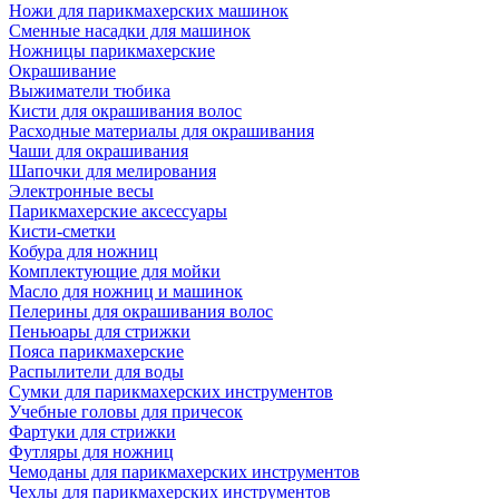
Ножи для парикмахерских машинок
Сменные насадки для машинок
Ножницы парикмахерские
Окрашивание
Выжиматели тюбика
Кисти для окрашивания волос
Расходные материалы для окрашивания
Чаши для окрашивания
Шапочки для мелирования
Электронные весы
Парикмахерские аксессуары
Кисти-сметки
Кобура для ножниц
Комплектующие для мойки
Масло для ножниц и машинок
Пелерины для окрашивания волос
Пеньюары для стрижки
Пояса парикмахерские
Распылители для воды
Сумки для парикмахерских инструментов
Учебные головы для причесок
Фартуки для стрижки
Футляры для ножниц
Чемоданы для парикмахерских инструментов
Чехлы для парикмахерских инструментов