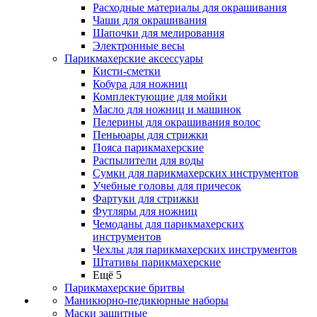
Расходные материалы для окрашивания
Чаши для окрашивания
Шапочки для мелирования
Электронные весы
Парикмахерские аксессуары
Кисти-сметки
Кобура для ножниц
Комплектующие для мойки
Масло для ножниц и машинок
Пелерины для окрашивания волос
Пеньюары для стрижки
Пояса парикмахерские
Распылители для воды
Сумки для парикмахерских инструментов
Учебные головы для причесок
Фартуки для стрижки
Футляры для ножниц
Чемоданы для парикмахерских
инструментов
Чехлы для парикмахерских инструментов
Штативы парикмахерские
Ещё 5
Парикмахерские бритвы
Маникюрно-педикюрные наборы
Маски защитные