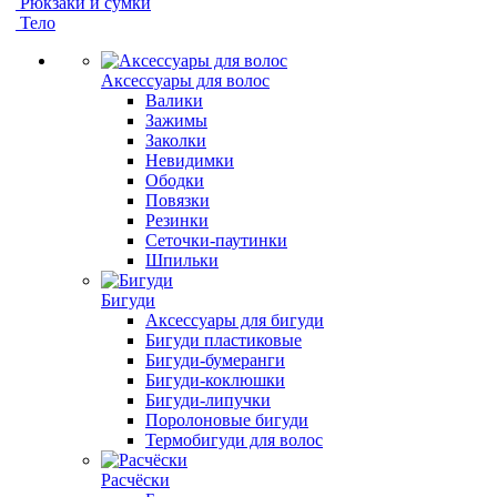
Рюкзаки и сумки
Тело
Аксессуары для волос
Валики
Зажимы
Заколки
Невидимки
Ободки
Повязки
Резинки
Сеточки-паутинки
Шпильки
Бигуди
Аксессуары для бигуди
Бигуди пластиковые
Бигуди-бумеранги
Бигуди-коклюшки
Бигуди-липучки
Поролоновые бигуди
Термобигуди для волос
Расчёски