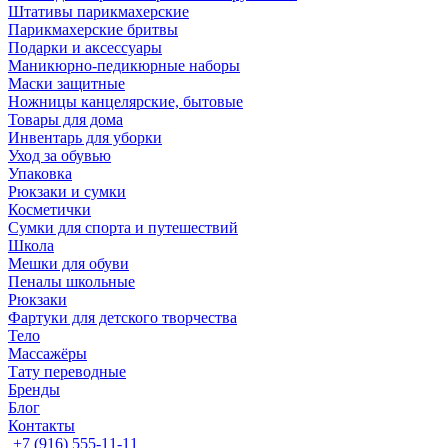
Штативы парикмахерские
Парикмахерские бритвы
Подарки и аксессуары
Маникюрно-педикюрные наборы
Маски защитные
Ножницы канцелярские, бытовые
Товары для дома
Инвентарь для уборки
Уход за обувью
Упаковка
Рюкзаки и сумки
Косметички
Сумки для спорта и путешествий
Школа
Мешки для обуви
Пеналы школьные
Рюкзаки
Фартуки для детского творчества
Тело
Массажёры
Тату переводные
Бренды
Блог
Контакты
+7 (916) 555-11-11