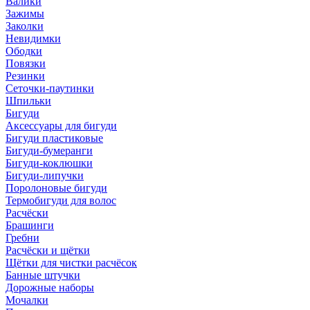
Валики
Зажимы
Заколки
Невидимки
Ободки
Повязки
Резинки
Сеточки-паутинки
Шпильки
Бигуди
Аксессуары для бигуди
Бигуди пластиковые
Бигуди-бумеранги
Бигуди-коклюшки
Бигуди-липучки
Поролоновые бигуди
Термобигуди для волос
Расчёски
Брашинги
Гребни
Расчёски и щётки
Щётки для чистки расчёсок
Банные штучки
Дорожные наборы
Мочалки