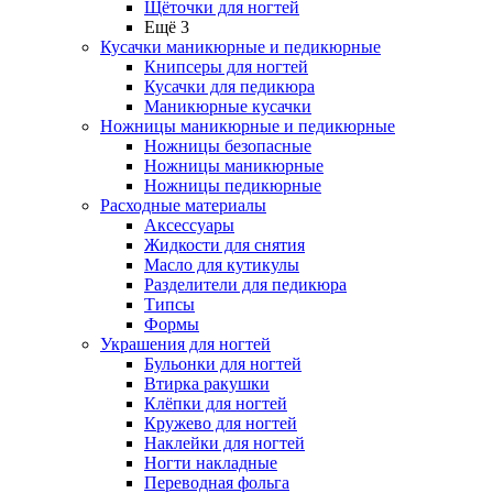
Щёточки для ногтей
Ещё 3
Кусачки маникюрные и педикюрные
Книпсеры для ногтей
Кусачки для педикюра
Маникюрные кусачки
Ножницы маникюрные и педикюрные
Ножницы безопасные
Ножницы маникюрные
Ножницы педикюрные
Расходные материалы
Аксессуары
Жидкости для снятия
Масло для кутикулы
Разделители для педикюра
Типсы
Формы
Украшения для ногтей
Бульонки для ногтей
Втирка ракушки
Клёпки для ногтей
Кружево для ногтей
Наклейки для ногтей
Ногти накладные
Переводная фольга