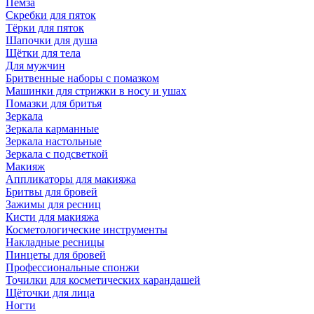
Пемза
Скребки для пяток
Тёрки для пяток
Шапочки для душа
Щётки для тела
Для мужчин
Бритвенные наборы с помазком
Машинки для стрижки в носу и ушах
Помазки для бритья
Зеркала
Зеркала карманные
Зеркала настольные
Зеркала с подсветкой
Макияж
Аппликаторы для макияжа
Бритвы для бровей
Зажимы для ресниц
Кисти для макияжа
Косметологические инструменты
Накладные ресницы
Пинцеты для бровей
Профессиональные спонжи
Точилки для косметических карандашей
Щёточки для лица
Ногти