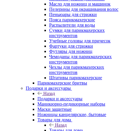
Масло для ножниц и машинок
Пелерины для окрашивания волос
Пеньюары для стрижки
Пояса парикмахерские
Распылители для воды
Сумки для парикмахерских
инструментов
Учебные головы для причесок
Фартуки для стрижки
Футляры для ножниц
Чемоданы для парикмахерских
инструментов
Чехлы для парикмахерских
инструментов
Штативы парикмахерские
Парикмахерские бритвы
Подарки и аксессуары
Назад
Подарки и аксессуары
Маникюрно-педикюрные наборы
Маски защитные
Ножницы канцелярские, бытовые
Товары для дома
Назад
Товары для дома