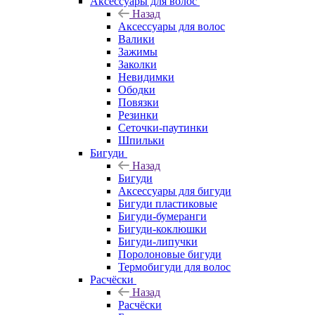
Аксессуары для волос
Назад
Аксессуары для волос
Валики
Зажимы
Заколки
Невидимки
Ободки
Повязки
Резинки
Сеточки-паутинки
Шпильки
Бигуди
Назад
Бигуди
Аксессуары для бигуди
Бигуди пластиковые
Бигуди-бумеранги
Бигуди-коклюшки
Бигуди-липучки
Поролоновые бигуди
Термобигуди для волос
Расчёски
Назад
Расчёски