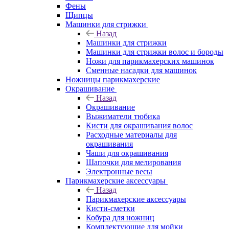
Фены
Щипцы
Машинки для стрижки
Назад
Машинки для стрижки
Машинки для стрижки волос и бороды
Ножи для парикмахерских машинок
Сменные насадки для машинок
Ножницы парикмахерские
Окрашивание
Назад
Окрашивание
Выжиматели тюбика
Кисти для окрашивания волос
Расходные материалы для
окрашивания
Чаши для окрашивания
Шапочки для мелирования
Электронные весы
Парикмахерские аксессуары
Назад
Парикмахерские аксессуары
Кисти-сметки
Кобура для ножниц
Комплектующие для мойки