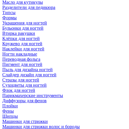
Масло для кутикулы
Разделители для педикюра
Типсы
Формы
Украшения для ногтей
Бульонки для ногтей
Втирка ракушки
Клёпки для ногтей
Кружево для ногтей
Наклейки для ногтей
Ногти накладные
Переводная фольга
Пигмент для ногтей
Пыль для дизайна ногтей
Слайдер дизайн для ногтей
Стразы для ногтей
Сухоцветы для ногтей
Флок для ногтей
Парикмахерские инструменты
Диффузоры для фенов
Плойки
Фены
Щипцы
Машинки для стрижки
Машинки для стрижки волос и бороды