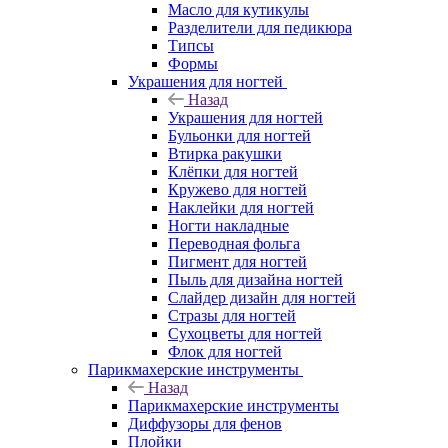
Масло для кутикулы
Разделители для педикюра
Типсы
Формы
Украшения для ногтей
Назад
Украшения для ногтей
Бульонки для ногтей
Втирка ракушки
Клёпки для ногтей
Кружево для ногтей
Наклейки для ногтей
Ногти накладные
Переводная фольга
Пигмент для ногтей
Пыль для дизайна ногтей
Слайдер дизайн для ногтей
Стразы для ногтей
Сухоцветы для ногтей
Флок для ногтей
Парикмахерские инструменты
Назад
Парикмахерские инструменты
Диффузоры для фенов
Плойки