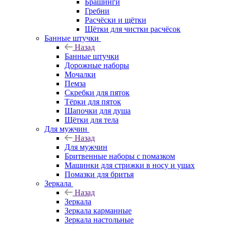
Брашинги
Гребни
Расчёски и щётки
Щётки для чистки расчёсок
Банные штучки
Назад
Банные штучки
Дорожные наборы
Мочалки
Пемза
Скребки для пяток
Тёрки для пяток
Шапочки для душа
Щётки для тела
Для мужчин
Назад
Для мужчин
Бритвенные наборы с помазком
Машинки для стрижки в носу и ушах
Помазки для бритья
Зеркала
Назад
Зеркала
Зеркала карманные
Зеркала настольные