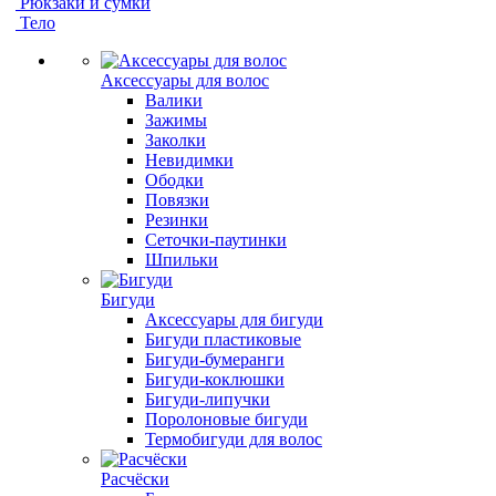
Рюкзаки и сумки
Тело
Аксессуары для волос
Валики
Зажимы
Заколки
Невидимки
Ободки
Повязки
Резинки
Сеточки-паутинки
Шпильки
Бигуди
Аксессуары для бигуди
Бигуди пластиковые
Бигуди-бумеранги
Бигуди-коклюшки
Бигуди-липучки
Поролоновые бигуди
Термобигуди для волос
Расчёски