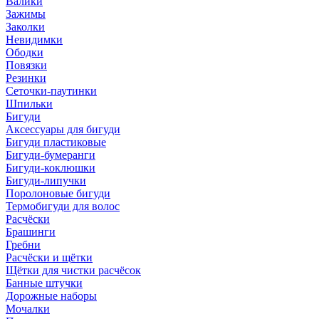
Валики
Зажимы
Заколки
Невидимки
Ободки
Повязки
Резинки
Сеточки-паутинки
Шпильки
Бигуди
Аксессуары для бигуди
Бигуди пластиковые
Бигуди-бумеранги
Бигуди-коклюшки
Бигуди-липучки
Поролоновые бигуди
Термобигуди для волос
Расчёски
Брашинги
Гребни
Расчёски и щётки
Щётки для чистки расчёсок
Банные штучки
Дорожные наборы
Мочалки