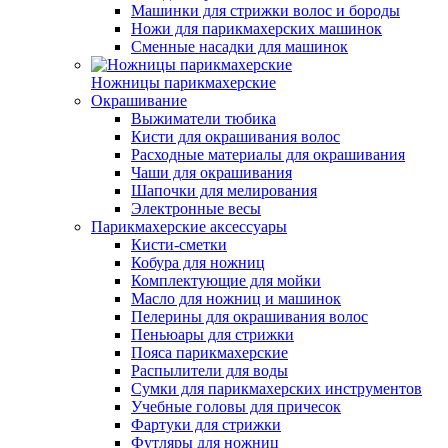
Машинки для стрижки волос и бороды
Ножи для парикмахерских машинок
Сменные насадки для машинок
Ножницы парикмахерские
Окрашивание
Выжиматели тюбика
Кисти для окрашивания волос
Расходные материалы для окрашивания
Чаши для окрашивания
Шапочки для мелирования
Электронные весы
Парикмахерские аксессуары
Кисти-сметки
Кобура для ножниц
Комплектующие для мойки
Масло для ножниц и машинок
Пелерины для окрашивания волос
Пеньюары для стрижки
Пояса парикмахерские
Распылители для воды
Сумки для парикмахерских инструментов
Учебные головы для причесок
Фартуки для стрижки
Футляры для ножниц