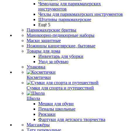
Чемоданы для парикмахерских
инструментов
Чехлы для парикмахерских инструментов
Штативы парикмахерские
Ещё 5
Парикмахерские бритвы
Маникюрно-педикюрные наборы
Маски защитные
Ножницы канцелярские, бытовые
Товары для дома
Инвентарь для уборки
Уход за обувью
Упаковка
Косметички
Сумки для спорта и путешествий
Школа
Мешки для обуви
Пеналы школьные
Рюкзаки
Фартуки для детского творчества
Массажёры
Тату переводные