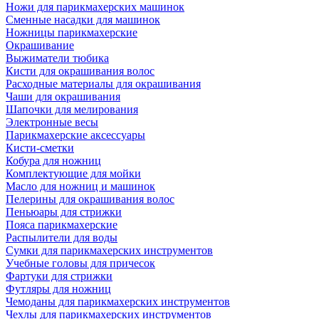
Ножи для парикмахерских машинок
Сменные насадки для машинок
Ножницы парикмахерские
Окрашивание
Выжиматели тюбика
Кисти для окрашивания волос
Расходные материалы для окрашивания
Чаши для окрашивания
Шапочки для мелирования
Электронные весы
Парикмахерские аксессуары
Кисти-сметки
Кобура для ножниц
Комплектующие для мойки
Масло для ножниц и машинок
Пелерины для окрашивания волос
Пеньюары для стрижки
Пояса парикмахерские
Распылители для воды
Сумки для парикмахерских инструментов
Учебные головы для причесок
Фартуки для стрижки
Футляры для ножниц
Чемоданы для парикмахерских инструментов
Чехлы для парикмахерских инструментов