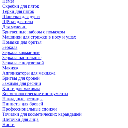
Пемза
Скребки для пяток
Тёрки для пяток
Шапочки для душа
Щётки для тела
Для мужчин
Бритвенные наборы с помазком
Машинки для стрижки в носу и ушах
Помазки для бритья
Зеркала
Зеркала карманные
Зеркала настольные
Зеркала с подсветкой
Макияж
Аппликаторы для макияжа
Бритвы для бровей
Зажимы для ресниц
Кисти для макияжа
Косметологические инструменты
Накладные ресницы
Пинцеты для бровей
Профессиональные спонжи
Точилки для косметических карандашей
Щёточки для лица
Ногти