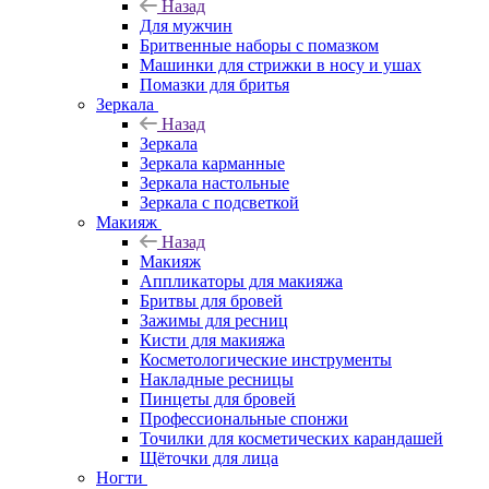
Назад
Для мужчин
Бритвенные наборы с помазком
Машинки для стрижки в носу и ушах
Помазки для бритья
Зеркала
Назад
Зеркала
Зеркала карманные
Зеркала настольные
Зеркала с подсветкой
Макияж
Назад
Макияж
Аппликаторы для макияжа
Бритвы для бровей
Зажимы для ресниц
Кисти для макияжа
Косметологические инструменты
Накладные ресницы
Пинцеты для бровей
Профессиональные спонжи
Точилки для косметических карандашей
Щёточки для лица
Ногти