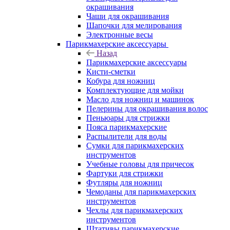
окрашивания
Чаши для окрашивания
Шапочки для мелирования
Электронные весы
Парикмахерские аксессуары
Назад
Парикмахерские аксессуары
Кисти-сметки
Кобура для ножниц
Комплектующие для мойки
Масло для ножниц и машинок
Пелерины для окрашивания волос
Пеньюары для стрижки
Пояса парикмахерские
Распылители для воды
Сумки для парикмахерских
инструментов
Учебные головы для причесок
Фартуки для стрижки
Футляры для ножниц
Чемоданы для парикмахерских
инструментов
Чехлы для парикмахерских
инструментов
Штативы парикмахерские