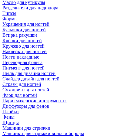
Масло для кутикулы
Разделители для педикюра
Типсы
Формы
Украшения для ногтей
Бульонки для ногтей
Втирка ракушки
Клёпки для ногтей
Кружево для ногтей
Наклейки для ногтей
Ногти накладные
Переводная фольга
Пигмент для ногтей
Пыль для дизайна ногтей
Слайдер дизайн для ногтей
Стразы для ногтей
Сухоцветы для ногтей
Флок для ногтей
Парикмахерские инструменты
Диффузоры для фенов
Плойки
Фены
Щипцы
Машинки для стрижки
Машинки для стрижки волос и бороды