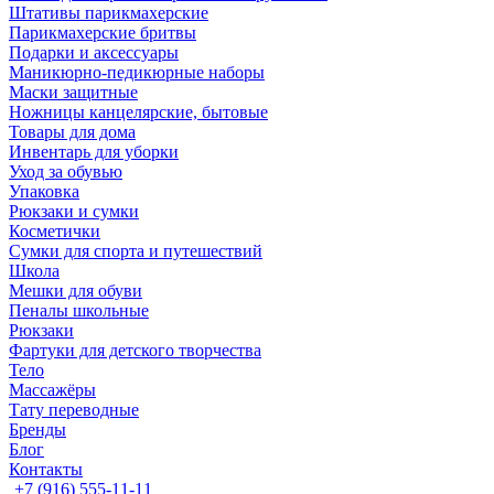
Штативы парикмахерские
Парикмахерские бритвы
Подарки и аксессуары
Маникюрно-педикюрные наборы
Маски защитные
Ножницы канцелярские, бытовые
Товары для дома
Инвентарь для уборки
Уход за обувью
Упаковка
Рюкзаки и сумки
Косметички
Сумки для спорта и путешествий
Школа
Мешки для обуви
Пеналы школьные
Рюкзаки
Фартуки для детского творчества
Тело
Массажёры
Тату переводные
Бренды
Блог
Контакты
+7 (916) 555-11-11