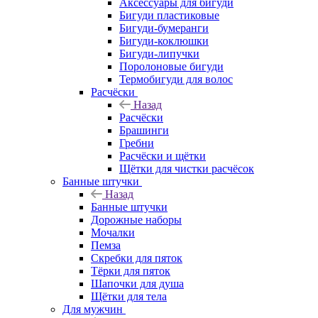
Аксессуары для бигуди
Бигуди пластиковые
Бигуди-бумеранги
Бигуди-коклюшки
Бигуди-липучки
Поролоновые бигуди
Термобигуди для волос
Расчёски
Назад
Расчёски
Брашинги
Гребни
Расчёски и щётки
Щётки для чистки расчёсок
Банные штучки
Назад
Банные штучки
Дорожные наборы
Мочалки
Пемза
Скребки для пяток
Тёрки для пяток
Шапочки для душа
Щётки для тела
Для мужчин