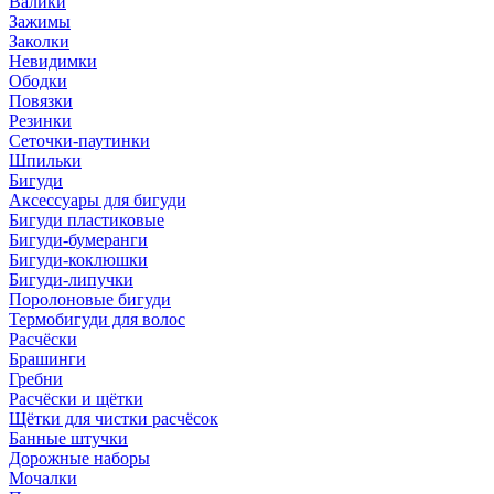
Валики
Зажимы
Заколки
Невидимки
Ободки
Повязки
Резинки
Сеточки-паутинки
Шпильки
Бигуди
Аксессуары для бигуди
Бигуди пластиковые
Бигуди-бумеранги
Бигуди-коклюшки
Бигуди-липучки
Поролоновые бигуди
Термобигуди для волос
Расчёски
Брашинги
Гребни
Расчёски и щётки
Щётки для чистки расчёсок
Банные штучки
Дорожные наборы
Мочалки