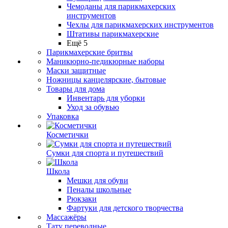
Чемоданы для парикмахерских
инструментов
Чехлы для парикмахерских инструментов
Штативы парикмахерские
Ещё 5
Парикмахерские бритвы
Маникюрно-педикюрные наборы
Маски защитные
Ножницы канцелярские, бытовые
Товары для дома
Инвентарь для уборки
Уход за обувью
Упаковка
Косметички
Сумки для спорта и путешествий
Школа
Мешки для обуви
Пеналы школьные
Рюкзаки
Фартуки для детского творчества
Массажёры
Тату переводные