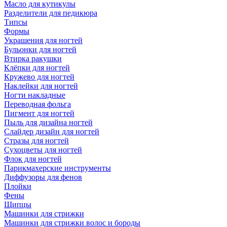
Масло для кутикулы
Разделители для педикюра
Типсы
Формы
Украшения для ногтей
Бульонки для ногтей
Втирка ракушки
Клёпки для ногтей
Кружево для ногтей
Наклейки для ногтей
Ногти накладные
Переводная фольга
Пигмент для ногтей
Пыль для дизайна ногтей
Слайдер дизайн для ногтей
Стразы для ногтей
Сухоцветы для ногтей
Флок для ногтей
Парикмахерские инструменты
Диффузоры для фенов
Плойки
Фены
Щипцы
Машинки для стрижки
Машинки для стрижки волос и бороды