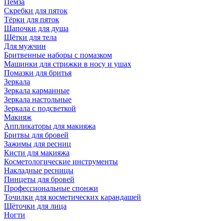
Пемза
Скребки для пяток
Тёрки для пяток
Шапочки для душа
Щётки для тела
Для мужчин
Бритвенные наборы с помазком
Машинки для стрижки в носу и ушах
Помазки для бритья
Зеркала
Зеркала карманные
Зеркала настольные
Зеркала с подсветкой
Макияж
Аппликаторы для макияжа
Бритвы для бровей
Зажимы для ресниц
Кисти для макияжа
Косметологические инструменты
Накладные ресницы
Пинцеты для бровей
Профессиональные спонжи
Точилки для косметических карандашей
Щёточки для лица
Ногти