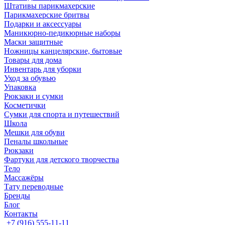
Штативы парикмахерские
Парикмахерские бритвы
Подарки и аксессуары
Маникюрно-педикюрные наборы
Маски защитные
Ножницы канцелярские, бытовые
Товары для дома
Инвентарь для уборки
Уход за обувью
Упаковка
Рюкзаки и сумки
Косметички
Сумки для спорта и путешествий
Школа
Мешки для обуви
Пеналы школьные
Рюкзаки
Фартуки для детского творчества
Тело
Массажёры
Тату переводные
Бренды
Блог
Контакты
+7 (916) 555-11-11