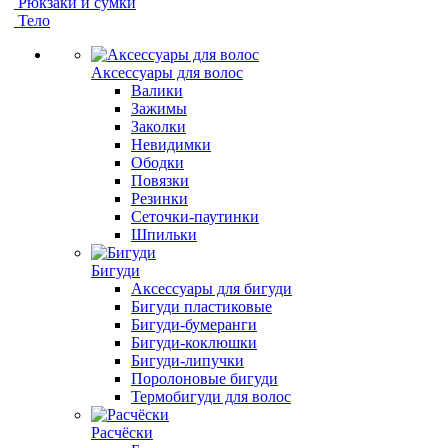
Рюкзаки и сумки
Тело
Аксессуары для волос
Валики
Зажимы
Заколки
Невидимки
Ободки
Повязки
Резинки
Сеточки-паутинки
Шпильки
Бигуди
Аксессуары для бигуди
Бигуди пластиковые
Бигуди-бумеранги
Бигуди-коклюшки
Бигуди-липучки
Поролоновые бигуди
Термобигуди для волос
Расчёски