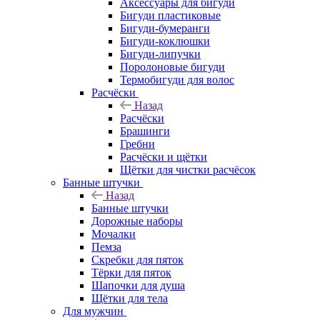
Аксессуары для бигуди
Бигуди пластиковые
Бигуди-бумеранги
Бигуди-коклюшки
Бигуди-липучки
Поролоновые бигуди
Термобигуди для волос
Расчёски
Назад
Расчёски
Брашинги
Гребни
Расчёски и щётки
Щётки для чистки расчёсок
Банные штучки
Назад
Банные штучки
Дорожные наборы
Мочалки
Пемза
Скребки для пяток
Тёрки для пяток
Шапочки для душа
Щётки для тела
Для мужчин