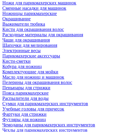
Ножи для парикмахерских машинок
Сменные насадки для машинок
Ножницы парикмахерские
Окрашивание
Выжиматели тюбика
Кисти для окрашивания волос
Расходные материалы для окрашивания
Чаши для окрашивания
Шапочки для мелирования
Электронные весы
Парикмахерские аксессуары
Кисти-сметки
Кобура для ножниц
Комплектующие для мойки
Масло для ножниц и машинок
Пелерины для окрашивания волос
Пеньюары для стрижки
Пояса парикмахерские
Распылители для воды
Сумки для парикмахерских инструментов
Учебные головы для причесок
Фартуки для стрижки
Футляры для ножниц
Чемоданы для парикмахерских инструментов
Чехлы для парикмахерских инструментов