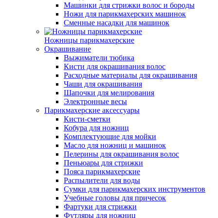
Машинки для стрижки волос и бороды
Ножи для парикмахерских машинок
Сменные насадки для машинок
Ножницы парикмахерские
Окрашивание
Выжиматели тюбика
Кисти для окрашивания волос
Расходные материалы для окрашивания
Чаши для окрашивания
Шапочки для мелирования
Электронные весы
Парикмахерские аксессуары
Кисти-сметки
Кобура для ножниц
Комплектующие для мойки
Масло для ножниц и машинок
Пелерины для окрашивания волос
Пеньюары для стрижки
Пояса парикмахерские
Распылители для воды
Сумки для парикмахерских инструментов
Учебные головы для причесок
Фартуки для стрижки
Футляры для ножниц