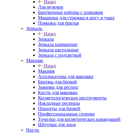
Назад
Для мужчин
Бритвенные наборы с помазком
Машинки для стрижки в носу и ушах
Помазки для бритья
Зеркала
Назад
Зеркала
Зеркала карманные
Зеркала настольные
Зеркала с подсветкой
Макияж
Назад
Макияж
Аппликаторы для макияжа
Бритвы для бровей
Зажимы для ресниц
Кисти для макияжа
Косметологические инструменты
Накладные ресницы
Пинцеты для бровей
Профессиональные спонжи
Точилки для косметических карандашей
Щёточки для лица
Ногти