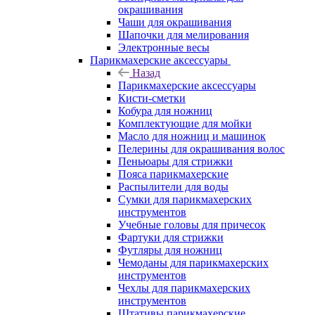
окрашивания
Чаши для окрашивания
Шапочки для мелирования
Электронные весы
Парикмахерские аксессуары
Назад
Парикмахерские аксессуары
Кисти-сметки
Кобура для ножниц
Комплектующие для мойки
Масло для ножниц и машинок
Пелерины для окрашивания волос
Пеньюары для стрижки
Пояса парикмахерские
Распылители для воды
Сумки для парикмахерских
инструментов
Учебные головы для причесок
Фартуки для стрижки
Футляры для ножниц
Чемоданы для парикмахерских
инструментов
Чехлы для парикмахерских
инструментов
Штативы парикмахерские