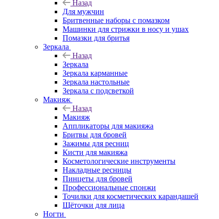
Назад
Для мужчин
Бритвенные наборы с помазком
Машинки для стрижки в носу и ушах
Помазки для бритья
Зеркала
Назад
Зеркала
Зеркала карманные
Зеркала настольные
Зеркала с подсветкой
Макияж
Назад
Макияж
Аппликаторы для макияжа
Бритвы для бровей
Зажимы для ресниц
Кисти для макияжа
Косметологические инструменты
Накладные ресницы
Пинцеты для бровей
Профессиональные спонжи
Точилки для косметических карандашей
Щёточки для лица
Ногти