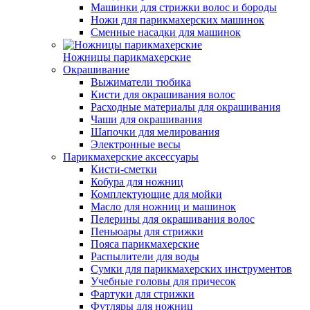
Машинки для стрижки волос и бороды
Ножи для парикмахерских машинок
Сменные насадки для машинок
Ножницы парикмахерские
Окрашивание
Выжиматели тюбика
Кисти для окрашивания волос
Расходные материалы для окрашивания
Чаши для окрашивания
Шапочки для мелирования
Электронные весы
Парикмахерские аксессуары
Кисти-сметки
Кобура для ножниц
Комплектующие для мойки
Масло для ножниц и машинок
Пелерины для окрашивания волос
Пеньюары для стрижки
Пояса парикмахерские
Распылители для воды
Сумки для парикмахерских инструментов
Учебные головы для причесок
Фартуки для стрижки
Футляры для ножниц