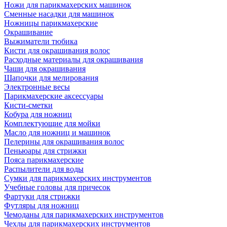
Ножи для парикмахерских машинок
Сменные насадки для машинок
Ножницы парикмахерские
Окрашивание
Выжиматели тюбика
Кисти для окрашивания волос
Расходные материалы для окрашивания
Чаши для окрашивания
Шапочки для мелирования
Электронные весы
Парикмахерские аксессуары
Кисти-сметки
Кобура для ножниц
Комплектующие для мойки
Масло для ножниц и машинок
Пелерины для окрашивания волос
Пеньюары для стрижки
Пояса парикмахерские
Распылители для воды
Сумки для парикмахерских инструментов
Учебные головы для причесок
Фартуки для стрижки
Футляры для ножниц
Чемоданы для парикмахерских инструментов
Чехлы для парикмахерских инструментов