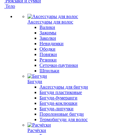
Рюкзаки и сумки
Тело
Аксессуары для волос
Валики
Зажимы
Заколки
Невидимки
Ободки
Повязки
Резинки
Сеточки-паутинки
Шпильки
Бигуди
Аксессуары для бигуди
Бигуди пластиковые
Бигуди-бумеранги
Бигуди-коклюшки
Бигуди-липучки
Поролоновые бигуди
Термобигуди для волос
Расчёски