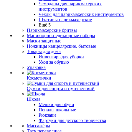
Чемоданы для парикмахерских
инструментов
Чехлы для парикмахерских инструментов
Штативы парикмахерские
Ещё 5
Парикмахерские бритвы
Маникюрно-педикюрные наборы
Маски защитные
Ножницы канцелярские, бытовые
Товары для дома
Инвентарь для уборки
Уход за обувью
Упаковка
Косметички
Сумки для спорта и путешествий
Школа
Мешки для обуви
Пеналы школьные
Рюкзаки
Фартуки для детского творчества
Массажёры
Тату переводные