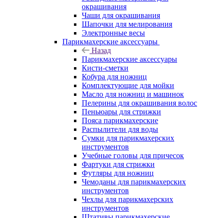
окрашивания
Чаши для окрашивания
Шапочки для мелирования
Электронные весы
Парикмахерские аксессуары
Назад
Парикмахерские аксессуары
Кисти-сметки
Кобура для ножниц
Комплектующие для мойки
Масло для ножниц и машинок
Пелерины для окрашивания волос
Пеньюары для стрижки
Пояса парикмахерские
Распылители для воды
Сумки для парикмахерских
инструментов
Учебные головы для причесок
Фартуки для стрижки
Футляры для ножниц
Чемоданы для парикмахерских
инструментов
Чехлы для парикмахерских
инструментов
Штативы парикмахерские