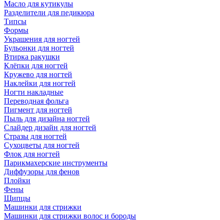
Масло для кутикулы
Разделители для педикюра
Типсы
Формы
Украшения для ногтей
Бульонки для ногтей
Втирка ракушки
Клёпки для ногтей
Кружево для ногтей
Наклейки для ногтей
Ногти накладные
Переводная фольга
Пигмент для ногтей
Пыль для дизайна ногтей
Слайдер дизайн для ногтей
Стразы для ногтей
Сухоцветы для ногтей
Флок для ногтей
Парикмахерские инструменты
Диффузоры для фенов
Плойки
Фены
Щипцы
Машинки для стрижки
Машинки для стрижки волос и бороды