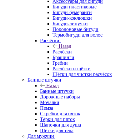
Аксессуары для бигуди
Бигуди пластиковые
Бигуди-бумеранги
Бигуди-коклюшки
Бигуди-липучки
Поролоновые бигуди
Термобигуди для волос
Расчёски
Назад
Расчёски
Брашинги
Гребни
Расчёски и щётки
Щётки для чистки расчёсок
Банные штучки
Назад
Банные штучки
Дорожные наборы
Мочалки
Пемза
Скребки для пяток
Тёрки для пяток
Шапочки для душа
Щётки для тела
Для мужчин