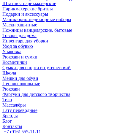
Штативы парикмахерские
Парикмахерские бритвы
Подарки и аксессуары
Маникюрно-педикюрные наборы
Маски защитные
Ножницы канцелярские, бытовые
Товары для дома
Инвентарь для уборки
Уход за обувью
Упаковка
Рюкзаки и сумки
Косметички
Сумки для спорта и путешествий
Школа
Мешки для обуви
Пеналы школьные
Рюкзаки
Фартуки для детского творчества
Тело
Массажёры
Тату переводные
Бренды
Блог
Контакты
+7 (916) 555-11-11