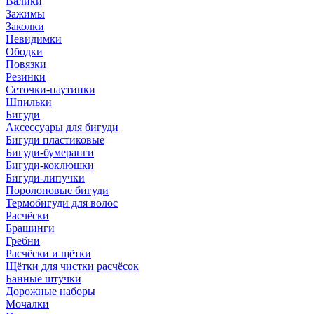
Валики
Зажимы
Заколки
Невидимки
Ободки
Повязки
Резинки
Сеточки-паутинки
Шпильки
Бигуди
Аксессуары для бигуди
Бигуди пластиковые
Бигуди-бумеранги
Бигуди-коклюшки
Бигуди-липучки
Поролоновые бигуди
Термобигуди для волос
Расчёски
Брашинги
Гребни
Расчёски и щётки
Щётки для чистки расчёсок
Банные штучки
Дорожные наборы
Мочалки