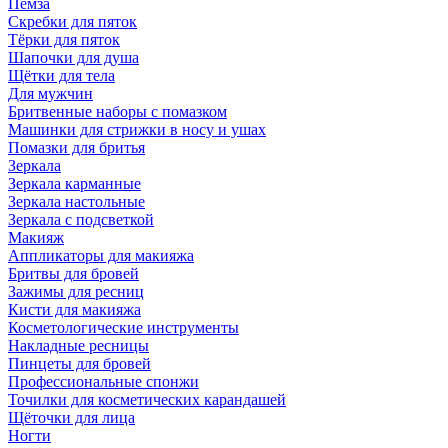
Пемза
Скребки для пяток
Тёрки для пяток
Шапочки для душа
Щётки для тела
Для мужчин
Бритвенные наборы с помазком
Машинки для стрижки в носу и ушах
Помазки для бритья
Зеркала
Зеркала карманные
Зеркала настольные
Зеркала с подсветкой
Макияж
Аппликаторы для макияжа
Бритвы для бровей
Зажимы для ресниц
Кисти для макияжа
Косметологические инструменты
Накладные ресницы
Пинцеты для бровей
Профессиональные спонжи
Точилки для косметических карандашей
Щёточки для лица
Ногти