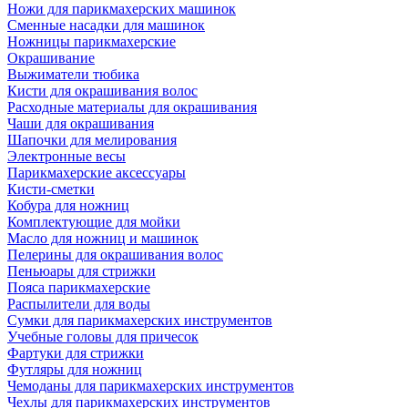
Ножи для парикмахерских машинок
Сменные насадки для машинок
Ножницы парикмахерские
Окрашивание
Выжиматели тюбика
Кисти для окрашивания волос
Расходные материалы для окрашивания
Чаши для окрашивания
Шапочки для мелирования
Электронные весы
Парикмахерские аксессуары
Кисти-сметки
Кобура для ножниц
Комплектующие для мойки
Масло для ножниц и машинок
Пелерины для окрашивания волос
Пеньюары для стрижки
Пояса парикмахерские
Распылители для воды
Сумки для парикмахерских инструментов
Учебные головы для причесок
Фартуки для стрижки
Футляры для ножниц
Чемоданы для парикмахерских инструментов
Чехлы для парикмахерских инструментов