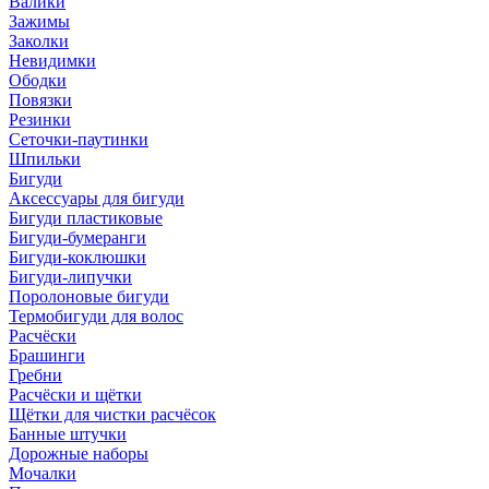
Валики
Зажимы
Заколки
Невидимки
Ободки
Повязки
Резинки
Сеточки-паутинки
Шпильки
Бигуди
Аксессуары для бигуди
Бигуди пластиковые
Бигуди-бумеранги
Бигуди-коклюшки
Бигуди-липучки
Поролоновые бигуди
Термобигуди для волос
Расчёски
Брашинги
Гребни
Расчёски и щётки
Щётки для чистки расчёсок
Банные штучки
Дорожные наборы
Мочалки