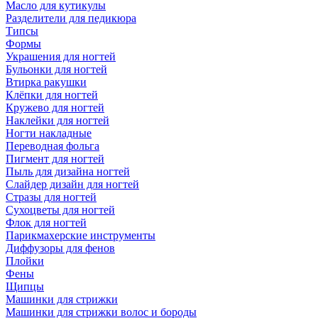
Масло для кутикулы
Разделители для педикюра
Типсы
Формы
Украшения для ногтей
Бульонки для ногтей
Втирка ракушки
Клёпки для ногтей
Кружево для ногтей
Наклейки для ногтей
Ногти накладные
Переводная фольга
Пигмент для ногтей
Пыль для дизайна ногтей
Слайдер дизайн для ногтей
Стразы для ногтей
Сухоцветы для ногтей
Флок для ногтей
Парикмахерские инструменты
Диффузоры для фенов
Плойки
Фены
Щипцы
Машинки для стрижки
Машинки для стрижки волос и бороды