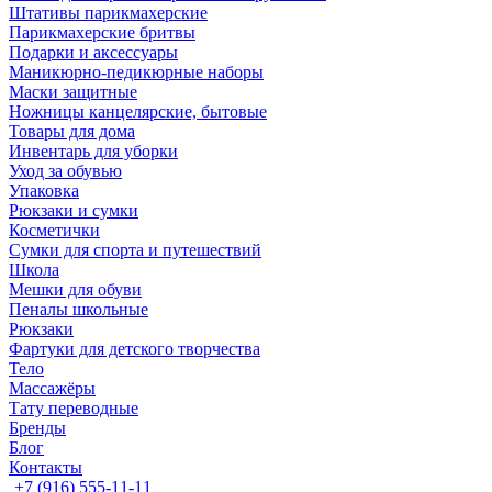
Штативы парикмахерские
Парикмахерские бритвы
Подарки и аксессуары
Маникюрно-педикюрные наборы
Маски защитные
Ножницы канцелярские, бытовые
Товары для дома
Инвентарь для уборки
Уход за обувью
Упаковка
Рюкзаки и сумки
Косметички
Сумки для спорта и путешествий
Школа
Мешки для обуви
Пеналы школьные
Рюкзаки
Фартуки для детского творчества
Тело
Массажёры
Тату переводные
Бренды
Блог
Контакты
+7 (916) 555-11-11