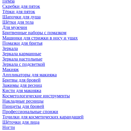
Пемза
Скребки для пяток
Тёрки для пяток
Шапочки для душа
Щётки для тела
Для мужчин
Бритвенные наборы с помазком
Машинки для стрижки в носу и ушах
Помазки для бритья
Зеркала
Зеркала карманные
Зеркала настольные
Зеркала с подсветкой
Макияж
Аппликаторы для макияжа
Бритвы для бровей
Зажимы для ресниц
Кисти для макияжа
Косметологические инструменты
Накладные ресницы
Пинцеты для бровей
Профессиональные спонжи
Точилки для косметических карандашей
Щёточки для лица
Ногти