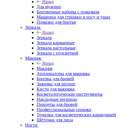
Назад
Для мужчин
Бритвенные наборы с помазком
Машинки для стрижки в носу и ушах
Помазки для бритья
Зеркала
Назад
Зеркала
Зеркала карманные
Зеркала настольные
Зеркала с подсветкой
Макияж
Назад
Макияж
Аппликаторы для макияжа
Бритвы для бровей
Зажимы для ресниц
Кисти для макияжа
Косметологические инструменты
Накладные ресницы
Пинцеты для бровей
Профессиональные спонжи
Точилки для косметических карандашей
Щёточки для лица
Ногти