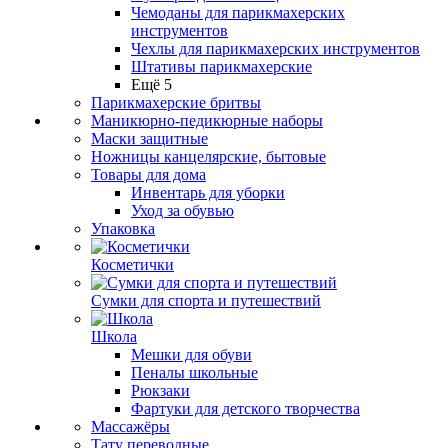
Чемоданы для парикмахерских
инструментов
Чехлы для парикмахерских инструментов
Штативы парикмахерские
Ещё 5
Парикмахерские бритвы
Маникюрно-педикюрные наборы
Маски защитные
Ножницы канцелярские, бытовые
Товары для дома
Инвентарь для уборки
Уход за обувью
Упаковка
Косметички
Сумки для спорта и путешествий
Школа
Мешки для обуви
Пеналы школьные
Рюкзаки
Фартуки для детского творчества
Массажёры
Тату переводные