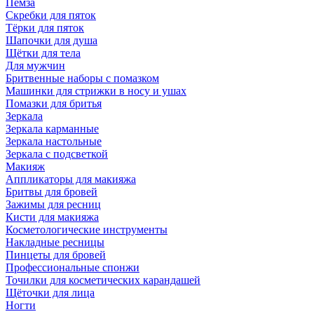
Пемза
Скребки для пяток
Тёрки для пяток
Шапочки для душа
Щётки для тела
Для мужчин
Бритвенные наборы с помазком
Машинки для стрижки в носу и ушах
Помазки для бритья
Зеркала
Зеркала карманные
Зеркала настольные
Зеркала с подсветкой
Макияж
Аппликаторы для макияжа
Бритвы для бровей
Зажимы для ресниц
Кисти для макияжа
Косметологические инструменты
Накладные ресницы
Пинцеты для бровей
Профессиональные спонжи
Точилки для косметических карандашей
Щёточки для лица
Ногти