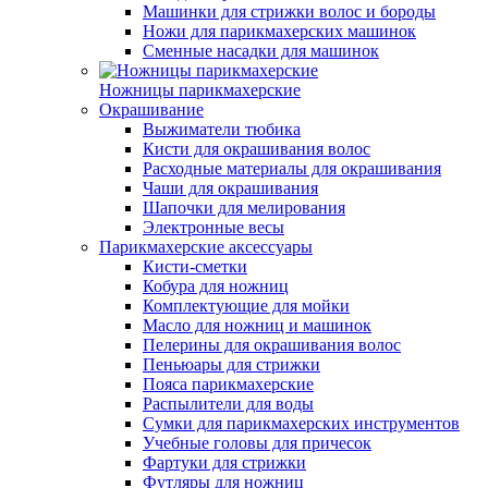
Машинки для стрижки волос и бороды
Ножи для парикмахерских машинок
Сменные насадки для машинок
Ножницы парикмахерские
Окрашивание
Выжиматели тюбика
Кисти для окрашивания волос
Расходные материалы для окрашивания
Чаши для окрашивания
Шапочки для мелирования
Электронные весы
Парикмахерские аксессуары
Кисти-сметки
Кобура для ножниц
Комплектующие для мойки
Масло для ножниц и машинок
Пелерины для окрашивания волос
Пеньюары для стрижки
Пояса парикмахерские
Распылители для воды
Сумки для парикмахерских инструментов
Учебные головы для причесок
Фартуки для стрижки
Футляры для ножниц