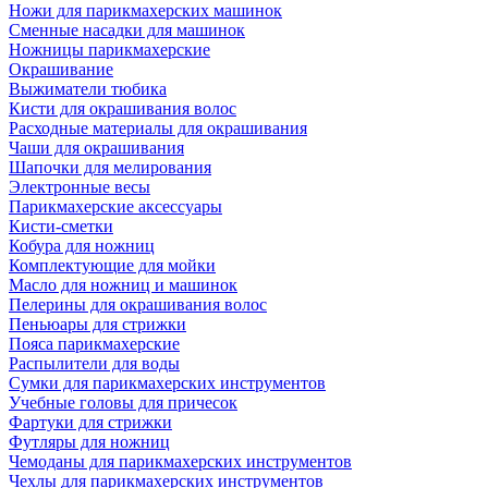
Ножи для парикмахерских машинок
Сменные насадки для машинок
Ножницы парикмахерские
Окрашивание
Выжиматели тюбика
Кисти для окрашивания волос
Расходные материалы для окрашивания
Чаши для окрашивания
Шапочки для мелирования
Электронные весы
Парикмахерские аксессуары
Кисти-сметки
Кобура для ножниц
Комплектующие для мойки
Масло для ножниц и машинок
Пелерины для окрашивания волос
Пеньюары для стрижки
Пояса парикмахерские
Распылители для воды
Сумки для парикмахерских инструментов
Учебные головы для причесок
Фартуки для стрижки
Футляры для ножниц
Чемоданы для парикмахерских инструментов
Чехлы для парикмахерских инструментов