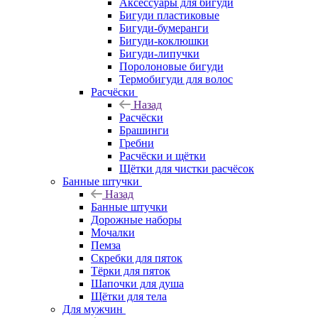
Аксессуары для бигуди
Бигуди пластиковые
Бигуди-бумеранги
Бигуди-коклюшки
Бигуди-липучки
Поролоновые бигуди
Термобигуди для волос
Расчёски
Назад
Расчёски
Брашинги
Гребни
Расчёски и щётки
Щётки для чистки расчёсок
Банные штучки
Назад
Банные штучки
Дорожные наборы
Мочалки
Пемза
Скребки для пяток
Тёрки для пяток
Шапочки для душа
Щётки для тела
Для мужчин