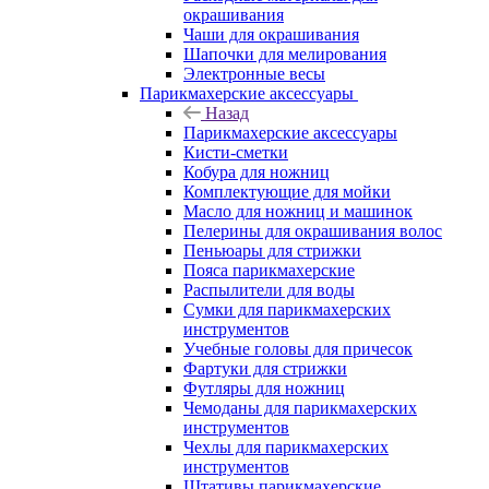
окрашивания
Чаши для окрашивания
Шапочки для мелирования
Электронные весы
Парикмахерские аксессуары
Назад
Парикмахерские аксессуары
Кисти-сметки
Кобура для ножниц
Комплектующие для мойки
Масло для ножниц и машинок
Пелерины для окрашивания волос
Пеньюары для стрижки
Пояса парикмахерские
Распылители для воды
Сумки для парикмахерских
инструментов
Учебные головы для причесок
Фартуки для стрижки
Футляры для ножниц
Чемоданы для парикмахерских
инструментов
Чехлы для парикмахерских
инструментов
Штативы парикмахерские