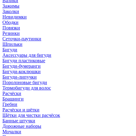
Валики
Зажимы
Заколки
Невидимки
Ободки
Повязки
Резинки
Сеточки-паутинки
Шпильки
Бигуди
Аксессуары для бигуди
Бигуди пластиковые
Бигуди-бумеранги
Бигуди-коклюшки
Бигуди-липучки
Поролоновые бигуди
Термобигуди для волос
Расчёски
Брашинги
Гребни
Расчёски и щётки
Щётки для чистки расчёсок
Банные штучки
Дорожные наборы
Мочалки