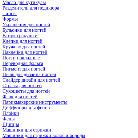
Масло для кутикулы
Разделители для педикюра
Типсы
Формы
Украшения для ногтей
Бульонки для ногтей
Втирка ракушки
Клёпки для ногтей
Кружево для ногтей
Наклейки для ногтей
Ногти накладные
Переводная фольга
Пигмент для ногтей
Пыль для дизайна ногтей
Слайдер дизайн для ногтей
Стразы для ногтей
Сухоцветы для ногтей
Флок для ногтей
Парикмахерские инструменты
Диффузоры для фенов
Плойки
Фены
Щипцы
Машинки для стрижки
Машинки для стрижки волос и бороды