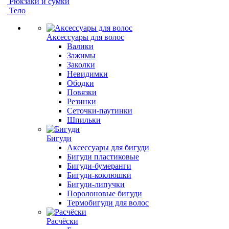
Рюкзаки и сумки
Тело
Аксессуары для волос
Валики
Зажимы
Заколки
Невидимки
Ободки
Повязки
Резинки
Сеточки-паутинки
Шпильки
Бигуди
Аксессуары для бигуди
Бигуди пластиковые
Бигуди-бумеранги
Бигуди-коклюшки
Бигуди-липучки
Поролоновые бигуди
Термобигуди для волос
Расчёски