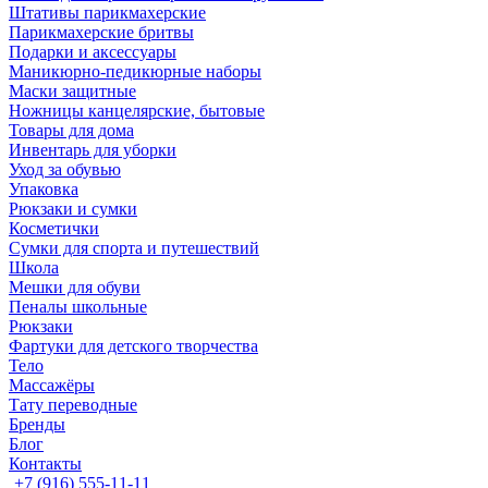
Штативы парикмахерские
Парикмахерские бритвы
Подарки и аксессуары
Маникюрно-педикюрные наборы
Маски защитные
Ножницы канцелярские, бытовые
Товары для дома
Инвентарь для уборки
Уход за обувью
Упаковка
Рюкзаки и сумки
Косметички
Сумки для спорта и путешествий
Школа
Мешки для обуви
Пеналы школьные
Рюкзаки
Фартуки для детского творчества
Тело
Массажёры
Тату переводные
Бренды
Блог
Контакты
+7 (916) 555-11-11