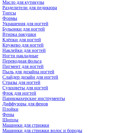
Масло для кутикулы
Разделители для педикюра
Типсы
Формы
Украшения для ногтей
Бульонки для ногтей
Втирка ракушки
Клёпки для ногтей
Кружево для ногтей
Наклейки для ногтей
Ногти накладные
Переводная фольга
Пигмент для ногтей
Пыль для дизайна ногтей
Слайдер дизайн для ногтей
Стразы для ногтей
Сухоцветы для ногтей
Флок для ногтей
Парикмахерские инструменты
Диффузоры для фенов
Плойки
Фены
Щипцы
Машинки для стрижки
Машинки для стрижки волос и бороды