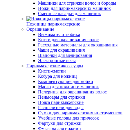
Машинки для стрижки волос и бороды
Ножи для парикмахерских машинок
Сменные насадки для машинок
Ножницы парикмахерские
Окрашивание
Выжиматели тюбика
Кисти для окрашивания волос
Расходные материалы для окрашивания
Чаши для окрашивания
Шапочки для мелирования
Электронные весы
Парикмахерские аксессуары
Кисти-сметки
Кобура для ножниц
Комплектующие для мойки
Масло для ножниц и машинок
Пелерины для окрашивания волос
Пеньюары для стрижки
Пояса парикмахерские
Распылители для воды
Сумки для парикмахерских инструментов
Учебные головы для причесок
Фартуки для стрижки
Футляры для ножниц