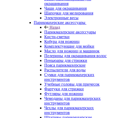
окрашивания
Чаши для окрашивания
Шапочки для мелирования
Электронные весы
Парикмахерские аксессуары
Назад
Парикмахерские аксессуары
Кисти-сметки
Кобура для ножниц
Комплектующие для мойки
Масло для ножниц и машинок
Пелерины для окрашивания волос
Пеньюары для стрижки
Пояса парикмахерские
Распылители для воды
Сумки для парикмахерских
инструментов
Учебные головы для причесок
Фартуки для стрижки
Футляры для ножниц
Чемоданы для парикмахерских
инструментов
Чехлы для парикмахерских
инструментов
Штативы парикмахерские