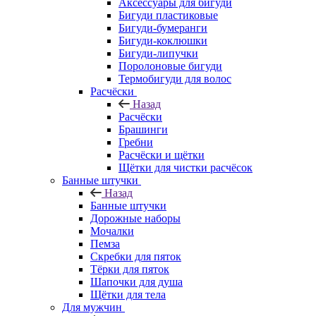
Аксессуары для бигуди
Бигуди пластиковые
Бигуди-бумеранги
Бигуди-коклюшки
Бигуди-липучки
Поролоновые бигуди
Термобигуди для волос
Расчёски
Назад
Расчёски
Брашинги
Гребни
Расчёски и щётки
Щётки для чистки расчёсок
Банные штучки
Назад
Банные штучки
Дорожные наборы
Мочалки
Пемза
Скребки для пяток
Тёрки для пяток
Шапочки для душа
Щётки для тела
Для мужчин