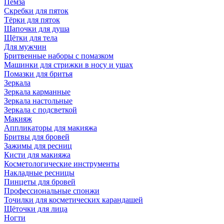
Пемза
Скребки для пяток
Тёрки для пяток
Шапочки для душа
Щётки для тела
Для мужчин
Бритвенные наборы с помазком
Машинки для стрижки в носу и ушах
Помазки для бритья
Зеркала
Зеркала карманные
Зеркала настольные
Зеркала с подсветкой
Макияж
Аппликаторы для макияжа
Бритвы для бровей
Зажимы для ресниц
Кисти для макияжа
Косметологические инструменты
Накладные ресницы
Пинцеты для бровей
Профессиональные спонжи
Точилки для косметических карандашей
Щёточки для лица
Ногти