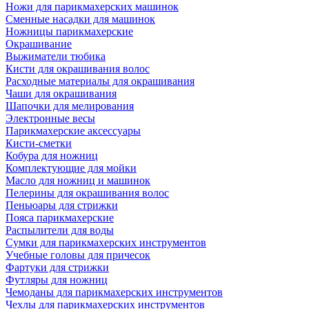
Ножи для парикмахерских машинок
Сменные насадки для машинок
Ножницы парикмахерские
Окрашивание
Выжиматели тюбика
Кисти для окрашивания волос
Расходные материалы для окрашивания
Чаши для окрашивания
Шапочки для мелирования
Электронные весы
Парикмахерские аксессуары
Кисти-сметки
Кобура для ножниц
Комплектующие для мойки
Масло для ножниц и машинок
Пелерины для окрашивания волос
Пеньюары для стрижки
Пояса парикмахерские
Распылители для воды
Сумки для парикмахерских инструментов
Учебные головы для причесок
Фартуки для стрижки
Футляры для ножниц
Чемоданы для парикмахерских инструментов
Чехлы для парикмахерских инструментов