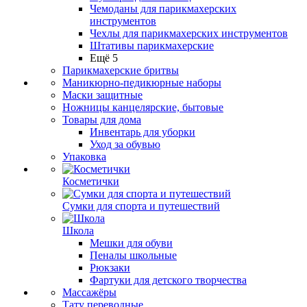
Чемоданы для парикмахерских
инструментов
Чехлы для парикмахерских инструментов
Штативы парикмахерские
Ещё 5
Парикмахерские бритвы
Маникюрно-педикюрные наборы
Маски защитные
Ножницы канцелярские, бытовые
Товары для дома
Инвентарь для уборки
Уход за обувью
Упаковка
Косметички
Сумки для спорта и путешествий
Школа
Мешки для обуви
Пеналы школьные
Рюкзаки
Фартуки для детского творчества
Массажёры
Тату переводные