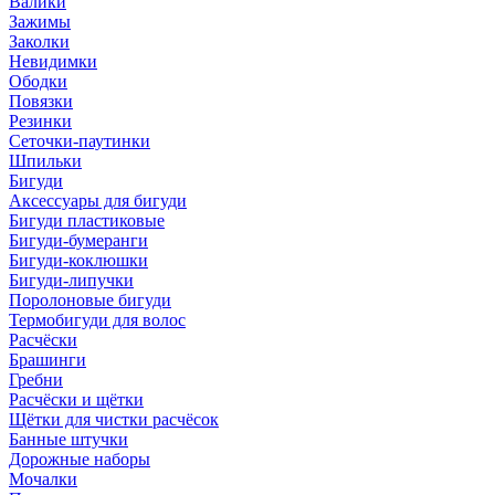
Валики
Зажимы
Заколки
Невидимки
Ободки
Повязки
Резинки
Сеточки-паутинки
Шпильки
Бигуди
Аксессуары для бигуди
Бигуди пластиковые
Бигуди-бумеранги
Бигуди-коклюшки
Бигуди-липучки
Поролоновые бигуди
Термобигуди для волос
Расчёски
Брашинги
Гребни
Расчёски и щётки
Щётки для чистки расчёсок
Банные штучки
Дорожные наборы
Мочалки