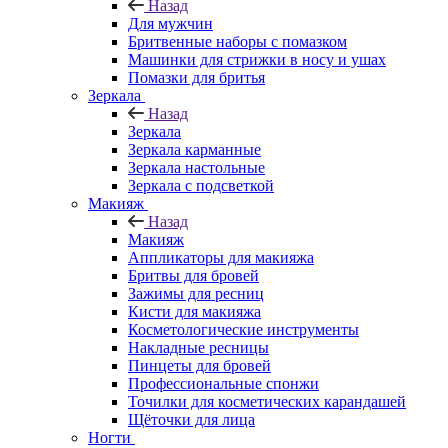
Назад
Для мужчин
Бритвенные наборы с помазком
Машинки для стрижки в носу и ушах
Помазки для бритья
Зеркала
Назад
Зеркала
Зеркала карманные
Зеркала настольные
Зеркала с подсветкой
Макияж
Назад
Макияж
Аппликаторы для макияжа
Бритвы для бровей
Зажимы для ресниц
Кисти для макияжа
Косметологические инструменты
Накладные ресницы
Пинцеты для бровей
Профессиональные спонжи
Точилки для косметических карандашей
Щёточки для лица
Ногти