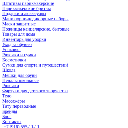
Штативы парикмахерские
Парикмахерские бритвы
Подарки и аксессуары
Маникюрно-педикюрные наборы
Маски защитные
Ножницы канцелярские, бытовые
Товары для дома
Инвентарь для уборки
Уход за обувью
Упаковка
Рюкзаки и сумки
Косметички
Сумки для спорта и путешествий
Школа
Мешки для обуви
Пеналы школьные
Рюкзаки
Фартуки для детского творчества
Тело
Массажёры
Тату переводные
Бренды
Блог
Контакты
+7 (916) 555-11-11