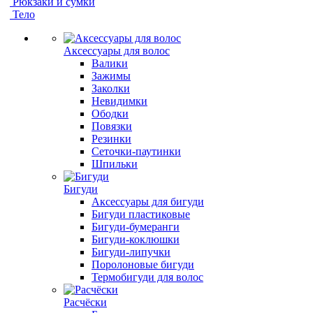
Рюкзаки и сумки
Тело
Аксессуары для волос
Валики
Зажимы
Заколки
Невидимки
Ободки
Повязки
Резинки
Сеточки-паутинки
Шпильки
Бигуди
Аксессуары для бигуди
Бигуди пластиковые
Бигуди-бумеранги
Бигуди-коклюшки
Бигуди-липучки
Поролоновые бигуди
Термобигуди для волос
Расчёски