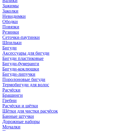
Валики
Зажимы
Заколки
Невидимки
Ободки
Повязки
Резинки
Сеточки-паутинки
Шпильки
Бигуди
Аксессуары для бигуди
Бигуди пластиковые
Бигуди-бумеранги
Бигуди-коклюшки
Бигуди-липучки
Поролоновые бигуди
Термобигуди для волос
Расчёски
Брашинги
Гребни
Расчёски и щётки
Щётки для чистки расчёсок
Банные штучки
Дорожные наборы
Мочалки