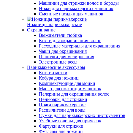
Машинки для стрижки волос и бороды
Ножи для парикмахерских машинок
Сменные насадки для машинок
Ножницы парикмахерские
Окрашивание
Выжиматели тюбика
Кисти для окрашивания волос
Расходные материалы для окрашивания
Чаши для окрашивания
Шапочки для мелирования
Электронные весы
Парикмахерские аксессуары
Кисти-сметки
Кобура для ножниц
Комплектующие для мойки
Масло для ножниц и машинок
Пелерины для окрашивания волос
Пеньюары для стрижки
Пояса парикмахерские
Распылители для воды
Сумки для парикмахерских инструментов
Учебные головы для причесок
Фартуки для стрижки
Футляры для ножниц