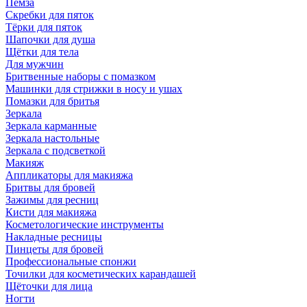
Пемза
Скребки для пяток
Тёрки для пяток
Шапочки для душа
Щётки для тела
Для мужчин
Бритвенные наборы с помазком
Машинки для стрижки в носу и ушах
Помазки для бритья
Зеркала
Зеркала карманные
Зеркала настольные
Зеркала с подсветкой
Макияж
Аппликаторы для макияжа
Бритвы для бровей
Зажимы для ресниц
Кисти для макияжа
Косметологические инструменты
Накладные ресницы
Пинцеты для бровей
Профессиональные спонжи
Точилки для косметических карандашей
Щёточки для лица
Ногти