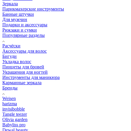
Зеркала
Парикмахерские инструменты
Банные штучки
Для мужчин
Подарки и аксессуары
Рюкзаки и сумки
Популярные разделы
Расчёски
Аксессуары для волос
Бигуди
Укладка волос
Пинцеты для бровей
Украшения для ногтей
Инструменты для маникюра
Карманные зеркала
Бренды
Weisen
harizma
invisibobble
Tangle teezer
Olivia garden
Babyliss pro
Dewal beauty