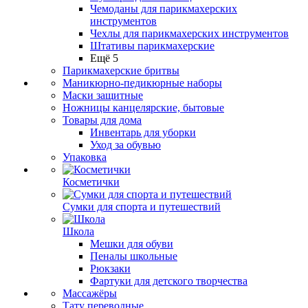
Чемоданы для парикмахерских
инструментов
Чехлы для парикмахерских инструментов
Штативы парикмахерские
Ещё 5
Парикмахерские бритвы
Маникюрно-педикюрные наборы
Маски защитные
Ножницы канцелярские, бытовые
Товары для дома
Инвентарь для уборки
Уход за обувью
Упаковка
Косметички
Сумки для спорта и путешествий
Школа
Мешки для обуви
Пеналы школьные
Рюкзаки
Фартуки для детского творчества
Массажёры
Тату переводные