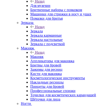
Назад
Для мужчин
Бритвенные наборы с помазком
Машинки для стрижки в носу и ушах
Помазки для бритья
Зеркала
Назад
Зеркала
Зеркала карманные
Зеркала настольные
Зеркала с подсветкой
Макияж
Назад
Макияж
Аппликаторы для макияжа
Бритвы для бровей
Зажимы для ресниц
Кисти для макияжа
Косметологические инструменты
Накладные ресницы
Пинцеты для бровей
Профессиональные спонжи
Точилки для косметических карандашей
Щёточки для лица
Ногти