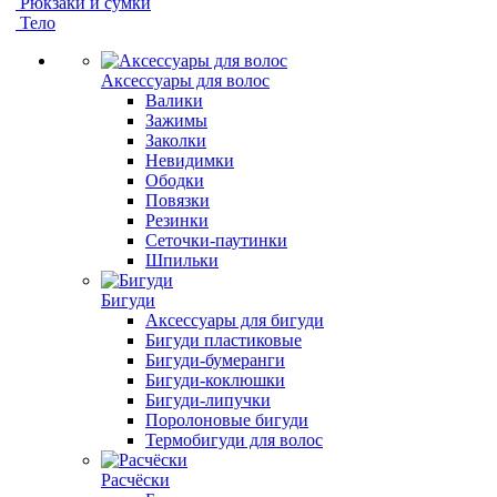
Рюкзаки и сумки
Тело
Аксессуары для волос
Валики
Зажимы
Заколки
Невидимки
Ободки
Повязки
Резинки
Сеточки-паутинки
Шпильки
Бигуди
Аксессуары для бигуди
Бигуди пластиковые
Бигуди-бумеранги
Бигуди-коклюшки
Бигуди-липучки
Поролоновые бигуди
Термобигуди для волос
Расчёски