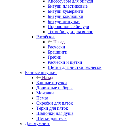
Аксессуары для бигуди
Бигуди пластиковые
Бигуди-бумеранги
Бигуди-коклюшки
Бигуди-липучки
Поролоновые бигуди
Термобигуди для волос
Расчёски
Назад
Расчёски
Брашинги
Гребни
Расчёски и щётки
Щётки для чистки расчёсок
Банные штучки
Назад
Банные штучки
Дорожные наборы
Мочалки
Пемза
Скребки для пяток
Тёрки для пяток
Шапочки для душа
Щётки для тела
Для мужчин