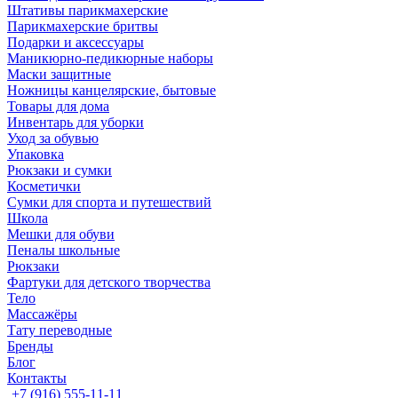
Штативы парикмахерские
Парикмахерские бритвы
Подарки и аксессуары
Маникюрно-педикюрные наборы
Маски защитные
Ножницы канцелярские, бытовые
Товары для дома
Инвентарь для уборки
Уход за обувью
Упаковка
Рюкзаки и сумки
Косметички
Сумки для спорта и путешествий
Школа
Мешки для обуви
Пеналы школьные
Рюкзаки
Фартуки для детского творчества
Тело
Массажёры
Тату переводные
Бренды
Блог
Контакты
+7 (916) 555-11-11