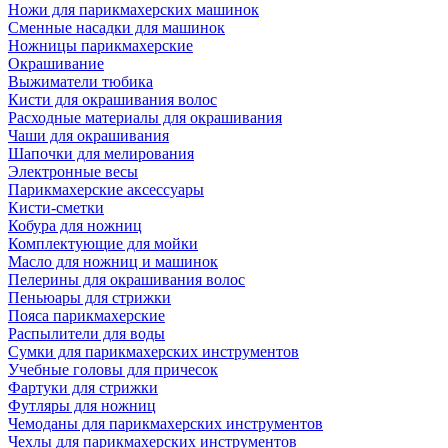
Ножи для парикмахерских машинок
Сменные насадки для машинок
Ножницы парикмахерские
Окрашивание
Выжиматели тюбика
Кисти для окрашивания волос
Расходные материалы для окрашивания
Чаши для окрашивания
Шапочки для мелирования
Электронные весы
Парикмахерские аксессуары
Кисти-сметки
Кобура для ножниц
Комплектующие для мойки
Масло для ножниц и машинок
Пелерины для окрашивания волос
Пеньюары для стрижки
Пояса парикмахерские
Распылители для воды
Сумки для парикмахерских инструментов
Учебные головы для причесок
Фартуки для стрижки
Футляры для ножниц
Чемоданы для парикмахерских инструментов
Чехлы для парикмахерских инструментов