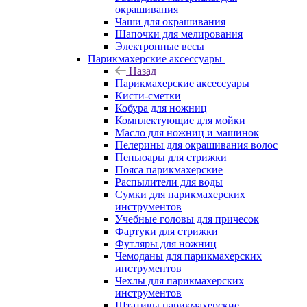
окрашивания
Чаши для окрашивания
Шапочки для мелирования
Электронные весы
Парикмахерские аксессуары
Назад
Парикмахерские аксессуары
Кисти-сметки
Кобура для ножниц
Комплектующие для мойки
Масло для ножниц и машинок
Пелерины для окрашивания волос
Пеньюары для стрижки
Пояса парикмахерские
Распылители для воды
Сумки для парикмахерских
инструментов
Учебные головы для причесок
Фартуки для стрижки
Футляры для ножниц
Чемоданы для парикмахерских
инструментов
Чехлы для парикмахерских
инструментов
Штативы парикмахерские