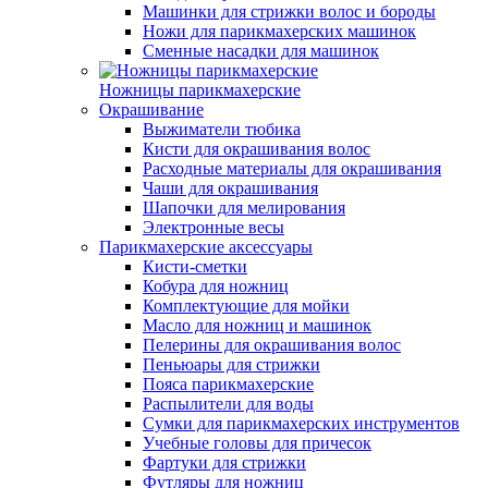
Машинки для стрижки волос и бороды
Ножи для парикмахерских машинок
Сменные насадки для машинок
Ножницы парикмахерские
Окрашивание
Выжиматели тюбика
Кисти для окрашивания волос
Расходные материалы для окрашивания
Чаши для окрашивания
Шапочки для мелирования
Электронные весы
Парикмахерские аксессуары
Кисти-сметки
Кобура для ножниц
Комплектующие для мойки
Масло для ножниц и машинок
Пелерины для окрашивания волос
Пеньюары для стрижки
Пояса парикмахерские
Распылители для воды
Сумки для парикмахерских инструментов
Учебные головы для причесок
Фартуки для стрижки
Футляры для ножниц