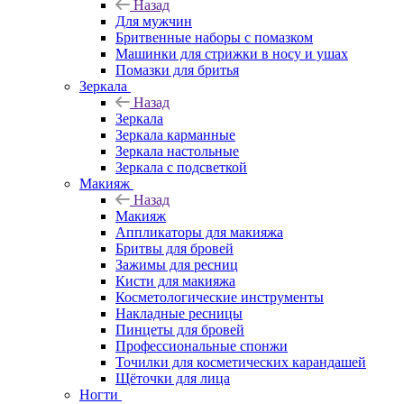
Назад
Для мужчин
Бритвенные наборы с помазком
Машинки для стрижки в носу и ушах
Помазки для бритья
Зеркала
Назад
Зеркала
Зеркала карманные
Зеркала настольные
Зеркала с подсветкой
Макияж
Назад
Макияж
Аппликаторы для макияжа
Бритвы для бровей
Зажимы для ресниц
Кисти для макияжа
Косметологические инструменты
Накладные ресницы
Пинцеты для бровей
Профессиональные спонжи
Точилки для косметических карандашей
Щёточки для лица
Ногти