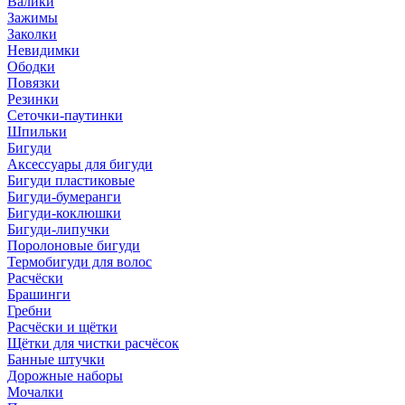
Валики
Зажимы
Заколки
Невидимки
Ободки
Повязки
Резинки
Сеточки-паутинки
Шпильки
Бигуди
Аксессуары для бигуди
Бигуди пластиковые
Бигуди-бумеранги
Бигуди-коклюшки
Бигуди-липучки
Поролоновые бигуди
Термобигуди для волос
Расчёски
Брашинги
Гребни
Расчёски и щётки
Щётки для чистки расчёсок
Банные штучки
Дорожные наборы
Мочалки