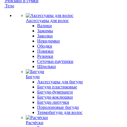
Рюкзаки и сумки
Тело
Аксессуары для волос
Валики
Зажимы
Заколки
Невидимки
Ободки
Повязки
Резинки
Сеточки-паутинки
Шпильки
Бигуди
Аксессуары для бигуди
Бигуди пластиковые
Бигуди-бумеранги
Бигуди-коклюшки
Бигуди-липучки
Поролоновые бигуди
Термобигуди для волос
Расчёски