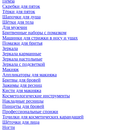
Пемза
Скребки для пяток
Тёрки для пяток
Шапочки для душа
Щётки для тела
Для мужчин
Бритвенные наборы с помазком
Машинки для стрижки в носу и ушах
Помазки для бритья
Зеркала
Зеркала карманные
Зеркала настольные
Зеркала с подсветкой
Макияж
Аппликаторы для макияжа
Бритвы для бровей
Зажимы для ресниц
Кисти для макияжа
Косметологические инструменты
Накладные ресницы
Пинцеты для бровей
Профессиональные спонжи
Точилки для косметических карандашей
Щёточки для лица
Ногти