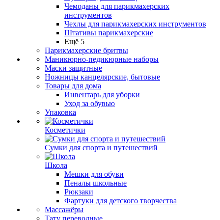
Чемоданы для парикмахерских
инструментов
Чехлы для парикмахерских инструментов
Штативы парикмахерские
Ещё 5
Парикмахерские бритвы
Маникюрно-педикюрные наборы
Маски защитные
Ножницы канцелярские, бытовые
Товары для дома
Инвентарь для уборки
Уход за обувью
Упаковка
Косметички
Сумки для спорта и путешествий
Школа
Мешки для обуви
Пеналы школьные
Рюкзаки
Фартуки для детского творчества
Массажёры
Тату переводные