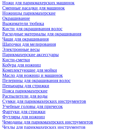
Ножи для парикмахерских машинок
Сменные насадки для машинок
Ножницы парикмахерские
Окрашивание
Выжиматели тюбика
Кисти для окрашивания волос
Расходные материалы для окрашивания
Чаши для окрашивания
Шапочки для мелирования
Электронные весы
Парикмахерские аксессуары
Кисти-сметки
Кобура для ножниц
Комплектующие для мойки
Масло для ножниц и машинок
Пелерины для окрашивания волос
Пеньюары для стрижки
Пояса парикмахерские
Распылители для воды
Сумки для парикмахерских инструментов
Учебные головы для причесок
Фартуки для стрижки
Футляры для ножниц
Чемоданы для парикмахерских инструментов
Чехлы для парикмахерских инструментов