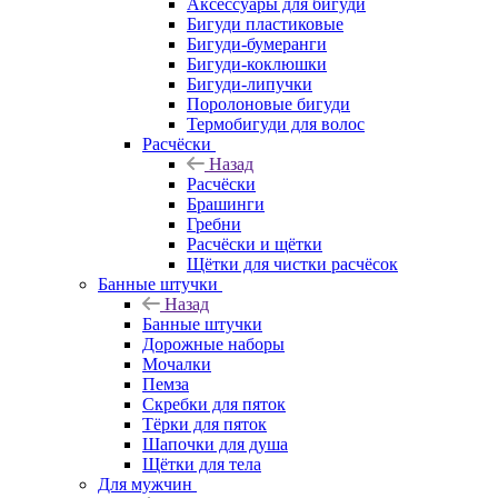
Аксессуары для бигуди
Бигуди пластиковые
Бигуди-бумеранги
Бигуди-коклюшки
Бигуди-липучки
Поролоновые бигуди
Термобигуди для волос
Расчёски
Назад
Расчёски
Брашинги
Гребни
Расчёски и щётки
Щётки для чистки расчёсок
Банные штучки
Назад
Банные штучки
Дорожные наборы
Мочалки
Пемза
Скребки для пяток
Тёрки для пяток
Шапочки для душа
Щётки для тела
Для мужчин