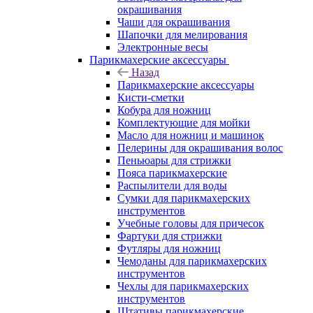
окрашивания
Чаши для окрашивания
Шапочки для мелирования
Электронные весы
Парикмахерские аксессуары
Назад
Парикмахерские аксессуары
Кисти-сметки
Кобура для ножниц
Комплектующие для мойки
Масло для ножниц и машинок
Пелерины для окрашивания волос
Пеньюары для стрижки
Пояса парикмахерские
Распылители для воды
Сумки для парикмахерских
инструментов
Учебные головы для причесок
Фартуки для стрижки
Футляры для ножниц
Чемоданы для парикмахерских
инструментов
Чехлы для парикмахерских
инструментов
Штативы парикмахерские