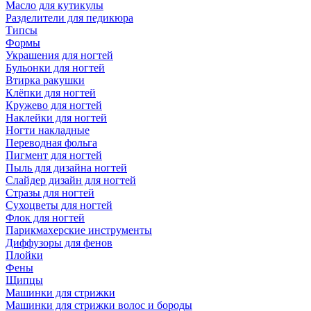
Масло для кутикулы
Разделители для педикюра
Типсы
Формы
Украшения для ногтей
Бульонки для ногтей
Втирка ракушки
Клёпки для ногтей
Кружево для ногтей
Наклейки для ногтей
Ногти накладные
Переводная фольга
Пигмент для ногтей
Пыль для дизайна ногтей
Слайдер дизайн для ногтей
Стразы для ногтей
Сухоцветы для ногтей
Флок для ногтей
Парикмахерские инструменты
Диффузоры для фенов
Плойки
Фены
Щипцы
Машинки для стрижки
Машинки для стрижки волос и бороды