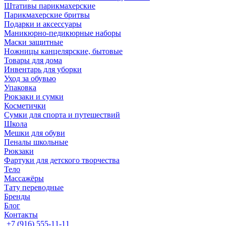
Штативы парикмахерские
Парикмахерские бритвы
Подарки и аксессуары
Маникюрно-педикюрные наборы
Маски защитные
Ножницы канцелярские, бытовые
Товары для дома
Инвентарь для уборки
Уход за обувью
Упаковка
Рюкзаки и сумки
Косметички
Сумки для спорта и путешествий
Школа
Мешки для обуви
Пеналы школьные
Рюкзаки
Фартуки для детского творчества
Тело
Массажёры
Тату переводные
Бренды
Блог
Контакты
+7 (916) 555-11-11