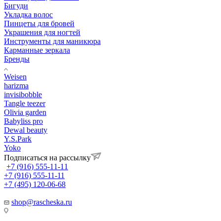
Бигуди
Укладка волос
Пинцеты для бровей
Украшения для ногтей
Инструменты для маникюра
Карманные зеркала
Бренды
Weisen
harizma
invisibobble
Tangle teezer
Olivia garden
Babyliss pro
Dewal beauty
Y.S.Park
Yoko
Подписаться на рассылку
+7 (916) 555-11-11
+7 (916) 555-11-11
+7 (495) 120-06-68
shop@rascheska.ru