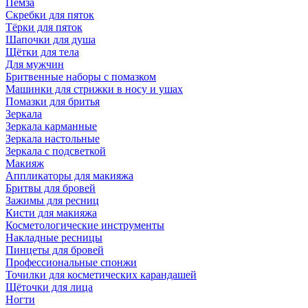
Пемза
Скребки для пяток
Тёрки для пяток
Шапочки для душа
Щётки для тела
Для мужчин
Бритвенные наборы с помазком
Машинки для стрижки в носу и ушах
Помазки для бритья
Зеркала
Зеркала карманные
Зеркала настольные
Зеркала с подсветкой
Макияж
Аппликаторы для макияжа
Бритвы для бровей
Зажимы для ресниц
Кисти для макияжа
Косметологические инструменты
Накладные ресницы
Пинцеты для бровей
Профессиональные спонжи
Точилки для косметических карандашей
Щёточки для лица
Ногти