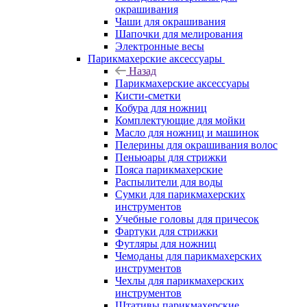
окрашивания
Чаши для окрашивания
Шапочки для мелирования
Электронные весы
Парикмахерские аксессуары
Назад
Парикмахерские аксессуары
Кисти-сметки
Кобура для ножниц
Комплектующие для мойки
Масло для ножниц и машинок
Пелерины для окрашивания волос
Пеньюары для стрижки
Пояса парикмахерские
Распылители для воды
Сумки для парикмахерских
инструментов
Учебные головы для причесок
Фартуки для стрижки
Футляры для ножниц
Чемоданы для парикмахерских
инструментов
Чехлы для парикмахерских
инструментов
Штативы парикмахерские