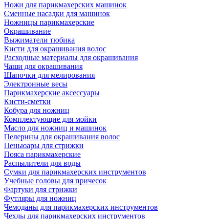
Ножи для парикмахерских машинок
Сменные насадки для машинок
Ножницы парикмахерские
Окрашивание
Выжиматели тюбика
Кисти для окрашивания волос
Расходные материалы для окрашивания
Чаши для окрашивания
Шапочки для мелирования
Электронные весы
Парикмахерские аксессуары
Кисти-сметки
Кобура для ножниц
Комплектующие для мойки
Масло для ножниц и машинок
Пелерины для окрашивания волос
Пеньюары для стрижки
Пояса парикмахерские
Распылители для воды
Сумки для парикмахерских инструментов
Учебные головы для причесок
Фартуки для стрижки
Футляры для ножниц
Чемоданы для парикмахерских инструментов
Чехлы для парикмахерских инструментов