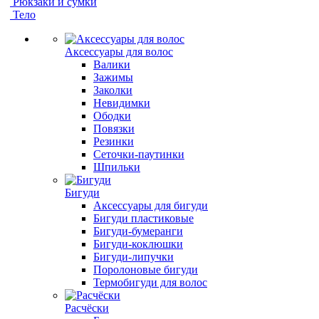
Рюкзаки и сумки
Тело
Аксессуары для волос
Валики
Зажимы
Заколки
Невидимки
Ободки
Повязки
Резинки
Сеточки-паутинки
Шпильки
Бигуди
Аксессуары для бигуди
Бигуди пластиковые
Бигуди-бумеранги
Бигуди-коклюшки
Бигуди-липучки
Поролоновые бигуди
Термобигуди для волос
Расчёски