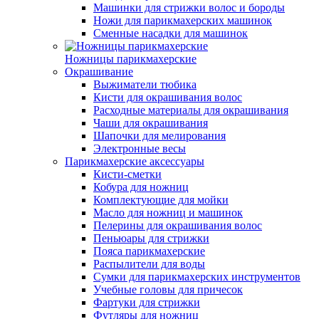
Машинки для стрижки волос и бороды
Ножи для парикмахерских машинок
Сменные насадки для машинок
Ножницы парикмахерские
Окрашивание
Выжиматели тюбика
Кисти для окрашивания волос
Расходные материалы для окрашивания
Чаши для окрашивания
Шапочки для мелирования
Электронные весы
Парикмахерские аксессуары
Кисти-сметки
Кобура для ножниц
Комплектующие для мойки
Масло для ножниц и машинок
Пелерины для окрашивания волос
Пеньюары для стрижки
Пояса парикмахерские
Распылители для воды
Сумки для парикмахерских инструментов
Учебные головы для причесок
Фартуки для стрижки
Футляры для ножниц