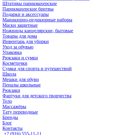
Штативы парикмахерские
Парикмахерские бритвы
Подарки и аксессуары
Маникюрно-педикюрные наборы
Маски защитные
Ножницы канцелярские, бытовые
Товары для дома
Инвентарь для уборки
Уход за обувью
Упаковка
Рюкзаки и сумки
Косметички
Сумки для спорта и путешествий
Школа
Мешки для обуви
Пеналы школьные
Рюкзаки
Фартуки для детского творчества
Тело
Массажёры
Тату переводные
Бренды
Блог
Контакты
+7 (916) 555-11-11