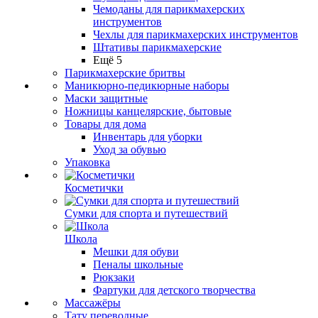
Чемоданы для парикмахерских
инструментов
Чехлы для парикмахерских инструментов
Штативы парикмахерские
Ещё 5
Парикмахерские бритвы
Маникюрно-педикюрные наборы
Маски защитные
Ножницы канцелярские, бытовые
Товары для дома
Инвентарь для уборки
Уход за обувью
Упаковка
Косметички
Сумки для спорта и путешествий
Школа
Мешки для обуви
Пеналы школьные
Рюкзаки
Фартуки для детского творчества
Массажёры
Тату переводные