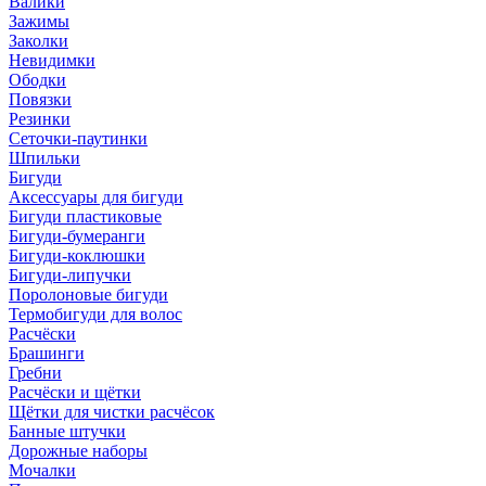
Валики
Зажимы
Заколки
Невидимки
Ободки
Повязки
Резинки
Сеточки-паутинки
Шпильки
Бигуди
Аксессуары для бигуди
Бигуди пластиковые
Бигуди-бумеранги
Бигуди-коклюшки
Бигуди-липучки
Поролоновые бигуди
Термобигуди для волос
Расчёски
Брашинги
Гребни
Расчёски и щётки
Щётки для чистки расчёсок
Банные штучки
Дорожные наборы
Мочалки