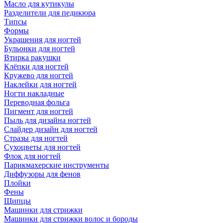
Масло для кутикулы
Разделители для педикюра
Типсы
Формы
Украшения для ногтей
Бульонки для ногтей
Втирка ракушки
Клёпки для ногтей
Кружево для ногтей
Наклейки для ногтей
Ногти накладные
Переводная фольга
Пигмент для ногтей
Пыль для дизайна ногтей
Слайдер дизайн для ногтей
Стразы для ногтей
Сухоцветы для ногтей
Флок для ногтей
Парикмахерские инструменты
Диффузоры для фенов
Плойки
Фены
Щипцы
Машинки для стрижки
Машинки для стрижки волос и бороды