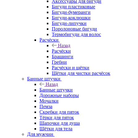
Аксессуары для бигуди
Бигуди пластиковые
Бигуди-бумеранги
Бигуди-коклюшки
Бигуди-липучки
Поролоновые бигуди
Термобигуди для волос
Расчёски
Назад
Расчёски
Брашинги
Гребни
Расчёски и щётки
Щётки для чистки расчёсок
Банные штучки
Назад
Банные штучки
Дорожные наборы
Мочалки
Пемза
Скребки для пяток
Тёрки для пяток
Шапочки для душа
Щётки для тела
Для мужчин