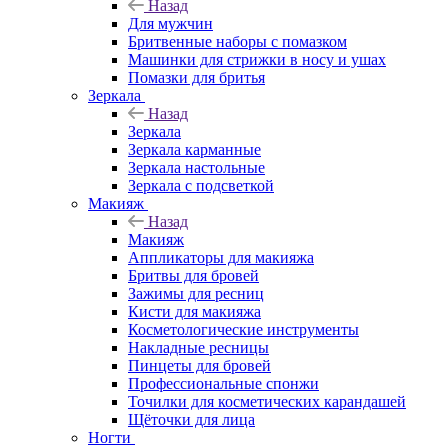
Назад
Для мужчин
Бритвенные наборы с помазком
Машинки для стрижки в носу и ушах
Помазки для бритья
Зеркала
Назад
Зеркала
Зеркала карманные
Зеркала настольные
Зеркала с подсветкой
Макияж
Назад
Макияж
Аппликаторы для макияжа
Бритвы для бровей
Зажимы для ресниц
Кисти для макияжа
Косметологические инструменты
Накладные ресницы
Пинцеты для бровей
Профессиональные спонжи
Точилки для косметических карандашей
Щёточки для лица
Ногти