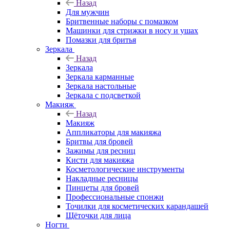
Назад
Для мужчин
Бритвенные наборы с помазком
Машинки для стрижки в носу и ушах
Помазки для бритья
Зеркала
Назад
Зеркала
Зеркала карманные
Зеркала настольные
Зеркала с подсветкой
Макияж
Назад
Макияж
Аппликаторы для макияжа
Бритвы для бровей
Зажимы для ресниц
Кисти для макияжа
Косметологические инструменты
Накладные ресницы
Пинцеты для бровей
Профессиональные спонжи
Точилки для косметических карандашей
Щёточки для лица
Ногти