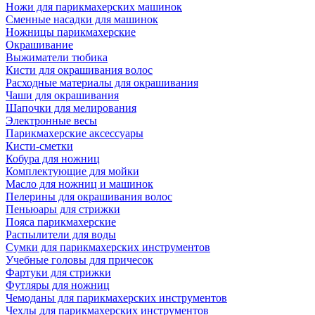
Ножи для парикмахерских машинок
Сменные насадки для машинок
Ножницы парикмахерские
Окрашивание
Выжиматели тюбика
Кисти для окрашивания волос
Расходные материалы для окрашивания
Чаши для окрашивания
Шапочки для мелирования
Электронные весы
Парикмахерские аксессуары
Кисти-сметки
Кобура для ножниц
Комплектующие для мойки
Масло для ножниц и машинок
Пелерины для окрашивания волос
Пеньюары для стрижки
Пояса парикмахерские
Распылители для воды
Сумки для парикмахерских инструментов
Учебные головы для причесок
Фартуки для стрижки
Футляры для ножниц
Чемоданы для парикмахерских инструментов
Чехлы для парикмахерских инструментов