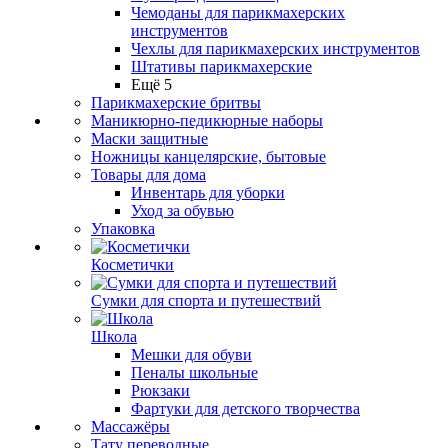
Чемоданы для парикмахерских
инструментов
Чехлы для парикмахерских инструментов
Штативы парикмахерские
Ещё 5
Парикмахерские бритвы
Маникюрно-педикюрные наборы
Маски защитные
Ножницы канцелярские, бытовые
Товары для дома
Инвентарь для уборки
Уход за обувью
Упаковка
Косметички
Сумки для спорта и путешествий
Школа
Мешки для обуви
Пеналы школьные
Рюкзаки
Фартуки для детского творчества
Массажёры
Тату переводные