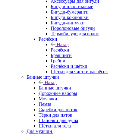
Аксессуары для бигуди
Бигуди пластиковые
Бигуди-бумеранги
Бигуди-коклюшки
Бигуди-липучки
Поролоновые бигуди
Термобигуди для волос
Расчёски
Назад
Расчёски
Брашинги
Гребни
Расчёски и щётки
Щётки для чистки расчёсок
Банные штучки
Назад
Банные штучки
Дорожные наборы
Мочалки
Пемза
Скребки для пяток
Тёрки для пяток
Шапочки для душа
Щётки для тела
Для мужчин