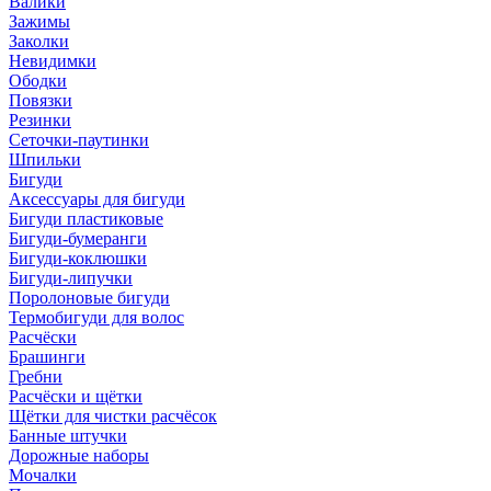
Валики
Зажимы
Заколки
Невидимки
Ободки
Повязки
Резинки
Сеточки-паутинки
Шпильки
Бигуди
Аксессуары для бигуди
Бигуди пластиковые
Бигуди-бумеранги
Бигуди-коклюшки
Бигуди-липучки
Поролоновые бигуди
Термобигуди для волос
Расчёски
Брашинги
Гребни
Расчёски и щётки
Щётки для чистки расчёсок
Банные штучки
Дорожные наборы
Мочалки