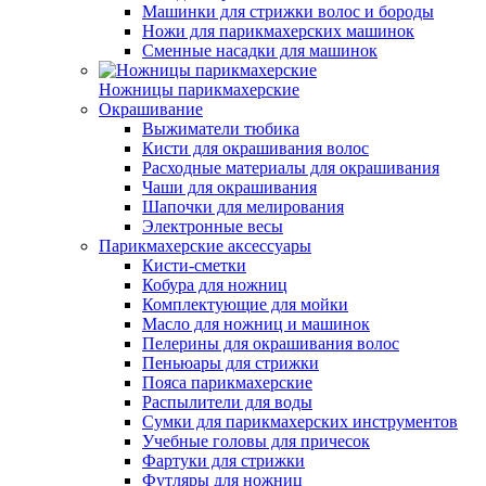
Машинки для стрижки волос и бороды
Ножи для парикмахерских машинок
Сменные насадки для машинок
Ножницы парикмахерские
Окрашивание
Выжиматели тюбика
Кисти для окрашивания волос
Расходные материалы для окрашивания
Чаши для окрашивания
Шапочки для мелирования
Электронные весы
Парикмахерские аксессуары
Кисти-сметки
Кобура для ножниц
Комплектующие для мойки
Масло для ножниц и машинок
Пелерины для окрашивания волос
Пеньюары для стрижки
Пояса парикмахерские
Распылители для воды
Сумки для парикмахерских инструментов
Учебные головы для причесок
Фартуки для стрижки
Футляры для ножниц