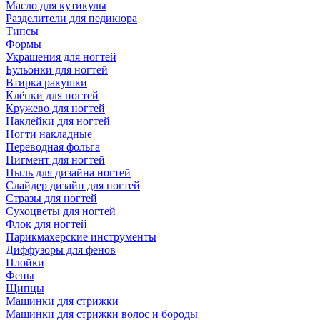
Масло для кутикулы
Разделители для педикюра
Типсы
Формы
Украшения для ногтей
Бульонки для ногтей
Втирка ракушки
Клёпки для ногтей
Кружево для ногтей
Наклейки для ногтей
Ногти накладные
Переводная фольга
Пигмент для ногтей
Пыль для дизайна ногтей
Слайдер дизайн для ногтей
Стразы для ногтей
Сухоцветы для ногтей
Флок для ногтей
Парикмахерские инструменты
Диффузоры для фенов
Плойки
Фены
Щипцы
Машинки для стрижки
Машинки для стрижки волос и бороды