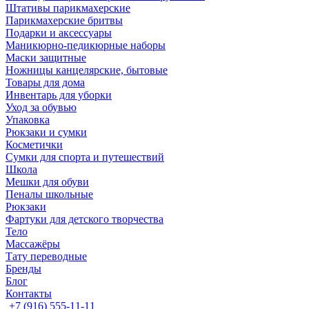
Штативы парикмахерские
Парикмахерские бритвы
Подарки и аксессуары
Маникюрно-педикюрные наборы
Маски защитные
Ножницы канцелярские, бытовые
Товары для дома
Инвентарь для уборки
Уход за обувью
Упаковка
Рюкзаки и сумки
Косметички
Сумки для спорта и путешествий
Школа
Мешки для обуви
Пеналы школьные
Рюкзаки
Фартуки для детского творчества
Тело
Массажёры
Тату переводные
Бренды
Блог
Контакты
+7 (916) 555-11-11