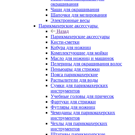
окрашивания
Чаши для окрашивания
Шапочки для мелирования
Электронные весы
Парикмахерские аксессуары
Назад
Парикмахерские аксессуары
Кисти-сметки
Кобура для ножниц
Комплектующие для мойки
Масло для ножниц и машинок
Пелерины для окрашивания волос
Пеньюары для стрижки
Пояса парикмахерские
Распылители для воды
Сумки для парикмахерских
инструментов
Учебные головы для причесок
Фартуки для стрижки
Футляры для ножниц
Чемоданы для парикмахерских
инструментов
Чехлы для парикмахерских
инструментов
Штативы парикмахерские