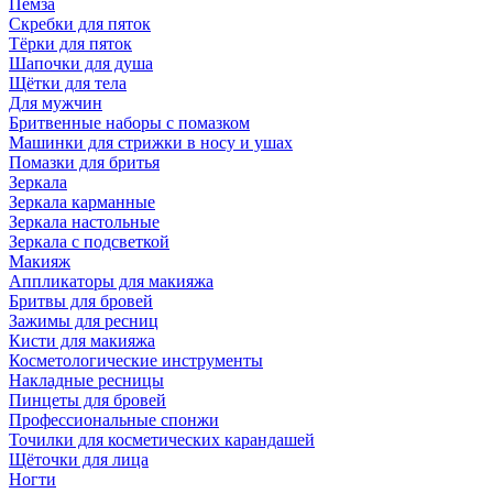
Пемза
Скребки для пяток
Тёрки для пяток
Шапочки для душа
Щётки для тела
Для мужчин
Бритвенные наборы с помазком
Машинки для стрижки в носу и ушах
Помазки для бритья
Зеркала
Зеркала карманные
Зеркала настольные
Зеркала с подсветкой
Макияж
Аппликаторы для макияжа
Бритвы для бровей
Зажимы для ресниц
Кисти для макияжа
Косметологические инструменты
Накладные ресницы
Пинцеты для бровей
Профессиональные спонжи
Точилки для косметических карандашей
Щёточки для лица
Ногти