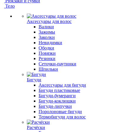
Рюкзаки и сумки
Тело
Аксессуары для волос
Валики
Зажимы
Заколки
Невидимки
Ободки
Повязки
Резинки
Сеточки-паутинки
Шпильки
Бигуди
Аксессуары для бигуди
Бигуди пластиковые
Бигуди-бумеранги
Бигуди-коклюшки
Бигуди-липучки
Поролоновые бигуди
Термобигуди для волос
Расчёски