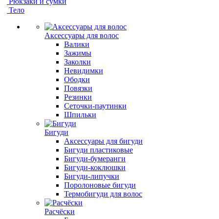
Рюкзаки и сумки
Тело
Аксессуары для волос
Валики
Зажимы
Заколки
Невидимки
Ободки
Повязки
Резинки
Сеточки-паутинки
Шпильки
Бигуди
Аксессуары для бигуди
Бигуди пластиковые
Бигуди-бумеранги
Бигуди-коклюшки
Бигуди-липучки
Поролоновые бигуди
Термобигуди для волос
Расчёски