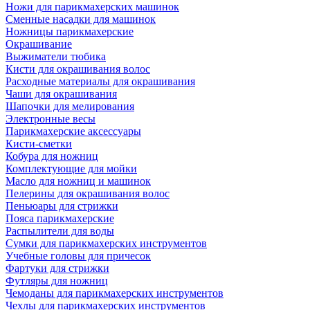
Ножи для парикмахерских машинок
Сменные насадки для машинок
Ножницы парикмахерские
Окрашивание
Выжиматели тюбика
Кисти для окрашивания волос
Расходные материалы для окрашивания
Чаши для окрашивания
Шапочки для мелирования
Электронные весы
Парикмахерские аксессуары
Кисти-сметки
Кобура для ножниц
Комплектующие для мойки
Масло для ножниц и машинок
Пелерины для окрашивания волос
Пеньюары для стрижки
Пояса парикмахерские
Распылители для воды
Сумки для парикмахерских инструментов
Учебные головы для причесок
Фартуки для стрижки
Футляры для ножниц
Чемоданы для парикмахерских инструментов
Чехлы для парикмахерских инструментов