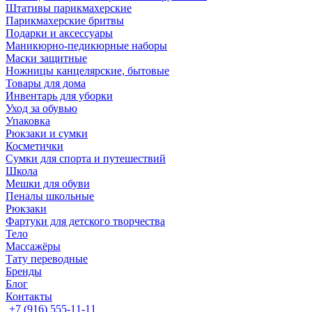
Штативы парикмахерские
Парикмахерские бритвы
Подарки и аксессуары
Маникюрно-педикюрные наборы
Маски защитные
Ножницы канцелярские, бытовые
Товары для дома
Инвентарь для уборки
Уход за обувью
Упаковка
Рюкзаки и сумки
Косметички
Сумки для спорта и путешествий
Школа
Мешки для обуви
Пеналы школьные
Рюкзаки
Фартуки для детского творчества
Тело
Массажёры
Тату переводные
Бренды
Блог
Контакты
+7 (916) 555-11-11