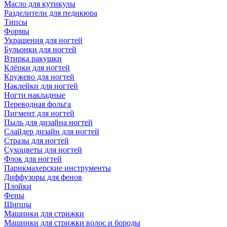
Масло для кутикулы
Разделители для педикюра
Типсы
Формы
Украшения для ногтей
Бульонки для ногтей
Втирка ракушки
Клёпки для ногтей
Кружево для ногтей
Наклейки для ногтей
Ногти накладные
Переводная фольга
Пигмент для ногтей
Пыль для дизайна ногтей
Слайдер дизайн для ногтей
Стразы для ногтей
Сухоцветы для ногтей
Флок для ногтей
Парикмахерские инструменты
Диффузоры для фенов
Плойки
Фены
Щипцы
Машинки для стрижки
Машинки для стрижки волос и бороды