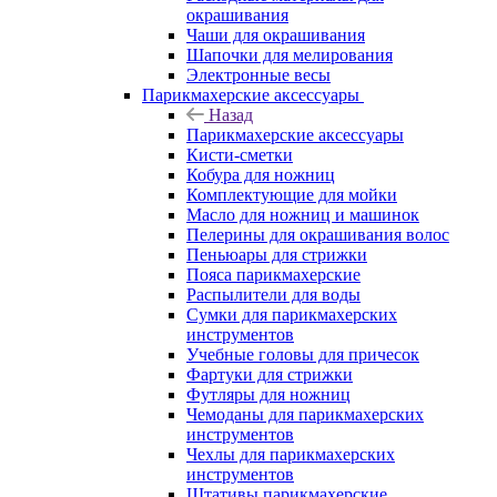
окрашивания
Чаши для окрашивания
Шапочки для мелирования
Электронные весы
Парикмахерские аксессуары
Назад
Парикмахерские аксессуары
Кисти-сметки
Кобура для ножниц
Комплектующие для мойки
Масло для ножниц и машинок
Пелерины для окрашивания волос
Пеньюары для стрижки
Пояса парикмахерские
Распылители для воды
Сумки для парикмахерских
инструментов
Учебные головы для причесок
Фартуки для стрижки
Футляры для ножниц
Чемоданы для парикмахерских
инструментов
Чехлы для парикмахерских
инструментов
Штативы парикмахерские