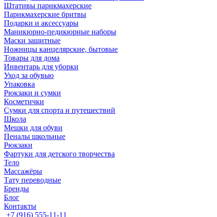
Штативы парикмахерские
Парикмахерские бритвы
Подарки и аксессуары
Маникюрно-педикюрные наборы
Маски защитные
Ножницы канцелярские, бытовые
Товары для дома
Инвентарь для уборки
Уход за обувью
Упаковка
Рюкзаки и сумки
Косметички
Сумки для спорта и путешествий
Школа
Мешки для обуви
Пеналы школьные
Рюкзаки
Фартуки для детского творчества
Тело
Массажёры
Тату переводные
Бренды
Блог
Контакты
+7 (916) 555-11-11