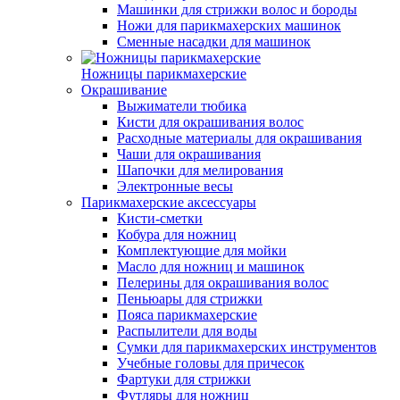
Машинки для стрижки волос и бороды
Ножи для парикмахерских машинок
Сменные насадки для машинок
Ножницы парикмахерские
Окрашивание
Выжиматели тюбика
Кисти для окрашивания волос
Расходные материалы для окрашивания
Чаши для окрашивания
Шапочки для мелирования
Электронные весы
Парикмахерские аксессуары
Кисти-сметки
Кобура для ножниц
Комплектующие для мойки
Масло для ножниц и машинок
Пелерины для окрашивания волос
Пеньюары для стрижки
Пояса парикмахерские
Распылители для воды
Сумки для парикмахерских инструментов
Учебные головы для причесок
Фартуки для стрижки
Футляры для ножниц