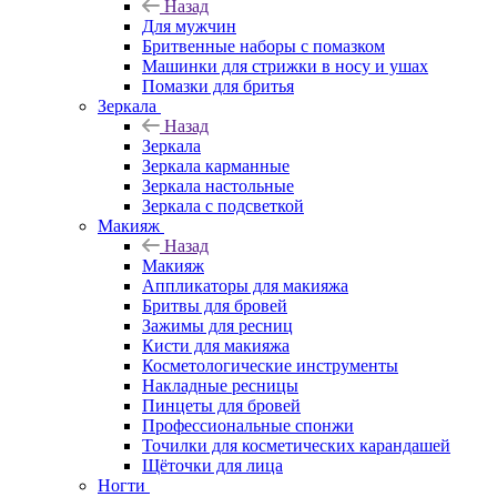
Назад
Для мужчин
Бритвенные наборы с помазком
Машинки для стрижки в носу и ушах
Помазки для бритья
Зеркала
Назад
Зеркала
Зеркала карманные
Зеркала настольные
Зеркала с подсветкой
Макияж
Назад
Макияж
Аппликаторы для макияжа
Бритвы для бровей
Зажимы для ресниц
Кисти для макияжа
Косметологические инструменты
Накладные ресницы
Пинцеты для бровей
Профессиональные спонжи
Точилки для косметических карандашей
Щёточки для лица
Ногти