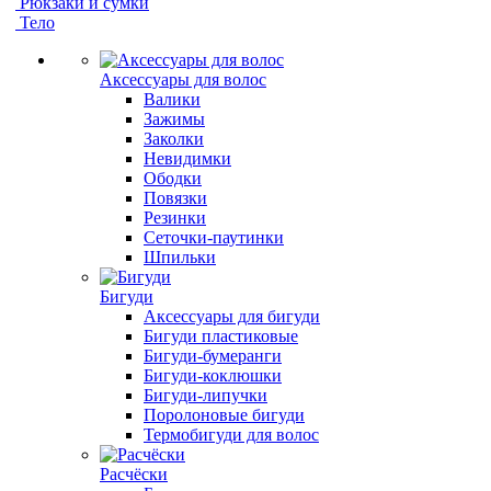
Рюкзаки и сумки
Тело
Аксессуары для волос
Валики
Зажимы
Заколки
Невидимки
Ободки
Повязки
Резинки
Сеточки-паутинки
Шпильки
Бигуди
Аксессуары для бигуди
Бигуди пластиковые
Бигуди-бумеранги
Бигуди-коклюшки
Бигуди-липучки
Поролоновые бигуди
Термобигуди для волос
Расчёски