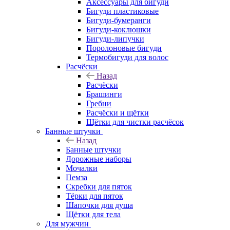
Аксессуары для бигуди
Бигуди пластиковые
Бигуди-бумеранги
Бигуди-коклюшки
Бигуди-липучки
Поролоновые бигуди
Термобигуди для волос
Расчёски
Назад
Расчёски
Брашинги
Гребни
Расчёски и щётки
Щётки для чистки расчёсок
Банные штучки
Назад
Банные штучки
Дорожные наборы
Мочалки
Пемза
Скребки для пяток
Тёрки для пяток
Шапочки для душа
Щётки для тела
Для мужчин