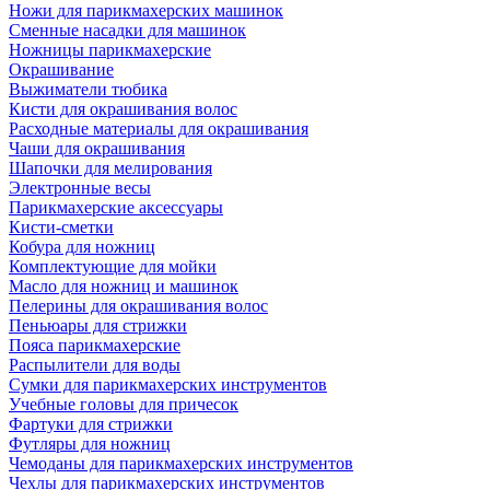
Ножи для парикмахерских машинок
Сменные насадки для машинок
Ножницы парикмахерские
Окрашивание
Выжиматели тюбика
Кисти для окрашивания волос
Расходные материалы для окрашивания
Чаши для окрашивания
Шапочки для мелирования
Электронные весы
Парикмахерские аксессуары
Кисти-сметки
Кобура для ножниц
Комплектующие для мойки
Масло для ножниц и машинок
Пелерины для окрашивания волос
Пеньюары для стрижки
Пояса парикмахерские
Распылители для воды
Сумки для парикмахерских инструментов
Учебные головы для причесок
Фартуки для стрижки
Футляры для ножниц
Чемоданы для парикмахерских инструментов
Чехлы для парикмахерских инструментов