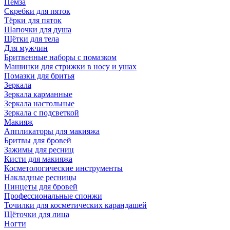
Пемза
Скребки для пяток
Тёрки для пяток
Шапочки для душа
Щётки для тела
Для мужчин
Бритвенные наборы с помазком
Машинки для стрижки в носу и ушах
Помазки для бритья
Зеркала
Зеркала карманные
Зеркала настольные
Зеркала с подсветкой
Макияж
Аппликаторы для макияжа
Бритвы для бровей
Зажимы для ресниц
Кисти для макияжа
Косметологические инструменты
Накладные ресницы
Пинцеты для бровей
Профессиональные спонжи
Точилки для косметических карандашей
Щёточки для лица
Ногти