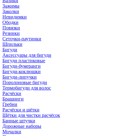
Валики
Зажимы
Заколки
Невидимки
Ободки
Повязки
Резинки
Сеточки-паутинки
Шпильки
Бигуди
Аксессуары для бигуди
Бигуди пластиковые
Бигуди-бумеранги
Бигуди-коклюшки
Бигуди-липучки
Поролоновые бигуди
Термобигуди для волос
Расчёски
Брашинги
Гребни
Расчёски и щётки
Щётки для чистки расчёсок
Банные штучки
Дорожные наборы
Мочалки