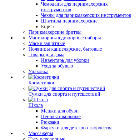
Чемоданы для парикмахерских
инструментов
Чехлы для парикмахерских инструментов
Штативы парикмахерские
Ещё 5
Парикмахерские бритвы
Маникюрно-педикюрные наборы
Маски защитные
Ножницы канцелярские, бытовые
Товары для дома
Инвентарь для уборки
Уход за обувью
Упаковка
Косметички
Сумки для спорта и путешествий
Школа
Мешки для обуви
Пеналы школьные
Рюкзаки
Фартуки для детского творчества
Массажёры
Тату переводные