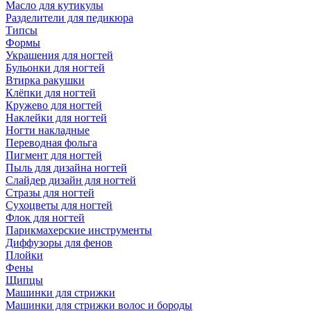
Масло для кутикулы
Разделители для педикюра
Типсы
Формы
Украшения для ногтей
Бульонки для ногтей
Втирка ракушки
Клёпки для ногтей
Кружево для ногтей
Наклейки для ногтей
Ногти накладные
Переводная фольга
Пигмент для ногтей
Пыль для дизайна ногтей
Слайдер дизайн для ногтей
Стразы для ногтей
Сухоцветы для ногтей
Флок для ногтей
Парикмахерские инструменты
Диффузоры для фенов
Плойки
Фены
Щипцы
Машинки для стрижки
Машинки для стрижки волос и бороды