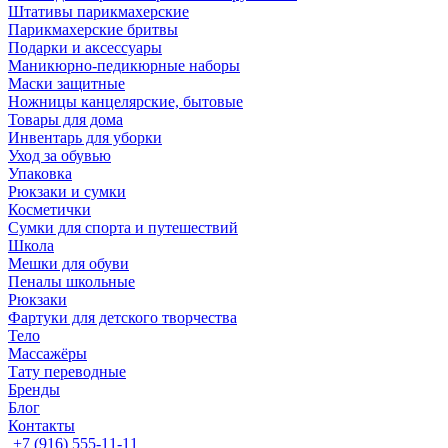
Штативы парикмахерские
Парикмахерские бритвы
Подарки и аксессуары
Маникюрно-педикюрные наборы
Маски защитные
Ножницы канцелярские, бытовые
Товары для дома
Инвентарь для уборки
Уход за обувью
Упаковка
Рюкзаки и сумки
Косметички
Сумки для спорта и путешествий
Школа
Мешки для обуви
Пеналы школьные
Рюкзаки
Фартуки для детского творчества
Тело
Массажёры
Тату переводные
Бренды
Блог
Контакты
+7 (916) 555-11-11