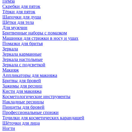
Пемза
Скребки для пяток
Тёрки для пяток
Шапочки для душа
Щётки для тела
Для мужчин
Бритвенные наборы с помазком
Машинки для стрижки в носу и ушах
Помазки для бритья
Зеркала
Зеркала карманные
Зеркала настольные
Зеркала с подсветкой
Макияж
Аппликаторы для макияжа
Бритвы для бровей
Зажимы для ресниц
Кисти для макияжа
Косметологические инструменты
Накладные ресницы
Пинцеты для бровей
Профессиональные спонжи
Точилки для косметических карандашей
Щёточки для лица
Ногти