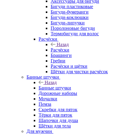
Аксессуары для бигуди
Бигуди пластиковые
Бигуди-бумеранги
Бигуди-коклюшки
Бигуди-липучки
Поролоновые бигуди
Термобигуди для волос
Расчёски
Назад
Расчёски
Брашинги
Гребни
Расчёски и щётки
Щётки для чистки расчёсок
Банные штучки
Назад
Банные штучки
Дорожные наборы
Мочалки
Пемза
Скребки для пяток
Тёрки для пяток
Шапочки для душа
Щётки для тела
Для мужчин