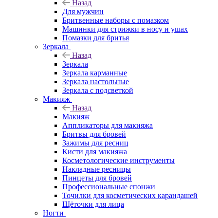
Назад
Для мужчин
Бритвенные наборы с помазком
Машинки для стрижки в носу и ушах
Помазки для бритья
Зеркала
Назад
Зеркала
Зеркала карманные
Зеркала настольные
Зеркала с подсветкой
Макияж
Назад
Макияж
Аппликаторы для макияжа
Бритвы для бровей
Зажимы для ресниц
Кисти для макияжа
Косметологические инструменты
Накладные ресницы
Пинцеты для бровей
Профессиональные спонжи
Точилки для косметических карандашей
Щёточки для лица
Ногти