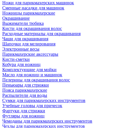
Ножи для парикмахерских машинок
Сменные насадки для машинок
Ножницы парикмахерские
Окрашивание
Выжиматели тюбика
Кисти для окрашивания волос
Расходные материалы для окрашивания
Чаши для окрашивания
Шапочки для мелирования
Электронные весы
Парикмахерские аксессуары
Кисти-сметки
Кобура для ножниц
Комплектующие для мойки
Масло для ножниц и машинок
Пелерины для окрашивания волос
Пеньюары для стрижки
Пояса парикмахерские
Распылители для воды
Сумки для парикмахерских инструментов
Учебные головы для причесок
Фартуки для стрижки
Футляры для ножниц
Чемоданы для парикмахерских инструментов
Чехлы для парикмахерских инструментов