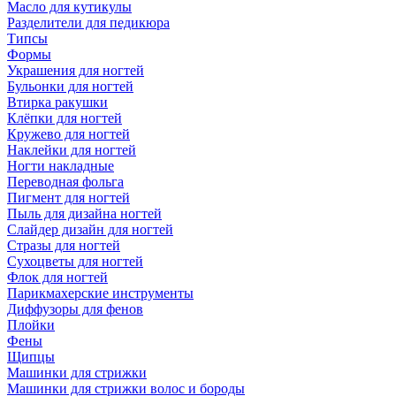
Масло для кутикулы
Разделители для педикюра
Типсы
Формы
Украшения для ногтей
Бульонки для ногтей
Втирка ракушки
Клёпки для ногтей
Кружево для ногтей
Наклейки для ногтей
Ногти накладные
Переводная фольга
Пигмент для ногтей
Пыль для дизайна ногтей
Слайдер дизайн для ногтей
Стразы для ногтей
Сухоцветы для ногтей
Флок для ногтей
Парикмахерские инструменты
Диффузоры для фенов
Плойки
Фены
Щипцы
Машинки для стрижки
Машинки для стрижки волос и бороды