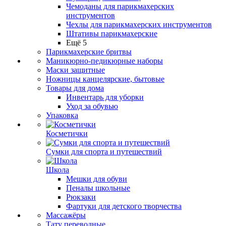
Чемоданы для парикмахерских
инструментов
Чехлы для парикмахерских инструментов
Штативы парикмахерские
Ещё 5
Парикмахерские бритвы
Маникюрно-педикюрные наборы
Маски защитные
Ножницы канцелярские, бытовые
Товары для дома
Инвентарь для уборки
Уход за обувью
Упаковка
Косметички
Сумки для спорта и путешествий
Школа
Мешки для обуви
Пеналы школьные
Рюкзаки
Фартуки для детского творчества
Массажёры
Тату переводные