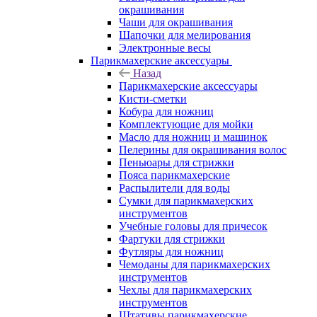
окрашивания
Чаши для окрашивания
Шапочки для мелирования
Электронные весы
Парикмахерские аксессуары
Назад
Парикмахерские аксессуары
Кисти-сметки
Кобура для ножниц
Комплектующие для мойки
Масло для ножниц и машинок
Пелерины для окрашивания волос
Пеньюары для стрижки
Пояса парикмахерские
Распылители для воды
Сумки для парикмахерских
инструментов
Учебные головы для причесок
Фартуки для стрижки
Футляры для ножниц
Чемоданы для парикмахерских
инструментов
Чехлы для парикмахерских
инструментов
Штативы парикмахерские