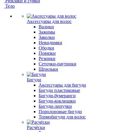
Рюкзаки и сумки
Тело
Аксессуары для волос
Валики
Зажимы
Заколки
Невидимки
Ободки
Повязки
Резинки
Сеточки-паутинки
Шпильки
Бигуди
Аксессуары для бигуди
Бигуди пластиковые
Бигуди-бумеранги
Бигуди-коклюшки
Бигуди-липучки
Поролоновые бигуди
Термобигуди для волос
Расчёски