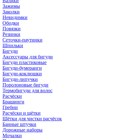
Валики
Зажимы
Заколки
Невидимки
Ободки
Повязки
Резинки
Сеточки-паутинки
Шпильки
Бигуди
Аксессуары для бигуди
Бигуди пластиковые
Бигуди-бумеранги
Бигуди-коклюшки
Бигуди-липучки
Поролоновые бигуди
Термобигуди для волос
Расчёски
Брашинги
Гребни
Расчёски и щётки
Щётки для чистки расчёсок
Банные штучки
Дорожные наборы
Мочалки