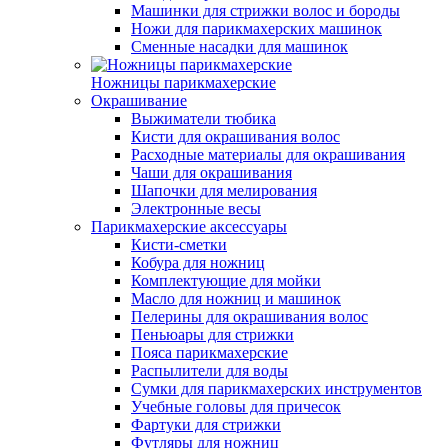
Машинки для стрижки волос и бороды
Ножи для парикмахерских машинок
Сменные насадки для машинок
Ножницы парикмахерские
Окрашивание
Выжиматели тюбика
Кисти для окрашивания волос
Расходные материалы для окрашивания
Чаши для окрашивания
Шапочки для мелирования
Электронные весы
Парикмахерские аксессуары
Кисти-сметки
Кобура для ножниц
Комплектующие для мойки
Масло для ножниц и машинок
Пелерины для окрашивания волос
Пеньюары для стрижки
Пояса парикмахерские
Распылители для воды
Сумки для парикмахерских инструментов
Учебные головы для причесок
Фартуки для стрижки
Футляры для ножниц