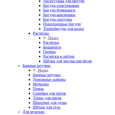
Аксессуары для бигуди
Бигуди пластиковые
Бигуди-бумеранги
Бигуди-коклюшки
Бигуди-липучки
Поролоновые бигуди
Термобигуди для волос
Расчёски
Назад
Расчёски
Брашинги
Гребни
Расчёски и щётки
Щётки для чистки расчёсок
Банные штучки
Назад
Банные штучки
Дорожные наборы
Мочалки
Пемза
Скребки для пяток
Тёрки для пяток
Шапочки для душа
Щётки для тела
Для мужчин