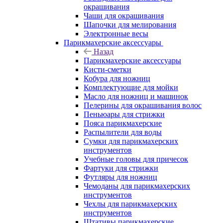
окрашивания
Чаши для окрашивания
Шапочки для мелирования
Электронные весы
Парикмахерские аксессуары
Назад
Парикмахерские аксессуары
Кисти-сметки
Кобура для ножниц
Комплектующие для мойки
Масло для ножниц и машинок
Пелерины для окрашивания волос
Пеньюары для стрижки
Пояса парикмахерские
Распылители для воды
Сумки для парикмахерских
инструментов
Учебные головы для причесок
Фартуки для стрижки
Футляры для ножниц
Чемоданы для парикмахерских
инструментов
Чехлы для парикмахерских
инструментов
Штативы парикмахерские