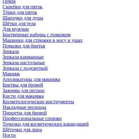
Пемза
Скребки для пяток
Тёрки для пяток
Шапочки для душа
Щётки для тела
Для мужчин
Бритвенные наборы с помазком
Машинки для стрижки в носу и ушах
Помазки для бритья
Зеркала
Зеркала карманные
Зеркала настольные
Зеркала с подсветкой
Макияж
Аппликаторы для макияжа
Бритвы для бровей
Зажимы для ресниц
Кисти для макияжа
Косметологические инструменты
Накладные ресницы
Пинцеты для бровей
Профессиональные спонжи
Точилки для косметических карандашей
Щёточки для лица
Ногти