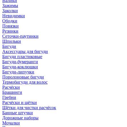
Валики
Зажимы
Заколки
Невидимки
Ободки
Повязки
Резинки
Сеточки-паутинки
Шпильки
Бигуди
Аксессуары для бигуди
Бигуди пластиковые
Бигуди-бумеранги
Бигуди-коклюшки
Бигуди-липучки
Поролоновые бигуди
Термобигуди для волос
Расчёски
Брашинги
Гребни
Расчёски и щётки
Щётки для чистки расчёсок
Банные штучки
Дорожные наборы
Мочалки