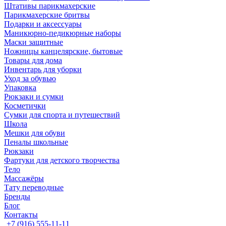
Штативы парикмахерские
Парикмахерские бритвы
Подарки и аксессуары
Маникюрно-педикюрные наборы
Маски защитные
Ножницы канцелярские, бытовые
Товары для дома
Инвентарь для уборки
Уход за обувью
Упаковка
Рюкзаки и сумки
Косметички
Сумки для спорта и путешествий
Школа
Мешки для обуви
Пеналы школьные
Рюкзаки
Фартуки для детского творчества
Тело
Массажёры
Тату переводные
Бренды
Блог
Контакты
+7 (916) 555-11-11