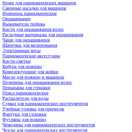
Ножи для парикмахерских машинок
Сменные насадки для машинок
Ножницы парикмахерские
Окрашивание
Выжиматели тюбика
Кисти для окрашивания волос
Расходные материалы для окрашивания
Чаши для окрашивания
Шапочки для мелирования
Электронные весы
Парикмахерские аксессуары
Кисти-сметки
Кобура для ножниц
Комплектующие для мойки
Масло для ножниц и машинок
Пелерины для окрашивания волос
Пеньюары для стрижки
Пояса парикмахерские
Распылители для воды
Сумки для парикмахерских инструментов
Учебные головы для причесок
Фартуки для стрижки
Футляры для ножниц
Чемоданы для парикмахерских инструментов
Чехлы для парикмахерских инструментов