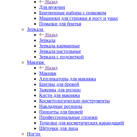
Назад
Для мужчин
Бритвенные наборы с помазком
Машинки для стрижки в носу и ушах
Помазки для бритья
Зеркала
Назад
Зеркала
Зеркала карманные
Зеркала настольные
Зеркала с подсветкой
Макияж
Назад
Макияж
Аппликаторы для макияжа
Бритвы для бровей
Зажимы для ресниц
Кисти для макияжа
Косметологические инструменты
Накладные ресницы
Пинцеты для бровей
Профессиональные спонжи
Точилки для косметических карандашей
Щёточки для лица
Ногти