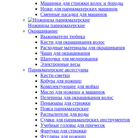
Машинки для стрижки волос и бороды
Ножи для парикмахерских машинок
Сменные насадки для машинок
Ножницы парикмахерские
Окрашивание
Выжиматели тюбика
Кисти для окрашивания волос
Расходные материалы для окрашивания
Чаши для окрашивания
Шапочки для мелирования
Электронные весы
Парикмахерские аксессуары
Кисти-сметки
Кобура для ножниц
Комплектующие для мойки
Масло для ножниц и машинок
Пелерины для окрашивания волос
Пеньюары для стрижки
Пояса парикмахерские
Распылители для воды
Сумки для парикмахерских инструментов
Учебные головы для причесок
Фартуки для стрижки
Футляры для ножниц