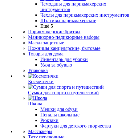
Чемоданы для парикмахерских
инструментов
Чехлы для парикмахерских инструментов
Штативы парикмахерские
Ещё 5
Парикмахерские бритвы
Маникюрно-педикюрные наборы
Маски защитные
Ножницы канцелярские, бытовые
Товары для дома
Инвентарь для уборки
Уход за обувью
Упаковка
Косметички
Сумки для спорта и путешествий
Школа
Мешки для обуви
Пеналы школьные
Рюкзаки
Фартуки для детского творчества
Массажёры
Тату переводные