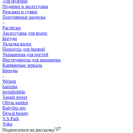
Для мужчин
Подарки и аксессуары
Рюкзаки и сумки
Популярные разделы
Расчёски
Аксессуары для волос
Бигуди
Укладка волос
Пинцеты для бровей
Украшения для ногтей
Инструменты для маникюра
Карманные зеркала
Бренды
Weisen
harizma
invisibobble
Tangle teezer
Olivia garden
Babyliss pro
Dewal beauty
Y.S.Park
Yoko
Подписаться на рассылку