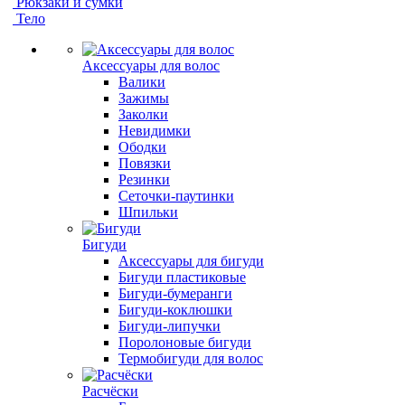
Рюкзаки и сумки
Тело
Аксессуары для волос
Валики
Зажимы
Заколки
Невидимки
Ободки
Повязки
Резинки
Сеточки-паутинки
Шпильки
Бигуди
Аксессуары для бигуди
Бигуди пластиковые
Бигуди-бумеранги
Бигуди-коклюшки
Бигуди-липучки
Поролоновые бигуди
Термобигуди для волос
Расчёски