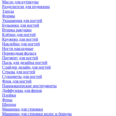
Масло для кутикулы
Разделители для педикюра
Типсы
Формы
Украшения для ногтей
Бульонки для ногтей
Втирка ракушки
Клёпки для ногтей
Кружево для ногтей
Наклейки для ногтей
Ногти накладные
Переводная фольга
Пигмент для ногтей
Пыль для дизайна ногтей
Слайдер дизайн для ногтей
Стразы для ногтей
Сухоцветы для ногтей
Флок для ногтей
Парикмахерские инструменты
Диффузоры для фенов
Плойки
Фены
Щипцы
Машинки для стрижки
Машинки для стрижки волос и бороды