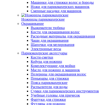
Машинки для стрижки волос и бороды
Ножи для парикмахерских машинок
Сменные насадки для машинок
Ножницы парикмахерские
Окрашивание
Выжиматели тюбика
Кисти для окрашивания волос
Расходные материалы для окрашивания
Чаши для окрашивания
Шапочки для мелирования
Электронные весы
Парикмахерские аксессуары
Кисти-сметки
Кобура для ножниц
Комплектующие для мойки
Масло для ножниц и машинок
Пелерины для окрашивания волос
Пеньюары для стрижки
Пояса парикмахерские
Распылители для воды
Сумки для парикмахерских инструментов
Учебные головы для причесок
Фартуки для стрижки
Футляры для ножниц