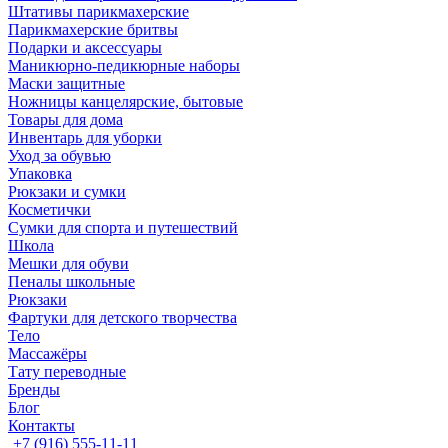
Штативы парикмахерские
Парикмахерские бритвы
Подарки и аксессуары
Маникюрно-педикюрные наборы
Маски защитные
Ножницы канцелярские, бытовые
Товары для дома
Инвентарь для уборки
Уход за обувью
Упаковка
Рюкзаки и сумки
Косметички
Сумки для спорта и путешествий
Школа
Мешки для обуви
Пеналы школьные
Рюкзаки
Фартуки для детского творчества
Тело
Массажёры
Тату переводные
Бренды
Блог
Контакты
+7 (916) 555-11-11