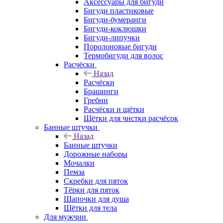
Аксессуары для бигуди
Бигуди пластиковые
Бигуди-бумеранги
Бигуди-коклюшки
Бигуди-липучки
Поролоновые бигуди
Термобигуди для волос
Расчёски
Назад
Расчёски
Брашинги
Гребни
Расчёски и щётки
Щётки для чистки расчёсок
Банные штучки
Назад
Банные штучки
Дорожные наборы
Мочалки
Пемза
Скребки для пяток
Тёрки для пяток
Шапочки для душа
Щётки для тела
Для мужчин