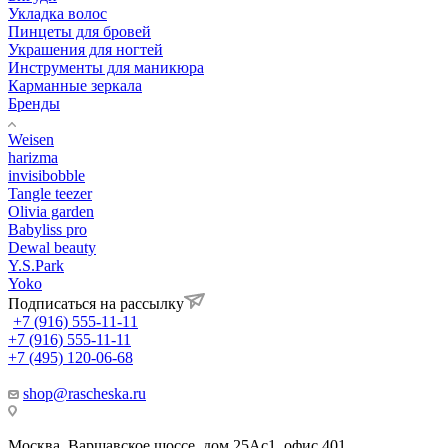
Укладка волос
Пинцеты для бровей
Украшения для ногтей
Инструменты для маникюра
Карманные зеркала
Бренды
Weisen
harizma
invisibobble
Tangle teezer
Olivia garden
Babyliss pro
Dewal beauty
Y.S.Park
Yoko
Подписаться на рассылку
+7 (916) 555-11-11
+7 (916) 555-11-11
+7 (495) 120-06-68
shop@rascheska.ru
Москва, Варшавское шоссе, дом 25Аc1, офис 401