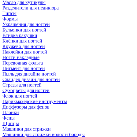
Масло для кутикулы
Разделители для педикюра
Типсы
Формы
Украшения для ногтей
Бульонки для ногтей
Втирка ракушки
Клёпки для ногтей
Кружево для ногтей
Наклейки для ногтей
Ногти накладные
Переводная фольга
Пигмент для ногтей
Пыль для дизайна ногтей
Слайдер дизайн для ногтей
Стразы для ногтей
Сухоцветы для ногтей
Флок для ногтей
Парикмахерские инструменты
Диффузоры для фенов
Плойки
Фены
Щипцы
Машинки для стрижки
Машинки для стрижки волос и бороды