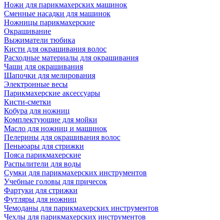
Ножи для парикмахерских машинок
Сменные насадки для машинок
Ножницы парикмахерские
Окрашивание
Выжиматели тюбика
Кисти для окрашивания волос
Расходные материалы для окрашивания
Чаши для окрашивания
Шапочки для мелирования
Электронные весы
Парикмахерские аксессуары
Кисти-сметки
Кобура для ножниц
Комплектующие для мойки
Масло для ножниц и машинок
Пелерины для окрашивания волос
Пеньюары для стрижки
Пояса парикмахерские
Распылители для воды
Сумки для парикмахерских инструментов
Учебные головы для причесок
Фартуки для стрижки
Футляры для ножниц
Чемоданы для парикмахерских инструментов
Чехлы для парикмахерских инструментов