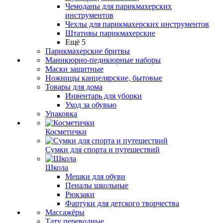
Чемоданы для парикмахерских
инструментов
Чехлы для парикмахерских инструментов
Штативы парикмахерские
Ещё 5
Парикмахерские бритвы
Маникюрно-педикюрные наборы
Маски защитные
Ножницы канцелярские, бытовые
Товары для дома
Инвентарь для уборки
Уход за обувью
Упаковка
Косметички
Сумки для спорта и путешествий
Школа
Мешки для обуви
Пеналы школьные
Рюкзаки
Фартуки для детского творчества
Массажёры
Тату переводные