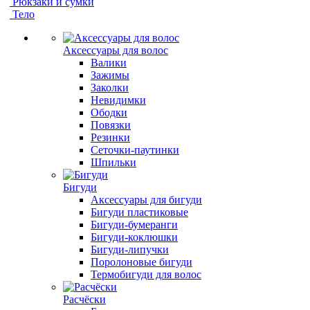
Рюкзаки и сумки
Тело
Аксессуары для волос
Валики
Зажимы
Заколки
Невидимки
Ободки
Повязки
Резинки
Сеточки-паутинки
Шпильки
Бигуди
Аксессуары для бигуди
Бигуди пластиковые
Бигуди-бумеранги
Бигуди-коклюшки
Бигуди-липучки
Поролоновые бигуди
Термобигуди для волос
Расчёски