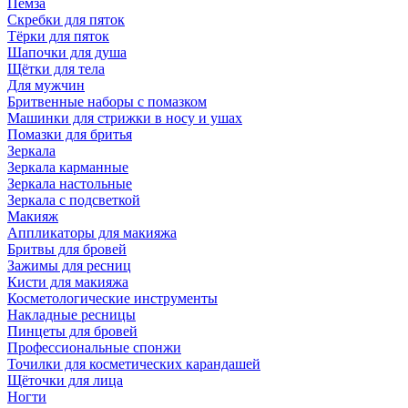
Пемза
Скребки для пяток
Тёрки для пяток
Шапочки для душа
Щётки для тела
Для мужчин
Бритвенные наборы с помазком
Машинки для стрижки в носу и ушах
Помазки для бритья
Зеркала
Зеркала карманные
Зеркала настольные
Зеркала с подсветкой
Макияж
Аппликаторы для макияжа
Бритвы для бровей
Зажимы для ресниц
Кисти для макияжа
Косметологические инструменты
Накладные ресницы
Пинцеты для бровей
Профессиональные спонжи
Точилки для косметических карандашей
Щёточки для лица
Ногти