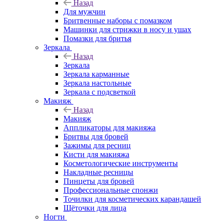
Назад
Для мужчин
Бритвенные наборы с помазком
Машинки для стрижки в носу и ушах
Помазки для бритья
Зеркала
Назад
Зеркала
Зеркала карманные
Зеркала настольные
Зеркала с подсветкой
Макияж
Назад
Макияж
Аппликаторы для макияжа
Бритвы для бровей
Зажимы для ресниц
Кисти для макияжа
Косметологические инструменты
Накладные ресницы
Пинцеты для бровей
Профессиональные спонжи
Точилки для косметических карандашей
Щёточки для лица
Ногти