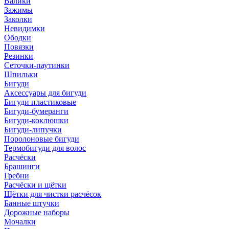
Валики
Зажимы
Заколки
Невидимки
Ободки
Повязки
Резинки
Сеточки-паутинки
Шпильки
Бигуди
Аксессуары для бигуди
Бигуди пластиковые
Бигуди-бумеранги
Бигуди-коклюшки
Бигуди-липучки
Поролоновые бигуди
Термобигуди для волос
Расчёски
Брашинги
Гребни
Расчёски и щётки
Щётки для чистки расчёсок
Банные штучки
Дорожные наборы
Мочалки