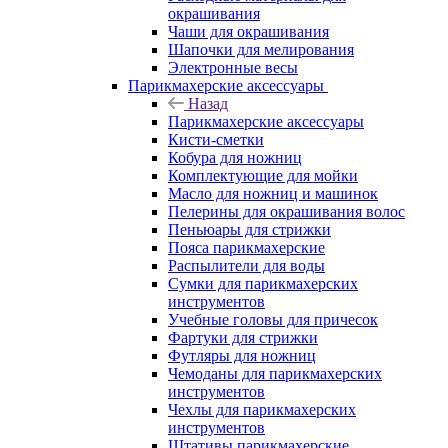
окрашивания
Чаши для окрашивания
Шапочки для мелирования
Электронные весы
Парикмахерские аксессуары
Назад
Парикмахерские аксессуары
Кисти-сметки
Кобура для ножниц
Комплектующие для мойки
Масло для ножниц и машинок
Пелерины для окрашивания волос
Пеньюары для стрижки
Пояса парикмахерские
Распылители для воды
Сумки для парикмахерских
инструментов
Учебные головы для причесок
Фартуки для стрижки
Футляры для ножниц
Чемоданы для парикмахерских
инструментов
Чехлы для парикмахерских
инструментов
Штативы парикмахерские