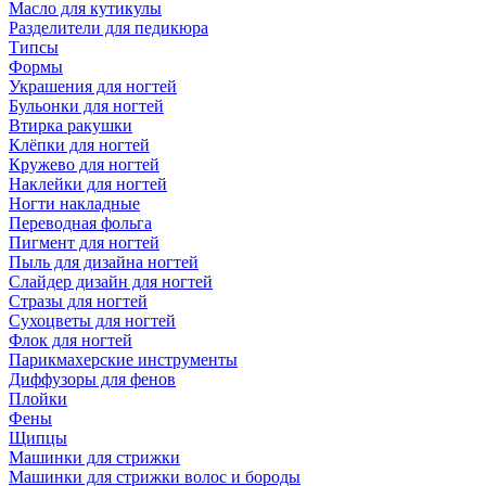
Масло для кутикулы
Разделители для педикюра
Типсы
Формы
Украшения для ногтей
Бульонки для ногтей
Втирка ракушки
Клёпки для ногтей
Кружево для ногтей
Наклейки для ногтей
Ногти накладные
Переводная фольга
Пигмент для ногтей
Пыль для дизайна ногтей
Слайдер дизайн для ногтей
Стразы для ногтей
Сухоцветы для ногтей
Флок для ногтей
Парикмахерские инструменты
Диффузоры для фенов
Плойки
Фены
Щипцы
Машинки для стрижки
Машинки для стрижки волос и бороды