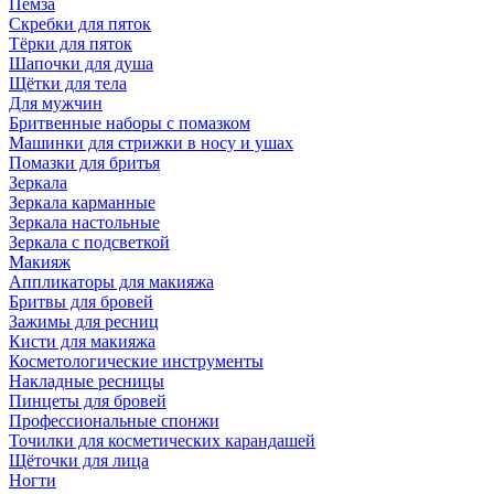
Пемза
Скребки для пяток
Тёрки для пяток
Шапочки для душа
Щётки для тела
Для мужчин
Бритвенные наборы с помазком
Машинки для стрижки в носу и ушах
Помазки для бритья
Зеркала
Зеркала карманные
Зеркала настольные
Зеркала с подсветкой
Макияж
Аппликаторы для макияжа
Бритвы для бровей
Зажимы для ресниц
Кисти для макияжа
Косметологические инструменты
Накладные ресницы
Пинцеты для бровей
Профессиональные спонжи
Точилки для косметических карандашей
Щёточки для лица
Ногти