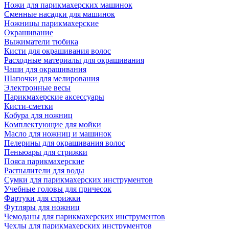
Ножи для парикмахерских машинок
Сменные насадки для машинок
Ножницы парикмахерские
Окрашивание
Выжиматели тюбика
Кисти для окрашивания волос
Расходные материалы для окрашивания
Чаши для окрашивания
Шапочки для мелирования
Электронные весы
Парикмахерские аксессуары
Кисти-сметки
Кобура для ножниц
Комплектующие для мойки
Масло для ножниц и машинок
Пелерины для окрашивания волос
Пеньюары для стрижки
Пояса парикмахерские
Распылители для воды
Сумки для парикмахерских инструментов
Учебные головы для причесок
Фартуки для стрижки
Футляры для ножниц
Чемоданы для парикмахерских инструментов
Чехлы для парикмахерских инструментов