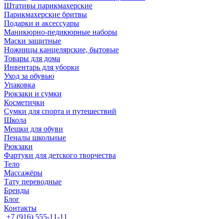
Штативы парикмахерские
Парикмахерские бритвы
Подарки и аксессуары
Маникюрно-педикюрные наборы
Маски защитные
Ножницы канцелярские, бытовые
Товары для дома
Инвентарь для уборки
Уход за обувью
Упаковка
Рюкзаки и сумки
Косметички
Сумки для спорта и путешествий
Школа
Мешки для обуви
Пеналы школьные
Рюкзаки
Фартуки для детского творчества
Тело
Массажёры
Тату переводные
Бренды
Блог
Контакты
+7 (916) 555-11-11