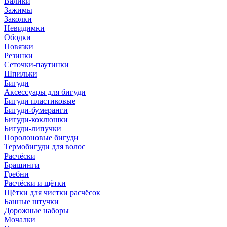
Валики
Зажимы
Заколки
Невидимки
Ободки
Повязки
Резинки
Сеточки-паутинки
Шпильки
Бигуди
Аксессуары для бигуди
Бигуди пластиковые
Бигуди-бумеранги
Бигуди-коклюшки
Бигуди-липучки
Поролоновые бигуди
Термобигуди для волос
Расчёски
Брашинги
Гребни
Расчёски и щётки
Щётки для чистки расчёсок
Банные штучки
Дорожные наборы
Мочалки