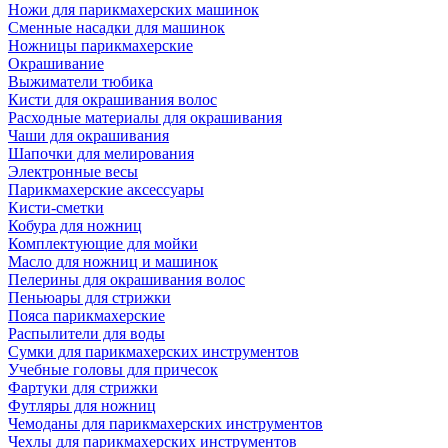
Ножи для парикмахерских машинок
Сменные насадки для машинок
Ножницы парикмахерские
Окрашивание
Выжиматели тюбика
Кисти для окрашивания волос
Расходные материалы для окрашивания
Чаши для окрашивания
Шапочки для мелирования
Электронные весы
Парикмахерские аксессуары
Кисти-сметки
Кобура для ножниц
Комплектующие для мойки
Масло для ножниц и машинок
Пелерины для окрашивания волос
Пеньюары для стрижки
Пояса парикмахерские
Распылители для воды
Сумки для парикмахерских инструментов
Учебные головы для причесок
Фартуки для стрижки
Футляры для ножниц
Чемоданы для парикмахерских инструментов
Чехлы для парикмахерских инструментов