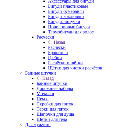
Аксессуары для бигуди
Бигуди пластиковые
Бигуди-бумеранги
Бигуди-коклюшки
Бигуди-липучки
Поролоновые бигуди
Термобигуди для волос
Расчёски
Назад
Расчёски
Брашинги
Гребни
Расчёски и щётки
Щётки для чистки расчёсок
Банные штучки
Назад
Банные штучки
Дорожные наборы
Мочалки
Пемза
Скребки для пяток
Тёрки для пяток
Шапочки для душа
Щётки для тела
Для мужчин