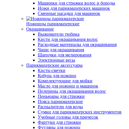
Машинки для стрижки волос и бороды
Ножи для парикмахерских машинок
Сменные насадки для машинок
Ножницы парикмахерские
Окрашивание
Выжиматели тюбика
Кисти для окрашивания волос
Расходные материалы для окрашивания
Чаши для окрашивания
Шапочки для мелирования
Электронные весы
Парикмахерские аксессуары
Кисти-сметки
Кобура для ножниц
Комплектующие для мойки
Масло для ножниц и машинок
Пелерины для окрашивания волос
Пеньюары для стрижки
Пояса парикмахерские
Распылители для воды
Сумки для парикмахерских инструментов
Учебные головы для причесок
Фартуки для стрижки
Футляры для ножниц