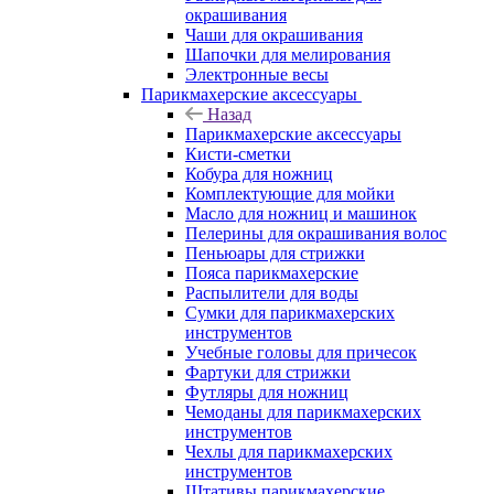
окрашивания
Чаши для окрашивания
Шапочки для мелирования
Электронные весы
Парикмахерские аксессуары
Назад
Парикмахерские аксессуары
Кисти-сметки
Кобура для ножниц
Комплектующие для мойки
Масло для ножниц и машинок
Пелерины для окрашивания волос
Пеньюары для стрижки
Пояса парикмахерские
Распылители для воды
Сумки для парикмахерских
инструментов
Учебные головы для причесок
Фартуки для стрижки
Футляры для ножниц
Чемоданы для парикмахерских
инструментов
Чехлы для парикмахерских
инструментов
Штативы парикмахерские