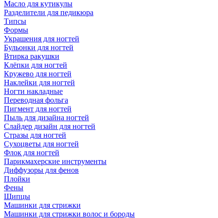
Масло для кутикулы
Разделители для педикюра
Типсы
Формы
Украшения для ногтей
Бульонки для ногтей
Втирка ракушки
Клёпки для ногтей
Кружево для ногтей
Наклейки для ногтей
Ногти накладные
Переводная фольга
Пигмент для ногтей
Пыль для дизайна ногтей
Слайдер дизайн для ногтей
Стразы для ногтей
Сухоцветы для ногтей
Флок для ногтей
Парикмахерские инструменты
Диффузоры для фенов
Плойки
Фены
Щипцы
Машинки для стрижки
Машинки для стрижки волос и бороды