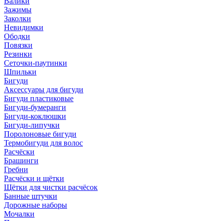
Валики
Зажимы
Заколки
Невидимки
Ободки
Повязки
Резинки
Сеточки-паутинки
Шпильки
Бигуди
Аксессуары для бигуди
Бигуди пластиковые
Бигуди-бумеранги
Бигуди-коклюшки
Бигуди-липучки
Поролоновые бигуди
Термобигуди для волос
Расчёски
Брашинги
Гребни
Расчёски и щётки
Щётки для чистки расчёсок
Банные штучки
Дорожные наборы
Мочалки