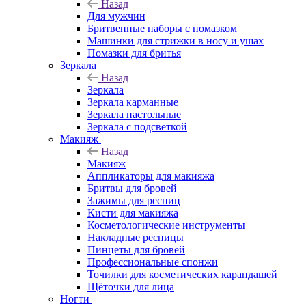
Назад
Для мужчин
Бритвенные наборы с помазком
Машинки для стрижки в носу и ушах
Помазки для бритья
Зеркала
Назад
Зеркала
Зеркала карманные
Зеркала настольные
Зеркала с подсветкой
Макияж
Назад
Макияж
Аппликаторы для макияжа
Бритвы для бровей
Зажимы для ресниц
Кисти для макияжа
Косметологические инструменты
Накладные ресницы
Пинцеты для бровей
Профессиональные спонжи
Точилки для косметических карандашей
Щёточки для лица
Ногти