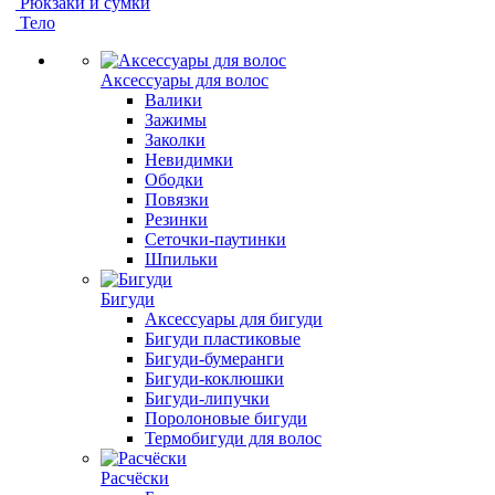
Рюкзаки и сумки
Тело
Аксессуары для волос
Валики
Зажимы
Заколки
Невидимки
Ободки
Повязки
Резинки
Сеточки-паутинки
Шпильки
Бигуди
Аксессуары для бигуди
Бигуди пластиковые
Бигуди-бумеранги
Бигуди-коклюшки
Бигуди-липучки
Поролоновые бигуди
Термобигуди для волос
Расчёски