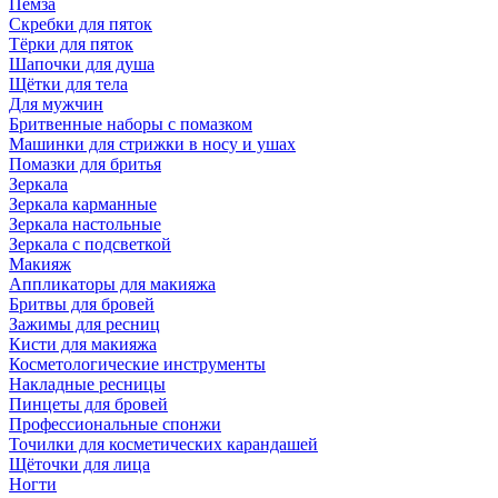
Пемза
Скребки для пяток
Тёрки для пяток
Шапочки для душа
Щётки для тела
Для мужчин
Бритвенные наборы с помазком
Машинки для стрижки в носу и ушах
Помазки для бритья
Зеркала
Зеркала карманные
Зеркала настольные
Зеркала с подсветкой
Макияж
Аппликаторы для макияжа
Бритвы для бровей
Зажимы для ресниц
Кисти для макияжа
Косметологические инструменты
Накладные ресницы
Пинцеты для бровей
Профессиональные спонжи
Точилки для косметических карандашей
Щёточки для лица
Ногти