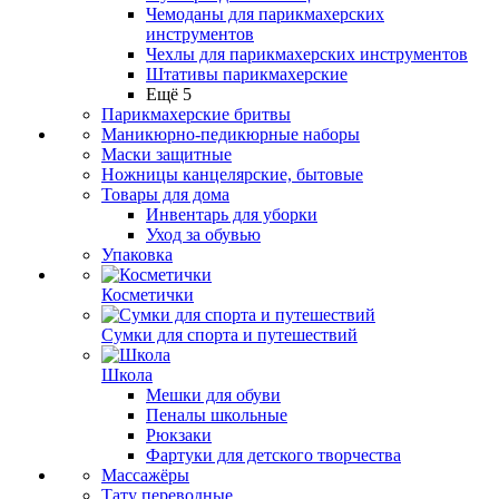
Чемоданы для парикмахерских
инструментов
Чехлы для парикмахерских инструментов
Штативы парикмахерские
Ещё 5
Парикмахерские бритвы
Маникюрно-педикюрные наборы
Маски защитные
Ножницы канцелярские, бытовые
Товары для дома
Инвентарь для уборки
Уход за обувью
Упаковка
Косметички
Сумки для спорта и путешествий
Школа
Мешки для обуви
Пеналы школьные
Рюкзаки
Фартуки для детского творчества
Массажёры
Тату переводные