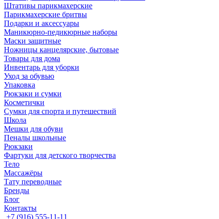
Штативы парикмахерские
Парикмахерские бритвы
Подарки и аксессуары
Маникюрно-педикюрные наборы
Маски защитные
Ножницы канцелярские, бытовые
Товары для дома
Инвентарь для уборки
Уход за обувью
Упаковка
Рюкзаки и сумки
Косметички
Сумки для спорта и путешествий
Школа
Мешки для обуви
Пеналы школьные
Рюкзаки
Фартуки для детского творчества
Тело
Массажёры
Тату переводные
Бренды
Блог
Контакты
+7 (916) 555-11-11