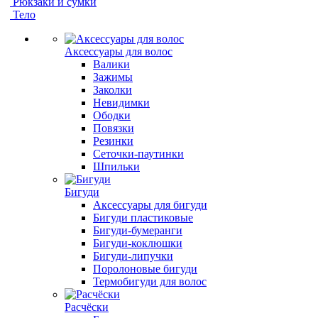
Рюкзаки и сумки
Тело
Аксессуары для волос
Валики
Зажимы
Заколки
Невидимки
Ободки
Повязки
Резинки
Сеточки-паутинки
Шпильки
Бигуди
Аксессуары для бигуди
Бигуди пластиковые
Бигуди-бумеранги
Бигуди-коклюшки
Бигуди-липучки
Поролоновые бигуди
Термобигуди для волос
Расчёски