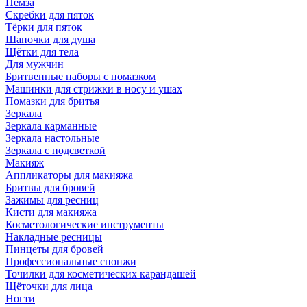
Пемза
Скребки для пяток
Тёрки для пяток
Шапочки для душа
Щётки для тела
Для мужчин
Бритвенные наборы с помазком
Машинки для стрижки в носу и ушах
Помазки для бритья
Зеркала
Зеркала карманные
Зеркала настольные
Зеркала с подсветкой
Макияж
Аппликаторы для макияжа
Бритвы для бровей
Зажимы для ресниц
Кисти для макияжа
Косметологические инструменты
Накладные ресницы
Пинцеты для бровей
Профессиональные спонжи
Точилки для косметических карандашей
Щёточки для лица
Ногти