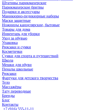
Штативы парикмахерские
Парикмахерские бритвы
Подарки и аксессуары
Маникюрно-педикюрные наборы
Маски защитные
Ножницы канцелярские, бытовые
Товары для дома
Инвентарь для уборки
Уход за обувью
Упаковка
Рюкзаки и сумки
Косметички
Сумки для спорта и путешествий
Школа
Мешки для обуви
Пеналы школьные
Рюкзаки
Фартуки для детского творчества
Тело
Массажёры
Тату переводные
Бренды
Блог
Контакты
+7 (916) 555-11-11