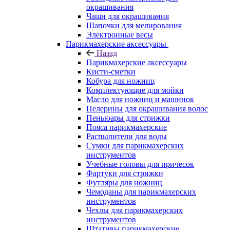
окрашивания
Чаши для окрашивания
Шапочки для мелирования
Электронные весы
Парикмахерские аксессуары
Назад
Парикмахерские аксессуары
Кисти-сметки
Кобура для ножниц
Комплектующие для мойки
Масло для ножниц и машинок
Пелерины для окрашивания волос
Пеньюары для стрижки
Пояса парикмахерские
Распылители для воды
Сумки для парикмахерских
инструментов
Учебные головы для причесок
Фартуки для стрижки
Футляры для ножниц
Чемоданы для парикмахерских
инструментов
Чехлы для парикмахерских
инструментов
Штативы парикмахерские