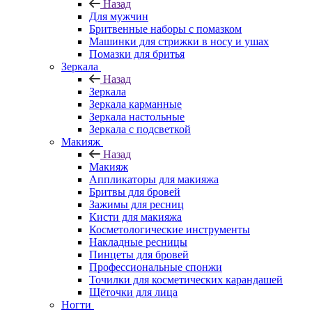
Назад
Для мужчин
Бритвенные наборы с помазком
Машинки для стрижки в носу и ушах
Помазки для бритья
Зеркала
Назад
Зеркала
Зеркала карманные
Зеркала настольные
Зеркала с подсветкой
Макияж
Назад
Макияж
Аппликаторы для макияжа
Бритвы для бровей
Зажимы для ресниц
Кисти для макияжа
Косметологические инструменты
Накладные ресницы
Пинцеты для бровей
Профессиональные спонжи
Точилки для косметических карандашей
Щёточки для лица
Ногти