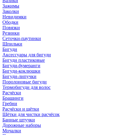
Валики
Зажимы
Заколки
Невидимки
Ободки
Повязки
Резинки
Сеточки-паутинки
Шпильки
Бигуди
Аксессуары для бигуди
Бигуди пластиковые
Бигуди-бумеранги
Бигуди-коклюшки
Бигуди-липучки
Поролоновые бигуди
Термобигуди для волос
Расчёски
Брашинги
Гребни
Расчёски и щётки
Щётки для чистки расчёсок
Банные штучки
Дорожные наборы
Мочалки