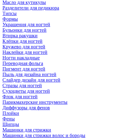
Масло для кутикулы
Разделители для педикюра
Типсы
Формы
Украшения для ногтей
Бульонки для ногтей
Втирка ракушки
Клёпки для ногтей
Кружево для ногтей
Наклейки для ногтей
Ногти накладные
Переводная фольга
Пигмент для ногтей
Пыль для дизайна ногтей
Слайдер дизайн для ногтей
Стразы для ногтей
Сухоцветы для ногтей
Флок для ногтей
Парикмахерские инструменты
Диффузоры для фенов
Плойки
Фены
Щипцы
Машинки для стрижки
Машинки для стрижки волос и бороды