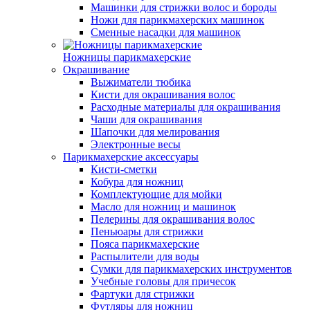
Машинки для стрижки волос и бороды
Ножи для парикмахерских машинок
Сменные насадки для машинок
Ножницы парикмахерские
Окрашивание
Выжиматели тюбика
Кисти для окрашивания волос
Расходные материалы для окрашивания
Чаши для окрашивания
Шапочки для мелирования
Электронные весы
Парикмахерские аксессуары
Кисти-сметки
Кобура для ножниц
Комплектующие для мойки
Масло для ножниц и машинок
Пелерины для окрашивания волос
Пеньюары для стрижки
Пояса парикмахерские
Распылители для воды
Сумки для парикмахерских инструментов
Учебные головы для причесок
Фартуки для стрижки
Футляры для ножниц