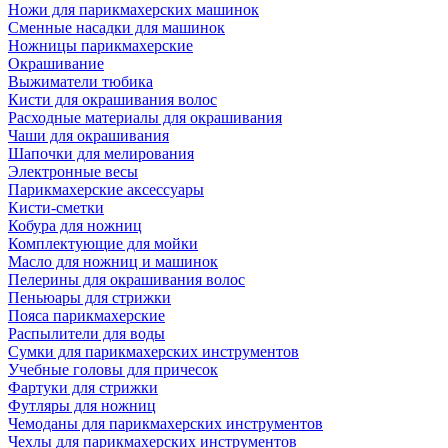
Ножи для парикмахерских машинок
Сменные насадки для машинок
Ножницы парикмахерские
Окрашивание
Выжиматели тюбика
Кисти для окрашивания волос
Расходные материалы для окрашивания
Чаши для окрашивания
Шапочки для мелирования
Электронные весы
Парикмахерские аксессуары
Кисти-сметки
Кобура для ножниц
Комплектующие для мойки
Масло для ножниц и машинок
Пелерины для окрашивания волос
Пеньюары для стрижки
Пояса парикмахерские
Распылители для воды
Сумки для парикмахерских инструментов
Учебные головы для причесок
Фартуки для стрижки
Футляры для ножниц
Чемоданы для парикмахерских инструментов
Чехлы для парикмахерских инструментов