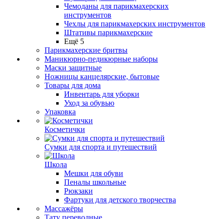
Чемоданы для парикмахерских
инструментов
Чехлы для парикмахерских инструментов
Штативы парикмахерские
Ещё 5
Парикмахерские бритвы
Маникюрно-педикюрные наборы
Маски защитные
Ножницы канцелярские, бытовые
Товары для дома
Инвентарь для уборки
Уход за обувью
Упаковка
Косметички
Сумки для спорта и путешествий
Школа
Мешки для обуви
Пеналы школьные
Рюкзаки
Фартуки для детского творчества
Массажёры
Тату переводные