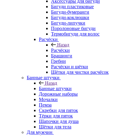
Аксессуары для бигуди
Бигуди пластиковые
Бигуди-бумеранги
Бигуди-коклюшки
Бигуди-липучки
Поролоновые бигуди
Термобигуди для волос
Расчёски
Назад
Расчёски
Брашинги
Гребни
Расчёски и щётки
Щётки для чистки расчёсок
Банные штучки
Назад
Банные штучки
Дорожные наборы
Мочалки
Пемза
Скребки для пяток
Тёрки для пяток
Шапочки для душа
Щётки для тела
Для мужчин