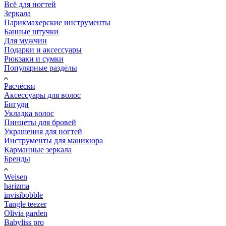
Всё для ногтей
Зеркала
Парикмахерские инструменты
Банные штучки
Для мужчин
Подарки и аксессуары
Рюкзаки и сумки
Популярные разделы
Расчёски
Аксессуары для волос
Бигуди
Укладка волос
Пинцеты для бровей
Украшения для ногтей
Инструменты для маникюра
Карманные зеркала
Бренды
Weisen
harizma
invisibobble
Tangle teezer
Olivia garden
Babyliss pro