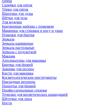
Пемза
Скребки для пяток
Тёрки для пяток
Шапочки для душа
Щётки для тела
Для мужчин
Бритвенные наборы с помазком
Машинки для стрижки в носу и ушах
Помазки для бритья
Зеркала
Зеркала карманные
Зеркала настольные
Зеркала с подсветкой
Макияж
Аппликаторы для макияжа
Бритвы для бровей
Зажимы для ресниц
Кисти для макияжа
Косметологические инструменты
Накладные ресницы
Пинцеты для бровей
Профессиональные спонжи
Точилки для косметических карандашей
Щёточки для лица
Ногти