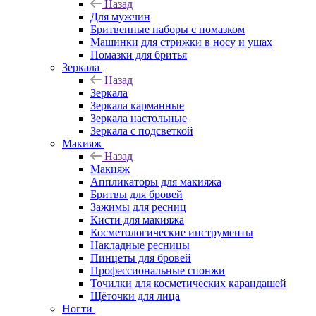
Назад
Для мужчин
Бритвенные наборы с помазком
Машинки для стрижки в носу и ушах
Помазки для бритья
Зеркала
Назад
Зеркала
Зеркала карманные
Зеркала настольные
Зеркала с подсветкой
Макияж
Назад
Макияж
Аппликаторы для макияжа
Бритвы для бровей
Зажимы для ресниц
Кисти для макияжа
Косметологические инструменты
Накладные ресницы
Пинцеты для бровей
Профессиональные спонжи
Точилки для косметических карандашей
Щёточки для лица
Ногти