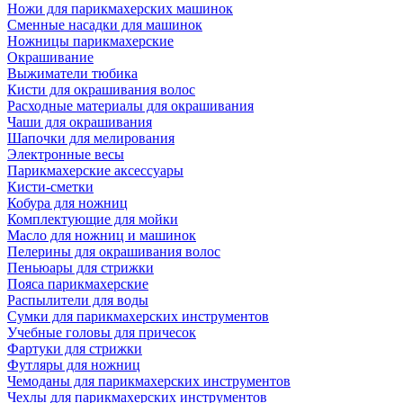
Ножи для парикмахерских машинок
Сменные насадки для машинок
Ножницы парикмахерские
Окрашивание
Выжиматели тюбика
Кисти для окрашивания волос
Расходные материалы для окрашивания
Чаши для окрашивания
Шапочки для мелирования
Электронные весы
Парикмахерские аксессуары
Кисти-сметки
Кобура для ножниц
Комплектующие для мойки
Масло для ножниц и машинок
Пелерины для окрашивания волос
Пеньюары для стрижки
Пояса парикмахерские
Распылители для воды
Сумки для парикмахерских инструментов
Учебные головы для причесок
Фартуки для стрижки
Футляры для ножниц
Чемоданы для парикмахерских инструментов
Чехлы для парикмахерских инструментов