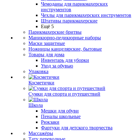
Чемоданы для парикмахерских
инструментов
Чехлы для парикмахерских инструментов
Штативы парикмахерские
Ещё 5
Парикмахерские бритвы
Маникюрно-педикюрные наборы
Маски защитные
Ножницы канцелярские, бытовые
Товары для дома
Инвентарь для уборки
Уход за обувью
Упаковка
Косметички
Сумки для спорта и путешествий
Школа
Мешки для обуви
Пеналы школьные
Рюкзаки
Фартуки для детского творчества
Массажёры
Тату переводные