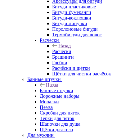
Аксессуары для бигуди
Бигуди пластиковые
Бигуди-бумеранги
Бигуди-коклюшки
Бигуди-липучки
Поролоновые бигуди
Термобигуди для волос
Расчёски
Назад
Расчёски
Брашинги
Гребни
Расчёски и щётки
Щётки для чистки расчёсок
Банные штучки
Назад
Банные штучки
Дорожные наборы
Мочалки
Пемза
Скребки для пяток
Тёрки для пяток
Шапочки для душа
Щётки для тела
Для мужчин