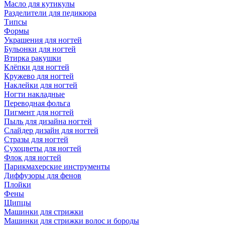
Масло для кутикулы
Разделители для педикюра
Типсы
Формы
Украшения для ногтей
Бульонки для ногтей
Втирка ракушки
Клёпки для ногтей
Кружево для ногтей
Наклейки для ногтей
Ногти накладные
Переводная фольга
Пигмент для ногтей
Пыль для дизайна ногтей
Слайдер дизайн для ногтей
Стразы для ногтей
Сухоцветы для ногтей
Флок для ногтей
Парикмахерские инструменты
Диффузоры для фенов
Плойки
Фены
Щипцы
Машинки для стрижки
Машинки для стрижки волос и бороды