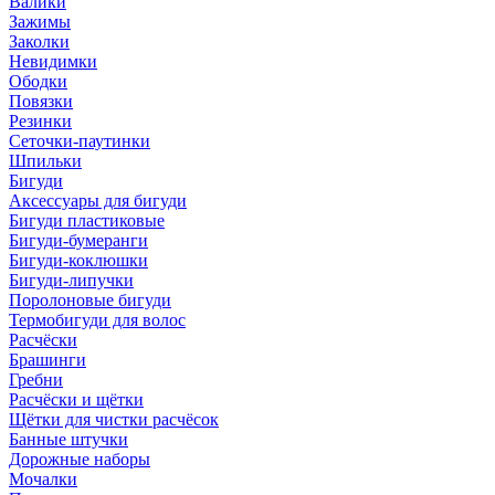
Валики
Зажимы
Заколки
Невидимки
Ободки
Повязки
Резинки
Сеточки-паутинки
Шпильки
Бигуди
Аксессуары для бигуди
Бигуди пластиковые
Бигуди-бумеранги
Бигуди-коклюшки
Бигуди-липучки
Поролоновые бигуди
Термобигуди для волос
Расчёски
Брашинги
Гребни
Расчёски и щётки
Щётки для чистки расчёсок
Банные штучки
Дорожные наборы
Мочалки