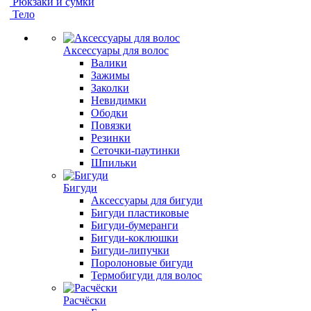
Рюкзаки и сумки
Тело
Аксессуары для волос
Валики
Зажимы
Заколки
Невидимки
Ободки
Повязки
Резинки
Сеточки-паутинки
Шпильки
Бигуди
Аксессуары для бигуди
Бигуди пластиковые
Бигуди-бумеранги
Бигуди-коклюшки
Бигуди-липучки
Поролоновые бигуди
Термобигуди для волос
Расчёски