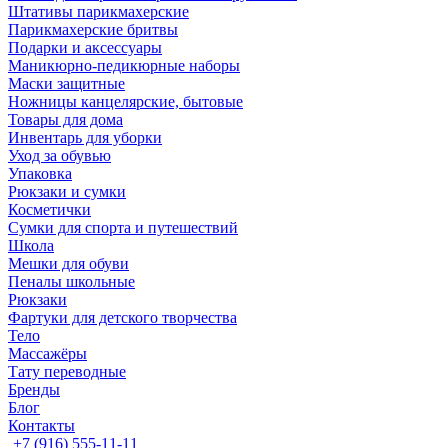
Штативы парикмахерские
Парикмахерские бритвы
Подарки и аксессуары
Маникюрно-педикюрные наборы
Маски защитные
Ножницы канцелярские, бытовые
Товары для дома
Инвентарь для уборки
Уход за обувью
Упаковка
Рюкзаки и сумки
Косметички
Сумки для спорта и путешествий
Школа
Мешки для обуви
Пеналы школьные
Рюкзаки
Фартуки для детского творчества
Тело
Массажёры
Тату переводные
Бренды
Блог
Контакты
+7 (916) 555-11-11