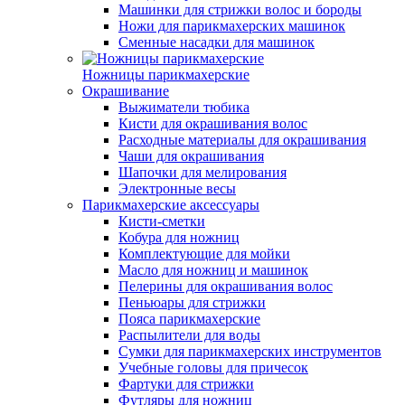
Машинки для стрижки волос и бороды
Ножи для парикмахерских машинок
Сменные насадки для машинок
Ножницы парикмахерские
Окрашивание
Выжиматели тюбика
Кисти для окрашивания волос
Расходные материалы для окрашивания
Чаши для окрашивания
Шапочки для мелирования
Электронные весы
Парикмахерские аксессуары
Кисти-сметки
Кобура для ножниц
Комплектующие для мойки
Масло для ножниц и машинок
Пелерины для окрашивания волос
Пеньюары для стрижки
Пояса парикмахерские
Распылители для воды
Сумки для парикмахерских инструментов
Учебные головы для причесок
Фартуки для стрижки
Футляры для ножниц