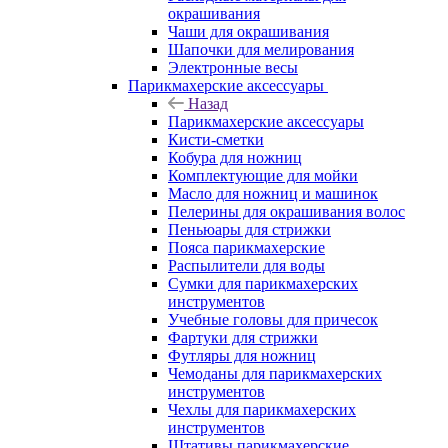
окрашивания
Чаши для окрашивания
Шапочки для мелирования
Электронные весы
Парикмахерские аксессуары
Назад
Парикмахерские аксессуары
Кисти-сметки
Кобура для ножниц
Комплектующие для мойки
Масло для ножниц и машинок
Пелерины для окрашивания волос
Пеньюары для стрижки
Пояса парикмахерские
Распылители для воды
Сумки для парикмахерских
инструментов
Учебные головы для причесок
Фартуки для стрижки
Футляры для ножниц
Чемоданы для парикмахерских
инструментов
Чехлы для парикмахерских
инструментов
Штативы парикмахерские