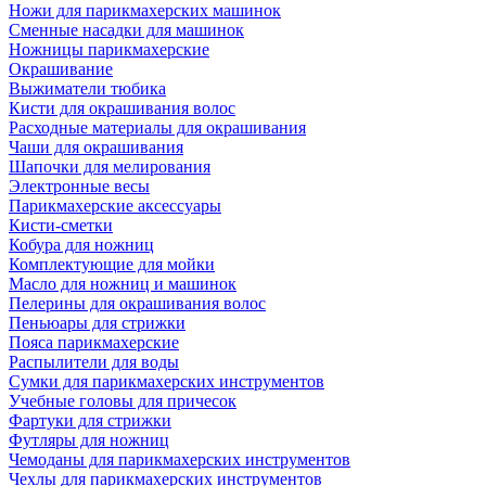
Ножи для парикмахерских машинок
Сменные насадки для машинок
Ножницы парикмахерские
Окрашивание
Выжиматели тюбика
Кисти для окрашивания волос
Расходные материалы для окрашивания
Чаши для окрашивания
Шапочки для мелирования
Электронные весы
Парикмахерские аксессуары
Кисти-сметки
Кобура для ножниц
Комплектующие для мойки
Масло для ножниц и машинок
Пелерины для окрашивания волос
Пеньюары для стрижки
Пояса парикмахерские
Распылители для воды
Сумки для парикмахерских инструментов
Учебные головы для причесок
Фартуки для стрижки
Футляры для ножниц
Чемоданы для парикмахерских инструментов
Чехлы для парикмахерских инструментов