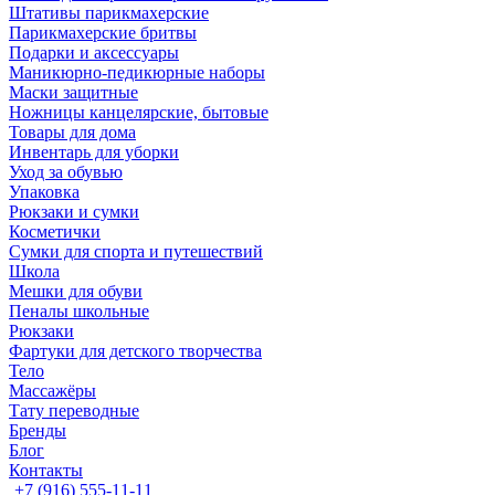
Штативы парикмахерские
Парикмахерские бритвы
Подарки и аксессуары
Маникюрно-педикюрные наборы
Маски защитные
Ножницы канцелярские, бытовые
Товары для дома
Инвентарь для уборки
Уход за обувью
Упаковка
Рюкзаки и сумки
Косметички
Сумки для спорта и путешествий
Школа
Мешки для обуви
Пеналы школьные
Рюкзаки
Фартуки для детского творчества
Тело
Массажёры
Тату переводные
Бренды
Блог
Контакты
+7 (916) 555-11-11