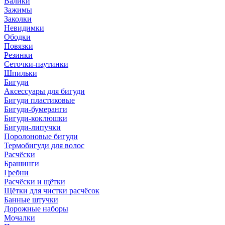
Валики
Зажимы
Заколки
Невидимки
Ободки
Повязки
Резинки
Сеточки-паутинки
Шпильки
Бигуди
Аксессуары для бигуди
Бигуди пластиковые
Бигуди-бумеранги
Бигуди-коклюшки
Бигуди-липучки
Поролоновые бигуди
Термобигуди для волос
Расчёски
Брашинги
Гребни
Расчёски и щётки
Щётки для чистки расчёсок
Банные штучки
Дорожные наборы
Мочалки