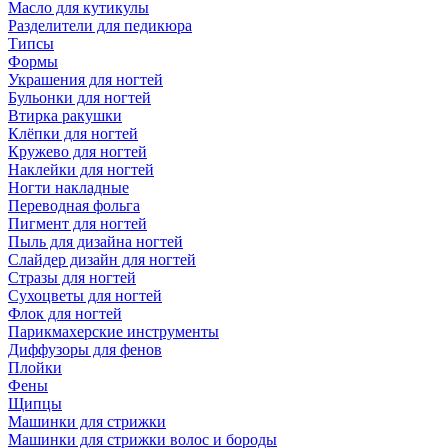
Масло для кутикулы
Разделители для педикюра
Типсы
Формы
Украшения для ногтей
Бульонки для ногтей
Втирка ракушки
Клёпки для ногтей
Кружево для ногтей
Наклейки для ногтей
Ногти накладные
Переводная фольга
Пигмент для ногтей
Пыль для дизайна ногтей
Слайдер дизайн для ногтей
Стразы для ногтей
Сухоцветы для ногтей
Флок для ногтей
Парикмахерские инструменты
Диффузоры для фенов
Плойки
Фены
Щипцы
Машинки для стрижки
Машинки для стрижки волос и бороды