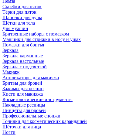
Пемза
Скребки для пяток
Тёрки для пяток
Шапочки для душа
Щётки для тела
Для мужчин
Бритвенные наборы с помазком
Машинки для стрижки в носу и ушах
Помазки для бритья
Зеркала
Зеркала карманные
Зеркала настольные
Зеркала с подсветкой
Макияж
Аппликаторы для макияжа
Бритвы для бровей
Зажимы для ресниц
Кисти для макияжа
Косметологические инструменты
Накладные ресницы
Пинцеты для бровей
Профессиональные спонжи
Точилки для косметических карандашей
Щёточки для лица
Ногти