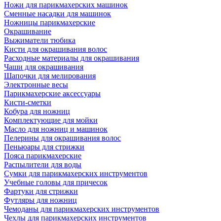
Ножи для парикмахерских машинок
Сменные насадки для машинок
Ножницы парикмахерские
Окрашивание
Выжиматели тюбика
Кисти для окрашивания волос
Расходные материалы для окрашивания
Чаши для окрашивания
Шапочки для мелирования
Электронные весы
Парикмахерские аксессуары
Кисти-сметки
Кобура для ножниц
Комплектующие для мойки
Масло для ножниц и машинок
Пелерины для окрашивания волос
Пеньюары для стрижки
Пояса парикмахерские
Распылители для воды
Сумки для парикмахерских инструментов
Учебные головы для причесок
Фартуки для стрижки
Футляры для ножниц
Чемоданы для парикмахерских инструментов
Чехлы для парикмахерских инструментов