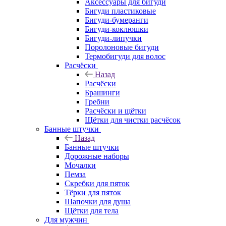
Аксессуары для бигуди
Бигуди пластиковые
Бигуди-бумеранги
Бигуди-коклюшки
Бигуди-липучки
Поролоновые бигуди
Термобигуди для волос
Расчёски
Назад
Расчёски
Брашинги
Гребни
Расчёски и щётки
Щётки для чистки расчёсок
Банные штучки
Назад
Банные штучки
Дорожные наборы
Мочалки
Пемза
Скребки для пяток
Тёрки для пяток
Шапочки для душа
Щётки для тела
Для мужчин