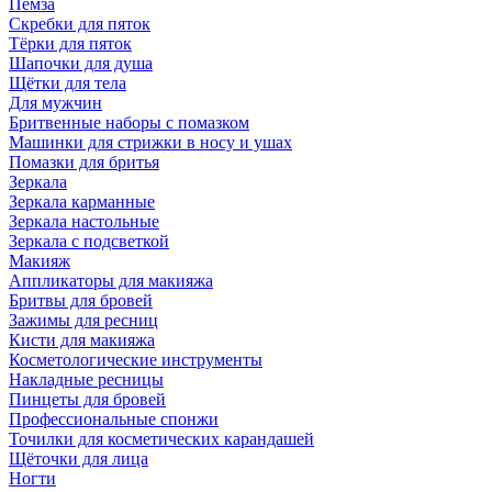
Пемза
Скребки для пяток
Тёрки для пяток
Шапочки для душа
Щётки для тела
Для мужчин
Бритвенные наборы с помазком
Машинки для стрижки в носу и ушах
Помазки для бритья
Зеркала
Зеркала карманные
Зеркала настольные
Зеркала с подсветкой
Макияж
Аппликаторы для макияжа
Бритвы для бровей
Зажимы для ресниц
Кисти для макияжа
Косметологические инструменты
Накладные ресницы
Пинцеты для бровей
Профессиональные спонжи
Точилки для косметических карандашей
Щёточки для лица
Ногти