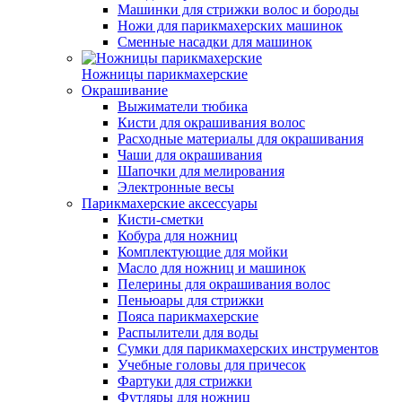
Машинки для стрижки волос и бороды
Ножи для парикмахерских машинок
Сменные насадки для машинок
Ножницы парикмахерские
Окрашивание
Выжиматели тюбика
Кисти для окрашивания волос
Расходные материалы для окрашивания
Чаши для окрашивания
Шапочки для мелирования
Электронные весы
Парикмахерские аксессуары
Кисти-сметки
Кобура для ножниц
Комплектующие для мойки
Масло для ножниц и машинок
Пелерины для окрашивания волос
Пеньюары для стрижки
Пояса парикмахерские
Распылители для воды
Сумки для парикмахерских инструментов
Учебные головы для причесок
Фартуки для стрижки
Футляры для ножниц