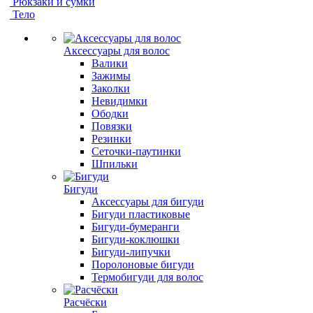
Рюкзаки и сумки
Тело
Аксессуары для волос
Валики
Зажимы
Заколки
Невидимки
Ободки
Повязки
Резинки
Сеточки-паутинки
Шпильки
Бигуди
Аксессуары для бигуди
Бигуди пластиковые
Бигуди-бумеранги
Бигуди-коклюшки
Бигуди-липучки
Поролоновые бигуди
Термобигуди для волос
Расчёски