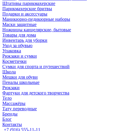
Штативы парикмахерские
Парикмахерские бритвы
Подарки и аксессуары
Маникюрно-педикюрные наборы
Маски защитные
Ножницы канцелярские, бытовые
Товары для дома
Инвентарь для уборки
Уход за обувью
Упаковка
Рюкзаки и сумки
Косметички
Сумки для спорта и путешествий
Школа
Мешки для обуви
Пеналы школьные
Рюкзаки
Фартуки для детского творчества
Тело
Массажёры
Тату переводные
Бренды
Блог
Контакты
+7 (916) 555-11-11