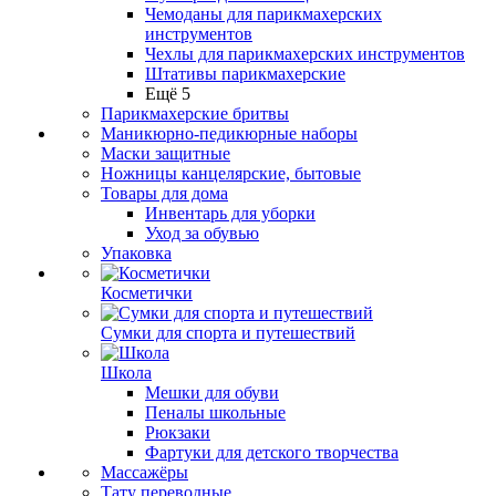
Чемоданы для парикмахерских
инструментов
Чехлы для парикмахерских инструментов
Штативы парикмахерские
Ещё 5
Парикмахерские бритвы
Маникюрно-педикюрные наборы
Маски защитные
Ножницы канцелярские, бытовые
Товары для дома
Инвентарь для уборки
Уход за обувью
Упаковка
Косметички
Сумки для спорта и путешествий
Школа
Мешки для обуви
Пеналы школьные
Рюкзаки
Фартуки для детского творчества
Массажёры
Тату переводные