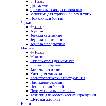
Назад
Для мужчин
Бритвенные наборы с помазком
Машинки для стрижки в носу и ушах
Помазки для бритья
Зеркала
Назад
Зеркала
Зеркала карманные
Зеркала настольные
Зеркала с подсветкой
Макияж
Назад
Макияж
Аппликаторы для макияжа
Бритвы для бровей
Зажимы для ресниц
Кисти для макияжа
Косметологические инструменты
Накладные ресницы
Пинцеты для бровей
Профессиональные спонжи
Точилки для косметических карандашей
Щёточки для лица
Ногти