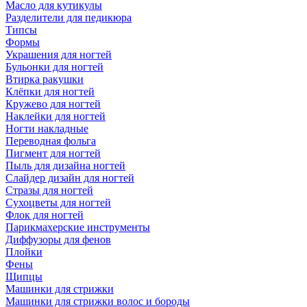
Масло для кутикулы
Разделители для педикюра
Типсы
Формы
Украшения для ногтей
Бульонки для ногтей
Втирка ракушки
Клёпки для ногтей
Кружево для ногтей
Наклейки для ногтей
Ногти накладные
Переводная фольга
Пигмент для ногтей
Пыль для дизайна ногтей
Слайдер дизайн для ногтей
Стразы для ногтей
Сухоцветы для ногтей
Флок для ногтей
Парикмахерские инструменты
Диффузоры для фенов
Плойки
Фены
Щипцы
Машинки для стрижки
Машинки для стрижки волос и бороды