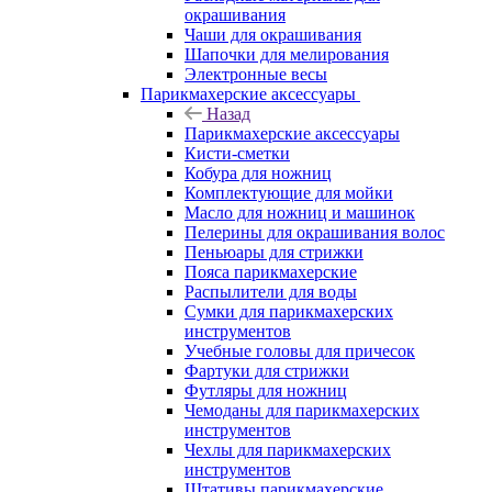
окрашивания
Чаши для окрашивания
Шапочки для мелирования
Электронные весы
Парикмахерские аксессуары
Назад
Парикмахерские аксессуары
Кисти-сметки
Кобура для ножниц
Комплектующие для мойки
Масло для ножниц и машинок
Пелерины для окрашивания волос
Пеньюары для стрижки
Пояса парикмахерские
Распылители для воды
Сумки для парикмахерских
инструментов
Учебные головы для причесок
Фартуки для стрижки
Футляры для ножниц
Чемоданы для парикмахерских
инструментов
Чехлы для парикмахерских
инструментов
Штативы парикмахерские