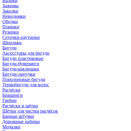
Валики
Зажимы
Заколки
Невидимки
Ободки
Повязки
Резинки
Сеточки-паутинки
Шпильки
Бигуди
Аксессуары для бигуди
Бигуди пластиковые
Бигуди-бумеранги
Бигуди-коклюшки
Бигуди-липучки
Поролоновые бигуди
Термобигуди для волос
Расчёски
Брашинги
Гребни
Расчёски и щётки
Щётки для чистки расчёсок
Банные штучки
Дорожные наборы
Мочалки