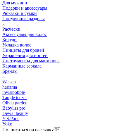
Для мужчин
Подарки и аксессуары
Рюкзаки и сумки
Популярные разделы
Расчёски
Аксессуары для волос
Бигуди
Укладка волос
Пинцеты для бровей
Украшения для ногтей
Инструменты для маникюра
Карманные зеркала
Бренды
Weisen
harizma
invisibobble
Tangle teezer
Olivia garden
Babyliss pro
Dewal beauty
Y.S.Park
Yoko
Подписаться на рассылку