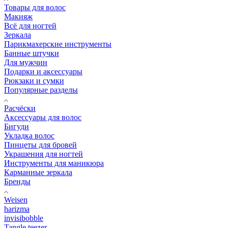
Товары для волос
Макияж
Всё для ногтей
Зеркала
Парикмахерские инструменты
Банные штучки
Для мужчин
Подарки и аксессуары
Рюкзаки и сумки
Популярные разделы
Расчёски
Аксессуары для волос
Бигуди
Укладка волос
Пинцеты для бровей
Украшения для ногтей
Инструменты для маникюра
Карманные зеркала
Бренды
Weisen
harizma
invisibobble
Tangle teezer