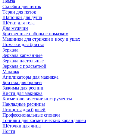
Пемза
Скребки для пяток
Тёрки для пяток
Шапочки для душа
Щётки для тела
Для мужчин
Бритвенные наборы с помазком
Машинки для стрижки в носу и ушах
Помазки для бритья
Зеркала
Зеркала карманные
Зеркала настольные
Зеркала с подсветкой
Макияж
Аппликаторы для макияжа
Бритвы для бровей
Зажимы для ресниц
Кисти для макияжа
Косметологические инструменты
Накладные ресницы
Пинцеты для бровей
Профессиональные спонжи
Точилки для косметических карандашей
Щёточки для лица
Ногти