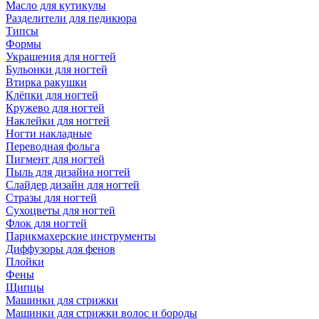
Масло для кутикулы
Разделители для педикюра
Типсы
Формы
Украшения для ногтей
Бульонки для ногтей
Втирка ракушки
Клёпки для ногтей
Кружево для ногтей
Наклейки для ногтей
Ногти накладные
Переводная фольга
Пигмент для ногтей
Пыль для дизайна ногтей
Слайдер дизайн для ногтей
Стразы для ногтей
Сухоцветы для ногтей
Флок для ногтей
Парикмахерские инструменты
Диффузоры для фенов
Плойки
Фены
Щипцы
Машинки для стрижки
Машинки для стрижки волос и бороды