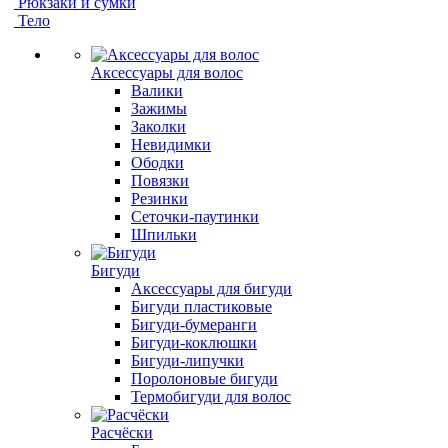
Рюкзаки и сумки
Тело
Аксессуары для волос
Валики
Зажимы
Заколки
Невидимки
Ободки
Повязки
Резинки
Сеточки-паутинки
Шпильки
Бигуди
Аксессуары для бигуди
Бигуди пластиковые
Бигуди-бумеранги
Бигуди-коклюшки
Бигуди-липучки
Поролоновые бигуди
Термобигуди для волос
Расчёски