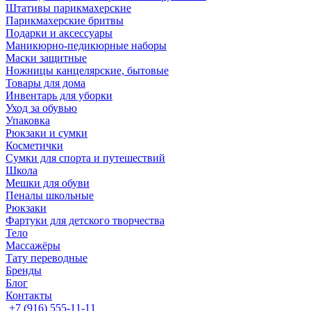
Штативы парикмахерские
Парикмахерские бритвы
Подарки и аксессуары
Маникюрно-педикюрные наборы
Маски защитные
Ножницы канцелярские, бытовые
Товары для дома
Инвентарь для уборки
Уход за обувью
Упаковка
Рюкзаки и сумки
Косметички
Сумки для спорта и путешествий
Школа
Мешки для обуви
Пеналы школьные
Рюкзаки
Фартуки для детского творчества
Тело
Массажёры
Тату переводные
Бренды
Блог
Контакты
+7 (916) 555-11-11