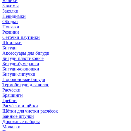
Валики
Зажимы
Заколки
Невидимки
Ободки
Повязки
Резинки
Сеточки-паутинки
Шпильки
Бигуди
Аксессуары для бигуди
Бигуди пластиковые
Бигуди-бумеранги
Бигуди-коклюшки
Бигуди-липучки
Поролоновые бигуди
Термобигуди для волос
Расчёски
Брашинги
Гребни
Расчёски и щётки
Щётки для чистки расчёсок
Банные штучки
Дорожные наборы
Мочалки