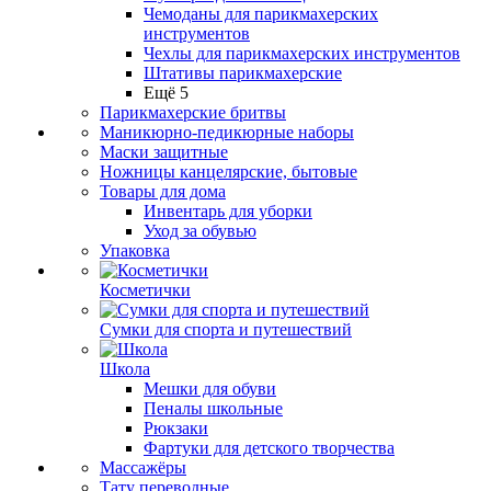
Чемоданы для парикмахерских
инструментов
Чехлы для парикмахерских инструментов
Штативы парикмахерские
Ещё 5
Парикмахерские бритвы
Маникюрно-педикюрные наборы
Маски защитные
Ножницы канцелярские, бытовые
Товары для дома
Инвентарь для уборки
Уход за обувью
Упаковка
Косметички
Сумки для спорта и путешествий
Школа
Мешки для обуви
Пеналы школьные
Рюкзаки
Фартуки для детского творчества
Массажёры
Тату переводные