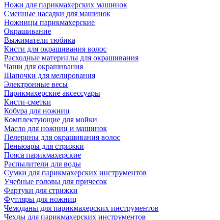
Ножи для парикмахерских машинок
Сменные насадки для машинок
Ножницы парикмахерские
Окрашивание
Выжиматели тюбика
Кисти для окрашивания волос
Расходные материалы для окрашивания
Чаши для окрашивания
Шапочки для мелирования
Электронные весы
Парикмахерские аксессуары
Кисти-сметки
Кобура для ножниц
Комплектующие для мойки
Масло для ножниц и машинок
Пелерины для окрашивания волос
Пеньюары для стрижки
Пояса парикмахерские
Распылители для воды
Сумки для парикмахерских инструментов
Учебные головы для причесок
Фартуки для стрижки
Футляры для ножниц
Чемоданы для парикмахерских инструментов
Чехлы для парикмахерских инструментов