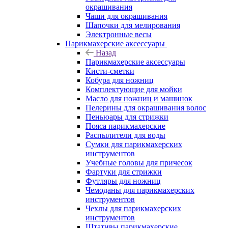
окрашивания
Чаши для окрашивания
Шапочки для мелирования
Электронные весы
Парикмахерские аксессуары
Назад
Парикмахерские аксессуары
Кисти-сметки
Кобура для ножниц
Комплектующие для мойки
Масло для ножниц и машинок
Пелерины для окрашивания волос
Пеньюары для стрижки
Пояса парикмахерские
Распылители для воды
Сумки для парикмахерских
инструментов
Учебные головы для причесок
Фартуки для стрижки
Футляры для ножниц
Чемоданы для парикмахерских
инструментов
Чехлы для парикмахерских
инструментов
Штативы парикмахерские