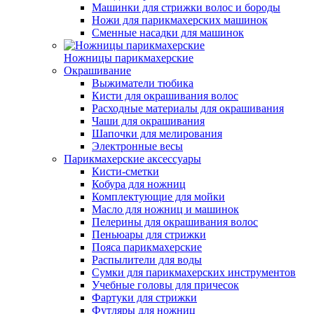
Машинки для стрижки волос и бороды
Ножи для парикмахерских машинок
Сменные насадки для машинок
Ножницы парикмахерские
Окрашивание
Выжиматели тюбика
Кисти для окрашивания волос
Расходные материалы для окрашивания
Чаши для окрашивания
Шапочки для мелирования
Электронные весы
Парикмахерские аксессуары
Кисти-сметки
Кобура для ножниц
Комплектующие для мойки
Масло для ножниц и машинок
Пелерины для окрашивания волос
Пеньюары для стрижки
Пояса парикмахерские
Распылители для воды
Сумки для парикмахерских инструментов
Учебные головы для причесок
Фартуки для стрижки
Футляры для ножниц