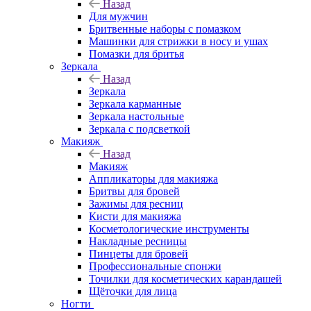
Назад
Для мужчин
Бритвенные наборы с помазком
Машинки для стрижки в носу и ушах
Помазки для бритья
Зеркала
Назад
Зеркала
Зеркала карманные
Зеркала настольные
Зеркала с подсветкой
Макияж
Назад
Макияж
Аппликаторы для макияжа
Бритвы для бровей
Зажимы для ресниц
Кисти для макияжа
Косметологические инструменты
Накладные ресницы
Пинцеты для бровей
Профессиональные спонжи
Точилки для косметических карандашей
Щёточки для лица
Ногти