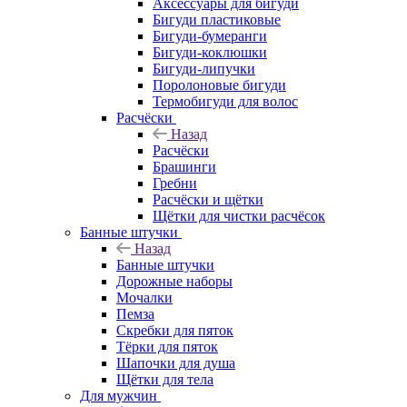
Аксессуары для бигуди
Бигуди пластиковые
Бигуди-бумеранги
Бигуди-коклюшки
Бигуди-липучки
Поролоновые бигуди
Термобигуди для волос
Расчёски
Назад
Расчёски
Брашинги
Гребни
Расчёски и щётки
Щётки для чистки расчёсок
Банные штучки
Назад
Банные штучки
Дорожные наборы
Мочалки
Пемза
Скребки для пяток
Тёрки для пяток
Шапочки для душа
Щётки для тела
Для мужчин