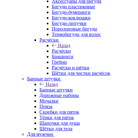
Аксессуары для бигуди
Бигуди пластиковые
Бигуди-бумеранги
Бигуди-коклюшки
Бигуди-липучки
Поролоновые бигуди
Термобигуди для волос
Расчёски
Назад
Расчёски
Брашинги
Гребни
Расчёски и щётки
Щётки для чистки расчёсок
Банные штучки
Назад
Банные штучки
Дорожные наборы
Мочалки
Пемза
Скребки для пяток
Тёрки для пяток
Шапочки для душа
Щётки для тела
Для мужчин