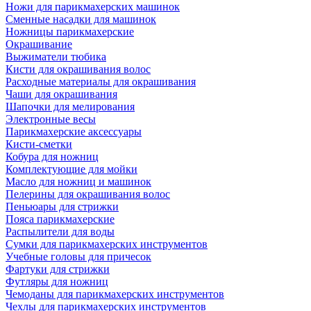
Ножи для парикмахерских машинок
Сменные насадки для машинок
Ножницы парикмахерские
Окрашивание
Выжиматели тюбика
Кисти для окрашивания волос
Расходные материалы для окрашивания
Чаши для окрашивания
Шапочки для мелирования
Электронные весы
Парикмахерские аксессуары
Кисти-сметки
Кобура для ножниц
Комплектующие для мойки
Масло для ножниц и машинок
Пелерины для окрашивания волос
Пеньюары для стрижки
Пояса парикмахерские
Распылители для воды
Сумки для парикмахерских инструментов
Учебные головы для причесок
Фартуки для стрижки
Футляры для ножниц
Чемоданы для парикмахерских инструментов
Чехлы для парикмахерских инструментов