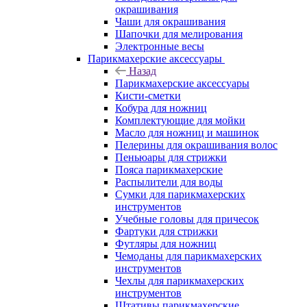
окрашивания
Чаши для окрашивания
Шапочки для мелирования
Электронные весы
Парикмахерские аксессуары
Назад
Парикмахерские аксессуары
Кисти-сметки
Кобура для ножниц
Комплектующие для мойки
Масло для ножниц и машинок
Пелерины для окрашивания волос
Пеньюары для стрижки
Пояса парикмахерские
Распылители для воды
Сумки для парикмахерских
инструментов
Учебные головы для причесок
Фартуки для стрижки
Футляры для ножниц
Чемоданы для парикмахерских
инструментов
Чехлы для парикмахерских
инструментов
Штативы парикмахерские