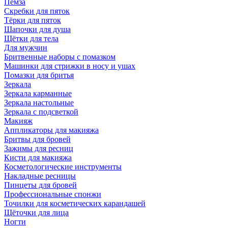
Пемза
Скребки для пяток
Тёрки для пяток
Шапочки для душа
Щётки для тела
Для мужчин
Бритвенные наборы с помазком
Машинки для стрижки в носу и ушах
Помазки для бритья
Зеркала
Зеркала карманные
Зеркала настольные
Зеркала с подсветкой
Макияж
Аппликаторы для макияжа
Бритвы для бровей
Зажимы для ресниц
Кисти для макияжа
Косметологические инструменты
Накладные ресницы
Пинцеты для бровей
Профессиональные спонжи
Точилки для косметических карандашей
Щёточки для лица
Ногти