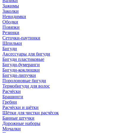
Валики
Зажимы
Заколки
Невидимки
Ободки
Повязки
Резинки
Сеточки-паутинки
Шпильки
Бигуди
Аксессуары для бигуди
Бигуди пластиковые
Бигуди-бумеранги
Бигуди-коклюшки
Бигуди-липучки
Поролоновые бигуди
Термобигуди для волос
Расчёски
Брашинги
Гребни
Расчёски и щётки
Щётки для чистки расчёсок
Банные штучки
Дорожные наборы
Мочалки