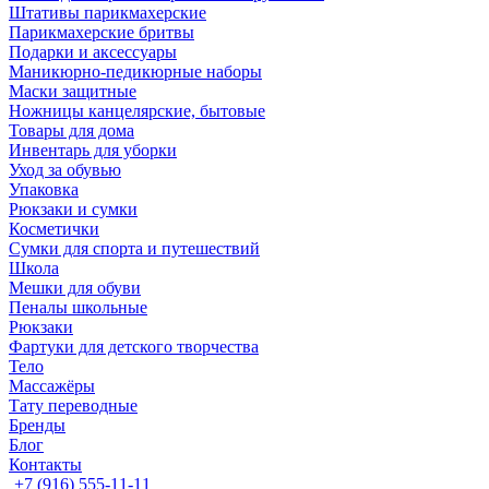
Штативы парикмахерские
Парикмахерские бритвы
Подарки и аксессуары
Маникюрно-педикюрные наборы
Маски защитные
Ножницы канцелярские, бытовые
Товары для дома
Инвентарь для уборки
Уход за обувью
Упаковка
Рюкзаки и сумки
Косметички
Сумки для спорта и путешествий
Школа
Мешки для обуви
Пеналы школьные
Рюкзаки
Фартуки для детского творчества
Тело
Массажёры
Тату переводные
Бренды
Блог
Контакты
+7 (916) 555-11-11