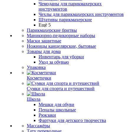
Чемоданы для парикмахерских
инструментов
Чехлы для парикмахерских инструментов
Штативы парикмахерские
Ещё 5
Парикмахерские бритвы
Маникюрно-педикюрные наборы
Маски защитные
Ножницы канцелярские, бытовые
Товары для дома
Инвентарь для уборки
Уход за обувью
Упаковка
Косметички
Сумки для спорта и путешествий
Школа
Мешки для обуви
Пеналы школьные
Рюкзаки
Фартуки для детского творчества
Массажёры
Тату переводные