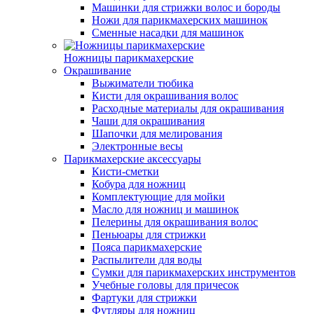
Машинки для стрижки волос и бороды
Ножи для парикмахерских машинок
Сменные насадки для машинок
Ножницы парикмахерские
Окрашивание
Выжиматели тюбика
Кисти для окрашивания волос
Расходные материалы для окрашивания
Чаши для окрашивания
Шапочки для мелирования
Электронные весы
Парикмахерские аксессуары
Кисти-сметки
Кобура для ножниц
Комплектующие для мойки
Масло для ножниц и машинок
Пелерины для окрашивания волос
Пеньюары для стрижки
Пояса парикмахерские
Распылители для воды
Сумки для парикмахерских инструментов
Учебные головы для причесок
Фартуки для стрижки
Футляры для ножниц