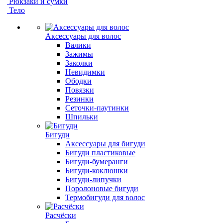
Рюкзаки и сумки
Тело
Аксессуары для волос
Валики
Зажимы
Заколки
Невидимки
Ободки
Повязки
Резинки
Сеточки-паутинки
Шпильки
Бигуди
Аксессуары для бигуди
Бигуди пластиковые
Бигуди-бумеранги
Бигуди-коклюшки
Бигуди-липучки
Поролоновые бигуди
Термобигуди для волос
Расчёски