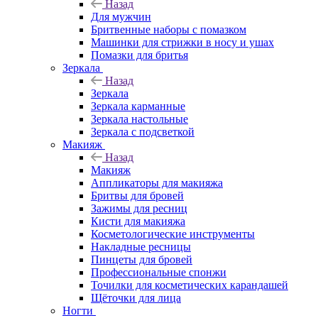
Назад
Для мужчин
Бритвенные наборы с помазком
Машинки для стрижки в носу и ушах
Помазки для бритья
Зеркала
Назад
Зеркала
Зеркала карманные
Зеркала настольные
Зеркала с подсветкой
Макияж
Назад
Макияж
Аппликаторы для макияжа
Бритвы для бровей
Зажимы для ресниц
Кисти для макияжа
Косметологические инструменты
Накладные ресницы
Пинцеты для бровей
Профессиональные спонжи
Точилки для косметических карандашей
Щёточки для лица
Ногти