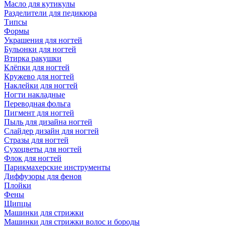
Масло для кутикулы
Разделители для педикюра
Типсы
Формы
Украшения для ногтей
Бульонки для ногтей
Втирка ракушки
Клёпки для ногтей
Кружево для ногтей
Наклейки для ногтей
Ногти накладные
Переводная фольга
Пигмент для ногтей
Пыль для дизайна ногтей
Слайдер дизайн для ногтей
Стразы для ногтей
Сухоцветы для ногтей
Флок для ногтей
Парикмахерские инструменты
Диффузоры для фенов
Плойки
Фены
Щипцы
Машинки для стрижки
Машинки для стрижки волос и бороды