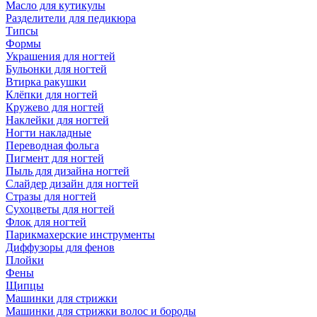
Масло для кутикулы
Разделители для педикюра
Типсы
Формы
Украшения для ногтей
Бульонки для ногтей
Втирка ракушки
Клёпки для ногтей
Кружево для ногтей
Наклейки для ногтей
Ногти накладные
Переводная фольга
Пигмент для ногтей
Пыль для дизайна ногтей
Слайдер дизайн для ногтей
Стразы для ногтей
Сухоцветы для ногтей
Флок для ногтей
Парикмахерские инструменты
Диффузоры для фенов
Плойки
Фены
Щипцы
Машинки для стрижки
Машинки для стрижки волос и бороды