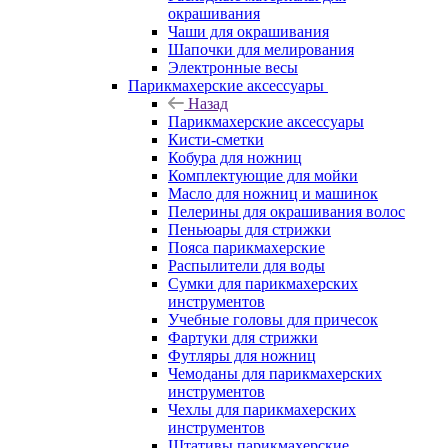
окрашивания
Чаши для окрашивания
Шапочки для мелирования
Электронные весы
Парикмахерские аксессуары
Назад
Парикмахерские аксессуары
Кисти-сметки
Кобура для ножниц
Комплектующие для мойки
Масло для ножниц и машинок
Пелерины для окрашивания волос
Пеньюары для стрижки
Пояса парикмахерские
Распылители для воды
Сумки для парикмахерских
инструментов
Учебные головы для причесок
Фартуки для стрижки
Футляры для ножниц
Чемоданы для парикмахерских
инструментов
Чехлы для парикмахерских
инструментов
Штативы парикмахерские