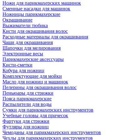
Ножи для парикмахерских машинок
Сменные насадки для машинок
Ножницы парикмахерские
Окрашивание
Выжиматели тюбика
Кисти для окрашивания волос
Расходные материалы для окрашивания
Чаши для окрашивания
Шапочки для мелирования
Электронные весы
Парикмахерские аксессуары
Кисти-сметки
Кобура для ножниц
Комплектующие для мойки
Масло для ножниц и машинок
Пелерины для окрашивания волос
Пеньюары для стрижки
Пояса парикмахерские
Распылители для воды
Сумки для парикмахерских инструментов
Учебные головы для причесок
Фартуки для стрижки
Футляры для ножниц
Чемоданы для парикмахерских инструментов
Чехлы для парикмахерских инструментов