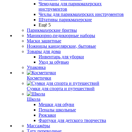
Чемоданы для парикмахерских
инструментов
Чехлы для парикмахерских инструментов
Штативы парикмахерские
Ещё 5
Парикмахерские бритвы
Маникюрно-педикюрные наборы
Маски защитные
Ножницы канцелярские, бытовые
Товары для дома
Инвентарь для уборки
Уход за обувью
Упаковка
Косметички
Сумки для спорта и путешествий
Школа
Мешки для обуви
Пеналы школьные
Рюкзаки
Фартуки для детского творчества
Массажёры
Тату переводные