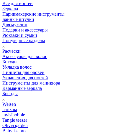
Всё для ногтей
Зеркала
Парикмахерские инструменты
Банные штучки
Для мужчин
Подарки и аксессуары
Рюкзаки и сумки
Популярные разделы
Расчёски
Аксессуары для волос
Бигуди
Укладка волос
Пинцеты для бровей
Украшения для ногтей
Инструменты для маникюра
Карманные зеркала
Бренды
Weisen
harizma
invisibobble
Tangle teezer
Olivia garden
Babyliss pro