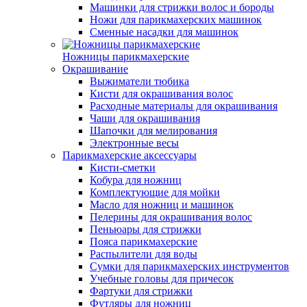
Машинки для стрижки волос и бороды
Ножи для парикмахерских машинок
Сменные насадки для машинок
Ножницы парикмахерские
Окрашивание
Выжиматели тюбика
Кисти для окрашивания волос
Расходные материалы для окрашивания
Чаши для окрашивания
Шапочки для мелирования
Электронные весы
Парикмахерские аксессуары
Кисти-сметки
Кобура для ножниц
Комплектующие для мойки
Масло для ножниц и машинок
Пелерины для окрашивания волос
Пеньюары для стрижки
Пояса парикмахерские
Распылители для воды
Сумки для парикмахерских инструментов
Учебные головы для причесок
Фартуки для стрижки
Футляры для ножниц