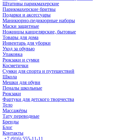
Штативы парикмахерские
Парикмахерские бритвы
Подарки и аксессуары
Маникюрно-педикюрные наборы
Маски защитные
Ножницы канцелярские, бытовые
Товары для дома
Инвентарь для уборки
Уход за обувью
Упаковка
Рюкзаки и сумки
Косметички
Сумки для спорта и путешествий
Школа
Мешки для обуви
Пеналы школьные
Рюкзаки
Фартуки для детского творчества
Тело
Массажёры
Тату переводные
Бренды
Блог
Контакты
+7 (916) 555-11-11