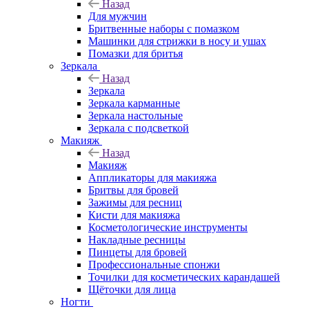
Назад
Для мужчин
Бритвенные наборы с помазком
Машинки для стрижки в носу и ушах
Помазки для бритья
Зеркала
Назад
Зеркала
Зеркала карманные
Зеркала настольные
Зеркала с подсветкой
Макияж
Назад
Макияж
Аппликаторы для макияжа
Бритвы для бровей
Зажимы для ресниц
Кисти для макияжа
Косметологические инструменты
Накладные ресницы
Пинцеты для бровей
Профессиональные спонжи
Точилки для косметических карандашей
Щёточки для лица
Ногти