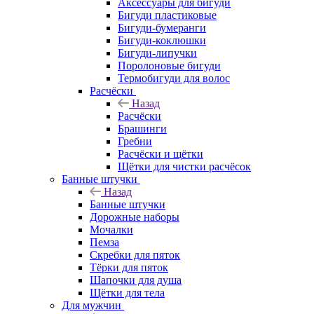
Аксессуары для бигуди
Бигуди пластиковые
Бигуди-бумеранги
Бигуди-коклюшки
Бигуди-липучки
Поролоновые бигуди
Термобигуди для волос
Расчёски
Назад
Расчёски
Брашинги
Гребни
Расчёски и щётки
Щётки для чистки расчёсок
Банные штучки
Назад
Банные штучки
Дорожные наборы
Мочалки
Пемза
Скребки для пяток
Тёрки для пяток
Шапочки для душа
Щётки для тела
Для мужчин