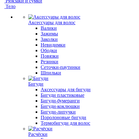
Рюкзаки и сумки
Тело
Аксессуары для волос
Валики
Зажимы
Заколки
Невидимки
Ободки
Повязки
Резинки
Сеточки-паутинки
Шпильки
Бигуди
Аксессуары для бигуди
Бигуди пластиковые
Бигуди-бумеранги
Бигуди-коклюшки
Бигуди-липучки
Поролоновые бигуди
Термобигуди для волос
Расчёски