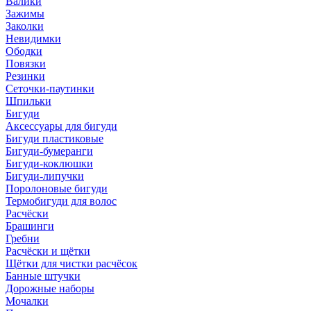
Валики
Зажимы
Заколки
Невидимки
Ободки
Повязки
Резинки
Сеточки-паутинки
Шпильки
Бигуди
Аксессуары для бигуди
Бигуди пластиковые
Бигуди-бумеранги
Бигуди-коклюшки
Бигуди-липучки
Поролоновые бигуди
Термобигуди для волос
Расчёски
Брашинги
Гребни
Расчёски и щётки
Щётки для чистки расчёсок
Банные штучки
Дорожные наборы
Мочалки