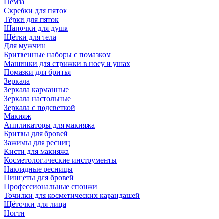
Пемза
Скребки для пяток
Тёрки для пяток
Шапочки для душа
Щётки для тела
Для мужчин
Бритвенные наборы с помазком
Машинки для стрижки в носу и ушах
Помазки для бритья
Зеркала
Зеркала карманные
Зеркала настольные
Зеркала с подсветкой
Макияж
Аппликаторы для макияжа
Бритвы для бровей
Зажимы для ресниц
Кисти для макияжа
Косметологические инструменты
Накладные ресницы
Пинцеты для бровей
Профессиональные спонжи
Точилки для косметических карандашей
Щёточки для лица
Ногти