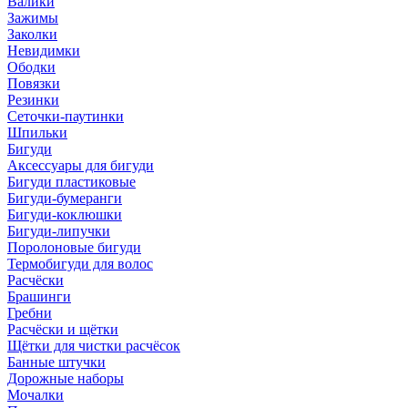
Валики
Зажимы
Заколки
Невидимки
Ободки
Повязки
Резинки
Сеточки-паутинки
Шпильки
Бигуди
Аксессуары для бигуди
Бигуди пластиковые
Бигуди-бумеранги
Бигуди-коклюшки
Бигуди-липучки
Поролоновые бигуди
Термобигуди для волос
Расчёски
Брашинги
Гребни
Расчёски и щётки
Щётки для чистки расчёсок
Банные штучки
Дорожные наборы
Мочалки