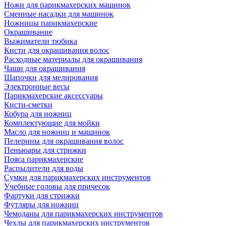
Ножи для парикмахерских машинок
Сменные насадки для машинок
Ножницы парикмахерские
Окрашивание
Выжиматели тюбика
Кисти для окрашивания волос
Расходные материалы для окрашивания
Чаши для окрашивания
Шапочки для мелирования
Электронные весы
Парикмахерские аксессуары
Кисти-сметки
Кобура для ножниц
Комплектующие для мойки
Масло для ножниц и машинок
Пелерины для окрашивания волос
Пеньюары для стрижки
Пояса парикмахерские
Распылители для воды
Сумки для парикмахерских инструментов
Учебные головы для причесок
Фартуки для стрижки
Футляры для ножниц
Чемоданы для парикмахерских инструментов
Чехлы для парикмахерских инструментов