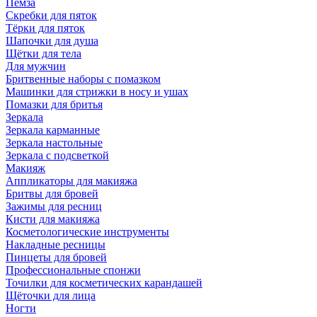
Пемза
Скребки для пяток
Тёрки для пяток
Шапочки для душа
Щётки для тела
Для мужчин
Бритвенные наборы с помазком
Машинки для стрижки в носу и ушах
Помазки для бритья
Зеркала
Зеркала карманные
Зеркала настольные
Зеркала с подсветкой
Макияж
Аппликаторы для макияжа
Бритвы для бровей
Зажимы для ресниц
Кисти для макияжа
Косметологические инструменты
Накладные ресницы
Пинцеты для бровей
Профессиональные спонжи
Точилки для косметических карандашей
Щёточки для лица
Ногти