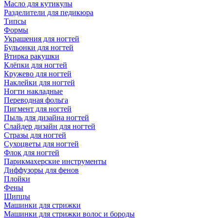
Масло для кутикулы
Разделители для педикюра
Типсы
Формы
Украшения для ногтей
Бульонки для ногтей
Втирка ракушки
Клёпки для ногтей
Кружево для ногтей
Наклейки для ногтей
Ногти накладные
Переводная фольга
Пигмент для ногтей
Пыль для дизайна ногтей
Слайдер дизайн для ногтей
Стразы для ногтей
Сухоцветы для ногтей
Флок для ногтей
Парикмахерские инструменты
Диффузоры для фенов
Плойки
Фены
Щипцы
Машинки для стрижки
Машинки для стрижки волос и бороды