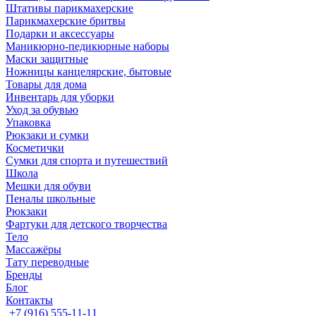
Штативы парикмахерские
Парикмахерские бритвы
Подарки и аксессуары
Маникюрно-педикюрные наборы
Маски защитные
Ножницы канцелярские, бытовые
Товары для дома
Инвентарь для уборки
Уход за обувью
Упаковка
Рюкзаки и сумки
Косметички
Сумки для спорта и путешествий
Школа
Мешки для обуви
Пеналы школьные
Рюкзаки
Фартуки для детского творчества
Тело
Массажёры
Тату переводные
Бренды
Блог
Контакты
+7 (916) 555-11-11