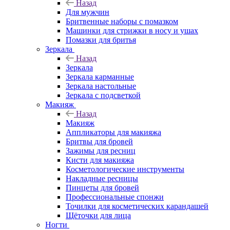
Назад
Для мужчин
Бритвенные наборы с помазком
Машинки для стрижки в носу и ушах
Помазки для бритья
Зеркала
Назад
Зеркала
Зеркала карманные
Зеркала настольные
Зеркала с подсветкой
Макияж
Назад
Макияж
Аппликаторы для макияжа
Бритвы для бровей
Зажимы для ресниц
Кисти для макияжа
Косметологические инструменты
Накладные ресницы
Пинцеты для бровей
Профессиональные спонжи
Точилки для косметических карандашей
Щёточки для лица
Ногти