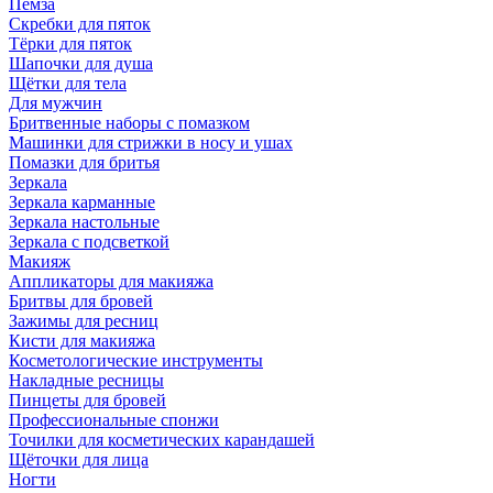
Пемза
Скребки для пяток
Тёрки для пяток
Шапочки для душа
Щётки для тела
Для мужчин
Бритвенные наборы с помазком
Машинки для стрижки в носу и ушах
Помазки для бритья
Зеркала
Зеркала карманные
Зеркала настольные
Зеркала с подсветкой
Макияж
Аппликаторы для макияжа
Бритвы для бровей
Зажимы для ресниц
Кисти для макияжа
Косметологические инструменты
Накладные ресницы
Пинцеты для бровей
Профессиональные спонжи
Точилки для косметических карандашей
Щёточки для лица
Ногти