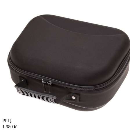
РРЦ
1 980
₽