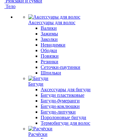
Рюкзаки и сумки
Тело
Аксессуары для волос
Валики
Зажимы
Заколки
Невидимки
Ободки
Повязки
Резинки
Сеточки-паутинки
Шпильки
Бигуди
Аксессуары для бигуди
Бигуди пластиковые
Бигуди-бумеранги
Бигуди-коклюшки
Бигуди-липучки
Поролоновые бигуди
Термобигуди для волос
Расчёски