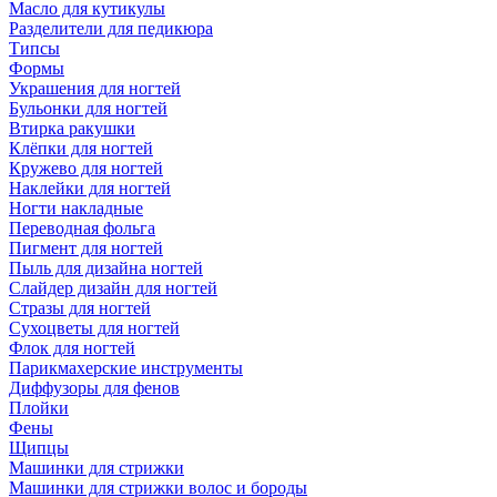
Масло для кутикулы
Разделители для педикюра
Типсы
Формы
Украшения для ногтей
Бульонки для ногтей
Втирка ракушки
Клёпки для ногтей
Кружево для ногтей
Наклейки для ногтей
Ногти накладные
Переводная фольга
Пигмент для ногтей
Пыль для дизайна ногтей
Слайдер дизайн для ногтей
Стразы для ногтей
Сухоцветы для ногтей
Флок для ногтей
Парикмахерские инструменты
Диффузоры для фенов
Плойки
Фены
Щипцы
Машинки для стрижки
Машинки для стрижки волос и бороды