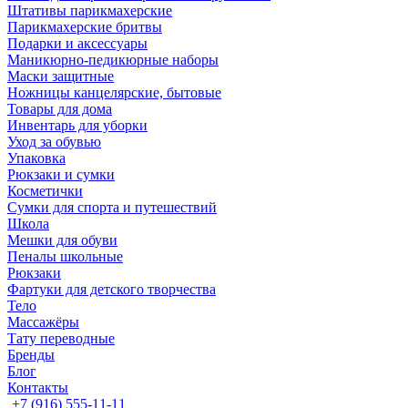
Штативы парикмахерские
Парикмахерские бритвы
Подарки и аксессуары
Маникюрно-педикюрные наборы
Маски защитные
Ножницы канцелярские, бытовые
Товары для дома
Инвентарь для уборки
Уход за обувью
Упаковка
Рюкзаки и сумки
Косметички
Сумки для спорта и путешествий
Школа
Мешки для обуви
Пеналы школьные
Рюкзаки
Фартуки для детского творчества
Тело
Массажёры
Тату переводные
Бренды
Блог
Контакты
+7 (916) 555-11-11