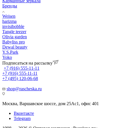
Карманные зеркала
Бренды
Weisen
harizma
invisibobble
Tangle teezer
Olivia garden
Babyliss pro
Dewal beauty
Y.S.Park
Yoko
Подписаться на рассылку
+7 (916) 555-11-11
+7 (916) 555-11-11
+7 (495) 120-06-68
shop@rascheska.ru
Москва, Варшавское шоссе, дом 25Аc1, офис 401
Вконтакте
Telegram