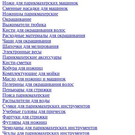
Ножи для парикмахерских машинок
Сменные насадки для машинок
Ножницы парикмахерские
Окрашивание
Выжиматели тюбика
Кисти для окрашивания волос
Расходные материалы для окрашивания
Чаши для окрашивания
Шапочки для мелирования
Электронные весы
Парикмахерские аксессуары
Кисти-сметки
Кобура для ножниц
Комплектующие для мойки
Масло для ножниц и машинок
Пелерины для окрашивания волос
Пеньюары для стрижки
Пояса парикмахерские
Распылители для воды
Сумки для парикмахерских инструментов
Учебные головы для причесок
Фартуки для стрижки
Футляры для ножниц
Чемоданы для парикмахерских инструментов
Чехлы для парикмахерских инструментов