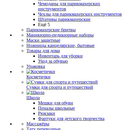
Чемоданы для парикмахерских
инструментов
Чехлы для парикмахерских инструментов
Штативы парикмахерские
Ещё 5
Парикмахерские бритвы
Маникюрно-педикюрные наборы
Маски защитные
Ножницы канцелярские, бытовые
Товары для дома
Инвентарь для уборки
Уход за обувью
Упаковка
Косметички
Сумки для спорта и путешествий
Школа
Мешки для обуви
Пеналы школьные
Рюкзаки
Фартуки для детского творчества
Массажёры
Тату переводные