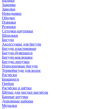
Валики
Зажимы
Заколки
Невидимки
Ободки
Повязки
Резинки
Сеточки-паутинки
Шпильки
Бигуди
Аксессуары для бигуди
Бигуди пластиковые
Бигуди-бумеранги
Бигуди-коклюшки
Бигуди-липучки
Поролоновые бигуди
Термобигуди для волос
Расчёски
Брашинги
Гребни
Расчёски и щётки
Щётки для чистки расчёсок
Банные штучки
Дорожные наборы
Мочалки