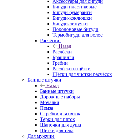
Аксессуары для бигуди
Бигуди пластиковые
Бигуди-бумеранги
Бигуди-коклюшки
Бигуди-липучки
Поролоновые бигуди
Термобигуди для волос
Расчёски
Назад
Расчёски
Брашинги
Гребни
Расчёски и щётки
Щётки для чистки расчёсок
Банные штучки
Назад
Банные штучки
Дорожные наборы
Мочалки
Пемза
Скребки для пяток
Тёрки для пяток
Шапочки для душа
Щётки для тела
Для мужчин