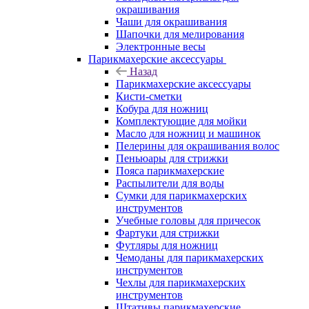
окрашивания
Чаши для окрашивания
Шапочки для мелирования
Электронные весы
Парикмахерские аксессуары
Назад
Парикмахерские аксессуары
Кисти-сметки
Кобура для ножниц
Комплектующие для мойки
Масло для ножниц и машинок
Пелерины для окрашивания волос
Пеньюары для стрижки
Пояса парикмахерские
Распылители для воды
Сумки для парикмахерских
инструментов
Учебные головы для причесок
Фартуки для стрижки
Футляры для ножниц
Чемоданы для парикмахерских
инструментов
Чехлы для парикмахерских
инструментов
Штативы парикмахерские