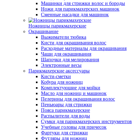
Машинки для стрижки волос и бороды
Ножи для парикмахерских машинок
Сменные насадки для машинок
Ножницы парикмахерские
Окрашивание
Выжиматели тюбика
Кисти для окрашивания волос
Расходные материалы для окрашивания
Чаши для окрашивания
Шапочки для мелирования
Электронные весы
Парикмахерские аксессуары
Кисти-сметки
Кобура для ножниц
Комплектующие для мойки
Масло для ножниц и машинок
Пелерины для окрашивания волос
Пеньюары для стрижки
Пояса парикмахерские
Распылители для воды
Сумки для парикмахерских инструментов
Учебные головы для причесок
Фартуки для стрижки
Футляры для ножниц