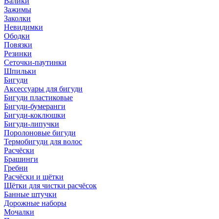
Валики
Зажимы
Заколки
Невидимки
Ободки
Повязки
Резинки
Сеточки-паутинки
Шпильки
Бигуди
Аксессуары для бигуди
Бигуди пластиковые
Бигуди-бумеранги
Бигуди-коклюшки
Бигуди-липучки
Поролоновые бигуди
Термобигуди для волос
Расчёски
Брашинги
Гребни
Расчёски и щётки
Щётки для чистки расчёсок
Банные штучки
Дорожные наборы
Мочалки