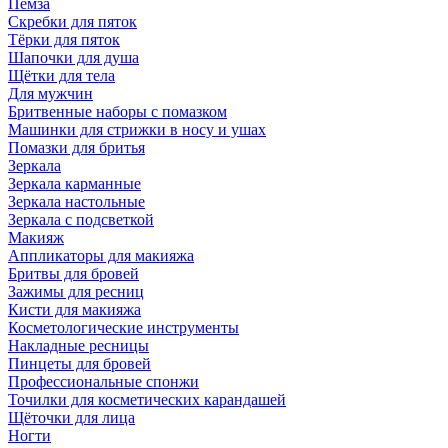
Пемза
Скребки для пяток
Тёрки для пяток
Шапочки для душа
Щётки для тела
Для мужчин
Бритвенные наборы с помазком
Машинки для стрижки в носу и ушах
Помазки для бритья
Зеркала
Зеркала карманные
Зеркала настольные
Зеркала с подсветкой
Макияж
Аппликаторы для макияжа
Бритвы для бровей
Зажимы для ресниц
Кисти для макияжа
Косметологические инструменты
Накладные ресницы
Пинцеты для бровей
Профессиональные спонжи
Точилки для косметических карандашей
Щёточки для лица
Ногти