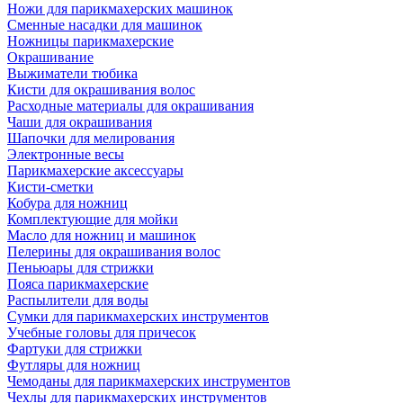
Ножи для парикмахерских машинок
Сменные насадки для машинок
Ножницы парикмахерские
Окрашивание
Выжиматели тюбика
Кисти для окрашивания волос
Расходные материалы для окрашивания
Чаши для окрашивания
Шапочки для мелирования
Электронные весы
Парикмахерские аксессуары
Кисти-сметки
Кобура для ножниц
Комплектующие для мойки
Масло для ножниц и машинок
Пелерины для окрашивания волос
Пеньюары для стрижки
Пояса парикмахерские
Распылители для воды
Сумки для парикмахерских инструментов
Учебные головы для причесок
Фартуки для стрижки
Футляры для ножниц
Чемоданы для парикмахерских инструментов
Чехлы для парикмахерских инструментов