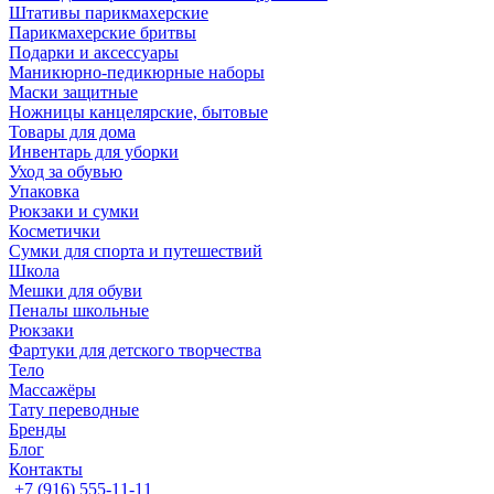
Штативы парикмахерские
Парикмахерские бритвы
Подарки и аксессуары
Маникюрно-педикюрные наборы
Маски защитные
Ножницы канцелярские, бытовые
Товары для дома
Инвентарь для уборки
Уход за обувью
Упаковка
Рюкзаки и сумки
Косметички
Сумки для спорта и путешествий
Школа
Мешки для обуви
Пеналы школьные
Рюкзаки
Фартуки для детского творчества
Тело
Массажёры
Тату переводные
Бренды
Блог
Контакты
+7 (916) 555-11-11