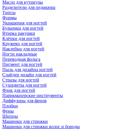
Масло для кутикулы
Разделители для педикюра
Типсы
Формы
Украшения для ногтей
Бульонки для ногтей
Втирка ракушки
Клёпки для ногтей
Кружево для ногтей
Наклейки для ногтей
Ногти накладные
Переводная фольга
Пигмент для ногтей
Пыль для дизайна ногтей
Слайдер дизайн для ногтей
Стразы для ногтей
Сухоцветы для ногтей
Флок для ногтей
Парикмахерские инструменты
Диффузоры для фенов
Плойки
Фены
Щипцы
Машинки для стрижки
Машинки для стрижки волос и бороды