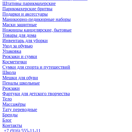
Штативы парикмахерские
Парикмахерские бритвы
Подарки и аксессуары
Маникюрно-педикюрные наборы
Маски защитные
Ножницы канцелярские, бытовые
Товары для дома
Инвентарь для уборки
Уход за обувью
Упаковка
Рюкзаки и сумки
Косметички
Сумки для спорта и путешествий
Школа
Мешки для обуви
Пеналы школьные
Рюкзаки
Фартуки для детского творчества
Тело
Массажёры
Тату переводные
Бренды
Блог
Контакты
+7 (916) 555-11-11