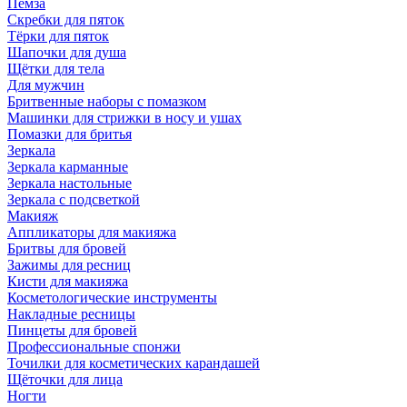
Пемза
Скребки для пяток
Тёрки для пяток
Шапочки для душа
Щётки для тела
Для мужчин
Бритвенные наборы с помазком
Машинки для стрижки в носу и ушах
Помазки для бритья
Зеркала
Зеркала карманные
Зеркала настольные
Зеркала с подсветкой
Макияж
Аппликаторы для макияжа
Бритвы для бровей
Зажимы для ресниц
Кисти для макияжа
Косметологические инструменты
Накладные ресницы
Пинцеты для бровей
Профессиональные спонжи
Точилки для косметических карандашей
Щёточки для лица
Ногти