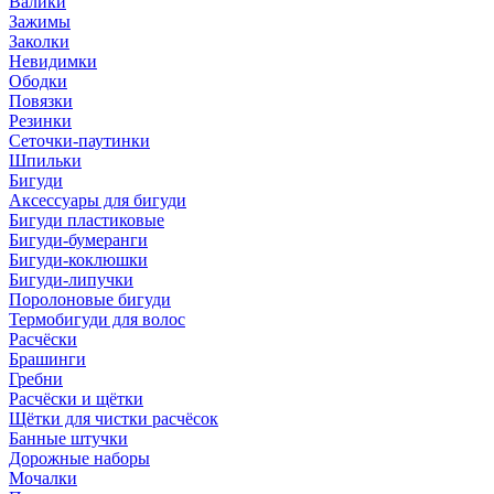
Валики
Зажимы
Заколки
Невидимки
Ободки
Повязки
Резинки
Сеточки-паутинки
Шпильки
Бигуди
Аксессуары для бигуди
Бигуди пластиковые
Бигуди-бумеранги
Бигуди-коклюшки
Бигуди-липучки
Поролоновые бигуди
Термобигуди для волос
Расчёски
Брашинги
Гребни
Расчёски и щётки
Щётки для чистки расчёсок
Банные штучки
Дорожные наборы
Мочалки