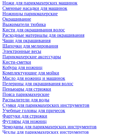
Ножи для парикмахерских машинок
Сменные насадки для машинок
Ножницы парикмахерские
Окрашивание
Выжиматели тюбика
Кисти для окрашивания волос
Расходные материалы для окрашивания
Чаши для окрашивания
Шапочки для мелирования
Электронные весы
Парикмахерские аксессуары
Кисти-сметки
Кобура для ножниц
Комплектующие для мойки
Масло для ножниц и машинок
Пелерины для окрашивания волос
Пеньюары для стрижки
Пояса парикмахерские
Распылители для воды
Сумки для парикмахерских инструментов
Учебные головы для причесок
Фартуки для стрижки
Футляры для ножниц
Чемоданы для парикмахерских инструментов
Чехлы для парикмахерских инструментов