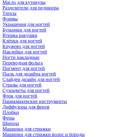
Масло для кутикулы
Разделители для педикюра
Типсы
Формы
Украшения для ногтей
Бульонки для ногтей
Втирка ракушки
Клёпки для ногтей
Кружево для ногтей
Наклейки для ногтей
Ногти накладные
Переводная фольга
Пигмент для ногтей
Пыль для дизайна ногтей
Слайдер дизайн для ногтей
Стразы для ногтей
Сухоцветы для ногтей
Флок для ногтей
Парикмахерские инструменты
Диффузоры для фенов
Плойки
Фены
Щипцы
Машинки для стрижки
Машинки для стрижки волос и бороды