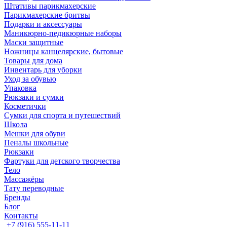
Штативы парикмахерские
Парикмахерские бритвы
Подарки и аксессуары
Маникюрно-педикюрные наборы
Маски защитные
Ножницы канцелярские, бытовые
Товары для дома
Инвентарь для уборки
Уход за обувью
Упаковка
Рюкзаки и сумки
Косметички
Сумки для спорта и путешествий
Школа
Мешки для обуви
Пеналы школьные
Рюкзаки
Фартуки для детского творчества
Тело
Массажёры
Тату переводные
Бренды
Блог
Контакты
+7 (916) 555-11-11