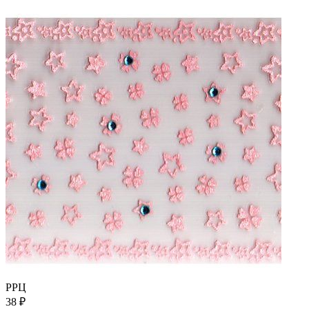
РРЦ
38
₽