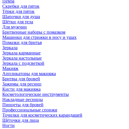
Пемза
Скребки для пяток
Тёрки для пяток
Шапочки для душа
Щётки для тела
Для мужчин
Бритвенные наборы с помазком
Машинки для стрижки в носу и ушах
Помазки для бритья
Зеркала
Зеркала карманные
Зеркала настольные
Зеркала с подсветкой
Макияж
Аппликаторы для макияжа
Бритвы для бровей
Зажимы для ресниц
Кисти для макияжа
Косметологические инструменты
Накладные ресницы
Пинцеты для бровей
Профессиональные спонжи
Точилки для косметических карандашей
Щёточки для лица
Ногти