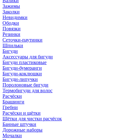
Валики
Зажимы
Заколки
Невидимки
Ободки
Повязки
Резинки
Сеточки-паутинки
Шпильки
Бигуди
Аксессуары для бигуди
Бигуди пластиковые
Бигуди-бумеранги
Бигуди-коклюшки
Бигуди-липучки
Поролоновые бигуди
Термобигуди для волос
Расчёски
Брашинги
Гребни
Расчёски и щётки
Щётки для чистки расчёсок
Банные штучки
Дорожные наборы
Мочалки