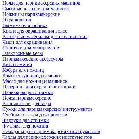
Ножи для парикмахерских машинок
Сменные насадки для машинок
Ножницы парикмахерские
Окрашивание
Выжиматели тюбика
Кисти для окрашивания волос
Расходные материалы для окрашивания
Чаши для окрашивания
Шапочки для мелирования
Электронные весы
Парикмахерские аксессуары
Кисти-сметки
Кобура для ножниц
Комплектующие для мойки
Масло для ножниц и машинок
Пелерины для окрашивания волос
Пеньюары для стрижки
Пояса парикмахерские
Распылители для воды
Сумки для парикмахерских инструментов
Учебные головы для причесок
Фартуки для стрижки
Футляры для ножниц
Чемоданы для парикмахерских инструментов
Чехлы для парикмахерских инструментов