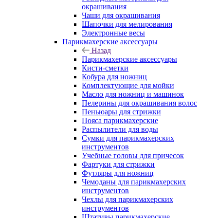
окрашивания
Чаши для окрашивания
Шапочки для мелирования
Электронные весы
Парикмахерские аксессуары
Назад
Парикмахерские аксессуары
Кисти-сметки
Кобура для ножниц
Комплектующие для мойки
Масло для ножниц и машинок
Пелерины для окрашивания волос
Пеньюары для стрижки
Пояса парикмахерские
Распылители для воды
Сумки для парикмахерских
инструментов
Учебные головы для причесок
Фартуки для стрижки
Футляры для ножниц
Чемоданы для парикмахерских
инструментов
Чехлы для парикмахерских
инструментов
Штативы парикмахерские