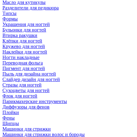
Масло для кутикулы
Разделители для педикюра
Типсы
Формы
Украшения для ногтей
Бульонки для ногтей
Втирка ракушки
Клёпки для ногтей
Кружево для ногтей
Наклейки для ногтей
Ногти накладные
Переводная фольга
Пигмент для ногтей
Пыль для дизайна ногтей
Слайдер дизайн для ногтей
Стразы для ногтей
Сухоцветы для ногтей
Флок для ногтей
Парикмахерские инструменты
Диффузоры для фенов
Плойки
Фены
Щипцы
Машинки для стрижки
Машинки для стрижки волос и бороды