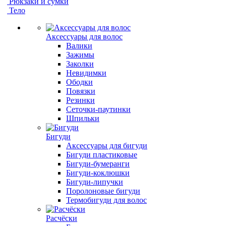
Рюкзаки и сумки
Тело
Аксессуары для волос
Валики
Зажимы
Заколки
Невидимки
Ободки
Повязки
Резинки
Сеточки-паутинки
Шпильки
Бигуди
Аксессуары для бигуди
Бигуди пластиковые
Бигуди-бумеранги
Бигуди-коклюшки
Бигуди-липучки
Поролоновые бигуди
Термобигуди для волос
Расчёски