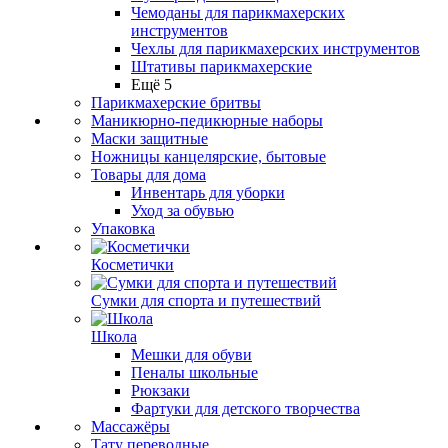
Чемоданы для парикмахерских
инструментов
Чехлы для парикмахерских инструментов
Штативы парикмахерские
Ещё 5
Парикмахерские бритвы
Маникюрно-педикюрные наборы
Маски защитные
Ножницы канцелярские, бытовые
Товары для дома
Инвентарь для уборки
Уход за обувью
Упаковка
Косметички
Сумки для спорта и путешествий
Школа
Мешки для обуви
Пеналы школьные
Рюкзаки
Фартуки для детского творчества
Массажёры
Тату переводные