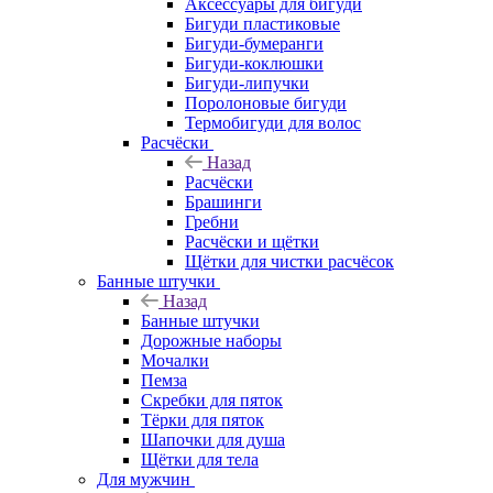
Аксессуары для бигуди
Бигуди пластиковые
Бигуди-бумеранги
Бигуди-коклюшки
Бигуди-липучки
Поролоновые бигуди
Термобигуди для волос
Расчёски
Назад
Расчёски
Брашинги
Гребни
Расчёски и щётки
Щётки для чистки расчёсок
Банные штучки
Назад
Банные штучки
Дорожные наборы
Мочалки
Пемза
Скребки для пяток
Тёрки для пяток
Шапочки для душа
Щётки для тела
Для мужчин