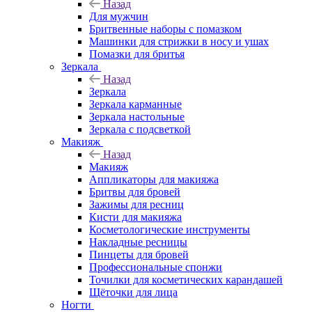
Назад
Для мужчин
Бритвенные наборы с помазком
Машинки для стрижки в носу и ушах
Помазки для бритья
Зеркала
Назад
Зеркала
Зеркала карманные
Зеркала настольные
Зеркала с подсветкой
Макияж
Назад
Макияж
Аппликаторы для макияжа
Бритвы для бровей
Зажимы для ресниц
Кисти для макияжа
Косметологические инструменты
Накладные ресницы
Пинцеты для бровей
Профессиональные спонжи
Точилки для косметических карандашей
Щёточки для лица
Ногти