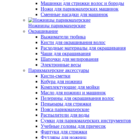
Машинки для стрижки волос и бороды
Ножи для парикмахерских машинок
Сменные насадки для машинок
Ножницы парикмахерские
Окрашивание
Выжиматели тюбика
Кисти для окрашивания волос
Расходные материалы для окрашивания
Чаши для окрашивания
Шапочки для мелирования
Электронные весы
Парикмахерские аксессуары
Кисти-сметки
Кобура для ножниц
Комплектующие для мойки
Масло для ножниц и машинок
Пелерины для окрашивания волос
Пеньюары для стрижки
Пояса парикмахерские
Распылители для воды
Сумки для парикмахерских инструментов
Учебные головы для причесок
Фартуки для стрижки
Футляры для ножниц