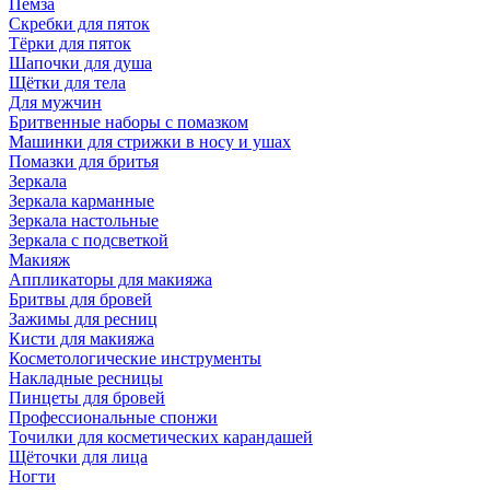
Пемза
Скребки для пяток
Тёрки для пяток
Шапочки для душа
Щётки для тела
Для мужчин
Бритвенные наборы с помазком
Машинки для стрижки в носу и ушах
Помазки для бритья
Зеркала
Зеркала карманные
Зеркала настольные
Зеркала с подсветкой
Макияж
Аппликаторы для макияжа
Бритвы для бровей
Зажимы для ресниц
Кисти для макияжа
Косметологические инструменты
Накладные ресницы
Пинцеты для бровей
Профессиональные спонжи
Точилки для косметических карандашей
Щёточки для лица
Ногти