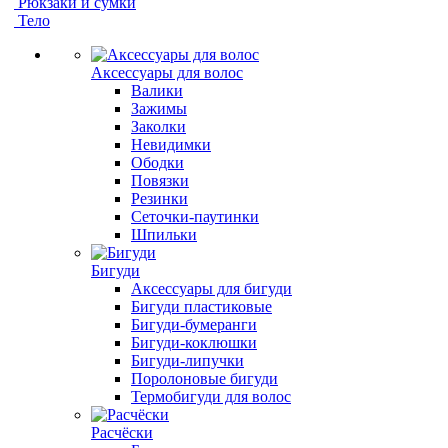
Рюкзаки и сумки
Тело
Аксессуары для волос
Валики
Зажимы
Заколки
Невидимки
Ободки
Повязки
Резинки
Сеточки-паутинки
Шпильки
Бигуди
Аксессуары для бигуди
Бигуди пластиковые
Бигуди-бумеранги
Бигуди-коклюшки
Бигуди-липучки
Поролоновые бигуди
Термобигуди для волос
Расчёски