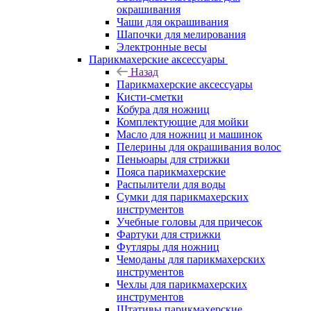
окрашивания
Чаши для окрашивания
Шапочки для мелирования
Электронные весы
Парикмахерские аксессуары
Назад
Парикмахерские аксессуары
Кисти-сметки
Кобура для ножниц
Комплектующие для мойки
Масло для ножниц и машинок
Пелерины для окрашивания волос
Пеньюары для стрижки
Пояса парикмахерские
Распылители для воды
Сумки для парикмахерских
инструментов
Учебные головы для причесок
Фартуки для стрижки
Футляры для ножниц
Чемоданы для парикмахерских
инструментов
Чехлы для парикмахерских
инструментов
Штативы парикмахерские