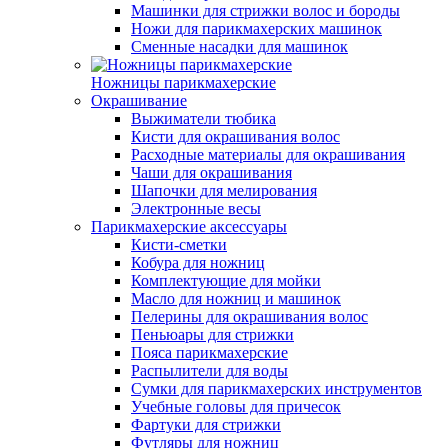
Машинки для стрижки волос и бороды
Ножи для парикмахерских машинок
Сменные насадки для машинок
Ножницы парикмахерские
Окрашивание
Выжиматели тюбика
Кисти для окрашивания волос
Расходные материалы для окрашивания
Чаши для окрашивания
Шапочки для мелирования
Электронные весы
Парикмахерские аксессуары
Кисти-сметки
Кобура для ножниц
Комплектующие для мойки
Масло для ножниц и машинок
Пелерины для окрашивания волос
Пеньюары для стрижки
Пояса парикмахерские
Распылители для воды
Сумки для парикмахерских инструментов
Учебные головы для причесок
Фартуки для стрижки
Футляры для ножниц