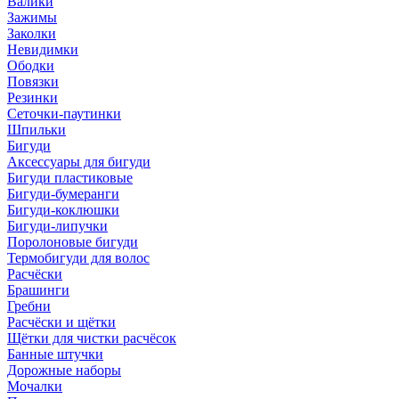
Валики
Зажимы
Заколки
Невидимки
Ободки
Повязки
Резинки
Сеточки-паутинки
Шпильки
Бигуди
Аксессуары для бигуди
Бигуди пластиковые
Бигуди-бумеранги
Бигуди-коклюшки
Бигуди-липучки
Поролоновые бигуди
Термобигуди для волос
Расчёски
Брашинги
Гребни
Расчёски и щётки
Щётки для чистки расчёсок
Банные штучки
Дорожные наборы
Мочалки