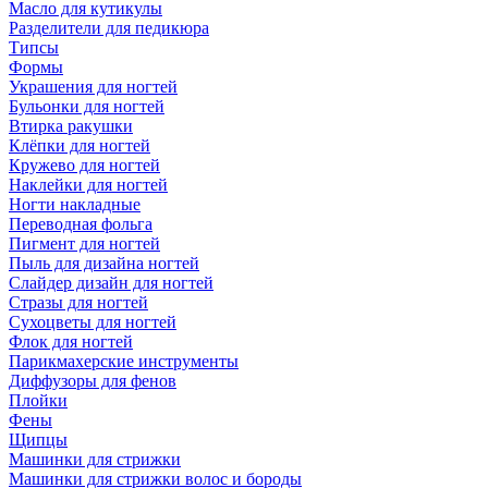
Масло для кутикулы
Разделители для педикюра
Типсы
Формы
Украшения для ногтей
Бульонки для ногтей
Втирка ракушки
Клёпки для ногтей
Кружево для ногтей
Наклейки для ногтей
Ногти накладные
Переводная фольга
Пигмент для ногтей
Пыль для дизайна ногтей
Слайдер дизайн для ногтей
Стразы для ногтей
Сухоцветы для ногтей
Флок для ногтей
Парикмахерские инструменты
Диффузоры для фенов
Плойки
Фены
Щипцы
Машинки для стрижки
Машинки для стрижки волос и бороды