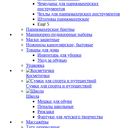
Чемоданы для парикмахерских
инструментов
Чехлы для парикмахерских инструментов
Штативы парикмахерские
Ещё 5
Парикмахерские бритвы
Маникюрно-педикюрные наборы
Маски защитные
Ножницы канцелярские, бытовые
Товары для дома
Инвентарь для уборки
Уход за обувью
Упаковка
Косметички
Сумки для спорта и путешествий
Школа
Мешки для обуви
Пеналы школьные
Рюкзаки
Фартуки для детского творчества
Массажёры
Тату переводные