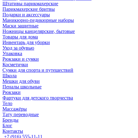
Штативы парикмахерские
Парикмахерские бритвы
Подарки и аксессуары
Маникюрно-педикюрные наборы
Маски защитные
Ножницы канцелярские, бытовые
Товары для дома
Инвентарь для уборки
Уход за обувью
Упаковка
Рюкзаки и сумки
Косметички
Сумки для спорта и путешествий
Школа
Мешки для обуви
Пеналы школьные
Рюкзаки
Фартуки для детского творчества
Тело
Массажёры
Тату переводные
Бренды
Блог
Контакты
+7 (916) 555-11-11