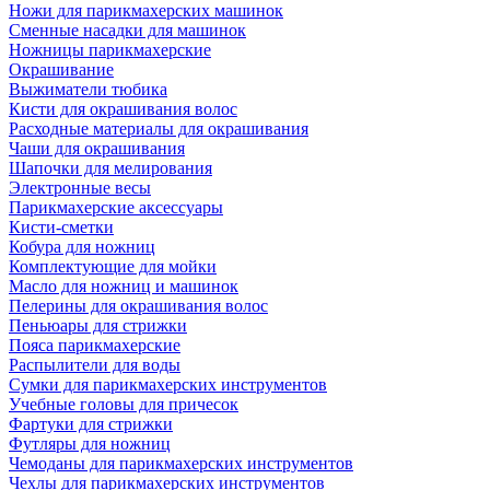
Ножи для парикмахерских машинок
Сменные насадки для машинок
Ножницы парикмахерские
Окрашивание
Выжиматели тюбика
Кисти для окрашивания волос
Расходные материалы для окрашивания
Чаши для окрашивания
Шапочки для мелирования
Электронные весы
Парикмахерские аксессуары
Кисти-сметки
Кобура для ножниц
Комплектующие для мойки
Масло для ножниц и машинок
Пелерины для окрашивания волос
Пеньюары для стрижки
Пояса парикмахерские
Распылители для воды
Сумки для парикмахерских инструментов
Учебные головы для причесок
Фартуки для стрижки
Футляры для ножниц
Чемоданы для парикмахерских инструментов
Чехлы для парикмахерских инструментов