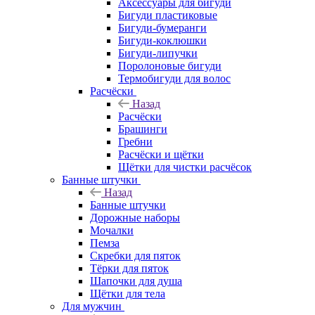
Аксессуары для бигуди
Бигуди пластиковые
Бигуди-бумеранги
Бигуди-коклюшки
Бигуди-липучки
Поролоновые бигуди
Термобигуди для волос
Расчёски
Назад
Расчёски
Брашинги
Гребни
Расчёски и щётки
Щётки для чистки расчёсок
Банные штучки
Назад
Банные штучки
Дорожные наборы
Мочалки
Пемза
Скребки для пяток
Тёрки для пяток
Шапочки для душа
Щётки для тела
Для мужчин