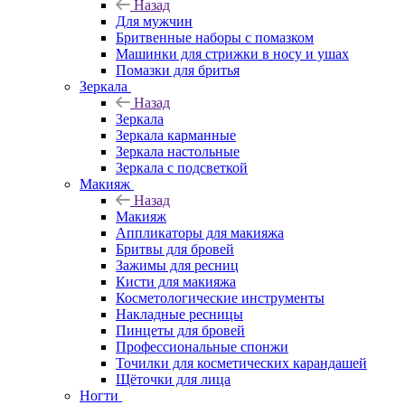
Назад
Для мужчин
Бритвенные наборы с помазком
Машинки для стрижки в носу и ушах
Помазки для бритья
Зеркала
Назад
Зеркала
Зеркала карманные
Зеркала настольные
Зеркала с подсветкой
Макияж
Назад
Макияж
Аппликаторы для макияжа
Бритвы для бровей
Зажимы для ресниц
Кисти для макияжа
Косметологические инструменты
Накладные ресницы
Пинцеты для бровей
Профессиональные спонжи
Точилки для косметических карандашей
Щёточки для лица
Ногти