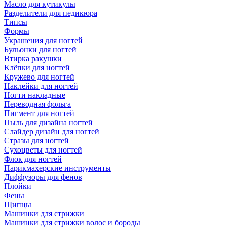
Масло для кутикулы
Разделители для педикюра
Типсы
Формы
Украшения для ногтей
Бульонки для ногтей
Втирка ракушки
Клёпки для ногтей
Кружево для ногтей
Наклейки для ногтей
Ногти накладные
Переводная фольга
Пигмент для ногтей
Пыль для дизайна ногтей
Слайдер дизайн для ногтей
Стразы для ногтей
Сухоцветы для ногтей
Флок для ногтей
Парикмахерские инструменты
Диффузоры для фенов
Плойки
Фены
Щипцы
Машинки для стрижки
Машинки для стрижки волос и бороды