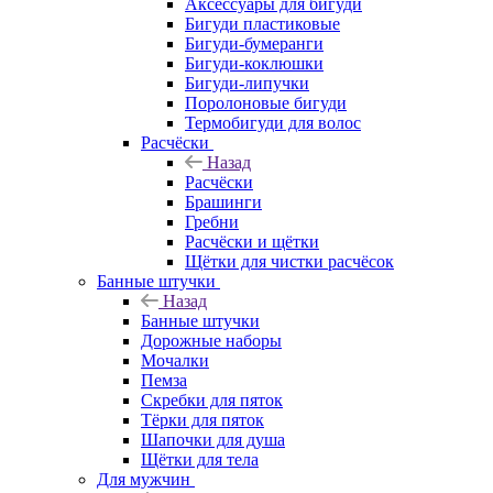
Аксессуары для бигуди
Бигуди пластиковые
Бигуди-бумеранги
Бигуди-коклюшки
Бигуди-липучки
Поролоновые бигуди
Термобигуди для волос
Расчёски
Назад
Расчёски
Брашинги
Гребни
Расчёски и щётки
Щётки для чистки расчёсок
Банные штучки
Назад
Банные штучки
Дорожные наборы
Мочалки
Пемза
Скребки для пяток
Тёрки для пяток
Шапочки для душа
Щётки для тела
Для мужчин