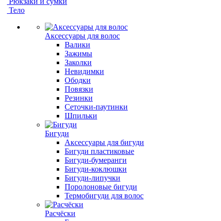
Рюкзаки и сумки
Тело
Аксессуары для волос
Валики
Зажимы
Заколки
Невидимки
Ободки
Повязки
Резинки
Сеточки-паутинки
Шпильки
Бигуди
Аксессуары для бигуди
Бигуди пластиковые
Бигуди-бумеранги
Бигуди-коклюшки
Бигуди-липучки
Поролоновые бигуди
Термобигуди для волос
Расчёски