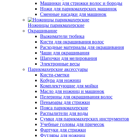
Машинки для стрижки волос и бороды
Ножи для парикмахерских машинок
Сменные насадки для машинок
Ножницы парикмахерские
Окрашивание
Выжиматели тюбика
Кисти для окрашивания волос
Расходные материалы для окрашивания
Чаши для окрашивания
Шапочки для мелирования
Электронные весы
Парикмахерские аксессуары
Кисти-сметки
Кобура для ножниц
Комплектующие для мойки
Масло для ножниц и машинок
Пелерины для окрашивания волос
Пеньюары для стрижки
Пояса парикмахерские
Распылители для воды
Сумки для парикмахерских инструментов
Учебные головы для причесок
Фартуки для стрижки
Футляры для ножниц