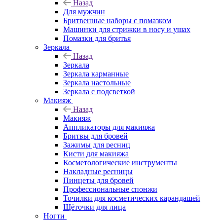
Назад
Для мужчин
Бритвенные наборы с помазком
Машинки для стрижки в носу и ушах
Помазки для бритья
Зеркала
Назад
Зеркала
Зеркала карманные
Зеркала настольные
Зеркала с подсветкой
Макияж
Назад
Макияж
Аппликаторы для макияжа
Бритвы для бровей
Зажимы для ресниц
Кисти для макияжа
Косметологические инструменты
Накладные ресницы
Пинцеты для бровей
Профессиональные спонжи
Точилки для косметических карандашей
Щёточки для лица
Ногти