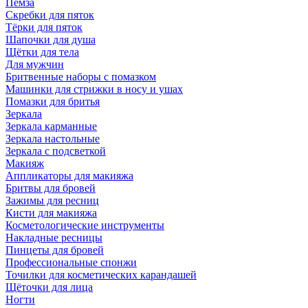
Пемза
Скребки для пяток
Тёрки для пяток
Шапочки для душа
Щётки для тела
Для мужчин
Бритвенные наборы с помазком
Машинки для стрижки в носу и ушах
Помазки для бритья
Зеркала
Зеркала карманные
Зеркала настольные
Зеркала с подсветкой
Макияж
Аппликаторы для макияжа
Бритвы для бровей
Зажимы для ресниц
Кисти для макияжа
Косметологические инструменты
Накладные ресницы
Пинцеты для бровей
Профессиональные спонжи
Точилки для косметических карандашей
Щёточки для лица
Ногти