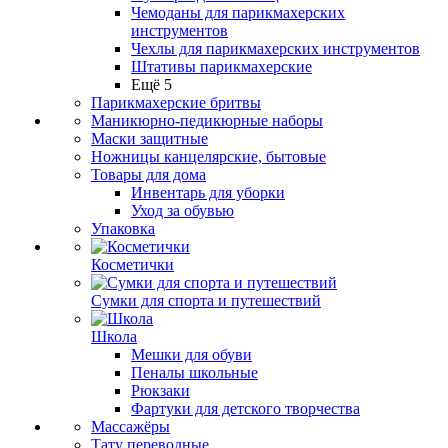
Чемоданы для парикмахерских
инструментов
Чехлы для парикмахерских инструментов
Штативы парикмахерские
Ещё 5
Парикмахерские бритвы
Маникюрно-педикюрные наборы
Маски защитные
Ножницы канцелярские, бытовые
Товары для дома
Инвентарь для уборки
Уход за обувью
Упаковка
Косметички
Сумки для спорта и путешествий
Школа
Мешки для обуви
Пеналы школьные
Рюкзаки
Фартуки для детского творчества
Массажёры
Тату переводные