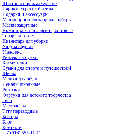
Штативы парикмахерские
Парикмахерские бритвы
Подарки и аксессуары
Маникюрно-педикюрные наборы
Маски защитные
Ножницы канцелярские, бытовые
Товары для дома
Инвентарь для уборки
Уход за обувью
Упаковка
Рюкзаки и сумки
Косметички
Сумки для спорта и путешествий
Школа
Мешки для обуви
Пеналы школьные
Рюкзаки
Фартуки для детского творчества
Тело
Массажёры
Тату переводные
Бренды
Блог
Контакты
+7 (916) 555-11-11