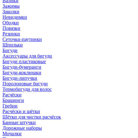
Валики
Зажимы
Заколки
Невидимки
Ободки
Повязки
Резинки
Сеточки-паутинки
Шпильки
Бигуди
Аксессуары для бигуди
Бигуди пластиковые
Бигуди-бумеранги
Бигуди-коклюшки
Бигуди-липучки
Поролоновые бигуди
Термобигуди для волос
Расчёски
Брашинги
Гребни
Расчёски и щётки
Щётки для чистки расчёсок
Банные штучки
Дорожные наборы
Мочалки