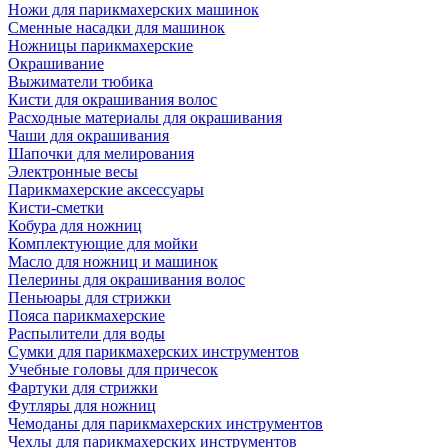
Ножи для парикмахерских машинок
Сменные насадки для машинок
Ножницы парикмахерские
Окрашивание
Выжиматели тюбика
Кисти для окрашивания волос
Расходные материалы для окрашивания
Чаши для окрашивания
Шапочки для мелирования
Электронные весы
Парикмахерские аксессуары
Кисти-сметки
Кобура для ножниц
Комплектующие для мойки
Масло для ножниц и машинок
Пелерины для окрашивания волос
Пеньюары для стрижки
Пояса парикмахерские
Распылители для воды
Сумки для парикмахерских инструментов
Учебные головы для причесок
Фартуки для стрижки
Футляры для ножниц
Чемоданы для парикмахерских инструментов
Чехлы для парикмахерских инструментов