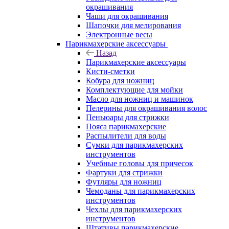
окрашивания
Чаши для окрашивания
Шапочки для мелирования
Электронные весы
Парикмахерские аксессуары
Назад
Парикмахерские аксессуары
Кисти-сметки
Кобура для ножниц
Комплектующие для мойки
Масло для ножниц и машинок
Пелерины для окрашивания волос
Пеньюары для стрижки
Пояса парикмахерские
Распылители для воды
Сумки для парикмахерских
инструментов
Учебные головы для причесок
Фартуки для стрижки
Футляры для ножниц
Чемоданы для парикмахерских
инструментов
Чехлы для парикмахерских
инструментов
Штативы парикмахерские