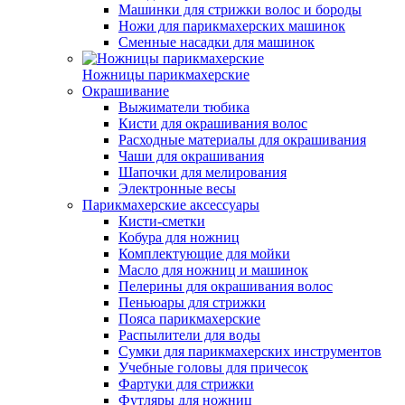
Машинки для стрижки волос и бороды
Ножи для парикмахерских машинок
Сменные насадки для машинок
Ножницы парикмахерские
Окрашивание
Выжиматели тюбика
Кисти для окрашивания волос
Расходные материалы для окрашивания
Чаши для окрашивания
Шапочки для мелирования
Электронные весы
Парикмахерские аксессуары
Кисти-сметки
Кобура для ножниц
Комплектующие для мойки
Масло для ножниц и машинок
Пелерины для окрашивания волос
Пеньюары для стрижки
Пояса парикмахерские
Распылители для воды
Сумки для парикмахерских инструментов
Учебные головы для причесок
Фартуки для стрижки
Футляры для ножниц