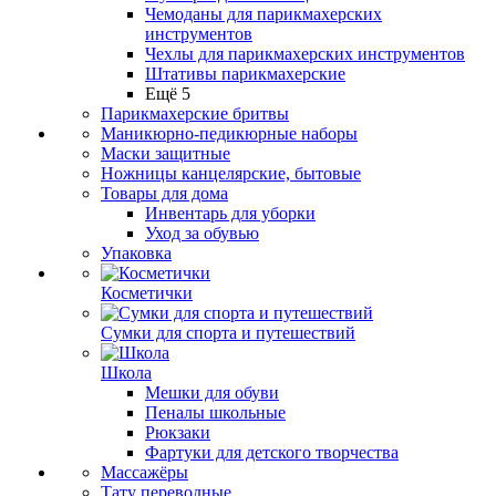
Чемоданы для парикмахерских
инструментов
Чехлы для парикмахерских инструментов
Штативы парикмахерские
Ещё 5
Парикмахерские бритвы
Маникюрно-педикюрные наборы
Маски защитные
Ножницы канцелярские, бытовые
Товары для дома
Инвентарь для уборки
Уход за обувью
Упаковка
Косметички
Сумки для спорта и путешествий
Школа
Мешки для обуви
Пеналы школьные
Рюкзаки
Фартуки для детского творчества
Массажёры
Тату переводные