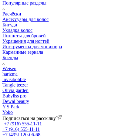
Популярные разделы
Расчёски
Аксессуары для волос
Бигуди
Укладка волос
Пинцеты для бровей
Украшения для ногтей
Инструменты для маникюра
Карманные зеркала
Бренды
Weisen
harizma
invisibobble
Tangle teezer
Olivia garden
Babyliss pro
Dewal beauty
Y.S.Park
Yoko
Подписаться на рассылку
+7 (916) 555-11-11
+7 (916) 555-11-11
+7 (495) 120-06-68