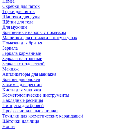
Пемза
Скребки для пяток
Тёрки для пяток
Шапочки для душа
Щётки для тела
Для мужчин
Бритвенные наборы с помазком
Машинки для стрижки в носу и ушах
Помазки для бритья
Зеркала
Зеркала карманные
Зеркала настольные
Зеркала с подсветкой
Макияж
Аппликаторы для макияжа
Бритвы для бровей
Зажимы для ресниц
Кисти для макияжа
Косметологические инструменты
Накладные ресницы
Пинцеты для бровей
Профессиональные спонжи
Точилки для косметических карандашей
Щёточки для лица
Ногти