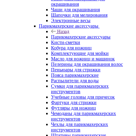
окрашивания
Чаши для окрашивания
Шапочки для мелирования
Электронные весы
Парикмахерские аксессуары
Назад
Парикмахерские аксессуары
Кисти-сметки
Кобура для ножниц
Комплектующие для мойки
Масло для ножниц и машинок
Пелерины для окрашивания волос
Пеньюары для стрижки
Пояса парикмахерские
Распылители для воды
Сумки для парикмахерских
инструментов
Учебные головы для причесок
Фартуки для стрижки
Футляры для ножниц
Чемоданы для парикмахерских
инструментов
Чехлы для парикмахерских
инструментов
Штативы парикмахерские