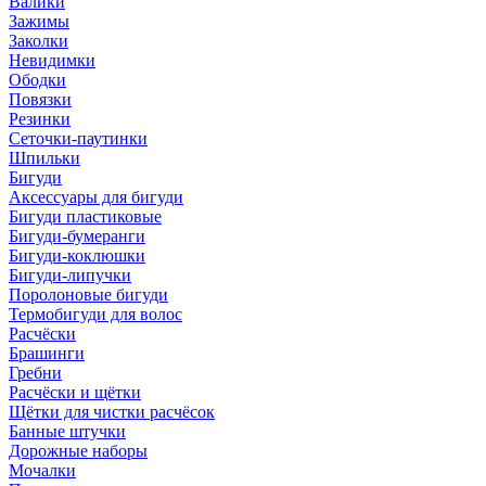
Валики
Зажимы
Заколки
Невидимки
Ободки
Повязки
Резинки
Сеточки-паутинки
Шпильки
Бигуди
Аксессуары для бигуди
Бигуди пластиковые
Бигуди-бумеранги
Бигуди-коклюшки
Бигуди-липучки
Поролоновые бигуди
Термобигуди для волос
Расчёски
Брашинги
Гребни
Расчёски и щётки
Щётки для чистки расчёсок
Банные штучки
Дорожные наборы
Мочалки