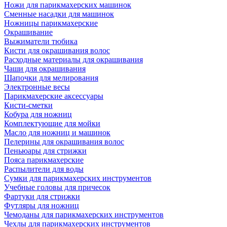
Ножи для парикмахерских машинок
Сменные насадки для машинок
Ножницы парикмахерские
Окрашивание
Выжиматели тюбика
Кисти для окрашивания волос
Расходные материалы для окрашивания
Чаши для окрашивания
Шапочки для мелирования
Электронные весы
Парикмахерские аксессуары
Кисти-сметки
Кобура для ножниц
Комплектующие для мойки
Масло для ножниц и машинок
Пелерины для окрашивания волос
Пеньюары для стрижки
Пояса парикмахерские
Распылители для воды
Сумки для парикмахерских инструментов
Учебные головы для причесок
Фартуки для стрижки
Футляры для ножниц
Чемоданы для парикмахерских инструментов
Чехлы для парикмахерских инструментов