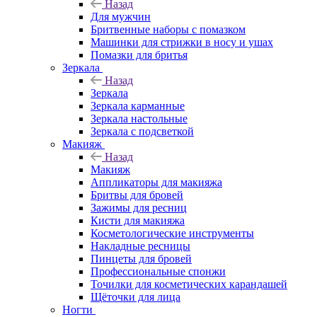
Назад
Для мужчин
Бритвенные наборы с помазком
Машинки для стрижки в носу и ушах
Помазки для бритья
Зеркала
Назад
Зеркала
Зеркала карманные
Зеркала настольные
Зеркала с подсветкой
Макияж
Назад
Макияж
Аппликаторы для макияжа
Бритвы для бровей
Зажимы для ресниц
Кисти для макияжа
Косметологические инструменты
Накладные ресницы
Пинцеты для бровей
Профессиональные спонжи
Точилки для косметических карандашей
Щёточки для лица
Ногти