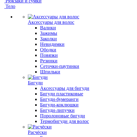
Рюкзаки и сумки
Тело
Аксессуары для волос
Валики
Зажимы
Заколки
Невидимки
Ободки
Повязки
Резинки
Сеточки-паутинки
Шпильки
Бигуди
Аксессуары для бигуди
Бигуди пластиковые
Бигуди-бумеранги
Бигуди-коклюшки
Бигуди-липучки
Поролоновые бигуди
Термобигуди для волос
Расчёски