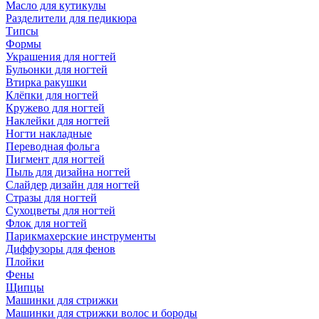
Масло для кутикулы
Разделители для педикюра
Типсы
Формы
Украшения для ногтей
Бульонки для ногтей
Втирка ракушки
Клёпки для ногтей
Кружево для ногтей
Наклейки для ногтей
Ногти накладные
Переводная фольга
Пигмент для ногтей
Пыль для дизайна ногтей
Слайдер дизайн для ногтей
Стразы для ногтей
Сухоцветы для ногтей
Флок для ногтей
Парикмахерские инструменты
Диффузоры для фенов
Плойки
Фены
Щипцы
Машинки для стрижки
Машинки для стрижки волос и бороды