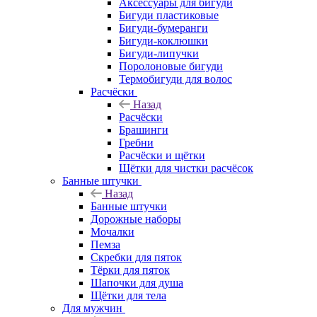
Аксессуары для бигуди
Бигуди пластиковые
Бигуди-бумеранги
Бигуди-коклюшки
Бигуди-липучки
Поролоновые бигуди
Термобигуди для волос
Расчёски
Назад
Расчёски
Брашинги
Гребни
Расчёски и щётки
Щётки для чистки расчёсок
Банные штучки
Назад
Банные штучки
Дорожные наборы
Мочалки
Пемза
Скребки для пяток
Тёрки для пяток
Шапочки для душа
Щётки для тела
Для мужчин