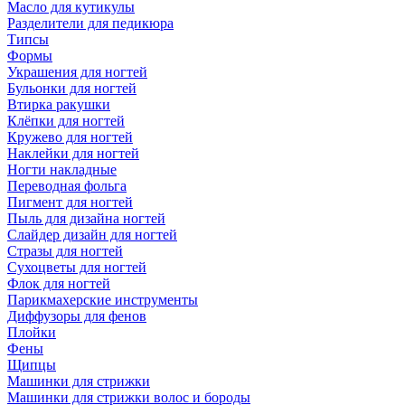
Масло для кутикулы
Разделители для педикюра
Типсы
Формы
Украшения для ногтей
Бульонки для ногтей
Втирка ракушки
Клёпки для ногтей
Кружево для ногтей
Наклейки для ногтей
Ногти накладные
Переводная фольга
Пигмент для ногтей
Пыль для дизайна ногтей
Слайдер дизайн для ногтей
Стразы для ногтей
Сухоцветы для ногтей
Флок для ногтей
Парикмахерские инструменты
Диффузоры для фенов
Плойки
Фены
Щипцы
Машинки для стрижки
Машинки для стрижки волос и бороды