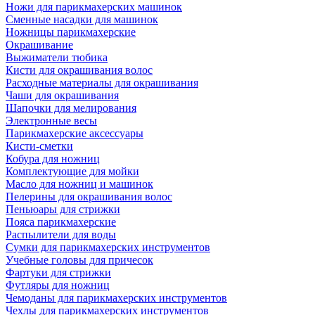
Ножи для парикмахерских машинок
Сменные насадки для машинок
Ножницы парикмахерские
Окрашивание
Выжиматели тюбика
Кисти для окрашивания волос
Расходные материалы для окрашивания
Чаши для окрашивания
Шапочки для мелирования
Электронные весы
Парикмахерские аксессуары
Кисти-сметки
Кобура для ножниц
Комплектующие для мойки
Масло для ножниц и машинок
Пелерины для окрашивания волос
Пеньюары для стрижки
Пояса парикмахерские
Распылители для воды
Сумки для парикмахерских инструментов
Учебные головы для причесок
Фартуки для стрижки
Футляры для ножниц
Чемоданы для парикмахерских инструментов
Чехлы для парикмахерских инструментов