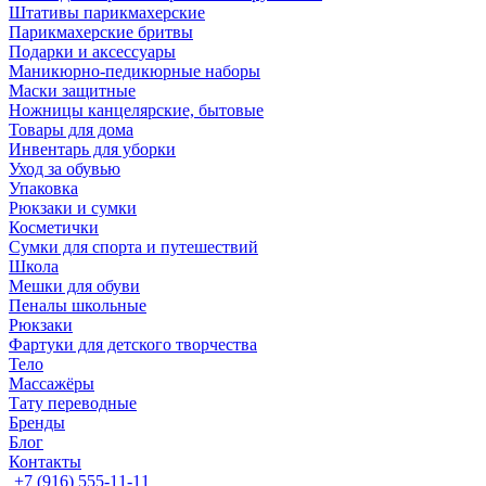
Штативы парикмахерские
Парикмахерские бритвы
Подарки и аксессуары
Маникюрно-педикюрные наборы
Маски защитные
Ножницы канцелярские, бытовые
Товары для дома
Инвентарь для уборки
Уход за обувью
Упаковка
Рюкзаки и сумки
Косметички
Сумки для спорта и путешествий
Школа
Мешки для обуви
Пеналы школьные
Рюкзаки
Фартуки для детского творчества
Тело
Массажёры
Тату переводные
Бренды
Блог
Контакты
+7 (916) 555-11-11