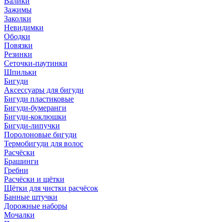
Валики
Зажимы
Заколки
Невидимки
Ободки
Повязки
Резинки
Сеточки-паутинки
Шпильки
Бигуди
Аксессуары для бигуди
Бигуди пластиковые
Бигуди-бумеранги
Бигуди-коклюшки
Бигуди-липучки
Поролоновые бигуди
Термобигуди для волос
Расчёски
Брашинги
Гребни
Расчёски и щётки
Щётки для чистки расчёсок
Банные штучки
Дорожные наборы
Мочалки