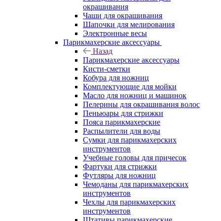
окрашивания
Чаши для окрашивания
Шапочки для мелирования
Электронные весы
Парикмахерские аксессуары
Назад
Парикмахерские аксессуары
Кисти-сметки
Кобура для ножниц
Комплектующие для мойки
Масло для ножниц и машинок
Пелерины для окрашивания волос
Пеньюары для стрижки
Пояса парикмахерские
Распылители для воды
Сумки для парикмахерских
инструментов
Учебные головы для причесок
Фартуки для стрижки
Футляры для ножниц
Чемоданы для парикмахерских
инструментов
Чехлы для парикмахерских
инструментов
Штативы парикмахерские