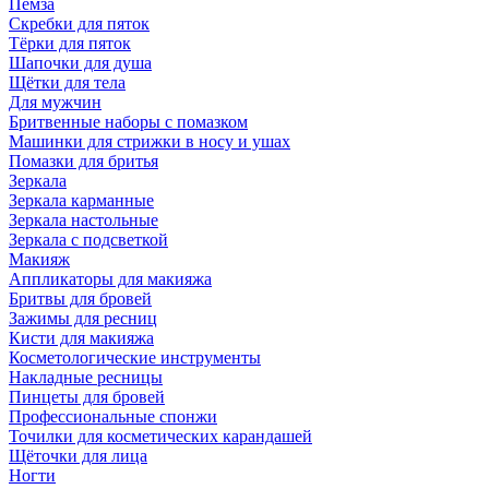
Пемза
Скребки для пяток
Тёрки для пяток
Шапочки для душа
Щётки для тела
Для мужчин
Бритвенные наборы с помазком
Машинки для стрижки в носу и ушах
Помазки для бритья
Зеркала
Зеркала карманные
Зеркала настольные
Зеркала с подсветкой
Макияж
Аппликаторы для макияжа
Бритвы для бровей
Зажимы для ресниц
Кисти для макияжа
Косметологические инструменты
Накладные ресницы
Пинцеты для бровей
Профессиональные спонжи
Точилки для косметических карандашей
Щёточки для лица
Ногти