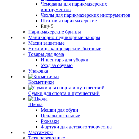
Чемоданы для парикмахерских
инструментов
Чехлы для парикмахерских инструментов
Штативы парикмахерские
Ещё 5
Парикмахерские бритвы
Маникюрно-педикюрные наборы
Маски защитные
Ножницы канцелярские, бытовые
Товары для дома
Инвентарь для уборки
Уход за обувью
Упаковка
Косметички
Сумки для спорта и путешествий
Школа
Мешки для обуви
Пеналы школьные
Рюкзаки
Фартуки для детского творчества
Массажёры
Тату переводные