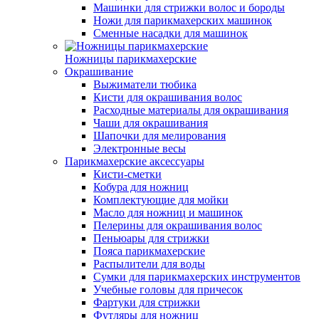
Машинки для стрижки волос и бороды
Ножи для парикмахерских машинок
Сменные насадки для машинок
Ножницы парикмахерские
Окрашивание
Выжиматели тюбика
Кисти для окрашивания волос
Расходные материалы для окрашивания
Чаши для окрашивания
Шапочки для мелирования
Электронные весы
Парикмахерские аксессуары
Кисти-сметки
Кобура для ножниц
Комплектующие для мойки
Масло для ножниц и машинок
Пелерины для окрашивания волос
Пеньюары для стрижки
Пояса парикмахерские
Распылители для воды
Сумки для парикмахерских инструментов
Учебные головы для причесок
Фартуки для стрижки
Футляры для ножниц