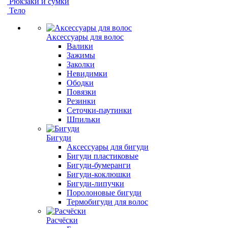
Рюкзаки и сумки
Тело
Аксессуары для волос
Валики
Зажимы
Заколки
Невидимки
Ободки
Повязки
Резинки
Сеточки-паутинки
Шпильки
Бигуди
Аксессуары для бигуди
Бигуди пластиковые
Бигуди-бумеранги
Бигуди-коклюшки
Бигуди-липучки
Поролоновые бигуди
Термобигуди для волос
Расчёски