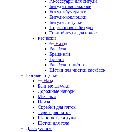
Аксессуары для бигуди
Бигуди пластиковые
Бигуди-бумеранги
Бигуди-коклюшки
Бигуди-липучки
Поролоновые бигуди
Термобигуди для волос
Расчёски
Назад
Расчёски
Брашинги
Гребни
Расчёски и щётки
Щётки для чистки расчёсок
Банные штучки
Назад
Банные штучки
Дорожные наборы
Мочалки
Пемза
Скребки для пяток
Тёрки для пяток
Шапочки для душа
Щётки для тела
Для мужчин