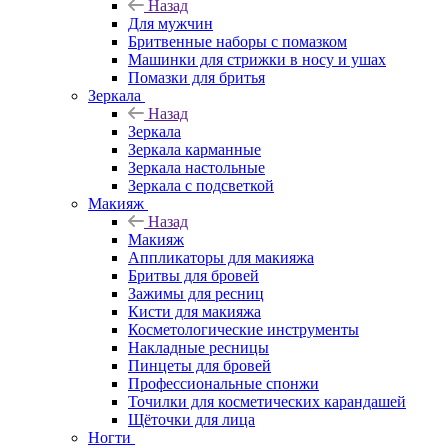
Назад
Для мужчин
Бритвенные наборы с помазком
Машинки для стрижки в носу и ушах
Помазки для бритья
Зеркала
Назад
Зеркала
Зеркала карманные
Зеркала настольные
Зеркала с подсветкой
Макияж
Назад
Макияж
Аппликаторы для макияжа
Бритвы для бровей
Зажимы для ресниц
Кисти для макияжа
Косметологические инструменты
Накладные ресницы
Пинцеты для бровей
Профессиональные спонжи
Точилки для косметических карандашей
Щёточки для лица
Ногти