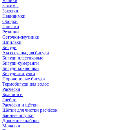
Валики
Зажимы
Заколки
Невидимки
Ободки
Повязки
Резинки
Сеточки-паутинки
Шпильки
Бигуди
Аксессуары для бигуди
Бигуди пластиковые
Бигуди-бумеранги
Бигуди-коклюшки
Бигуди-липучки
Поролоновые бигуди
Термобигуди для волос
Расчёски
Брашинги
Гребни
Расчёски и щётки
Щётки для чистки расчёсок
Банные штучки
Дорожные наборы
Мочалки