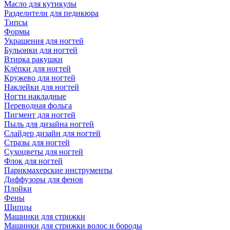
Масло для кутикулы
Разделители для педикюра
Типсы
Формы
Украшения для ногтей
Бульонки для ногтей
Втирка ракушки
Клёпки для ногтей
Кружево для ногтей
Наклейки для ногтей
Ногти накладные
Переводная фольга
Пигмент для ногтей
Пыль для дизайна ногтей
Слайдер дизайн для ногтей
Стразы для ногтей
Сухоцветы для ногтей
Флок для ногтей
Парикмахерские инструменты
Диффузоры для фенов
Плойки
Фены
Щипцы
Машинки для стрижки
Машинки для стрижки волос и бороды