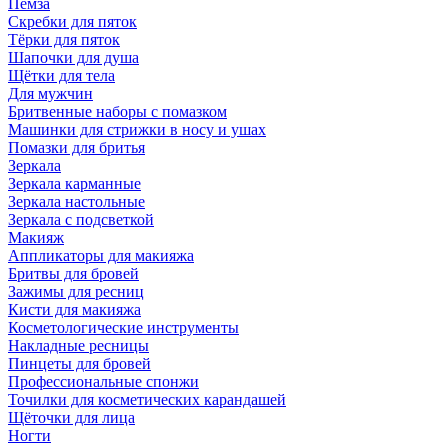
Пемза
Скребки для пяток
Тёрки для пяток
Шапочки для душа
Щётки для тела
Для мужчин
Бритвенные наборы с помазком
Машинки для стрижки в носу и ушах
Помазки для бритья
Зеркала
Зеркала карманные
Зеркала настольные
Зеркала с подсветкой
Макияж
Аппликаторы для макияжа
Бритвы для бровей
Зажимы для ресниц
Кисти для макияжа
Косметологические инструменты
Накладные ресницы
Пинцеты для бровей
Профессиональные спонжи
Точилки для косметических карандашей
Щёточки для лица
Ногти