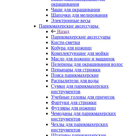
окрашивания
Чаши для окрашивания
Шапочки для мелирования
Электронные весы
Парикмахерские аксессуары
Назад
Парикмахерские аксессуары
Кисти-сметки
Кобура для ножниц
Комплектующие для мойки
Масло для ножниц и машинок
Пелерины для окрашивания волос
Пеньюары для стрижки
Пояса парикмахерские
Распылители для воды
Сумки для парикмахерских
инструментов
Учебные головы для причесок
Фартуки для стрижки
Футляры для ножниц
Чемоданы для парикмахерских
инструментов
Чехлы для парикмахерских
инструментов
Штативы парикмахерские