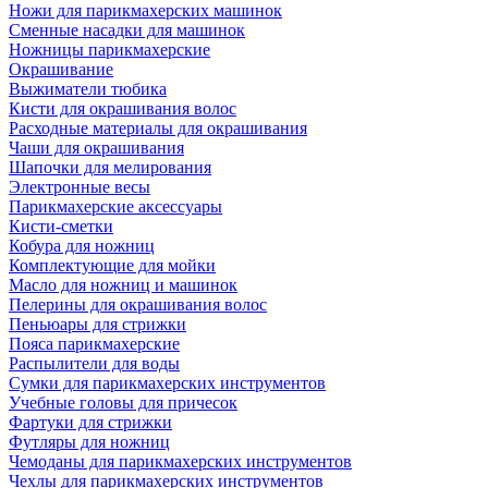
Ножи для парикмахерских машинок
Сменные насадки для машинок
Ножницы парикмахерские
Окрашивание
Выжиматели тюбика
Кисти для окрашивания волос
Расходные материалы для окрашивания
Чаши для окрашивания
Шапочки для мелирования
Электронные весы
Парикмахерские аксессуары
Кисти-сметки
Кобура для ножниц
Комплектующие для мойки
Масло для ножниц и машинок
Пелерины для окрашивания волос
Пеньюары для стрижки
Пояса парикмахерские
Распылители для воды
Сумки для парикмахерских инструментов
Учебные головы для причесок
Фартуки для стрижки
Футляры для ножниц
Чемоданы для парикмахерских инструментов
Чехлы для парикмахерских инструментов