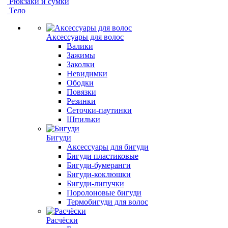
Рюкзаки и сумки
Тело
Аксессуары для волос
Валики
Зажимы
Заколки
Невидимки
Ободки
Повязки
Резинки
Сеточки-паутинки
Шпильки
Бигуди
Аксессуары для бигуди
Бигуди пластиковые
Бигуди-бумеранги
Бигуди-коклюшки
Бигуди-липучки
Поролоновые бигуди
Термобигуди для волос
Расчёски