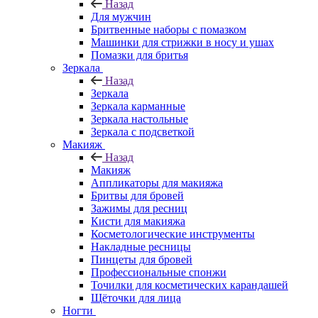
Назад
Для мужчин
Бритвенные наборы с помазком
Машинки для стрижки в носу и ушах
Помазки для бритья
Зеркала
Назад
Зеркала
Зеркала карманные
Зеркала настольные
Зеркала с подсветкой
Макияж
Назад
Макияж
Аппликаторы для макияжа
Бритвы для бровей
Зажимы для ресниц
Кисти для макияжа
Косметологические инструменты
Накладные ресницы
Пинцеты для бровей
Профессиональные спонжи
Точилки для косметических карандашей
Щёточки для лица
Ногти