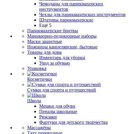
Чемоданы для парикмахерских
инструментов
Чехлы для парикмахерских инструментов
Штативы парикмахерские
Ещё 5
Парикмахерские бритвы
Маникюрно-педикюрные наборы
Маски защитные
Ножницы канцелярские, бытовые
Товары для дома
Инвентарь для уборки
Уход за обувью
Упаковка
Косметички
Сумки для спорта и путешествий
Школа
Мешки для обуви
Пеналы школьные
Рюкзаки
Фартуки для детского творчества
Массажёры
Тату переводные