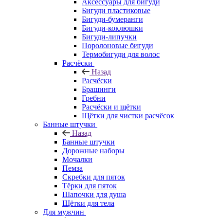
Аксессуары для бигуди
Бигуди пластиковые
Бигуди-бумеранги
Бигуди-коклюшки
Бигуди-липучки
Поролоновые бигуди
Термобигуди для волос
Расчёски
Назад
Расчёски
Брашинги
Гребни
Расчёски и щётки
Щётки для чистки расчёсок
Банные штучки
Назад
Банные штучки
Дорожные наборы
Мочалки
Пемза
Скребки для пяток
Тёрки для пяток
Шапочки для душа
Щётки для тела
Для мужчин