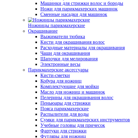
Машинки для стрижки волос и бороды
Ножи для парикмахерских машинок
Сменные насадки для машинок
Ножницы парикмахерские
Окрашивание
Выжиматели тюбика
Кисти для окрашивания волос
Расходные материалы для окрашивания
Чаши для окрашивания
Шапочки для мелирования
Электронные весы
Парикмахерские аксессуары
Кисти-сметки
Кобура для ножниц
Комплектующие для мойки
Масло для ножниц и машинок
Пелерины для окрашивания волос
Пеньюары для стрижки
Пояса парикмахерские
Распылители для воды
Сумки для парикмахерских инструментов
Учебные головы для причесок
Фартуки для стрижки
Футляры для ножниц