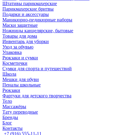
Штативы парикмахерские
Парикмахерские бритвы
Подарки и аксессуары
Маникюрно-педикюрные наборы
Маски защитные
Ножницы канцелярские, бытовые
Товары для дома
Инвентарь для уборки
Уход за обувью
Упаковка
Рюкзаки и сумки
Косметички
Сумки для спорта и путешествий
Школа
Мешки для обуви
Пеналы школьные
Рюкзаки
Фартуки для детского творчества
Тело
Массажёры
Тату переводные
Бренды
Блог
Контакты
+7 (916) 555-11-11