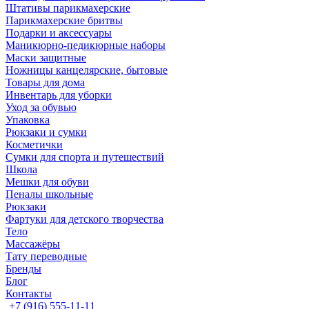
Штативы парикмахерские
Парикмахерские бритвы
Подарки и аксессуары
Маникюрно-педикюрные наборы
Маски защитные
Ножницы канцелярские, бытовые
Товары для дома
Инвентарь для уборки
Уход за обувью
Упаковка
Рюкзаки и сумки
Косметички
Сумки для спорта и путешествий
Школа
Мешки для обуви
Пеналы школьные
Рюкзаки
Фартуки для детского творчества
Тело
Массажёры
Тату переводные
Бренды
Блог
Контакты
+7 (916) 555-11-11