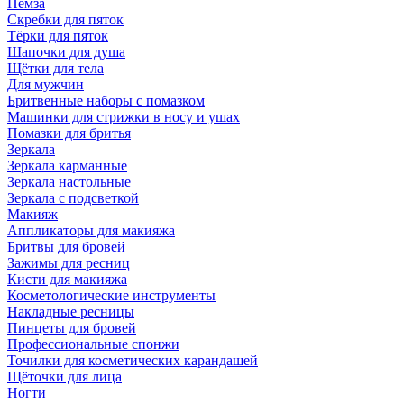
Пемза
Скребки для пяток
Тёрки для пяток
Шапочки для душа
Щётки для тела
Для мужчин
Бритвенные наборы с помазком
Машинки для стрижки в носу и ушах
Помазки для бритья
Зеркала
Зеркала карманные
Зеркала настольные
Зеркала с подсветкой
Макияж
Аппликаторы для макияжа
Бритвы для бровей
Зажимы для ресниц
Кисти для макияжа
Косметологические инструменты
Накладные ресницы
Пинцеты для бровей
Профессиональные спонжи
Точилки для косметических карандашей
Щёточки для лица
Ногти