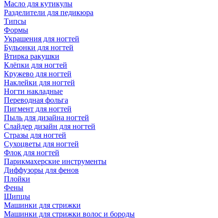
Масло для кутикулы
Разделители для педикюра
Типсы
Формы
Украшения для ногтей
Бульонки для ногтей
Втирка ракушки
Клёпки для ногтей
Кружево для ногтей
Наклейки для ногтей
Ногти накладные
Переводная фольга
Пигмент для ногтей
Пыль для дизайна ногтей
Слайдер дизайн для ногтей
Стразы для ногтей
Сухоцветы для ногтей
Флок для ногтей
Парикмахерские инструменты
Диффузоры для фенов
Плойки
Фены
Щипцы
Машинки для стрижки
Машинки для стрижки волос и бороды