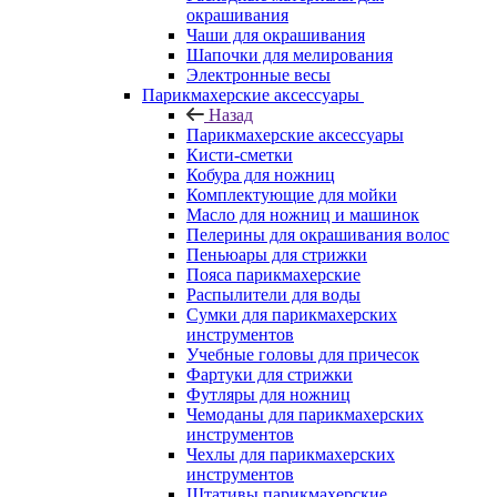
окрашивания
Чаши для окрашивания
Шапочки для мелирования
Электронные весы
Парикмахерские аксессуары
Назад
Парикмахерские аксессуары
Кисти-сметки
Кобура для ножниц
Комплектующие для мойки
Масло для ножниц и машинок
Пелерины для окрашивания волос
Пеньюары для стрижки
Пояса парикмахерские
Распылители для воды
Сумки для парикмахерских
инструментов
Учебные головы для причесок
Фартуки для стрижки
Футляры для ножниц
Чемоданы для парикмахерских
инструментов
Чехлы для парикмахерских
инструментов
Штативы парикмахерские