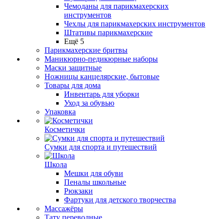
Чемоданы для парикмахерских
инструментов
Чехлы для парикмахерских инструментов
Штативы парикмахерские
Ещё 5
Парикмахерские бритвы
Маникюрно-педикюрные наборы
Маски защитные
Ножницы канцелярские, бытовые
Товары для дома
Инвентарь для уборки
Уход за обувью
Упаковка
Косметички
Сумки для спорта и путешествий
Школа
Мешки для обуви
Пеналы школьные
Рюкзаки
Фартуки для детского творчества
Массажёры
Тату переводные