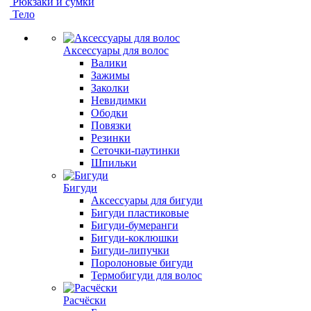
Рюкзаки и сумки
Тело
Аксессуары для волос
Валики
Зажимы
Заколки
Невидимки
Ободки
Повязки
Резинки
Сеточки-паутинки
Шпильки
Бигуди
Аксессуары для бигуди
Бигуди пластиковые
Бигуди-бумеранги
Бигуди-коклюшки
Бигуди-липучки
Поролоновые бигуди
Термобигуди для волос
Расчёски