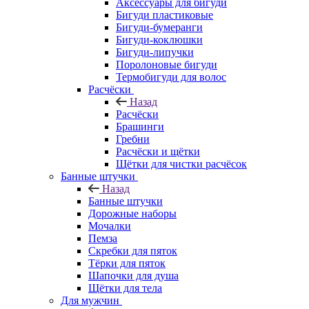
Аксессуары для бигуди
Бигуди пластиковые
Бигуди-бумеранги
Бигуди-коклюшки
Бигуди-липучки
Поролоновые бигуди
Термобигуди для волос
Расчёски
Назад
Расчёски
Брашинги
Гребни
Расчёски и щётки
Щётки для чистки расчёсок
Банные штучки
Назад
Банные штучки
Дорожные наборы
Мочалки
Пемза
Скребки для пяток
Тёрки для пяток
Шапочки для душа
Щётки для тела
Для мужчин