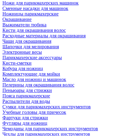
Ножи для парикмахерских машинок
Сменные насадки для машинок
Ножницы парикмахерские
Окрашивание
Выжиматели тюбика
Кисти для окрашивания волос
Расходные материалы для окрашивания
Чаши для окрашивания
Шапочки для мелирования
Электронные весы
Парикмахерские аксессуары
Кисти-сметки
Кобура для ножниц
Комплектующие для мойки
Масло для ножниц и машинок
Пелерины для окрашивания волос
Пеньюары для стрижки
Пояса парикмахерские
Распылители для воды
Сумки для парикмахерских инструментов
Учебные головы для причесок
Фартуки для стрижки
Футляры для ножниц
Чемоданы для парикмахерских инструментов
Чехлы для парикмахерских инструментов