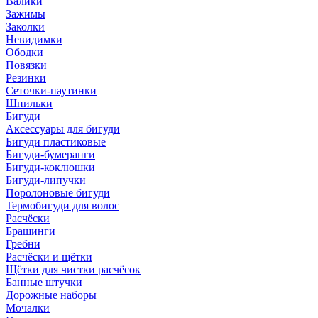
Валики
Зажимы
Заколки
Невидимки
Ободки
Повязки
Резинки
Сеточки-паутинки
Шпильки
Бигуди
Аксессуары для бигуди
Бигуди пластиковые
Бигуди-бумеранги
Бигуди-коклюшки
Бигуди-липучки
Поролоновые бигуди
Термобигуди для волос
Расчёски
Брашинги
Гребни
Расчёски и щётки
Щётки для чистки расчёсок
Банные штучки
Дорожные наборы
Мочалки