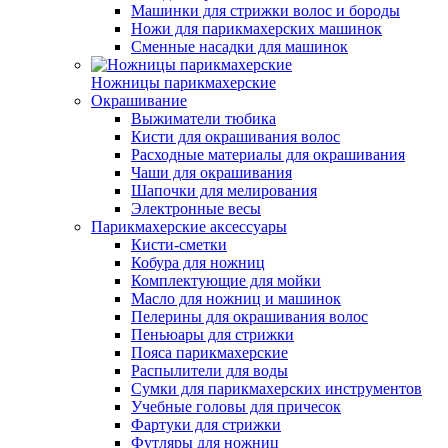
Машинки для стрижки волос и бороды
Ножи для парикмахерских машинок
Сменные насадки для машинок
Ножницы парикмахерские
Окрашивание
Выжиматели тюбика
Кисти для окрашивания волос
Расходные материалы для окрашивания
Чаши для окрашивания
Шапочки для мелирования
Электронные весы
Парикмахерские аксессуары
Кисти-сметки
Кобура для ножниц
Комплектующие для мойки
Масло для ножниц и машинок
Пелерины для окрашивания волос
Пеньюары для стрижки
Пояса парикмахерские
Распылители для воды
Сумки для парикмахерских инструментов
Учебные головы для причесок
Фартуки для стрижки
Футляры для ножниц