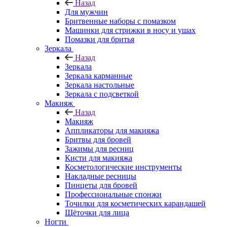
Назад
Для мужчин
Бритвенные наборы с помазком
Машинки для стрижки в носу и ушах
Помазки для бритья
Зеркала
Назад
Зеркала
Зеркала карманные
Зеркала настольные
Зеркала с подсветкой
Макияж
Назад
Макияж
Аппликаторы для макияжа
Бритвы для бровей
Зажимы для ресниц
Кисти для макияжа
Косметологические инструменты
Накладные ресницы
Пинцеты для бровей
Профессиональные спонжи
Точилки для косметических карандашей
Щёточки для лица
Ногти