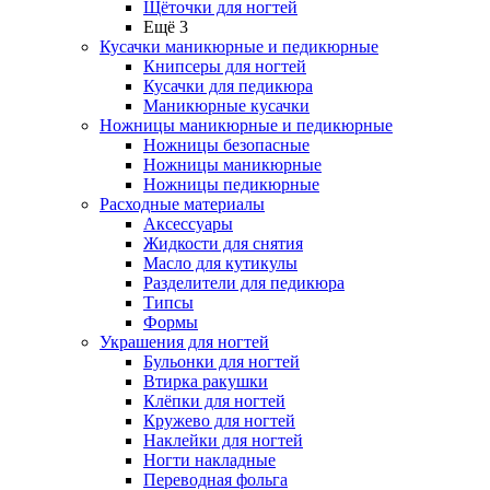
Щёточки для ногтей
Ещё 3
Кусачки маникюрные и педикюрные
Книпсеры для ногтей
Кусачки для педикюра
Маникюрные кусачки
Ножницы маникюрные и педикюрные
Ножницы безопасные
Ножницы маникюрные
Ножницы педикюрные
Расходные материалы
Аксессуары
Жидкости для снятия
Масло для кутикулы
Разделители для педикюра
Типсы
Формы
Украшения для ногтей
Бульонки для ногтей
Втирка ракушки
Клёпки для ногтей
Кружево для ногтей
Наклейки для ногтей
Ногти накладные
Переводная фольга