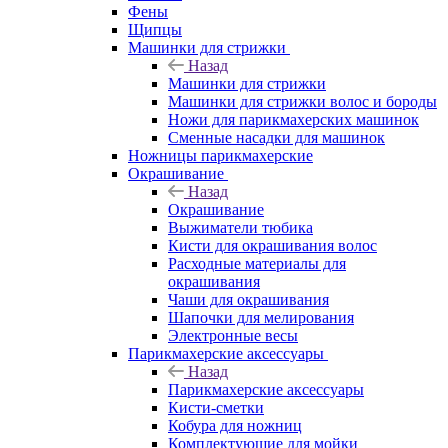
Фены
Щипцы
Машинки для стрижки
Назад
Машинки для стрижки
Машинки для стрижки волос и бороды
Ножи для парикмахерских машинок
Сменные насадки для машинок
Ножницы парикмахерские
Окрашивание
Назад
Окрашивание
Выжиматели тюбика
Кисти для окрашивания волос
Расходные материалы для
окрашивания
Чаши для окрашивания
Шапочки для мелирования
Электронные весы
Парикмахерские аксессуары
Назад
Парикмахерские аксессуары
Кисти-сметки
Кобура для ножниц
Комплектующие для мойки