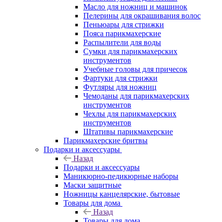
Масло для ножниц и машинок
Пелерины для окрашивания волос
Пеньюары для стрижки
Пояса парикмахерские
Распылители для воды
Сумки для парикмахерских
инструментов
Учебные головы для причесок
Фартуки для стрижки
Футляры для ножниц
Чемоданы для парикмахерских
инструментов
Чехлы для парикмахерских
инструментов
Штативы парикмахерские
Парикмахерские бритвы
Подарки и аксессуары
Назад
Подарки и аксессуары
Маникюрно-педикюрные наборы
Маски защитные
Ножницы канцелярские, бытовые
Товары для дома
Назад
Товары для дома