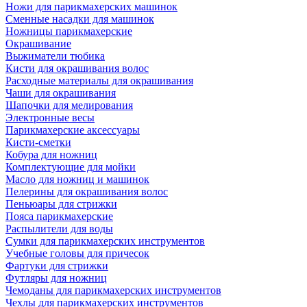
Ножи для парикмахерских машинок
Сменные насадки для машинок
Ножницы парикмахерские
Окрашивание
Выжиматели тюбика
Кисти для окрашивания волос
Расходные материалы для окрашивания
Чаши для окрашивания
Шапочки для мелирования
Электронные весы
Парикмахерские аксессуары
Кисти-сметки
Кобура для ножниц
Комплектующие для мойки
Масло для ножниц и машинок
Пелерины для окрашивания волос
Пеньюары для стрижки
Пояса парикмахерские
Распылители для воды
Сумки для парикмахерских инструментов
Учебные головы для причесок
Фартуки для стрижки
Футляры для ножниц
Чемоданы для парикмахерских инструментов
Чехлы для парикмахерских инструментов