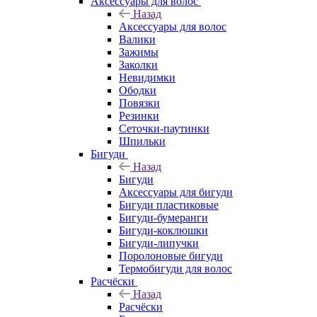
Аксессуары для волос
Назад
Аксессуары для волос
Валики
Зажимы
Заколки
Невидимки
Ободки
Повязки
Резинки
Сеточки-паутинки
Шпильки
Бигуди
Назад
Бигуди
Аксессуары для бигуди
Бигуди пластиковые
Бигуди-бумеранги
Бигуди-коклюшки
Бигуди-липучки
Поролоновые бигуди
Термобигуди для волос
Расчёски
Назад
Расчёски