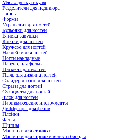
Масло для кутикулы
Разделители для педикюра
Типсы
Формы
Украшения для ногтей
Бульонки для ногтей
Втирка ракушки
Клёпки для ногтей
Кружево для ногтей
Наклейки для ногтей
Ногти накладные
Переводная фольга
Пигмент для ногтей
Пыль для дизайна ногтей
Слайдер дизайн для ногтей
Стразы для ногтей
Сухоцветы для ногтей
Флок для ногтей
Парикмахерские инструменты
Диффузоры для фенов
Плойки
Фены
Щипцы
Машинки для стрижки
Машинки для стрижки волос и бороды