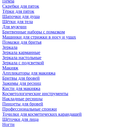
Пемза
Скребки для пяток
Тёрки для пяток
Шапочки для душа
Щётки для тела
Для мужчин
Бритвенные наборы с помазком
Машинки для стрижки в носу и ушах
Помазки для бритья
Зеркала
Зеркала карманные
Зеркала настольные
Зеркала с подсветкой
Макияж
Аппликаторы для макияжа
Бритвы для бровей
Зажимы для ресниц
Кисти для макияжа
Косметологические инструменты
Накладные ресницы
Пинцеты для бровей
Профессиональные спонжи
Точилки для косметических карандашей
Щёточки для лица
Ногти