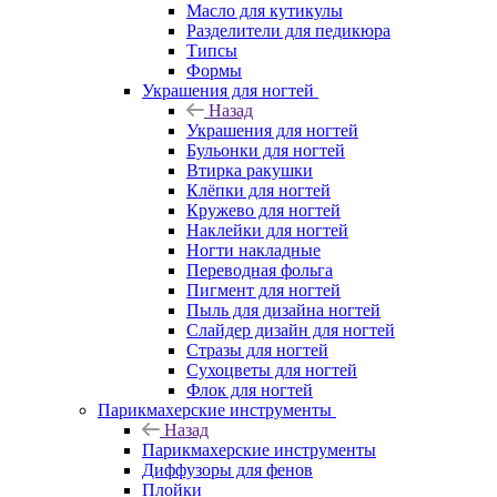
Масло для кутикулы
Разделители для педикюра
Типсы
Формы
Украшения для ногтей
Назад
Украшения для ногтей
Бульонки для ногтей
Втирка ракушки
Клёпки для ногтей
Кружево для ногтей
Наклейки для ногтей
Ногти накладные
Переводная фольга
Пигмент для ногтей
Пыль для дизайна ногтей
Слайдер дизайн для ногтей
Стразы для ногтей
Сухоцветы для ногтей
Флок для ногтей
Парикмахерские инструменты
Назад
Парикмахерские инструменты
Диффузоры для фенов
Плойки