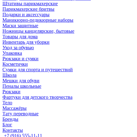
Штативы парикмахерские
Парикмахерские бритвы
Подарки и аксессуары
Маникюрно-педикюрные наборы
Маски защитные
Ножницы канцелярские, бытовые
Товары для дома
Инвентарь для уборки
Уход за обувью
Упаковка
Рюкзаки и сумки
Косметички
Сумки для спорта и путешествий
Школа
Мешки для обуви
Пеналы школьные
Рюкзаки
Фартуки для детского творчества
Тело
Массажёры
Тату переводные
Бренды
Блог
Контакты
+7 (916) 555-11-11