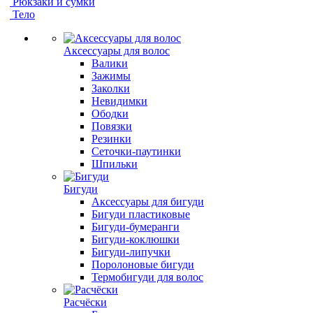
Рюкзаки и сумки
Тело
Аксессуары для волос
Валики
Зажимы
Заколки
Невидимки
Ободки
Повязки
Резинки
Сеточки-паутинки
Шпильки
Бигуди
Аксессуары для бигуди
Бигуди пластиковые
Бигуди-бумеранги
Бигуди-коклюшки
Бигуди-липучки
Поролоновые бигуди
Термобигуди для волос
Расчёски