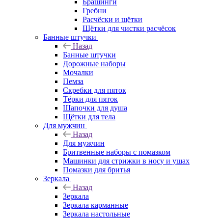
Брашинги
Гребни
Расчёски и щётки
Щётки для чистки расчёсок
Банные штучки
Назад
Банные штучки
Дорожные наборы
Мочалки
Пемза
Скребки для пяток
Тёрки для пяток
Шапочки для душа
Щётки для тела
Для мужчин
Назад
Для мужчин
Бритвенные наборы с помазком
Машинки для стрижки в носу и ушах
Помазки для бритья
Зеркала
Назад
Зеркала
Зеркала карманные
Зеркала настольные