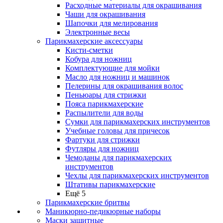
Расходные материалы для окрашивания
Чаши для окрашивания
Шапочки для мелирования
Электронные весы
Парикмахерские аксессуары
Кисти-сметки
Кобура для ножниц
Комплектующие для мойки
Масло для ножниц и машинок
Пелерины для окрашивания волос
Пеньюары для стрижки
Пояса парикмахерские
Распылители для воды
Сумки для парикмахерских инструментов
Учебные головы для причесок
Фартуки для стрижки
Футляры для ножниц
Чемоданы для парикмахерских
инструментов
Чехлы для парикмахерских инструментов
Штативы парикмахерские
Ещё 5
Парикмахерские бритвы
Маникюрно-педикюрные наборы
Маски защитные