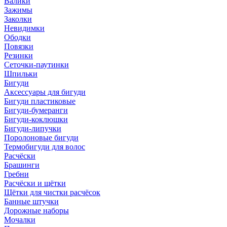
Валики
Зажимы
Заколки
Невидимки
Ободки
Повязки
Резинки
Сеточки-паутинки
Шпильки
Бигуди
Аксессуары для бигуди
Бигуди пластиковые
Бигуди-бумеранги
Бигуди-коклюшки
Бигуди-липучки
Поролоновые бигуди
Термобигуди для волос
Расчёски
Брашинги
Гребни
Расчёски и щётки
Щётки для чистки расчёсок
Банные штучки
Дорожные наборы
Мочалки