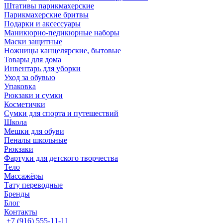
Штативы парикмахерские
Парикмахерские бритвы
Подарки и аксессуары
Маникюрно-педикюрные наборы
Маски защитные
Ножницы канцелярские, бытовые
Товары для дома
Инвентарь для уборки
Уход за обувью
Упаковка
Рюкзаки и сумки
Косметички
Сумки для спорта и путешествий
Школа
Мешки для обуви
Пеналы школьные
Рюкзаки
Фартуки для детского творчества
Тело
Массажёры
Тату переводные
Бренды
Блог
Контакты
+7 (916) 555-11-11