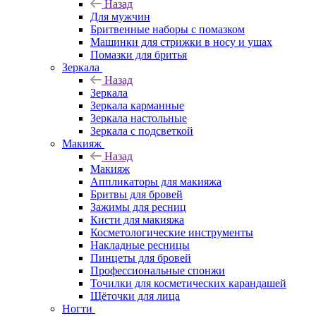
Назад
Для мужчин
Бритвенные наборы с помазком
Машинки для стрижки в носу и ушах
Помазки для бритья
Зеркала
Назад
Зеркала
Зеркала карманные
Зеркала настольные
Зеркала с подсветкой
Макияж
Назад
Макияж
Аппликаторы для макияжа
Бритвы для бровей
Зажимы для ресниц
Кисти для макияжа
Косметологические инструменты
Накладные ресницы
Пинцеты для бровей
Профессиональные спонжи
Точилки для косметических карандашей
Щёточки для лица
Ногти