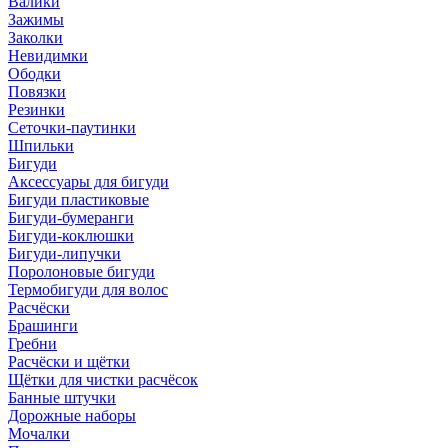
Валики
Зажимы
Заколки
Невидимки
Ободки
Повязки
Резинки
Сеточки-паутинки
Шпильки
Бигуди
Аксессуары для бигуди
Бигуди пластиковые
Бигуди-бумеранги
Бигуди-коклюшки
Бигуди-липучки
Поролоновые бигуди
Термобигуди для волос
Расчёски
Брашинги
Гребни
Расчёски и щётки
Щётки для чистки расчёсок
Банные штучки
Дорожные наборы
Мочалки