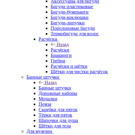
Аксессуары для бигуди
Бигуди пластиковые
Бигуди-бумеранги
Бигуди-коклюшки
Бигуди-липучки
Поролоновые бигуди
Термобигуди для волос
Расчёски
Назад
Расчёски
Брашинги
Гребни
Расчёски и щётки
Щётки для чистки расчёсок
Банные штучки
Назад
Банные штучки
Дорожные наборы
Мочалки
Пемза
Скребки для пяток
Тёрки для пяток
Шапочки для душа
Щётки для тела
Для мужчин