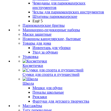
Чемоданы для парикмахерских
инструментов
Чехлы для парикмахерских инструментов
Штативы парикмахерские
Ещё 5
Парикмахерские бритвы
Маникюрно-педикюрные наборы
Маски защитные
Ножницы канцелярские, бытовые
Товары для дома
Инвентарь для уборки
Уход за обувью
Упаковка
Косметички
Сумки для спорта и путешествий
Школа
Мешки для обуви
Пеналы школьные
Рюкзаки
Фартуки для детского творчества
Массажёры
Тату переводные