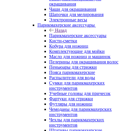
окрашивания
Чаши для окрашивания
Шапочки для мелирования
Электронные весы
Парикмахерские аксессуары
Назад
Парикмахерские аксессуары
Кисти-сметки
Кобура для ножниц
Комплектующие для мойки
Масло для ножниц и машинок
Пелерины для окрашивания волос
Пеньюары для стрижки
Пояса парикмахерские
Распылители для воды
Сумки для парикмахерских
инструментов
Учебные головы для причесок
Фартуки для стрижки
Футляры для ножниц
Чемоданы для парикмахерских
инструментов
Чехлы для парикмахерских
инструментов
Штативы парикмахерские