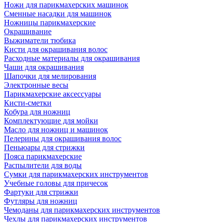
Ножи для парикмахерских машинок
Сменные насадки для машинок
Ножницы парикмахерские
Окрашивание
Выжиматели тюбика
Кисти для окрашивания волос
Расходные материалы для окрашивания
Чаши для окрашивания
Шапочки для мелирования
Электронные весы
Парикмахерские аксессуары
Кисти-сметки
Кобура для ножниц
Комплектующие для мойки
Масло для ножниц и машинок
Пелерины для окрашивания волос
Пеньюары для стрижки
Пояса парикмахерские
Распылители для воды
Сумки для парикмахерских инструментов
Учебные головы для причесок
Фартуки для стрижки
Футляры для ножниц
Чемоданы для парикмахерских инструментов
Чехлы для парикмахерских инструментов