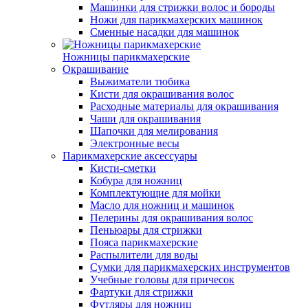
Машинки для стрижки волос и бороды
Ножи для парикмахерских машинок
Сменные насадки для машинок
Ножницы парикмахерские
Окрашивание
Выжиматели тюбика
Кисти для окрашивания волос
Расходные материалы для окрашивания
Чаши для окрашивания
Шапочки для мелирования
Электронные весы
Парикмахерские аксессуары
Кисти-сметки
Кобура для ножниц
Комплектующие для мойки
Масло для ножниц и машинок
Пелерины для окрашивания волос
Пеньюары для стрижки
Пояса парикмахерские
Распылители для воды
Сумки для парикмахерских инструментов
Учебные головы для причесок
Фартуки для стрижки
Футляры для ножниц