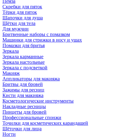
Пемза
Скребки для пяток
Тёрки для пяток
Шапочки для душа
Щётки для тела
Для мужчин
Бритвенные наборы с помазком
Машинки для стрижки в носу и ушах
Помазки для бритья
Зеркала
Зеркала карманные
Зеркала настольные
Зеркала с подсветкой
Макияж
Аппликаторы для макияжа
Бритвы для бровей
Зажимы для ресниц
Кисти для макияжа
Косметологические инструменты
Накладные ресницы
Пинцеты для бровей
Профессиональные спонжи
Точилки для косметических карандашей
Щёточки для лица
Ногти