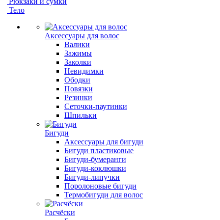
Рюкзаки и сумки
Тело
Аксессуары для волос
Валики
Зажимы
Заколки
Невидимки
Ободки
Повязки
Резинки
Сеточки-паутинки
Шпильки
Бигуди
Аксессуары для бигуди
Бигуди пластиковые
Бигуди-бумеранги
Бигуди-коклюшки
Бигуди-липучки
Поролоновые бигуди
Термобигуди для волос
Расчёски