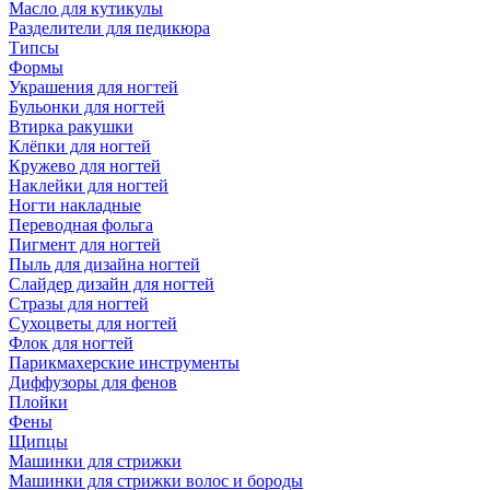
Масло для кутикулы
Разделители для педикюра
Типсы
Формы
Украшения для ногтей
Бульонки для ногтей
Втирка ракушки
Клёпки для ногтей
Кружево для ногтей
Наклейки для ногтей
Ногти накладные
Переводная фольга
Пигмент для ногтей
Пыль для дизайна ногтей
Слайдер дизайн для ногтей
Стразы для ногтей
Сухоцветы для ногтей
Флок для ногтей
Парикмахерские инструменты
Диффузоры для фенов
Плойки
Фены
Щипцы
Машинки для стрижки
Машинки для стрижки волос и бороды