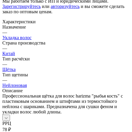
Мы работаем только с ИП и юридическими лицами.
Зарегистрируйтесь
или
авторизуйтесь
и вы сможете сделать
заказ по оптовым ценам.
Характеристики
Назначение
—
Укладка волос
Страна производства
—
Китай
Тип расчёски
—
Щётка
Тип щетины
—
Нейлоновая
Описание
Профессиональная щётка для волос harizma "рыбья кость" с
пластиковым основанием и штифтами из термостойкого
нейлона с шариками. Предназначена для сушки феном и
укладки волос любой длины.
РРЦ
78
₽