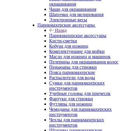
окрашивания
Чаши для окрашивания
Шапочки для мелирования
Электронные весы
Парикмахерские аксессуары
Назад
Парикмахерские аксессуары
Кисти-сметки
Кобура для ножниц
Комплектующие для мойки
Масло для ножниц и машинок
Пелерины для окрашивания волос
Пеньюары для стрижки
Пояса парикмахерские
Распылители для воды
Сумки для парикмахерских
инструментов
Учебные головы для причесок
Фартуки для стрижки
Футляры для ножниц
Чемоданы для парикмахерских
инструментов
Чехлы для парикмахерских
инструментов
Штативы парикмахерские