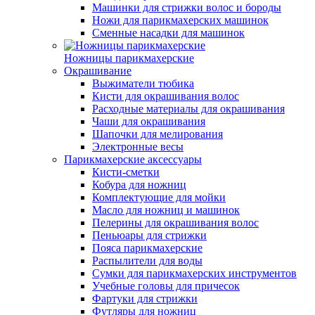
Машинки для стрижки волос и бороды
Ножи для парикмахерских машинок
Сменные насадки для машинок
Ножницы парикмахерские
Окрашивание
Выжиматели тюбика
Кисти для окрашивания волос
Расходные материалы для окрашивания
Чаши для окрашивания
Шапочки для мелирования
Электронные весы
Парикмахерские аксессуары
Кисти-сметки
Кобура для ножниц
Комплектующие для мойки
Масло для ножниц и машинок
Пелерины для окрашивания волос
Пеньюары для стрижки
Пояса парикмахерские
Распылители для воды
Сумки для парикмахерских инструментов
Учебные головы для причесок
Фартуки для стрижки
Футляры для ножниц