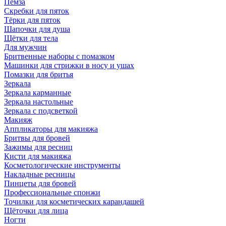
Пемза
Скребки для пяток
Тёрки для пяток
Шапочки для душа
Щётки для тела
Для мужчин
Бритвенные наборы с помазком
Машинки для стрижки в носу и ушах
Помазки для бритья
Зеркала
Зеркала карманные
Зеркала настольные
Зеркала с подсветкой
Макияж
Аппликаторы для макияжа
Бритвы для бровей
Зажимы для ресниц
Кисти для макияжа
Косметологические инструменты
Накладные ресницы
Пинцеты для бровей
Профессиональные спонжи
Точилки для косметических карандашей
Щёточки для лица
Ногти