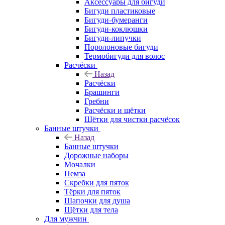
Аксессуары для бигуди
Бигуди пластиковые
Бигуди-бумеранги
Бигуди-коклюшки
Бигуди-липучки
Поролоновые бигуди
Термобигуди для волос
Расчёски
Назад
Расчёски
Брашинги
Гребни
Расчёски и щётки
Щётки для чистки расчёсок
Банные штучки
Назад
Банные штучки
Дорожные наборы
Мочалки
Пемза
Скребки для пяток
Тёрки для пяток
Шапочки для душа
Щётки для тела
Для мужчин