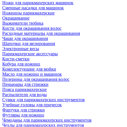
Ножи для парикмахерских машинок
Сменные насадки для машинок
Ножницы парикмахерские
Окрашивание
Выжиматели тюбика
Кисти для окрашивания волос
Расходные материалы для окрашивания
Чаши для окрашивания
Шапочки для мелирования
Электронные весы
Парикмахерские аксессуары
Кисти-сметки
Кобура для ножниц
Комплектующие для мойки
Масло для ножниц и машинок
Пелерины для окрашивания волос
Пеньюары для стрижки
Пояса парикмахерские
Распылители для воды
Сумки для парикмахерских инструментов
Учебные головы для причесок
Фартуки для стрижки
Футляры для ножниц
Чемоданы для парикмахерских инструментов
Чехлы для парикмахерских инструментов