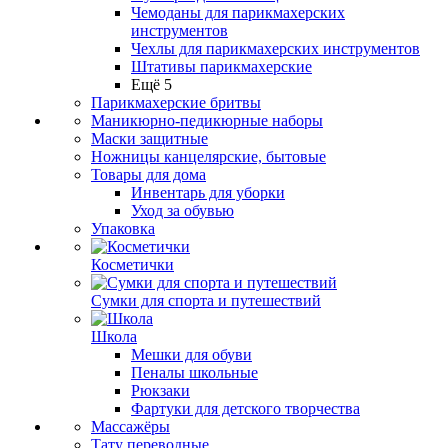
Чемоданы для парикмахерских
инструментов
Чехлы для парикмахерских инструментов
Штативы парикмахерские
Ещё 5
Парикмахерские бритвы
Маникюрно-педикюрные наборы
Маски защитные
Ножницы канцелярские, бытовые
Товары для дома
Инвентарь для уборки
Уход за обувью
Упаковка
Косметички
Сумки для спорта и путешествий
Школа
Мешки для обуви
Пеналы школьные
Рюкзаки
Фартуки для детского творчества
Массажёры
Тату переводные