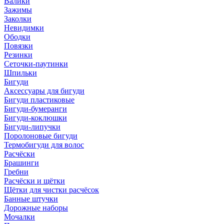
Валики
Зажимы
Заколки
Невидимки
Ободки
Повязки
Резинки
Сеточки-паутинки
Шпильки
Бигуди
Аксессуары для бигуди
Бигуди пластиковые
Бигуди-бумеранги
Бигуди-коклюшки
Бигуди-липучки
Поролоновые бигуди
Термобигуди для волос
Расчёски
Брашинги
Гребни
Расчёски и щётки
Щётки для чистки расчёсок
Банные штучки
Дорожные наборы
Мочалки