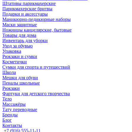
Штативы парикмахерские
Парикмахерские бритвы
Подарки и аксессуары
Маникюрно-педикюрные наборы
Маски защитные
Ножницы канцелярские, бытовые
Товары для дома
Инвентарь для уборки
Уход за обувью
Упаковка
Рюкзаки и сумки
Косметички
Сумки для спорта и путешествий
Школа
Мешки для обуви
Пеналы школьные
Рюкзаки
Фартуки для детского творчества
Тело
Массажёры
Тату переводные
Бренды
Блог
Контакты
+7 (916) 555-11-11