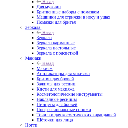
Назад
Для мужчин
Бритвенные наборы с помазком
Машинки для стрижки в носу и ушах
Помазки для бритья
Зеркала
Назад
Зеркала
Зеркала карманные
Зеркала настольные
Зеркала с подсветкой
Макияж
Назад
Макияж
Аппликаторы для макияжа
Бритвы для бровей
Зажимы для ресниц
Кисти для макияжа
Косметологические инструменты
Накладные ресницы
Пинцеты для бровей
Профессиональные спонжи
Точилки для косметических карандашей
Щёточки для лица
Ногти