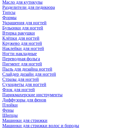
Масло для кутикулы
Разделители для педикюра
Типсы
Формы
Украшения для ногтей
Бульонки для ногтей
Втирка ракушки
Клёпки для ногтей
Кружево для ногтей
Наклейки для ногтей
Ногти накладные
Переводная фольга
Пигмент для ногтей
Пыль для дизайна ногтей
Слайдер дизайн для ногтей
Стразы для ногтей
Сухоцветы для ногтей
Флок для ногтей
Парикмахерские инструменты
Диффузоры для фенов
Плойки
Фены
Щипцы
Машинки для стрижки
Машинки для стрижки волос и бороды