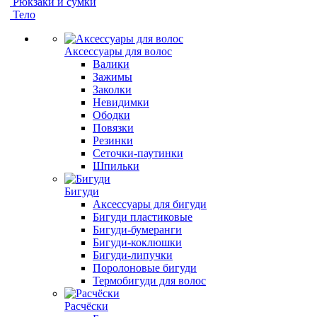
Рюкзаки и сумки
Тело
Аксессуары для волос
Валики
Зажимы
Заколки
Невидимки
Ободки
Повязки
Резинки
Сеточки-паутинки
Шпильки
Бигуди
Аксессуары для бигуди
Бигуди пластиковые
Бигуди-бумеранги
Бигуди-коклюшки
Бигуди-липучки
Поролоновые бигуди
Термобигуди для волос
Расчёски