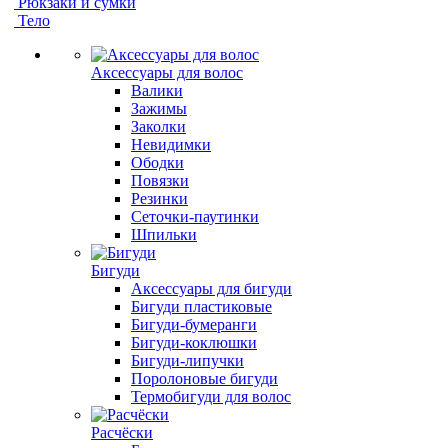
Рюкзаки и сумки
Тело
Аксессуары для волос
Валики
Зажимы
Заколки
Невидимки
Ободки
Повязки
Резинки
Сеточки-паутинки
Шпильки
Бигуди
Аксессуары для бигуди
Бигуди пластиковые
Бигуди-бумеранги
Бигуди-коклюшки
Бигуди-липучки
Поролоновые бигуди
Термобигуди для волос
Расчёски