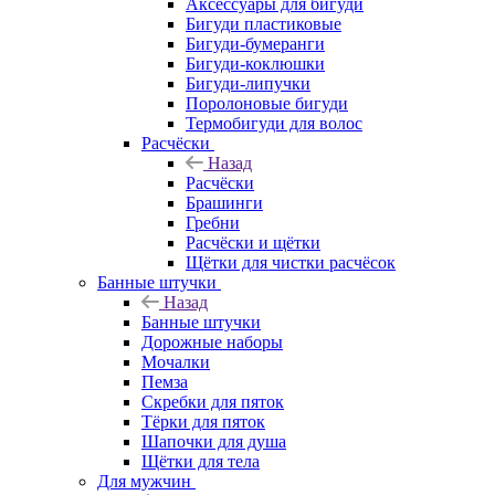
Аксессуары для бигуди
Бигуди пластиковые
Бигуди-бумеранги
Бигуди-коклюшки
Бигуди-липучки
Поролоновые бигуди
Термобигуди для волос
Расчёски
Назад
Расчёски
Брашинги
Гребни
Расчёски и щётки
Щётки для чистки расчёсок
Банные штучки
Назад
Банные штучки
Дорожные наборы
Мочалки
Пемза
Скребки для пяток
Тёрки для пяток
Шапочки для душа
Щётки для тела
Для мужчин