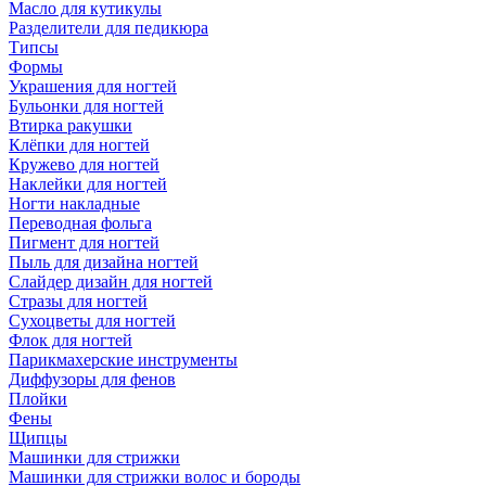
Масло для кутикулы
Разделители для педикюра
Типсы
Формы
Украшения для ногтей
Бульонки для ногтей
Втирка ракушки
Клёпки для ногтей
Кружево для ногтей
Наклейки для ногтей
Ногти накладные
Переводная фольга
Пигмент для ногтей
Пыль для дизайна ногтей
Слайдер дизайн для ногтей
Стразы для ногтей
Сухоцветы для ногтей
Флок для ногтей
Парикмахерские инструменты
Диффузоры для фенов
Плойки
Фены
Щипцы
Машинки для стрижки
Машинки для стрижки волос и бороды