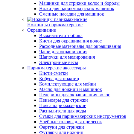
Машинки для стрижки волос и бороды
Ножи для парикмахерских машинок
Сменные насадки для машинок
Ножницы парикмахерские
Окрашивание
Выжиматели тюбика
Кисти для окрашивания волос
Расходные материалы для окрашивания
Чаши для окрашивания
Шапочки для мелирования
Электронные весы
Парикмахерские аксессуары
Кисти-сметки
Кобура для ножниц
Комплектующие для мойки
Масло для ножниц и машинок
Пелерины для окрашивания волос
Пеньюары для стрижки
Пояса парикмахерские
Распылители для воды
Сумки для парикмахерских инструментов
Учебные головы для причесок
Фартуки для стрижки
Футляры для ножниц