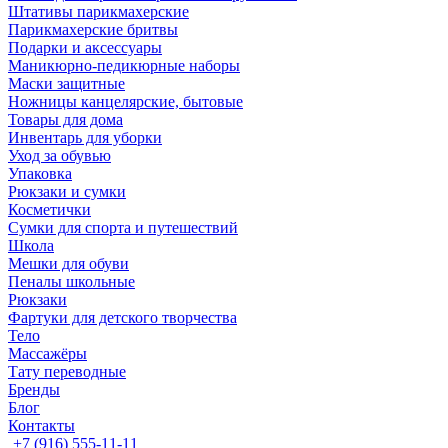
Штативы парикмахерские
Парикмахерские бритвы
Подарки и аксессуары
Маникюрно-педикюрные наборы
Маски защитные
Ножницы канцелярские, бытовые
Товары для дома
Инвентарь для уборки
Уход за обувью
Упаковка
Рюкзаки и сумки
Косметички
Сумки для спорта и путешествий
Школа
Мешки для обуви
Пеналы школьные
Рюкзаки
Фартуки для детского творчества
Тело
Массажёры
Тату переводные
Бренды
Блог
Контакты
+7 (916) 555-11-11