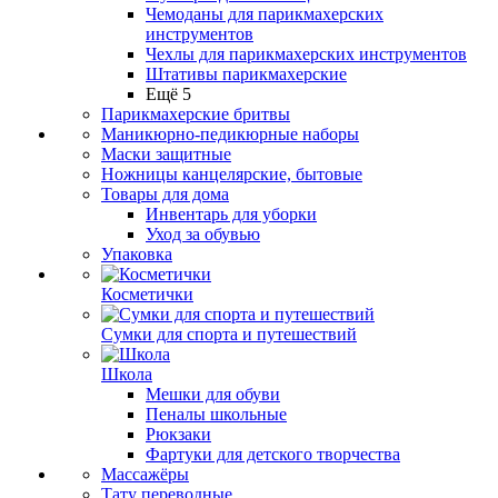
Чемоданы для парикмахерских
инструментов
Чехлы для парикмахерских инструментов
Штативы парикмахерские
Ещё 5
Парикмахерские бритвы
Маникюрно-педикюрные наборы
Маски защитные
Ножницы канцелярские, бытовые
Товары для дома
Инвентарь для уборки
Уход за обувью
Упаковка
Косметички
Сумки для спорта и путешествий
Школа
Мешки для обуви
Пеналы школьные
Рюкзаки
Фартуки для детского творчества
Массажёры
Тату переводные