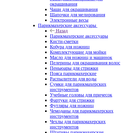
окрашивания
Чаши для окрашивания
Шапочки для мелирования
Электронные весы
Парикмахерские аксессуары
Назад
Парикмахерские аксессуары
Кисти-сметки
Кобура для ножниц
Комплектующие для мойки
Масло для ножниц и машинок
Пелерины для окрашивания волос
Пеньюары для стрижки
Пояса парикмахерские
Распылители для воды
Сумки для парикмахерских
инструментов
Учебные головы для причесок
Фартуки для стрижки
Футляры для ножниц
Чемоданы для парикмахерских
инструментов
Чехлы для парикмахерских
инструментов
Штативы парикмахерские