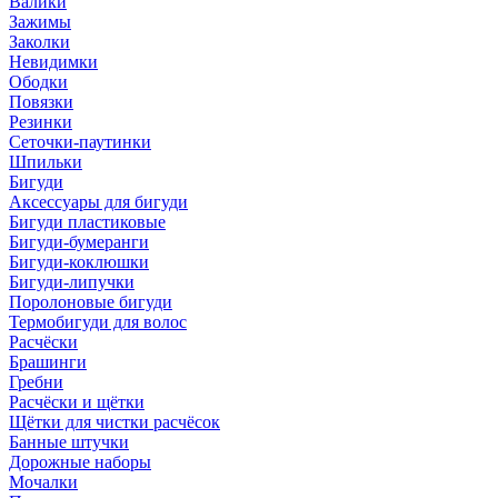
Валики
Зажимы
Заколки
Невидимки
Ободки
Повязки
Резинки
Сеточки-паутинки
Шпильки
Бигуди
Аксессуары для бигуди
Бигуди пластиковые
Бигуди-бумеранги
Бигуди-коклюшки
Бигуди-липучки
Поролоновые бигуди
Термобигуди для волос
Расчёски
Брашинги
Гребни
Расчёски и щётки
Щётки для чистки расчёсок
Банные штучки
Дорожные наборы
Мочалки