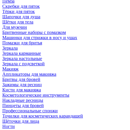
Пемза
Скребки для пяток
Тёрки для пяток
Шапочки для душа
Щётки для тела
Для мужчин
Бритвенные наборы с помазком
Машинки для стрижки в носу и ушах
Помазки для бритья
Зеркала
Зеркала карманные
Зеркала настольные
Зеркала с подсветкой
Макияж
Аппликаторы для макияжа
Бритвы для бровей
Зажимы для ресниц
Кисти для макияжа
Косметологические инструменты
Накладные ресницы
Пинцеты для бровей
Профессиональные спонжи
Точилки для косметических карандашей
Щёточки для лица
Ногти