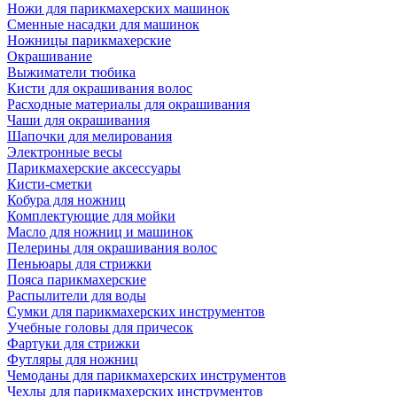
Ножи для парикмахерских машинок
Сменные насадки для машинок
Ножницы парикмахерские
Окрашивание
Выжиматели тюбика
Кисти для окрашивания волос
Расходные материалы для окрашивания
Чаши для окрашивания
Шапочки для мелирования
Электронные весы
Парикмахерские аксессуары
Кисти-сметки
Кобура для ножниц
Комплектующие для мойки
Масло для ножниц и машинок
Пелерины для окрашивания волос
Пеньюары для стрижки
Пояса парикмахерские
Распылители для воды
Сумки для парикмахерских инструментов
Учебные головы для причесок
Фартуки для стрижки
Футляры для ножниц
Чемоданы для парикмахерских инструментов
Чехлы для парикмахерских инструментов