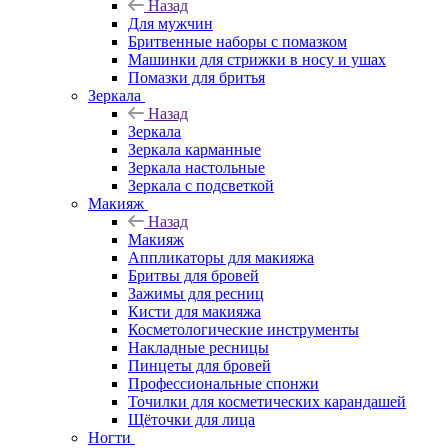
Назад
Для мужчин
Бритвенные наборы с помазком
Машинки для стрижки в носу и ушах
Помазки для бритья
Зеркала
Назад
Зеркала
Зеркала карманные
Зеркала настольные
Зеркала с подсветкой
Макияж
Назад
Макияж
Аппликаторы для макияжа
Бритвы для бровей
Зажимы для ресниц
Кисти для макияжа
Косметологические инструменты
Накладные ресницы
Пинцеты для бровей
Профессиональные спонжи
Точилки для косметических карандашей
Щёточки для лица
Ногти