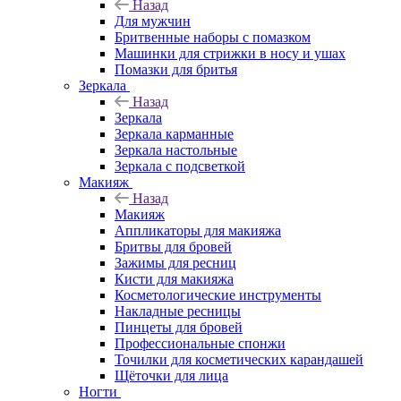
Назад
Для мужчин
Бритвенные наборы с помазком
Машинки для стрижки в носу и ушах
Помазки для бритья
Зеркала
Назад
Зеркала
Зеркала карманные
Зеркала настольные
Зеркала с подсветкой
Макияж
Назад
Макияж
Аппликаторы для макияжа
Бритвы для бровей
Зажимы для ресниц
Кисти для макияжа
Косметологические инструменты
Накладные ресницы
Пинцеты для бровей
Профессиональные спонжи
Точилки для косметических карандашей
Щёточки для лица
Ногти