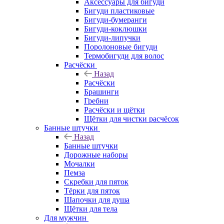
Аксессуары для бигуди
Бигуди пластиковые
Бигуди-бумеранги
Бигуди-коклюшки
Бигуди-липучки
Поролоновые бигуди
Термобигуди для волос
Расчёски
Назад
Расчёски
Брашинги
Гребни
Расчёски и щётки
Щётки для чистки расчёсок
Банные штучки
Назад
Банные штучки
Дорожные наборы
Мочалки
Пемза
Скребки для пяток
Тёрки для пяток
Шапочки для душа
Щётки для тела
Для мужчин