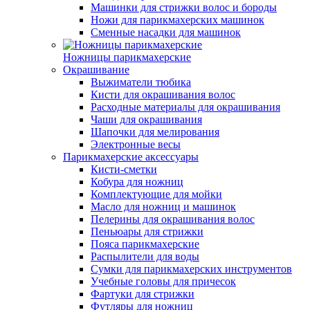
Машинки для стрижки волос и бороды
Ножи для парикмахерских машинок
Сменные насадки для машинок
Ножницы парикмахерские
Окрашивание
Выжиматели тюбика
Кисти для окрашивания волос
Расходные материалы для окрашивания
Чаши для окрашивания
Шапочки для мелирования
Электронные весы
Парикмахерские аксессуары
Кисти-сметки
Кобура для ножниц
Комплектующие для мойки
Масло для ножниц и машинок
Пелерины для окрашивания волос
Пеньюары для стрижки
Пояса парикмахерские
Распылители для воды
Сумки для парикмахерских инструментов
Учебные головы для причесок
Фартуки для стрижки
Футляры для ножниц