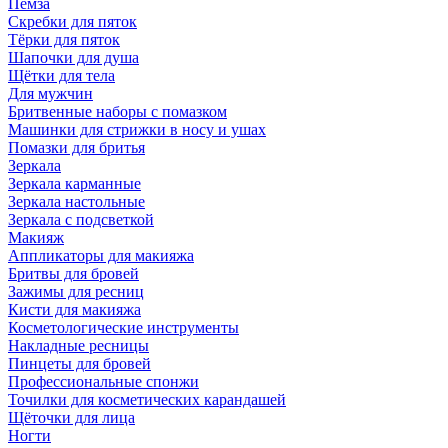
Пемза
Скребки для пяток
Тёрки для пяток
Шапочки для душа
Щётки для тела
Для мужчин
Бритвенные наборы с помазком
Машинки для стрижки в носу и ушах
Помазки для бритья
Зеркала
Зеркала карманные
Зеркала настольные
Зеркала с подсветкой
Макияж
Аппликаторы для макияжа
Бритвы для бровей
Зажимы для ресниц
Кисти для макияжа
Косметологические инструменты
Накладные ресницы
Пинцеты для бровей
Профессиональные спонжи
Точилки для косметических карандашей
Щёточки для лица
Ногти