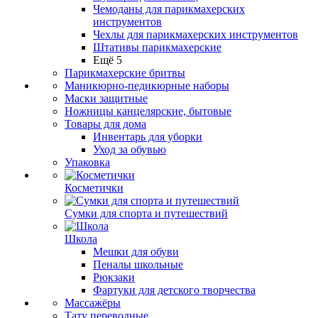
Чемоданы для парикмахерских
инструментов
Чехлы для парикмахерских инструментов
Штативы парикмахерские
Ещё 5
Парикмахерские бритвы
Маникюрно-педикюрные наборы
Маски защитные
Ножницы канцелярские, бытовые
Товары для дома
Инвентарь для уборки
Уход за обувью
Упаковка
Косметички
Сумки для спорта и путешествий
Школа
Мешки для обуви
Пеналы школьные
Рюкзаки
Фартуки для детского творчества
Массажёры
Тату переводные