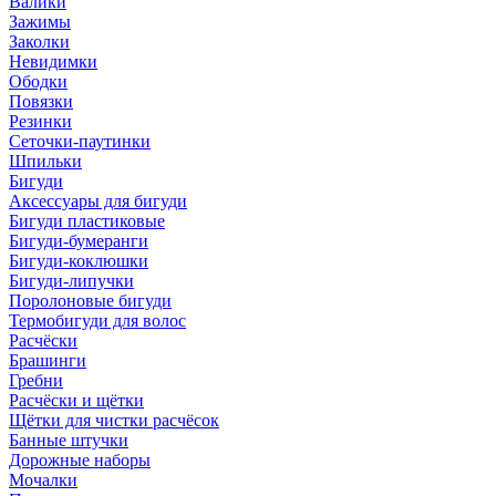
Валики
Зажимы
Заколки
Невидимки
Ободки
Повязки
Резинки
Сеточки-паутинки
Шпильки
Бигуди
Аксессуары для бигуди
Бигуди пластиковые
Бигуди-бумеранги
Бигуди-коклюшки
Бигуди-липучки
Поролоновые бигуди
Термобигуди для волос
Расчёски
Брашинги
Гребни
Расчёски и щётки
Щётки для чистки расчёсок
Банные штучки
Дорожные наборы
Мочалки