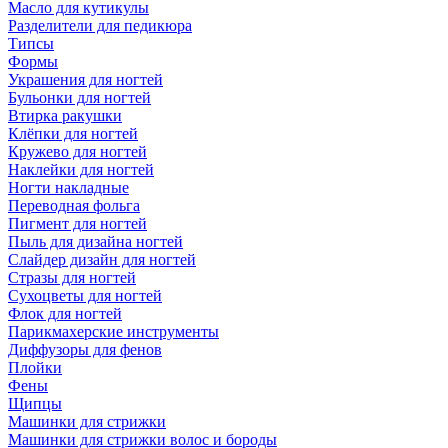
Масло для кутикулы
Разделители для педикюра
Типсы
Формы
Украшения для ногтей
Бульонки для ногтей
Втирка ракушки
Клёпки для ногтей
Кружево для ногтей
Наклейки для ногтей
Ногти накладные
Переводная фольга
Пигмент для ногтей
Пыль для дизайна ногтей
Слайдер дизайн для ногтей
Стразы для ногтей
Сухоцветы для ногтей
Флок для ногтей
Парикмахерские инструменты
Диффузоры для фенов
Плойки
Фены
Щипцы
Машинки для стрижки
Машинки для стрижки волос и бороды