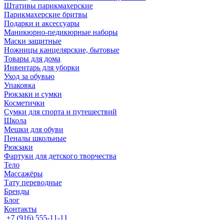
Штативы парикмахерские
Парикмахерские бритвы
Подарки и аксессуары
Маникюрно-педикюрные наборы
Маски защитные
Ножницы канцелярские, бытовые
Товары для дома
Инвентарь для уборки
Уход за обувью
Упаковка
Рюкзаки и сумки
Косметички
Сумки для спорта и путешествий
Школа
Мешки для обуви
Пеналы школьные
Рюкзаки
Фартуки для детского творчества
Тело
Массажёры
Тату переводные
Бренды
Блог
Контакты
+7 (916) 555-11-11