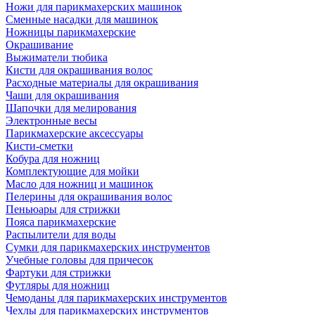
Ножи для парикмахерских машинок
Сменные насадки для машинок
Ножницы парикмахерские
Окрашивание
Выжиматели тюбика
Кисти для окрашивания волос
Расходные материалы для окрашивания
Чаши для окрашивания
Шапочки для мелирования
Электронные весы
Парикмахерские аксессуары
Кисти-сметки
Кобура для ножниц
Комплектующие для мойки
Масло для ножниц и машинок
Пелерины для окрашивания волос
Пеньюары для стрижки
Пояса парикмахерские
Распылители для воды
Сумки для парикмахерских инструментов
Учебные головы для причесок
Фартуки для стрижки
Футляры для ножниц
Чемоданы для парикмахерских инструментов
Чехлы для парикмахерских инструментов