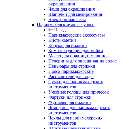
окрашивания
Чаши для окрашивания
Шапочки для мелирования
Электронные весы
Парикмахерские аксессуары
Назад
Парикмахерские аксессуары
Кисти-сметки
Кобура для ножниц
Комплектующие для мойки
Масло для ножниц и машинок
Пелерины для окрашивания волос
Пеньюары для стрижки
Пояса парикмахерские
Распылители для воды
Сумки для парикмахерских
инструментов
Учебные головы для причесок
Фартуки для стрижки
Футляры для ножниц
Чемоданы для парикмахерских
инструментов
Чехлы для парикмахерских
инструментов
Штативы парикмахерские