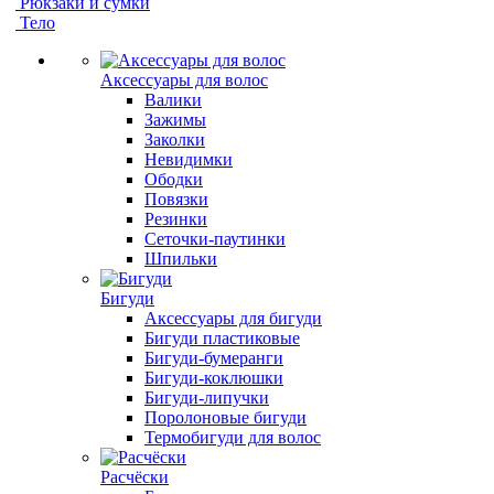
Рюкзаки и сумки
Тело
Аксессуары для волос
Валики
Зажимы
Заколки
Невидимки
Ободки
Повязки
Резинки
Сеточки-паутинки
Шпильки
Бигуди
Аксессуары для бигуди
Бигуди пластиковые
Бигуди-бумеранги
Бигуди-коклюшки
Бигуди-липучки
Поролоновые бигуди
Термобигуди для волос
Расчёски