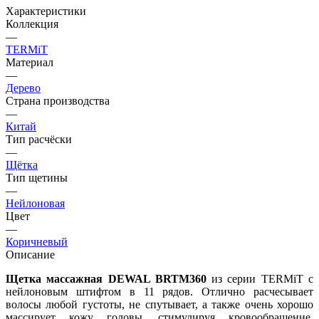
Характеристики
Коллекция
—
TERMiT
Материал
—
Дерево
Страна производства
—
Китай
Тип расчёски
—
Щётка
Тип щетины
—
Нейлоновая
Цвет
—
Коричневый
Описание
Щетка массажная DEWAL BRTM360
из серии TERMiT с
нейлоновым штифтом в 11 рядов. Отлично расчесывает
волосы любой густоты, не спутывает, а также очень хорошо
массирует кожу головы, стимулируя кровообращение.