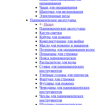
окрашивания
Чаши для окрашивания
Шапочки для мелирования
Электронные весы
Парикмахерские аксессуары
Назад
Парикмахерские аксессуары
Кисти-сметки
Кобура для ножниц
Комплектующие для мойки
Масло для ножниц и машинок
Пелерины для окрашивания волос
Пеньюары для стрижки
Пояса парикмахерские
Распылители для воды
Сумки для парикмахерских
инструментов
Учебные головы для причесок
Фартуки для стрижки
Футляры для ножниц
Чемоданы для парикмахерских
инструментов
Чехлы для парикмахерских
инструментов
Штативы парикмахерские