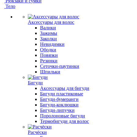
Рюкзаки и сумки
Тело
Аксессуары для волос
Валики
Зажимы
Заколки
Невидимки
Ободки
Повязки
Резинки
Сеточки-паутинки
Шпильки
Бигуди
Аксессуары для бигуди
Бигуди пластиковые
Бигуди-бумеранги
Бигуди-коклюшки
Бигуди-липучки
Поролоновые бигуди
Термобигуди для волос
Расчёски