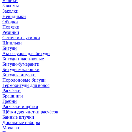
Валики
Зажимы
Заколки
Невидимки
Ободки
Повязки
Резинки
Сеточки-паутинки
Шпильки
Бигуди
Аксессуары для бигуди
Бигуди пластиковые
Бигуди-бумеранги
Бигуди-коклюшки
Бигуди-липучки
Поролоновые бигуди
Термобигуди для волос
Расчёски
Брашинги
Гребни
Расчёски и щётки
Щётки для чистки расчёсок
Банные штучки
Дорожные наборы
Мочалки