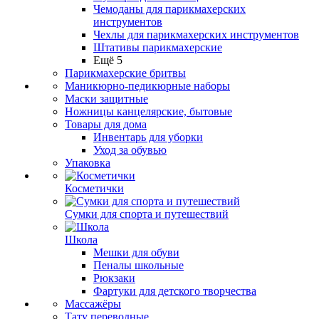
Чемоданы для парикмахерских
инструментов
Чехлы для парикмахерских инструментов
Штативы парикмахерские
Ещё 5
Парикмахерские бритвы
Маникюрно-педикюрные наборы
Маски защитные
Ножницы канцелярские, бытовые
Товары для дома
Инвентарь для уборки
Уход за обувью
Упаковка
Косметички
Сумки для спорта и путешествий
Школа
Мешки для обуви
Пеналы школьные
Рюкзаки
Фартуки для детского творчества
Массажёры
Тату переводные