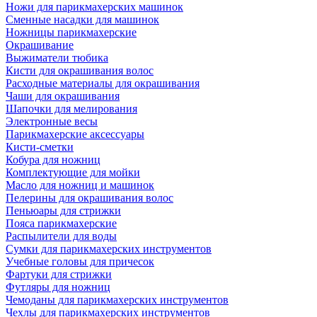
Ножи для парикмахерских машинок
Сменные насадки для машинок
Ножницы парикмахерские
Окрашивание
Выжиматели тюбика
Кисти для окрашивания волос
Расходные материалы для окрашивания
Чаши для окрашивания
Шапочки для мелирования
Электронные весы
Парикмахерские аксессуары
Кисти-сметки
Кобура для ножниц
Комплектующие для мойки
Масло для ножниц и машинок
Пелерины для окрашивания волос
Пеньюары для стрижки
Пояса парикмахерские
Распылители для воды
Сумки для парикмахерских инструментов
Учебные головы для причесок
Фартуки для стрижки
Футляры для ножниц
Чемоданы для парикмахерских инструментов
Чехлы для парикмахерских инструментов