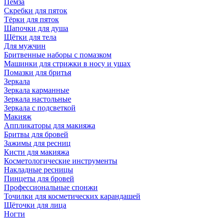
Пемза
Скребки для пяток
Тёрки для пяток
Шапочки для душа
Щётки для тела
Для мужчин
Бритвенные наборы с помазком
Машинки для стрижки в носу и ушах
Помазки для бритья
Зеркала
Зеркала карманные
Зеркала настольные
Зеркала с подсветкой
Макияж
Аппликаторы для макияжа
Бритвы для бровей
Зажимы для ресниц
Кисти для макияжа
Косметологические инструменты
Накладные ресницы
Пинцеты для бровей
Профессиональные спонжи
Точилки для косметических карандашей
Щёточки для лица
Ногти