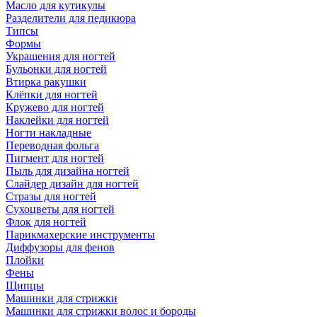
Масло для кутикулы
Разделители для педикюра
Типсы
Формы
Украшения для ногтей
Бульонки для ногтей
Втирка ракушки
Клёпки для ногтей
Кружево для ногтей
Наклейки для ногтей
Ногти накладные
Переводная фольга
Пигмент для ногтей
Пыль для дизайна ногтей
Слайдер дизайн для ногтей
Стразы для ногтей
Сухоцветы для ногтей
Флок для ногтей
Парикмахерские инструменты
Диффузоры для фенов
Плойки
Фены
Щипцы
Машинки для стрижки
Машинки для стрижки волос и бороды