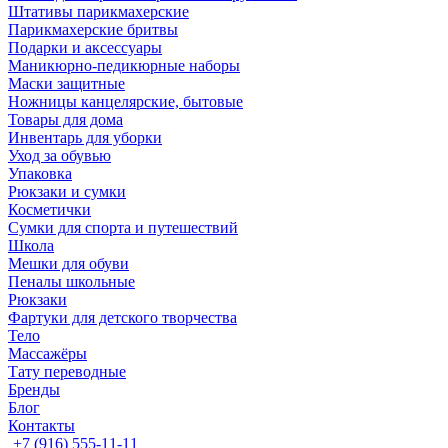
Штативы парикмахерские
Парикмахерские бритвы
Подарки и аксессуары
Маникюрно-педикюрные наборы
Маски защитные
Ножницы канцелярские, бытовые
Товары для дома
Инвентарь для уборки
Уход за обувью
Упаковка
Рюкзаки и сумки
Косметички
Сумки для спорта и путешествий
Школа
Мешки для обуви
Пеналы школьные
Рюкзаки
Фартуки для детского творчества
Тело
Массажёры
Тату переводные
Бренды
Блог
Контакты
+7 (916) 555-11-11