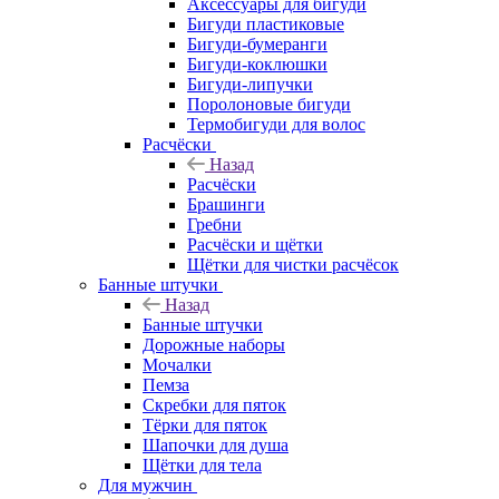
Аксессуары для бигуди
Бигуди пластиковые
Бигуди-бумеранги
Бигуди-коклюшки
Бигуди-липучки
Поролоновые бигуди
Термобигуди для волос
Расчёски
Назад
Расчёски
Брашинги
Гребни
Расчёски и щётки
Щётки для чистки расчёсок
Банные штучки
Назад
Банные штучки
Дорожные наборы
Мочалки
Пемза
Скребки для пяток
Тёрки для пяток
Шапочки для душа
Щётки для тела
Для мужчин