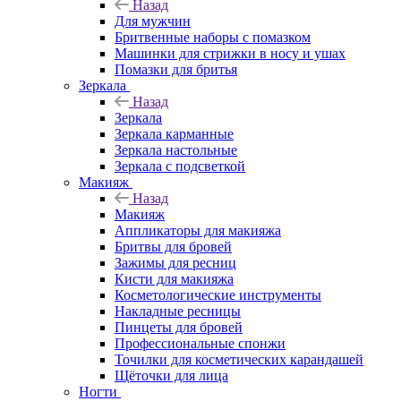
Назад
Для мужчин
Бритвенные наборы с помазком
Машинки для стрижки в носу и ушах
Помазки для бритья
Зеркала
Назад
Зеркала
Зеркала карманные
Зеркала настольные
Зеркала с подсветкой
Макияж
Назад
Макияж
Аппликаторы для макияжа
Бритвы для бровей
Зажимы для ресниц
Кисти для макияжа
Косметологические инструменты
Накладные ресницы
Пинцеты для бровей
Профессиональные спонжи
Точилки для косметических карандашей
Щёточки для лица
Ногти