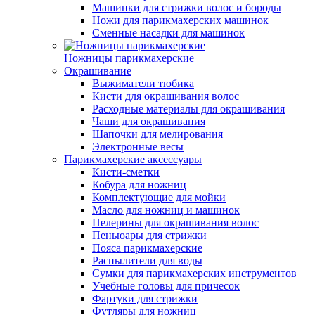
Машинки для стрижки волос и бороды
Ножи для парикмахерских машинок
Сменные насадки для машинок
Ножницы парикмахерские
Окрашивание
Выжиматели тюбика
Кисти для окрашивания волос
Расходные материалы для окрашивания
Чаши для окрашивания
Шапочки для мелирования
Электронные весы
Парикмахерские аксессуары
Кисти-сметки
Кобура для ножниц
Комплектующие для мойки
Масло для ножниц и машинок
Пелерины для окрашивания волос
Пеньюары для стрижки
Пояса парикмахерские
Распылители для воды
Сумки для парикмахерских инструментов
Учебные головы для причесок
Фартуки для стрижки
Футляры для ножниц