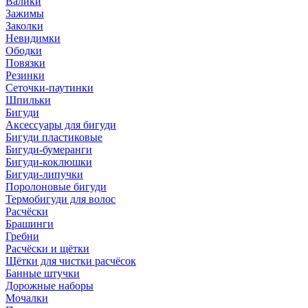
Валики
Зажимы
Заколки
Невидимки
Ободки
Повязки
Резинки
Сеточки-паутинки
Шпильки
Бигуди
Аксессуары для бигуди
Бигуди пластиковые
Бигуди-бумеранги
Бигуди-коклюшки
Бигуди-липучки
Поролоновые бигуди
Термобигуди для волос
Расчёски
Брашинги
Гребни
Расчёски и щётки
Щётки для чистки расчёсок
Банные штучки
Дорожные наборы
Мочалки