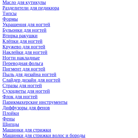
Масло для кутикулы
Разделители для педикюра
Типсы
Формы
Украшения для ногтей
Бульонки для ногтей
Втирка ракушки
Клёпки для ногтей
Кружево для ногтей
Наклейки для ногтей
Ногти накладные
Переводная фольга
Пигмент для ногтей
Пыль для дизайна ногтей
Слайдер дизайн для ногтей
Стразы для ногтей
Сухоцветы для ногтей
Флок для ногтей
Парикмахерские инструменты
Диффузоры для фенов
Плойки
Фены
Щипцы
Машинки для стрижки
Машинки для стрижки волос и бороды