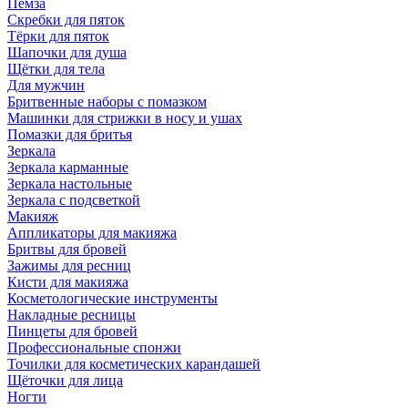
Пемза
Скребки для пяток
Тёрки для пяток
Шапочки для душа
Щётки для тела
Для мужчин
Бритвенные наборы с помазком
Машинки для стрижки в носу и ушах
Помазки для бритья
Зеркала
Зеркала карманные
Зеркала настольные
Зеркала с подсветкой
Макияж
Аппликаторы для макияжа
Бритвы для бровей
Зажимы для ресниц
Кисти для макияжа
Косметологические инструменты
Накладные ресницы
Пинцеты для бровей
Профессиональные спонжи
Точилки для косметических карандашей
Щёточки для лица
Ногти