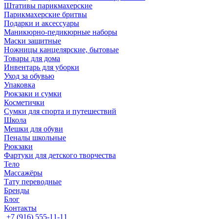
Штативы парикмахерские
Парикмахерские бритвы
Подарки и аксессуары
Маникюрно-педикюрные наборы
Маски защитные
Ножницы канцелярские, бытовые
Товары для дома
Инвентарь для уборки
Уход за обувью
Упаковка
Рюкзаки и сумки
Косметички
Сумки для спорта и путешествий
Школа
Мешки для обуви
Пеналы школьные
Рюкзаки
Фартуки для детского творчества
Тело
Массажёры
Тату переводные
Бренды
Блог
Контакты
+7 (916) 555-11-11