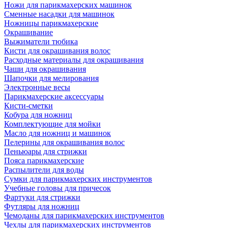
Ножи для парикмахерских машинок
Сменные насадки для машинок
Ножницы парикмахерские
Окрашивание
Выжиматели тюбика
Кисти для окрашивания волос
Расходные материалы для окрашивания
Чаши для окрашивания
Шапочки для мелирования
Электронные весы
Парикмахерские аксессуары
Кисти-сметки
Кобура для ножниц
Комплектующие для мойки
Масло для ножниц и машинок
Пелерины для окрашивания волос
Пеньюары для стрижки
Пояса парикмахерские
Распылители для воды
Сумки для парикмахерских инструментов
Учебные головы для причесок
Фартуки для стрижки
Футляры для ножниц
Чемоданы для парикмахерских инструментов
Чехлы для парикмахерских инструментов