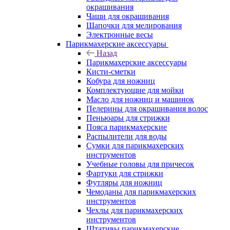
окрашивания
Чаши для окрашивания
Шапочки для мелирования
Электронные весы
Парикмахерские аксессуары
Назад
Парикмахерские аксессуары
Кисти-сметки
Кобура для ножниц
Комплектующие для мойки
Масло для ножниц и машинок
Пелерины для окрашивания волос
Пеньюары для стрижки
Пояса парикмахерские
Распылители для воды
Сумки для парикмахерских
инструментов
Учебные головы для причесок
Фартуки для стрижки
Футляры для ножниц
Чемоданы для парикмахерских
инструментов
Чехлы для парикмахерских
инструментов
Штативы парикмахерские