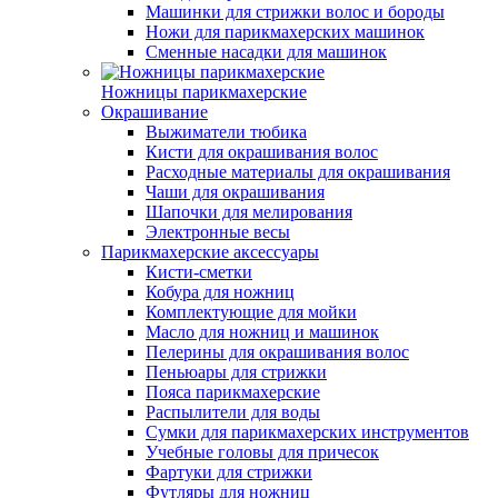
Машинки для стрижки волос и бороды
Ножи для парикмахерских машинок
Сменные насадки для машинок
Ножницы парикмахерские
Окрашивание
Выжиматели тюбика
Кисти для окрашивания волос
Расходные материалы для окрашивания
Чаши для окрашивания
Шапочки для мелирования
Электронные весы
Парикмахерские аксессуары
Кисти-сметки
Кобура для ножниц
Комплектующие для мойки
Масло для ножниц и машинок
Пелерины для окрашивания волос
Пеньюары для стрижки
Пояса парикмахерские
Распылители для воды
Сумки для парикмахерских инструментов
Учебные головы для причесок
Фартуки для стрижки
Футляры для ножниц