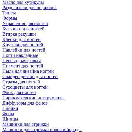
Масло для кутикулы
Разделители для педикюра
Типсы
Формы
Украшения для ногтей
Бульонки для ногтей
Втирка ракушки
Клёпки для ногтей
Кружево для ногтей
Наклейки для ногтей
Ногти накладные
Переводная фольга
Пигмент для ногтей
Пыль для дизайна ногтей
Слайдер дизайн для ногтей
Стразы для ногтей
Сухоцветы для ногтей
Флок для ногтей
Парикмахерские инструменты
Диффузоры для фенов
Плойки
Фены
Щипцы
Машинки для стрижки
Машинки для стрижки волос и бороды