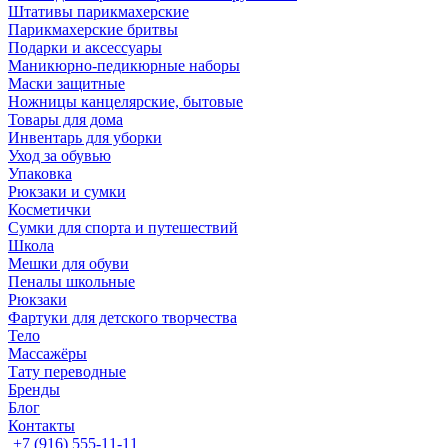
Штативы парикмахерские
Парикмахерские бритвы
Подарки и аксессуары
Маникюрно-педикюрные наборы
Маски защитные
Ножницы канцелярские, бытовые
Товары для дома
Инвентарь для уборки
Уход за обувью
Упаковка
Рюкзаки и сумки
Косметички
Сумки для спорта и путешествий
Школа
Мешки для обуви
Пеналы школьные
Рюкзаки
Фартуки для детского творчества
Тело
Массажёры
Тату переводные
Бренды
Блог
Контакты
+7 (916) 555-11-11