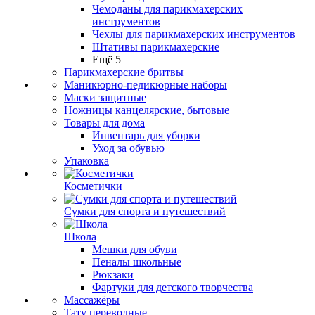
Чемоданы для парикмахерских
инструментов
Чехлы для парикмахерских инструментов
Штативы парикмахерские
Ещё 5
Парикмахерские бритвы
Маникюрно-педикюрные наборы
Маски защитные
Ножницы канцелярские, бытовые
Товары для дома
Инвентарь для уборки
Уход за обувью
Упаковка
Косметички
Сумки для спорта и путешествий
Школа
Мешки для обуви
Пеналы школьные
Рюкзаки
Фартуки для детского творчества
Массажёры
Тату переводные