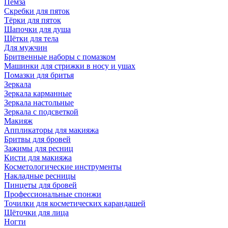
Пемза
Скребки для пяток
Тёрки для пяток
Шапочки для душа
Щётки для тела
Для мужчин
Бритвенные наборы с помазком
Машинки для стрижки в носу и ушах
Помазки для бритья
Зеркала
Зеркала карманные
Зеркала настольные
Зеркала с подсветкой
Макияж
Аппликаторы для макияжа
Бритвы для бровей
Зажимы для ресниц
Кисти для макияжа
Косметологические инструменты
Накладные ресницы
Пинцеты для бровей
Профессиональные спонжи
Точилки для косметических карандашей
Щёточки для лица
Ногти