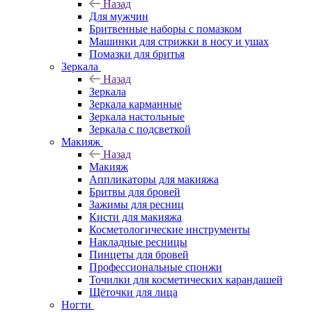
Назад
Для мужчин
Бритвенные наборы с помазком
Машинки для стрижки в носу и ушах
Помазки для бритья
Зеркала
Назад
Зеркала
Зеркала карманные
Зеркала настольные
Зеркала с подсветкой
Макияж
Назад
Макияж
Аппликаторы для макияжа
Бритвы для бровей
Зажимы для ресниц
Кисти для макияжа
Косметологические инструменты
Накладные ресницы
Пинцеты для бровей
Профессиональные спонжи
Точилки для косметических карандашей
Щёточки для лица
Ногти