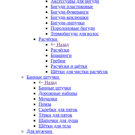
Аксессуары для бигуди
Бигуди пластиковые
Бигуди-бумеранги
Бигуди-коклюшки
Бигуди-липучки
Поролоновые бигуди
Термобигуди для волос
Расчёски
Назад
Расчёски
Брашинги
Гребни
Расчёски и щётки
Щётки для чистки расчёсок
Банные штучки
Назад
Банные штучки
Дорожные наборы
Мочалки
Пемза
Скребки для пяток
Тёрки для пяток
Шапочки для душа
Щётки для тела
Для мужчин