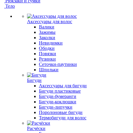
Рюкзаки и сумки
Тело
Аксессуары для волос
Валики
Зажимы
Заколки
Невидимки
Ободки
Повязки
Резинки
Сеточки-паутинки
Шпильки
Бигуди
Аксессуары для бигуди
Бигуди пластиковые
Бигуди-бумеранги
Бигуди-коклюшки
Бигуди-липучки
Поролоновые бигуди
Термобигуди для волос
Расчёски