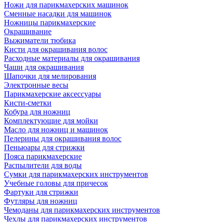
Ножи для парикмахерских машинок
Сменные насадки для машинок
Ножницы парикмахерские
Окрашивание
Выжиматели тюбика
Кисти для окрашивания волос
Расходные материалы для окрашивания
Чаши для окрашивания
Шапочки для мелирования
Электронные весы
Парикмахерские аксессуары
Кисти-сметки
Кобура для ножниц
Комплектующие для мойки
Масло для ножниц и машинок
Пелерины для окрашивания волос
Пеньюары для стрижки
Пояса парикмахерские
Распылители для воды
Сумки для парикмахерских инструментов
Учебные головы для причесок
Фартуки для стрижки
Футляры для ножниц
Чемоданы для парикмахерских инструментов
Чехлы для парикмахерских инструментов