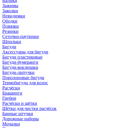
Валики
Зажимы
Заколки
Невидимки
Ободки
Повязки
Резинки
Сеточки-паутинки
Шпильки
Бигуди
Аксессуары для бигуди
Бигуди пластиковые
Бигуди-бумеранги
Бигуди-коклюшки
Бигуди-липучки
Поролоновые бигуди
Термобигуди для волос
Расчёски
Брашинги
Гребни
Расчёски и щётки
Щётки для чистки расчёсок
Банные штучки
Дорожные наборы
Мочалки