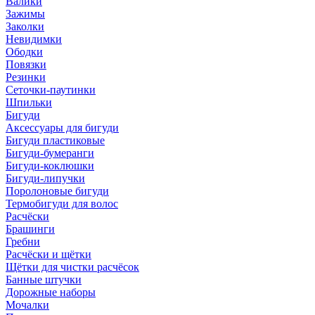
Валики
Зажимы
Заколки
Невидимки
Ободки
Повязки
Резинки
Сеточки-паутинки
Шпильки
Бигуди
Аксессуары для бигуди
Бигуди пластиковые
Бигуди-бумеранги
Бигуди-коклюшки
Бигуди-липучки
Поролоновые бигуди
Термобигуди для волос
Расчёски
Брашинги
Гребни
Расчёски и щётки
Щётки для чистки расчёсок
Банные штучки
Дорожные наборы
Мочалки