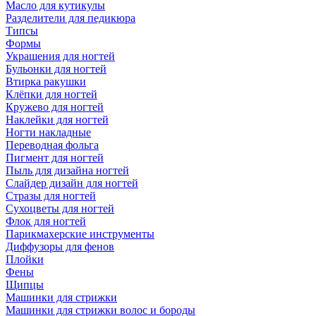
Масло для кутикулы
Разделители для педикюра
Типсы
Формы
Украшения для ногтей
Бульонки для ногтей
Втирка ракушки
Клёпки для ногтей
Кружево для ногтей
Наклейки для ногтей
Ногти накладные
Переводная фольга
Пигмент для ногтей
Пыль для дизайна ногтей
Слайдер дизайн для ногтей
Стразы для ногтей
Сухоцветы для ногтей
Флок для ногтей
Парикмахерские инструменты
Диффузоры для фенов
Плойки
Фены
Щипцы
Машинки для стрижки
Машинки для стрижки волос и бороды