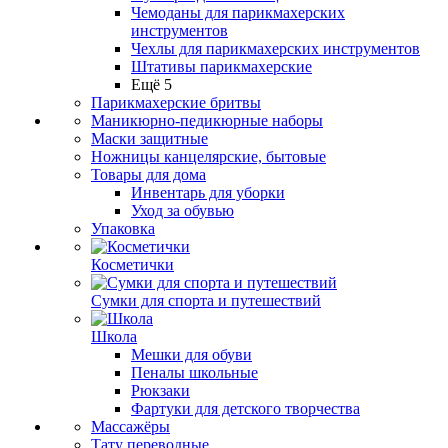
Чемоданы для парикмахерских
инструментов
Чехлы для парикмахерских инструментов
Штативы парикмахерские
Ещё 5
Парикмахерские бритвы
Маникюрно-педикюрные наборы
Маски защитные
Ножницы канцелярские, бытовые
Товары для дома
Инвентарь для уборки
Уход за обувью
Упаковка
Косметички
Сумки для спорта и путешествий
Школа
Мешки для обуви
Пеналы школьные
Рюкзаки
Фартуки для детского творчества
Массажёры
Тату переводные