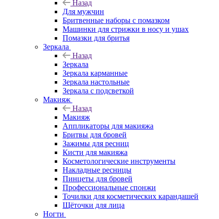
Назад
Для мужчин
Бритвенные наборы с помазком
Машинки для стрижки в носу и ушах
Помазки для бритья
Зеркала
Назад
Зеркала
Зеркала карманные
Зеркала настольные
Зеркала с подсветкой
Макияж
Назад
Макияж
Аппликаторы для макияжа
Бритвы для бровей
Зажимы для ресниц
Кисти для макияжа
Косметологические инструменты
Накладные ресницы
Пинцеты для бровей
Профессиональные спонжи
Точилки для косметических карандашей
Щёточки для лица
Ногти