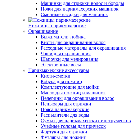
Машинки для стрижки волос и бороды
Ножи для парикмахерских машинок
Сменные насадки для машинок
Ножницы парикмахерские
Окрашивание
Выжиматели тюбика
Кисти для окрашивания волос
Расходные материалы для окрашивания
Чаши для окрашивания
Шапочки для мелирования
Электронные весы
Парикмахерские аксессуары
Кисти-сметки
Кобура для ножниц
Комплектующие для мойки
Масло для ножниц и машинок
Пелерины для окрашивания волос
Пеньюары для стрижки
Пояса парикмахерские
Распылители для воды
Сумки для парикмахерских инструментов
Учебные головы для причесок
Фартуки для стрижки
Футляры для ножниц