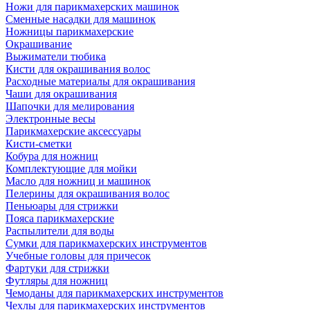
Ножи для парикмахерских машинок
Сменные насадки для машинок
Ножницы парикмахерские
Окрашивание
Выжиматели тюбика
Кисти для окрашивания волос
Расходные материалы для окрашивания
Чаши для окрашивания
Шапочки для мелирования
Электронные весы
Парикмахерские аксессуары
Кисти-сметки
Кобура для ножниц
Комплектующие для мойки
Масло для ножниц и машинок
Пелерины для окрашивания волос
Пеньюары для стрижки
Пояса парикмахерские
Распылители для воды
Сумки для парикмахерских инструментов
Учебные головы для причесок
Фартуки для стрижки
Футляры для ножниц
Чемоданы для парикмахерских инструментов
Чехлы для парикмахерских инструментов