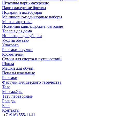
Штативы парикмахерские
Парикмахерские бритвы
Подарки и аксессуары
Маникюрно-педикюрные наборы
Маски защитные
Ножницы канцелярские, бытовые
Товары для дома
Инвентарь для уборки
Уход за обувью
Упаковка
Рюкзаки и сумки
Косметички
Сумки для спорта и путешествий
Школа
Мешки для обуви
Пеналы школьные
Рюкзаки
Фартуки для детского творчества
Тело
Массажёры
Тату переводные
Бренды
Блог
Контакты
+7 (916) 555-11-11