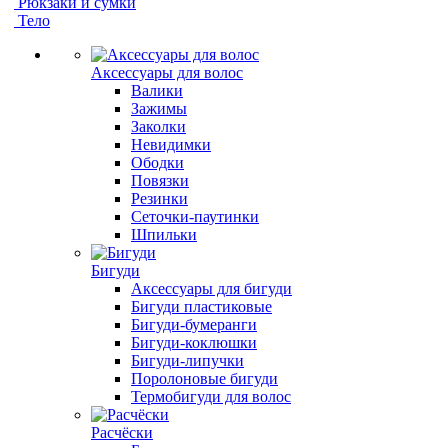
Рюкзаки и сумки
Тело
Аксессуары для волос
Валики
Зажимы
Заколки
Невидимки
Ободки
Повязки
Резинки
Сеточки-паутинки
Шпильки
Бигуди
Аксессуары для бигуди
Бигуди пластиковые
Бигуди-бумеранги
Бигуди-коклюшки
Бигуди-липучки
Поролоновые бигуди
Термобигуди для волос
Расчёски