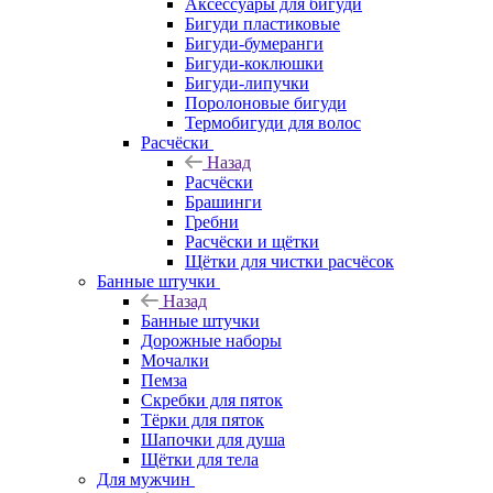
Аксессуары для бигуди
Бигуди пластиковые
Бигуди-бумеранги
Бигуди-коклюшки
Бигуди-липучки
Поролоновые бигуди
Термобигуди для волос
Расчёски
Назад
Расчёски
Брашинги
Гребни
Расчёски и щётки
Щётки для чистки расчёсок
Банные штучки
Назад
Банные штучки
Дорожные наборы
Мочалки
Пемза
Скребки для пяток
Тёрки для пяток
Шапочки для душа
Щётки для тела
Для мужчин