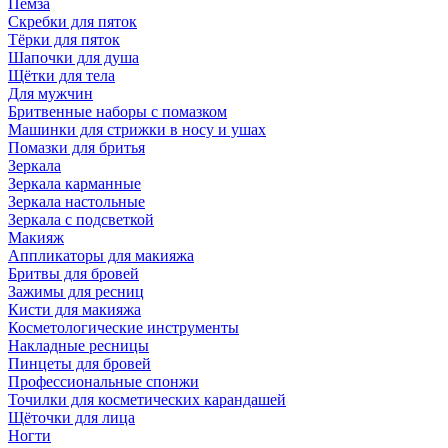
Пемза
Скребки для пяток
Тёрки для пяток
Шапочки для душа
Щётки для тела
Для мужчин
Бритвенные наборы с помазком
Машинки для стрижки в носу и ушах
Помазки для бритья
Зеркала
Зеркала карманные
Зеркала настольные
Зеркала с подсветкой
Макияж
Аппликаторы для макияжа
Бритвы для бровей
Зажимы для ресниц
Кисти для макияжа
Косметологические инструменты
Накладные ресницы
Пинцеты для бровей
Профессиональные спонжи
Точилки для косметических карандашей
Щёточки для лица
Ногти