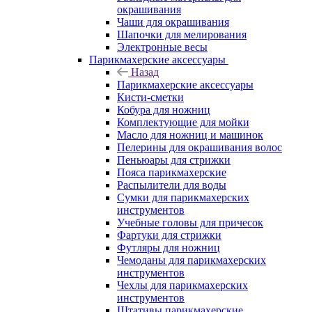
окрашивания
Чаши для окрашивания
Шапочки для мелирования
Электронные весы
Парикмахерские аксессуары
Назад
Парикмахерские аксессуары
Кисти-сметки
Кобура для ножниц
Комплектующие для мойки
Масло для ножниц и машинок
Пелерины для окрашивания волос
Пеньюары для стрижки
Пояса парикмахерские
Распылители для воды
Сумки для парикмахерских
инструментов
Учебные головы для причесок
Фартуки для стрижки
Футляры для ножниц
Чемоданы для парикмахерских
инструментов
Чехлы для парикмахерских
инструментов
Штативы парикмахерские