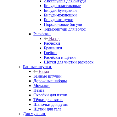
Аксессуары для бигуди
Бигуди пластиковые
Бигуди-бумеранги
Бигуди-коклюшки
Бигуди-липучки
Поролоновые бигуди
Термобигуди для волос
Расчёски
Назад
Расчёски
Брашинги
Гребни
Расчёски и щётки
Щётки для чистки расчёсок
Банные штучки
Назад
Банные штучки
Дорожные наборы
Мочалки
Пемза
Скребки для пяток
Тёрки для пяток
Шапочки для душа
Щётки для тела
Для мужчин