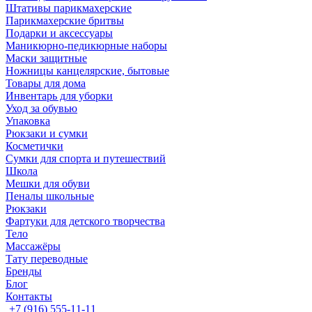
Штативы парикмахерские
Парикмахерские бритвы
Подарки и аксессуары
Маникюрно-педикюрные наборы
Маски защитные
Ножницы канцелярские, бытовые
Товары для дома
Инвентарь для уборки
Уход за обувью
Упаковка
Рюкзаки и сумки
Косметички
Сумки для спорта и путешествий
Школа
Мешки для обуви
Пеналы школьные
Рюкзаки
Фартуки для детского творчества
Тело
Массажёры
Тату переводные
Бренды
Блог
Контакты
+7 (916) 555-11-11