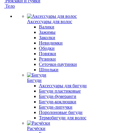
Рюкзаки и сумки
Тело
Аксессуары для волос
Валики
Зажимы
Заколки
Невидимки
Ободки
Повязки
Резинки
Сеточки-паутинки
Шпильки
Бигуди
Аксессуары для бигуди
Бигуди пластиковые
Бигуди-бумеранги
Бигуди-коклюшки
Бигуди-липучки
Поролоновые бигуди
Термобигуди для волос
Расчёски