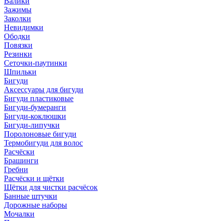
Валики
Зажимы
Заколки
Невидимки
Ободки
Повязки
Резинки
Сеточки-паутинки
Шпильки
Бигуди
Аксессуары для бигуди
Бигуди пластиковые
Бигуди-бумеранги
Бигуди-коклюшки
Бигуди-липучки
Поролоновые бигуди
Термобигуди для волос
Расчёски
Брашинги
Гребни
Расчёски и щётки
Щётки для чистки расчёсок
Банные штучки
Дорожные наборы
Мочалки