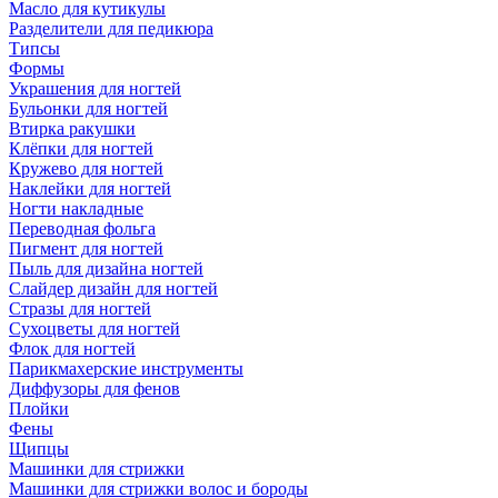
Масло для кутикулы
Разделители для педикюра
Типсы
Формы
Украшения для ногтей
Бульонки для ногтей
Втирка ракушки
Клёпки для ногтей
Кружево для ногтей
Наклейки для ногтей
Ногти накладные
Переводная фольга
Пигмент для ногтей
Пыль для дизайна ногтей
Слайдер дизайн для ногтей
Стразы для ногтей
Сухоцветы для ногтей
Флок для ногтей
Парикмахерские инструменты
Диффузоры для фенов
Плойки
Фены
Щипцы
Машинки для стрижки
Машинки для стрижки волос и бороды