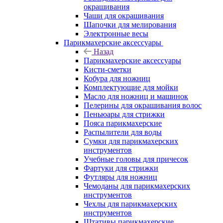
окрашивания
Чаши для окрашивания
Шапочки для мелирования
Электронные весы
Парикмахерские аксессуары
Назад
Парикмахерские аксессуары
Кисти-сметки
Кобура для ножниц
Комплектующие для мойки
Масло для ножниц и машинок
Пелерины для окрашивания волос
Пеньюары для стрижки
Пояса парикмахерские
Распылители для воды
Сумки для парикмахерских
инструментов
Учебные головы для причесок
Фартуки для стрижки
Футляры для ножниц
Чемоданы для парикмахерских
инструментов
Чехлы для парикмахерских
инструментов
Штативы парикмахерские