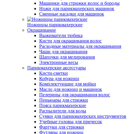
Машинки для стрижки волос и бороды
Ножи для парикмахерских машинок
Сменные насадки для машинок
Ножницы парикмахерские
Окрашивание
Выжиматели тюбика
Кисти для окрашивания волос
Расходные материалы для окрашивания
Чаши для окрашивания
Шапочки для мелирования
Электронные весы
Парикмахерские аксессуары
Кисти-сметки
Кобура для ножниц
Комплектующие для мойки
Масло для ножниц и машинок
Пелерины для окрашивания волос
Пеньюары для стрижки
Пояса парикмахерские
Распылители для воды
Сумки для парикмахерских инструментов
Учебные головы для причесок
Фартуки для стрижки
Футляры для ножниц