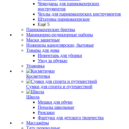
Чемоданы для парикмахерских
инструментов
Чехлы для парикмахерских инструментов
Штативы парикмахерские
Ещё 5
Парикмахерские бритвы
Маникюрно-педикюрные наборы
Маски защитные
Ножницы канцелярские, бытовые
Товары для дома
Инвентарь для уборки
Уход за обувью
Упаковка
Косметички
Сумки для спорта и путешествий
Школа
Мешки для обуви
Пеналы школьные
Рюкзаки
Фартуки для детского творчества
Массажёры
Тату переводные