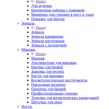
Назад
Для мужчин
Бритвенные наборы с помазком
Машинки для стрижки в носу и ушах
Помазки для бритья
Зеркала
Назад
Зеркала
Зеркала карманные
Зеркала настольные
Зеркала с подсветкой
Макияж
Назад
Макияж
Аппликаторы для макияжа
Бритвы для бровей
Зажимы для ресниц
Кисти для макияжа
Косметологические инструменты
Накладные ресницы
Пинцеты для бровей
Профессиональные спонжи
Точилки для косметических карандашей
Щёточки для лица
Ногти