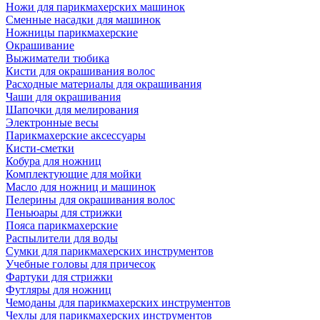
Ножи для парикмахерских машинок
Сменные насадки для машинок
Ножницы парикмахерские
Окрашивание
Выжиматели тюбика
Кисти для окрашивания волос
Расходные материалы для окрашивания
Чаши для окрашивания
Шапочки для мелирования
Электронные весы
Парикмахерские аксессуары
Кисти-сметки
Кобура для ножниц
Комплектующие для мойки
Масло для ножниц и машинок
Пелерины для окрашивания волос
Пеньюары для стрижки
Пояса парикмахерские
Распылители для воды
Сумки для парикмахерских инструментов
Учебные головы для причесок
Фартуки для стрижки
Футляры для ножниц
Чемоданы для парикмахерских инструментов
Чехлы для парикмахерских инструментов