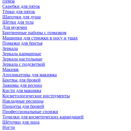
Пемза
Скребки для пяток
Тёрки для пяток
Шапочки для душа
Щётки для тела
Для мужчин
Бритвенные наборы с помазком
Машинки для стрижки в носу и ушах
Помазки для бритья
Зеркала
Зеркала карманные
Зеркала настольные
Зеркала с подсветкой
Макияж
Аппликаторы для макияжа
Бритвы для бровей
Зажимы для ресниц
Кисти для макияжа
Косметологические инструменты
Накладные ресницы
Пинцеты для бровей
Профессиональные спонжи
Точилки для косметических карандашей
Щёточки для лица
Ногти