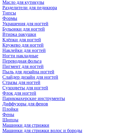
Масло для кутикулы
Разделители для педикюра
Типсы
Формы
Украшения для ногтей
Бульонки для ногтей
Втирка ракушки
Клёпки для ногтей
Кружево для ногтей
Наклейки для ногтей
Ногти накладные
Переводная фольга
Пигмент для ногтей
Пыль для дизайна ногтей
Слайдер дизайн для ногтей
Стразы для ногтей
Сухоцветы для ногтей
Флок для ногтей
Парикмахерские инструменты
Диффузоры для фенов
Плойки
Фены
Щипцы
Машинки для стрижки
Машинки для стрижки волос и бороды