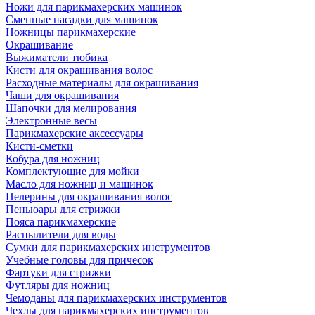
Ножи для парикмахерских машинок
Сменные насадки для машинок
Ножницы парикмахерские
Окрашивание
Выжиматели тюбика
Кисти для окрашивания волос
Расходные материалы для окрашивания
Чаши для окрашивания
Шапочки для мелирования
Электронные весы
Парикмахерские аксессуары
Кисти-сметки
Кобура для ножниц
Комплектующие для мойки
Масло для ножниц и машинок
Пелерины для окрашивания волос
Пеньюары для стрижки
Пояса парикмахерские
Распылители для воды
Сумки для парикмахерских инструментов
Учебные головы для причесок
Фартуки для стрижки
Футляры для ножниц
Чемоданы для парикмахерских инструментов
Чехлы для парикмахерских инструментов