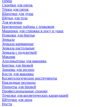
Пемза
Скребки для пяток
Тёрки для пяток
Шапочки для душа
Щётки для тела
Для мужчин
Бритвенные наборы с помазком
Машинки для стрижки в носу и ушах
Помазки для бритья
Зеркала
Зеркала карманные
Зеркала настольные
Зеркала с подсветкой
Макияж
Аппликаторы для макияжа
Бритвы для бровей
Зажимы для ресниц
Кисти для макияжа
Косметологические инструменты
Накладные ресницы
Пинцеты для бровей
Профессиональные спонжи
Точилки для косметических карандашей
Щёточки для лица
Ногти