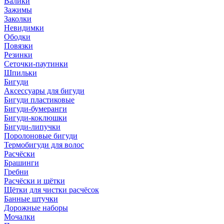
Валики
Зажимы
Заколки
Невидимки
Ободки
Повязки
Резинки
Сеточки-паутинки
Шпильки
Бигуди
Аксессуары для бигуди
Бигуди пластиковые
Бигуди-бумеранги
Бигуди-коклюшки
Бигуди-липучки
Поролоновые бигуди
Термобигуди для волос
Расчёски
Брашинги
Гребни
Расчёски и щётки
Щётки для чистки расчёсок
Банные штучки
Дорожные наборы
Мочалки