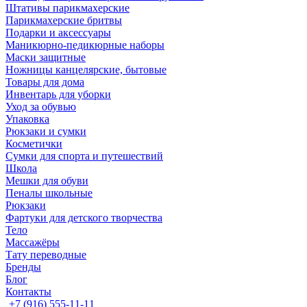
Штативы парикмахерские
Парикмахерские бритвы
Подарки и аксессуары
Маникюрно-педикюрные наборы
Маски защитные
Ножницы канцелярские, бытовые
Товары для дома
Инвентарь для уборки
Уход за обувью
Упаковка
Рюкзаки и сумки
Косметички
Сумки для спорта и путешествий
Школа
Мешки для обуви
Пеналы школьные
Рюкзаки
Фартуки для детского творчества
Тело
Массажёры
Тату переводные
Бренды
Блог
Контакты
+7 (916) 555-11-11