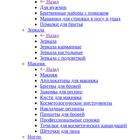
Назад
Для мужчин
Бритвенные наборы с помазком
Машинки для стрижки в носу и ушах
Помазки для бритья
Зеркала
Назад
Зеркала
Зеркала карманные
Зеркала настольные
Зеркала с подсветкой
Макияж
Назад
Макияж
Аппликаторы для макияжа
Бритвы для бровей
Зажимы для ресниц
Кисти для макияжа
Косметологические инструменты
Накладные ресницы
Пинцеты для бровей
Профессиональные спонжи
Точилки для косметических карандашей
Щёточки для лица
Ногти