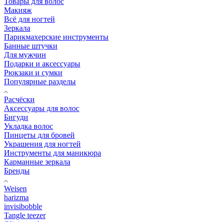
Товары для волос
Макияж
Всё для ногтей
Зеркала
Парикмахерские инструменты
Банные штучки
Для мужчин
Подарки и аксессуары
Рюкзаки и сумки
Популярные разделы
Расчёски
Аксессуары для волос
Бигуди
Укладка волос
Пинцеты для бровей
Украшения для ногтей
Инструменты для маникюра
Карманные зеркала
Бренды
Weisen
harizma
invisibobble
Tangle teezer