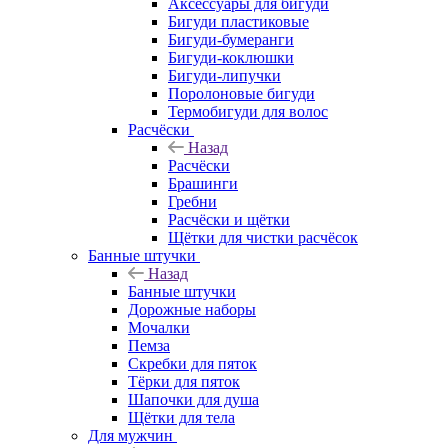
Аксессуары для бигуди
Бигуди пластиковые
Бигуди-бумеранги
Бигуди-коклюшки
Бигуди-липучки
Поролоновые бигуди
Термобигуди для волос
Расчёски
Назад
Расчёски
Брашинги
Гребни
Расчёски и щётки
Щётки для чистки расчёсок
Банные штучки
Назад
Банные штучки
Дорожные наборы
Мочалки
Пемза
Скребки для пяток
Тёрки для пяток
Шапочки для душа
Щётки для тела
Для мужчин