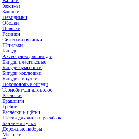
Валики
Зажимы
Заколки
Невидимки
Ободки
Повязки
Резинки
Сеточки-паутинки
Шпильки
Бигуди
Аксессуары для бигуди
Бигуди пластиковые
Бигуди-бумеранги
Бигуди-коклюшки
Бигуди-липучки
Поролоновые бигуди
Термобигуди для волос
Расчёски
Брашинги
Гребни
Расчёски и щётки
Щётки для чистки расчёсок
Банные штучки
Дорожные наборы
Мочалки