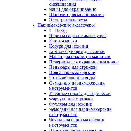
окрашивания
Чаши для окрашивания
Шапочки для мелирования
Электронные весы
Парикмахерские аксессуары
Назад
Парикмахерские аксессуары
Кисти-сметки
Кобура для ножниц
Комплектующие для мойки
Масло для ножниц и машинок
Пелерины для окрашивания волос
Пеньюары для стрижки
Пояса парикмахерские
Распылители для воды
Сумки для парикмахерских
инструментов
Учебные головы для причесок
Фартуки для стрижки
Футляры для ножниц
Чемоданы для парикмахерских
инструментов
Чехлы для парикмахерских
инструментов
Штативы парикмахерские