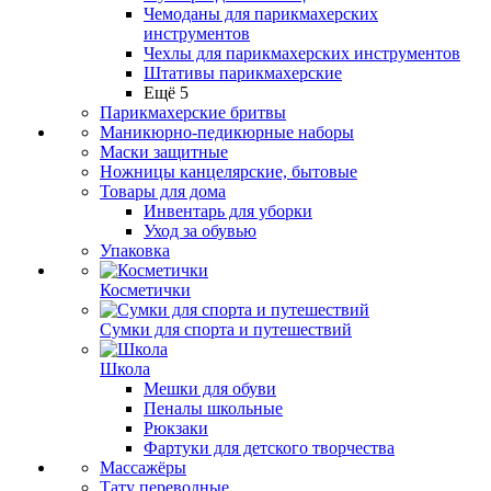
Чемоданы для парикмахерских
инструментов
Чехлы для парикмахерских инструментов
Штативы парикмахерские
Ещё 5
Парикмахерские бритвы
Маникюрно-педикюрные наборы
Маски защитные
Ножницы канцелярские, бытовые
Товары для дома
Инвентарь для уборки
Уход за обувью
Упаковка
Косметички
Сумки для спорта и путешествий
Школа
Мешки для обуви
Пеналы школьные
Рюкзаки
Фартуки для детского творчества
Массажёры
Тату переводные