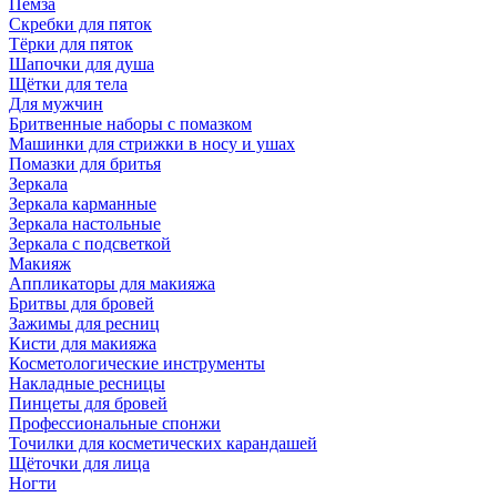
Пемза
Скребки для пяток
Тёрки для пяток
Шапочки для душа
Щётки для тела
Для мужчин
Бритвенные наборы с помазком
Машинки для стрижки в носу и ушах
Помазки для бритья
Зеркала
Зеркала карманные
Зеркала настольные
Зеркала с подсветкой
Макияж
Аппликаторы для макияжа
Бритвы для бровей
Зажимы для ресниц
Кисти для макияжа
Косметологические инструменты
Накладные ресницы
Пинцеты для бровей
Профессиональные спонжи
Точилки для косметических карандашей
Щёточки для лица
Ногти