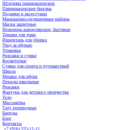
Штативы парикмахерские
Парикмахерские бритвы
Подарки и аксессуары
Маникюрно-педикюрные наборы
Маски защитные
Ножницы канцелярские, бытовые
Товары для дома
Инвентарь для уборки
Уход за обувью
Упаковка
Рюкзаки и сумки
Косметички
Сумки для спорта и путешествий
Школа
Мешки для обуви
Пеналы школьные
Рюкзаки
Фартуки для детского творчества
Тело
Массажёры
Тату переводные
Бренды
Блог
Контакты
+7 (916) 555-11-11