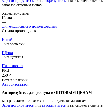
Зарегистрируйтесь
или
авторизуйтесь
и вы сможете сделать
заказ по оптовым ценам.
Характеристики
Назначение
—
Для ежедневного использования
Страна производства
—
Китай
Тип расчёски
—
Щётка
Тип щетины
—
Пластиковая
РРЦ
250
₽
Есть в наличии
Авторизоваться
Авторизуйтесь для доступа к ОПТОВЫМ ЦЕНАМ
Мы работаем только с ИП и юридическими лицами.
Зарегистрируйтесь
или
авторизуйтесь
и вы сможете сделать