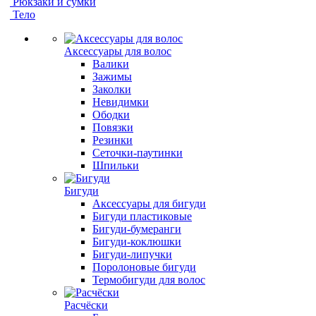
Рюкзаки и сумки
Тело
Аксессуары для волос
Валики
Зажимы
Заколки
Невидимки
Ободки
Повязки
Резинки
Сеточки-паутинки
Шпильки
Бигуди
Аксессуары для бигуди
Бигуди пластиковые
Бигуди-бумеранги
Бигуди-коклюшки
Бигуди-липучки
Поролоновые бигуди
Термобигуди для волос
Расчёски