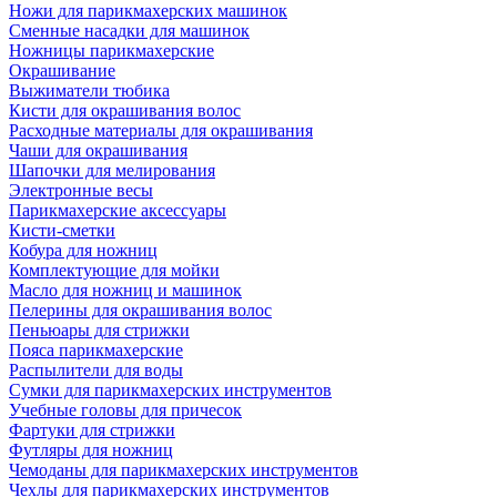
Ножи для парикмахерских машинок
Сменные насадки для машинок
Ножницы парикмахерские
Окрашивание
Выжиматели тюбика
Кисти для окрашивания волос
Расходные материалы для окрашивания
Чаши для окрашивания
Шапочки для мелирования
Электронные весы
Парикмахерские аксессуары
Кисти-сметки
Кобура для ножниц
Комплектующие для мойки
Масло для ножниц и машинок
Пелерины для окрашивания волос
Пеньюары для стрижки
Пояса парикмахерские
Распылители для воды
Сумки для парикмахерских инструментов
Учебные головы для причесок
Фартуки для стрижки
Футляры для ножниц
Чемоданы для парикмахерских инструментов
Чехлы для парикмахерских инструментов