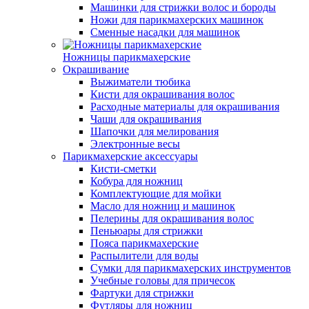
Машинки для стрижки волос и бороды
Ножи для парикмахерских машинок
Сменные насадки для машинок
Ножницы парикмахерские
Окрашивание
Выжиматели тюбика
Кисти для окрашивания волос
Расходные материалы для окрашивания
Чаши для окрашивания
Шапочки для мелирования
Электронные весы
Парикмахерские аксессуары
Кисти-сметки
Кобура для ножниц
Комплектующие для мойки
Масло для ножниц и машинок
Пелерины для окрашивания волос
Пеньюары для стрижки
Пояса парикмахерские
Распылители для воды
Сумки для парикмахерских инструментов
Учебные головы для причесок
Фартуки для стрижки
Футляры для ножниц