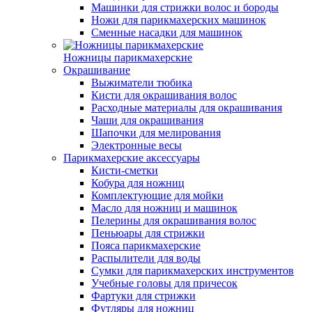
Машинки для стрижки волос и бороды
Ножи для парикмахерских машинок
Сменные насадки для машинок
Ножницы парикмахерские
Окрашивание
Выжиматели тюбика
Кисти для окрашивания волос
Расходные материалы для окрашивания
Чаши для окрашивания
Шапочки для мелирования
Электронные весы
Парикмахерские аксессуары
Кисти-сметки
Кобура для ножниц
Комплектующие для мойки
Масло для ножниц и машинок
Пелерины для окрашивания волос
Пеньюары для стрижки
Пояса парикмахерские
Распылители для воды
Сумки для парикмахерских инструментов
Учебные головы для причесок
Фартуки для стрижки
Футляры для ножниц