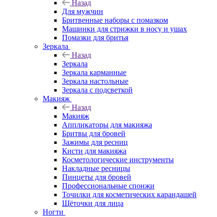
Назад
Для мужчин
Бритвенные наборы с помазком
Машинки для стрижки в носу и ушах
Помазки для бритья
Зеркала
Назад
Зеркала
Зеркала карманные
Зеркала настольные
Зеркала с подсветкой
Макияж
Назад
Макияж
Аппликаторы для макияжа
Бритвы для бровей
Зажимы для ресниц
Кисти для макияжа
Косметологические инструменты
Накладные ресницы
Пинцеты для бровей
Профессиональные спонжи
Точилки для косметических карандашей
Щёточки для лица
Ногти