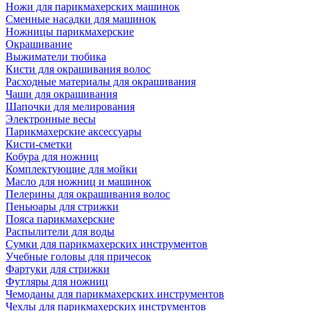
Ножи для парикмахерских машинок
Сменные насадки для машинок
Ножницы парикмахерские
Окрашивание
Выжиматели тюбика
Кисти для окрашивания волос
Расходные материалы для окрашивания
Чаши для окрашивания
Шапочки для мелирования
Электронные весы
Парикмахерские аксессуары
Кисти-сметки
Кобура для ножниц
Комплектующие для мойки
Масло для ножниц и машинок
Пелерины для окрашивания волос
Пеньюары для стрижки
Пояса парикмахерские
Распылители для воды
Сумки для парикмахерских инструментов
Учебные головы для причесок
Фартуки для стрижки
Футляры для ножниц
Чемоданы для парикмахерских инструментов
Чехлы для парикмахерских инструментов