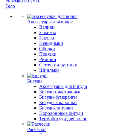
Рюкзаки и сумки
Тело
Аксессуары для волос
Валики
Зажимы
Заколки
Невидимки
Ободки
Повязки
Резинки
Сеточки-паутинки
Шпильки
Бигуди
Аксессуары для бигуди
Бигуди пластиковые
Бигуди-бумеранги
Бигуди-коклюшки
Бигуди-липучки
Поролоновые бигуди
Термобигуди для волос
Расчёски