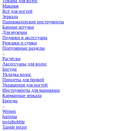
Товары для волос
Макияж
Всё для ногтей
Зеркала
Парикмахерские инструменты
Банные штучки
Для мужчин
Подарки и аксессуары
Рюкзаки и сумки
Популярные разделы
Расчёски
Аксессуары для волос
Бигуди
Укладка волос
Пинцеты для бровей
Украшения для ногтей
Инструменты для маникюра
Карманные зеркала
Бренды
Weisen
harizma
invisibobble
Tangle teezer