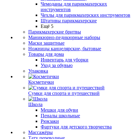
Чемоданы для парикмахерских
инструментов
Чехлы для парикмахерских инструментов
Штативы парикмахерские
Ещё 5
Парикмахерские бритвы
Маникюрно-педикюрные наборы
Маски защитные
Ножницы канцелярские, бытовые
Товары для дома
Инвентарь для уборки
Уход за обувью
Упаковка
Косметички
Сумки для спорта и путешествий
Школа
Мешки для обуви
Пеналы школьные
Рюкзаки
Фартуки для детского творчества
Массажёры
Тату переводные