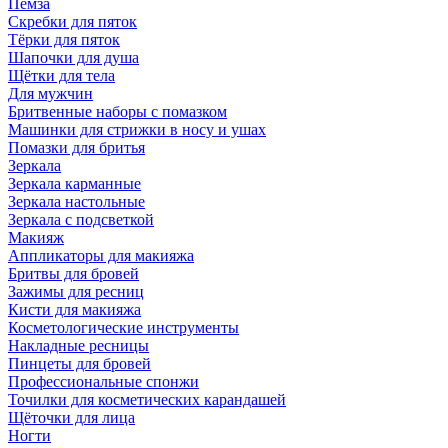
Пемза
Скребки для пяток
Тёрки для пяток
Шапочки для душа
Щётки для тела
Для мужчин
Бритвенные наборы с помазком
Машинки для стрижки в носу и ушах
Помазки для бритья
Зеркала
Зеркала карманные
Зеркала настольные
Зеркала с подсветкой
Макияж
Аппликаторы для макияжа
Бритвы для бровей
Зажимы для ресниц
Кисти для макияжа
Косметологические инструменты
Накладные ресницы
Пинцеты для бровей
Профессиональные спонжи
Точилки для косметических карандашей
Щёточки для лица
Ногти