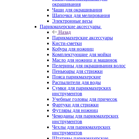
окрашивания
Чаши для окрашивания
Шапочки для мелирования
Электронные весы
Парикмахерские аксессуары
Назад
Парикмахерские аксессуары
Кисти-сметки
Кобура для ножниц
Комплектующие для мойки
Масло для ножниц и машинок
Пелерины для окрашивания волос
Пеньюары для стрижки
Пояса парикмахерские
Распылители для воды
Сумки для парикмахерских
инструментов
Учебные головы для причесок
Фартуки для стрижки
Футляры для ножниц
Чемоданы для парикмахерских
инструментов
Чехлы для парикмахерских
инструментов
Штативы парикмахерские