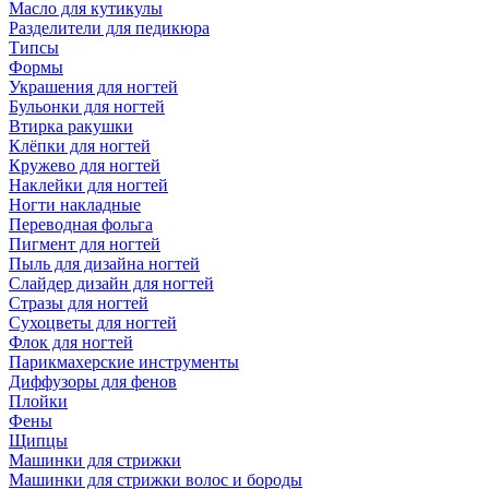
Масло для кутикулы
Разделители для педикюра
Типсы
Формы
Украшения для ногтей
Бульонки для ногтей
Втирка ракушки
Клёпки для ногтей
Кружево для ногтей
Наклейки для ногтей
Ногти накладные
Переводная фольга
Пигмент для ногтей
Пыль для дизайна ногтей
Слайдер дизайн для ногтей
Стразы для ногтей
Сухоцветы для ногтей
Флок для ногтей
Парикмахерские инструменты
Диффузоры для фенов
Плойки
Фены
Щипцы
Машинки для стрижки
Машинки для стрижки волос и бороды