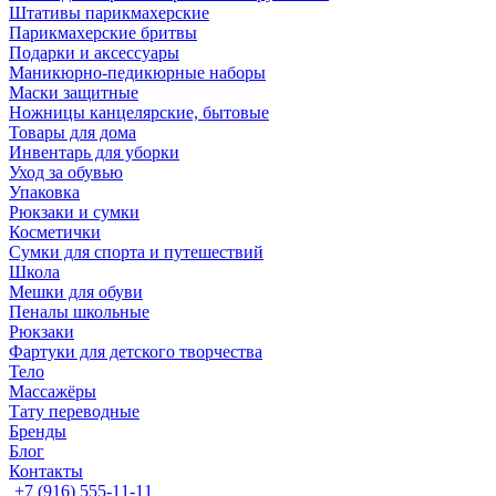
Штативы парикмахерские
Парикмахерские бритвы
Подарки и аксессуары
Маникюрно-педикюрные наборы
Маски защитные
Ножницы канцелярские, бытовые
Товары для дома
Инвентарь для уборки
Уход за обувью
Упаковка
Рюкзаки и сумки
Косметички
Сумки для спорта и путешествий
Школа
Мешки для обуви
Пеналы школьные
Рюкзаки
Фартуки для детского творчества
Тело
Массажёры
Тату переводные
Бренды
Блог
Контакты
+7 (916) 555-11-11