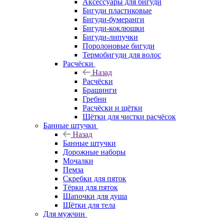
Аксессуары для бигуди
Бигуди пластиковые
Бигуди-бумеранги
Бигуди-коклюшки
Бигуди-липучки
Поролоновые бигуди
Термобигуди для волос
Расчёски
Назад
Расчёски
Брашинги
Гребни
Расчёски и щётки
Щётки для чистки расчёсок
Банные штучки
Назад
Банные штучки
Дорожные наборы
Мочалки
Пемза
Скребки для пяток
Тёрки для пяток
Шапочки для душа
Щётки для тела
Для мужчин