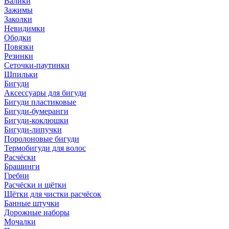
Валики
Зажимы
Заколки
Невидимки
Ободки
Повязки
Резинки
Сеточки-паутинки
Шпильки
Бигуди
Аксессуары для бигуди
Бигуди пластиковые
Бигуди-бумеранги
Бигуди-коклюшки
Бигуди-липучки
Поролоновые бигуди
Термобигуди для волос
Расчёски
Брашинги
Гребни
Расчёски и щётки
Щётки для чистки расчёсок
Банные штучки
Дорожные наборы
Мочалки