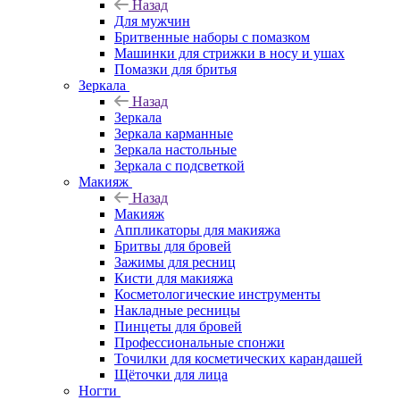
Назад
Для мужчин
Бритвенные наборы с помазком
Машинки для стрижки в носу и ушах
Помазки для бритья
Зеркала
Назад
Зеркала
Зеркала карманные
Зеркала настольные
Зеркала с подсветкой
Макияж
Назад
Макияж
Аппликаторы для макияжа
Бритвы для бровей
Зажимы для ресниц
Кисти для макияжа
Косметологические инструменты
Накладные ресницы
Пинцеты для бровей
Профессиональные спонжи
Точилки для косметических карандашей
Щёточки для лица
Ногти