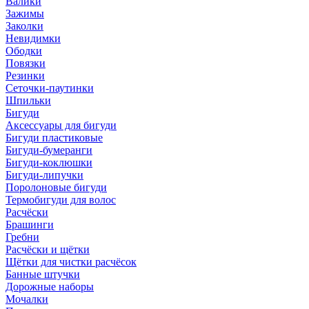
Валики
Зажимы
Заколки
Невидимки
Ободки
Повязки
Резинки
Сеточки-паутинки
Шпильки
Бигуди
Аксессуары для бигуди
Бигуди пластиковые
Бигуди-бумеранги
Бигуди-коклюшки
Бигуди-липучки
Поролоновые бигуди
Термобигуди для волос
Расчёски
Брашинги
Гребни
Расчёски и щётки
Щётки для чистки расчёсок
Банные штучки
Дорожные наборы
Мочалки