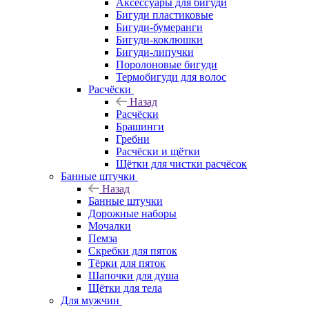
Аксессуары для бигуди
Бигуди пластиковые
Бигуди-бумеранги
Бигуди-коклюшки
Бигуди-липучки
Поролоновые бигуди
Термобигуди для волос
Расчёски
Назад
Расчёски
Брашинги
Гребни
Расчёски и щётки
Щётки для чистки расчёсок
Банные штучки
Назад
Банные штучки
Дорожные наборы
Мочалки
Пемза
Скребки для пяток
Тёрки для пяток
Шапочки для душа
Щётки для тела
Для мужчин