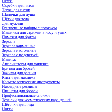
Пемза
Скребки для пяток
Тёрки для пяток
Шапочки для душа
Щётки для тела
Для мужчин
Бритвенные наборы с помазком
Машинки для стрижки в носу и ушах
Помазки для бритья
Зеркала
Зеркала карманные
Зеркала настольные
Зеркала с подсветкой
Макияж
Аппликаторы для макияжа
Бритвы для бровей
Зажимы для ресниц
Кисти для макияжа
Косметологические инструменты
Накладные ресницы
Пинцеты для бровей
Профессиональные спонжи
Точилки для косметических карандашей
Щёточки для лица
Ногти