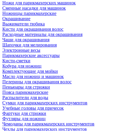
Ножи для парикмахерских машинок
Сменные насадки для машинок
Ножницы парикмахерские
Окрашивание
Выжиматели тюбика
Кисти для окрашивания волос
Расходные материалы для окрашивания
Чаши для окрашивания
Шапочки для мелирования
Электронные весы
Парикмахерские аксессуары
Кисти-сметки
Кобура для ножниц
Комплектующие для мойки
Масло для ножниц и машинок
Пелерины для окрашивания волос
Пеньюары для стрижки
Пояса парикмахерские
Распылители для воды
Сумки для парикмахерских инструментов
Учебные головы для причесок
Фартуки для стрижки
Футляры для ножниц
Чемоданы для парикмахерских инструментов
Чехлы для парикмахерских инструментов