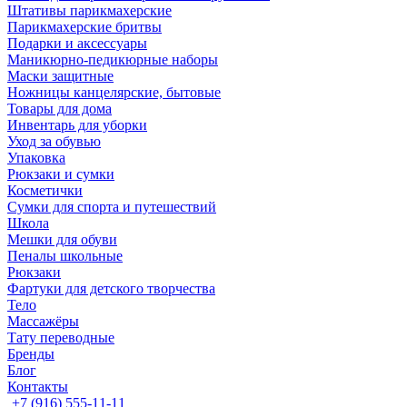
Штативы парикмахерские
Парикмахерские бритвы
Подарки и аксессуары
Маникюрно-педикюрные наборы
Маски защитные
Ножницы канцелярские, бытовые
Товары для дома
Инвентарь для уборки
Уход за обувью
Упаковка
Рюкзаки и сумки
Косметички
Сумки для спорта и путешествий
Школа
Мешки для обуви
Пеналы школьные
Рюкзаки
Фартуки для детского творчества
Тело
Массажёры
Тату переводные
Бренды
Блог
Контакты
+7 (916) 555-11-11