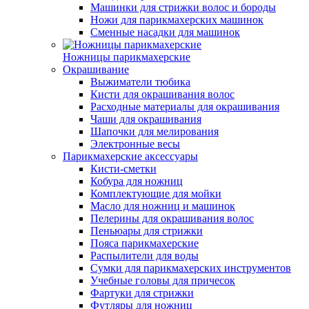
Машинки для стрижки волос и бороды
Ножи для парикмахерских машинок
Сменные насадки для машинок
Ножницы парикмахерские
Окрашивание
Выжиматели тюбика
Кисти для окрашивания волос
Расходные материалы для окрашивания
Чаши для окрашивания
Шапочки для мелирования
Электронные весы
Парикмахерские аксессуары
Кисти-сметки
Кобура для ножниц
Комплектующие для мойки
Масло для ножниц и машинок
Пелерины для окрашивания волос
Пеньюары для стрижки
Пояса парикмахерские
Распылители для воды
Сумки для парикмахерских инструментов
Учебные головы для причесок
Фартуки для стрижки
Футляры для ножниц