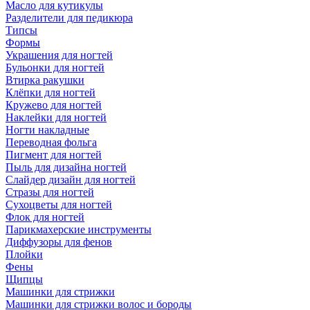
Масло для кутикулы
Разделители для педикюра
Типсы
Формы
Украшения для ногтей
Бульонки для ногтей
Втирка ракушки
Клёпки для ногтей
Кружево для ногтей
Наклейки для ногтей
Ногти накладные
Переводная фольга
Пигмент для ногтей
Пыль для дизайна ногтей
Слайдер дизайн для ногтей
Стразы для ногтей
Сухоцветы для ногтей
Флок для ногтей
Парикмахерские инструменты
Диффузоры для фенов
Плойки
Фены
Щипцы
Машинки для стрижки
Машинки для стрижки волос и бороды