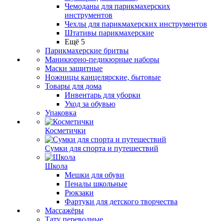
Чемоданы для парикмахерских
инструментов
Чехлы для парикмахерских инструментов
Штативы парикмахерские
Ещё 5
Парикмахерские бритвы
Маникюрно-педикюрные наборы
Маски защитные
Ножницы канцелярские, бытовые
Товары для дома
Инвентарь для уборки
Уход за обувью
Упаковка
Косметички
Сумки для спорта и путешествий
Школа
Мешки для обуви
Пеналы школьные
Рюкзаки
Фартуки для детского творчества
Массажёры
Тату переводные