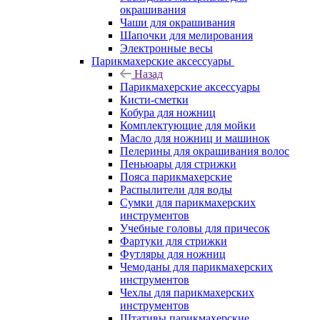
окрашивания
Чаши для окрашивания
Шапочки для мелирования
Электронные весы
Парикмахерские аксессуары
Назад
Парикмахерские аксессуары
Кисти-сметки
Кобура для ножниц
Комплектующие для мойки
Масло для ножниц и машинок
Пелерины для окрашивания волос
Пеньюары для стрижки
Пояса парикмахерские
Распылители для воды
Сумки для парикмахерских
инструментов
Учебные головы для причесок
Фартуки для стрижки
Футляры для ножниц
Чемоданы для парикмахерских
инструментов
Чехлы для парикмахерских
инструментов
Штативы парикмахерские