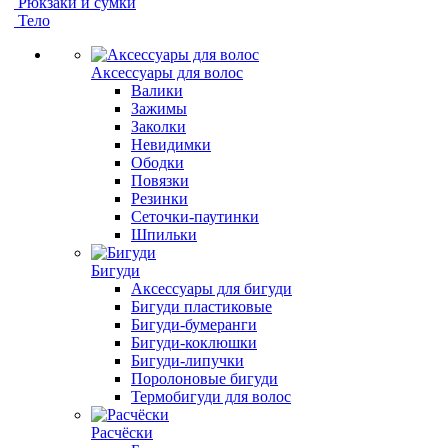
Рюкзаки и сумки
Тело
Аксессуары для волос
Валики
Зажимы
Заколки
Невидимки
Ободки
Повязки
Резинки
Сеточки-паутинки
Шпильки
Бигуди
Аксессуары для бигуди
Бигуди пластиковые
Бигуди-бумеранги
Бигуди-коклюшки
Бигуди-липучки
Поролоновые бигуди
Термобигуди для волос
Расчёски